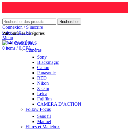
Rechercher
Connexion / S'inscrire
0
items
/
0
CFA
Parcourir les catégories
Menu
CAMÉRAS
0
items
/
0
CFA
Caméras
Sony
Blackmagic
Canon
Panasonic
RED
Nikon
Z-cam
Leica
Fujifilm
CAMERA D’ACTION
Follow Focus
Sans fil
Manuel
Filtres et Mattebox