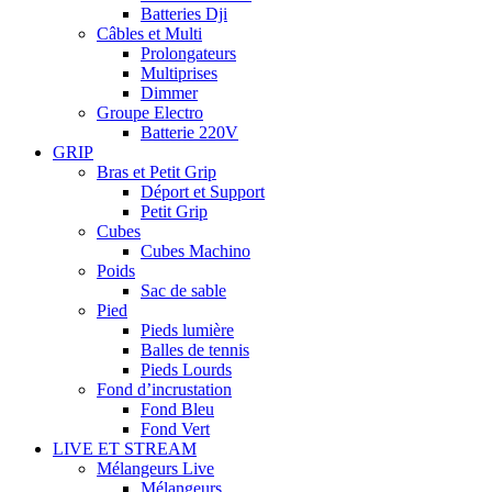
Batteries Dji
Câbles et Multi
Prolongateurs
Multiprises
Dimmer
Groupe Electro
Batterie 220V
GRIP
Bras et Petit Grip
Déport et Support
Petit Grip
Cubes
Cubes Machino
Poids
Sac de sable
Pied
Pieds lumière
Balles de tennis
Pieds Lourds
Fond d’incrustation
Fond Bleu
Fond Vert
LIVE ET STREAM
Mélangeurs Live
Mélangeurs