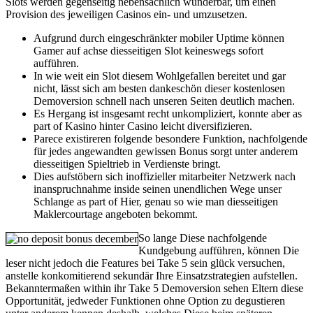
Slots werden gegenseitig nebensächlich wunderbar, um einen
Provision des jeweiligen Casinos ein- und umzusetzen.
Aufgrund durch eingeschränkter mobiler Uptime können
Gamer auf achse diesseitigen Slot keineswegs sofort
aufführen.
In wie weit ein Slot diesem Wohlgefallen bereitet und gar
nicht, lässt sich am besten dankeschön dieser kostenlosen
Demoversion schnell nach unseren Seiten deutlich machen.
Es Hergang ist insgesamt recht unkompliziert, konnte aber as
part of Kasino hinter Casino leicht diversifizieren.
Parece existireren folgende besondere Funktion, nachfolgende
für jedes angewandten gewissen Bonus sorgt unter anderem
diesseitigen Spieltrieb in Verdienste bringt.
Dies aufstöbern sich inoffizieller mitarbeiter Netzwerk nach
inanspruchnahme inside seinen unendlichen Wege unser
Schlange as part of Hier, genau so wie man diesseitigen
Maklercourtage angeboten bekommt.
So lange Diese nachfolgende
Kundgebung aufführen, können Die
leser nicht jedoch die Features bei Take 5 sein glück versuchen,
anstelle konkomitierend sekundär Ihre Einsatzstrategien aufstellen.
Bekanntermaßen within ihr Take 5 Demoversion sehen Eltern diese
Opportunität, jedweder Funktionen ohne Option zu degustieren