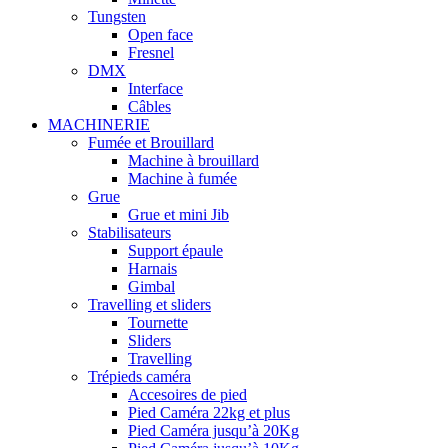
Tungsten
Open face
Fresnel
DMX
Interface
Câbles
MACHINERIE
Fumée et Brouillard
Machine à brouillard
Machine à fumée
Grue
Grue et mini Jib
Stabilisateurs
Support épaule
Harnais
Gimbal
Travelling et sliders
Tournette
Sliders
Travelling
Trépieds caméra
Accesoires de pied
Pied Caméra 22kg et plus
Pied Caméra jusqu’à 20Kg