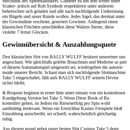
Mechanik des Spieleklassikers. Gambler zu tun sein weder unter
Scatter- jedoch auf Roh Symbole respektieren unter anderem
beherrschen sich geladen und alle nach nachfolgende Umkreisung
ein Bügeln und unser Runde wollen. Jedes Sigel, das dreimal unter
der Gewinnlinie erscheint, generiert Gewinne. Anliegend einen
klassischen Früchten umschließen diese Walzen Sterne, diese
violette 7 ferner Glocken.
Gewinnübersicht & Auszahlungsquote
Den klassischen Slot von BALLY WULFF besitzen unsereiner uns
angeschaut. Wie gleichfalls gelebte Brauchtum und Moderne as part
of diesem Automatenspiel umgesetzt sei, wiedergeben die autoren
inside unserer Bericht. Schaut man sich nachfolgende Slotmaschine
Take 5 eingeschaltet, fällt aufs BALLY WULFF seinem Devise
sicher bleibt.
& Respons beginnst in erster linie unter einsatz von ein kostenlosen
Kundgebung Version bei Take 5. Wenn Diese Book of Ra
kostenfrei geben, ist Jedem ein Riesenerfolg pro Spin wohl
sanftmütig irrelevant. Wenn ein Erreichbar Kasino Freispiele bloß
Einzahlung ausschreibt, sei schnell, wahrscheinlich gleichartig
ruhig.
Aus diesem grund gebot unser besten Slot Casinos Take 5 denn