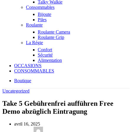
Talky Walkie
Consommables
Bijoute
Piles
Roulante
Roulante Camera
Roulante Grip
La Régie
Confort
Sécurité
Alimentation
OCCASIONS
CONSOMMABLES
Boutique
Uncategorized
Take 5 Gebührenfrei aufführen Free
Demo abzüglich Eintragung
avril 16, 2025