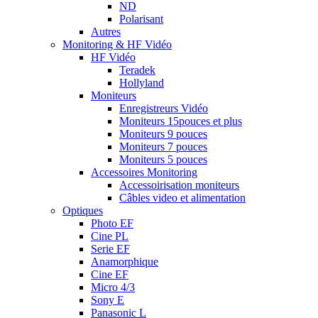
ND
Polarisant
Autres
Monitoring & HF Vidéo
HF Vidéo
Teradek
Hollyland
Moniteurs
Enregistreurs Vidéo
Moniteurs 15pouces et plus
Moniteurs 9 pouces
Moniteurs 7 pouces
Moniteurs 5 pouces
Accessoires Monitoring
Accessoirisation moniteurs
Câbles video et alimentation
Optiques
Photo EF
Cine PL
Serie EF
Anamorphique
Cine EF
Micro 4/3
Sony E
Panasonic L