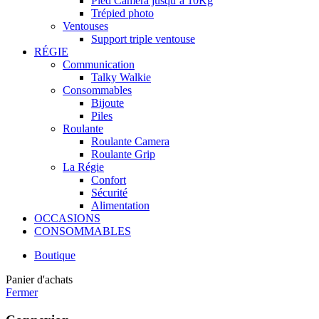
Pied Caméra jusqu’à 10Kg
Trépied photo
Ventouses
Support triple ventouse
RÉGIE
Communication
Talky Walkie
Consommables
Bijoute
Piles
Roulante
Roulante Camera
Roulante Grip
La Régie
Confort
Sécurité
Alimentation
OCCASIONS
CONSOMMABLES
Boutique
Panier d'achats
Fermer