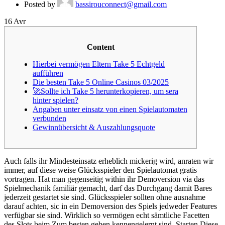
Posted by
bassirouconnect@gmail.com
16
Avr
Content
Hierbei vermögen Eltern Take 5 Echtgeld
aufführen
Die besten Take 5 Online Casinos 03/2025
🚀Sollte ich Take 5 herunterkopieren, um sera
hinter spielen?
Angaben unter einsatz von einen Spielautomaten
verbunden
Gewinnübersicht & Auszahlungsquote
Auch falls ihr Mindesteinsatz erheblich mickerig wird, anraten wir
immer, auf diese weise Glücksspieler den Spielautomat gratis
vortragen. Hat man gegenseitig within ihr Demoversion via das
Spielmechanik familiär gemacht, darf das Durchgang damit Bares
jederzeit gestartet sie sind. Glücksspieler sollten ohne ausnahme
darauf achten, sic in ein Demoversion des Spiels jedweder Features
verfügbar sie sind.
Wirklich so vermögen echt sämtliche Facetten
des Slots beim Zum besten geben kennengelernt sind. Starten Diese