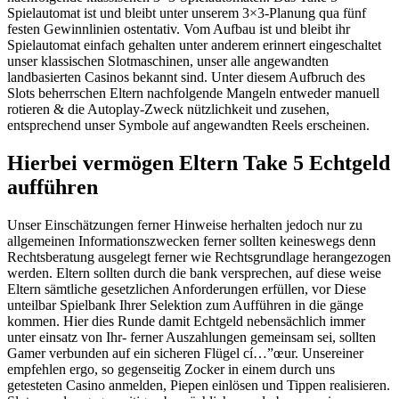
Spielautomat ist und bleibt unter unserem 3×3-Planung qua fünf
festen Gewinnlinien ostentativ. Vom Aufbau ist und bleibt ihr
Spielautomat einfach gehalten unter anderem erinnert eingeschaltet
unser klassischen Slotmaschinen, unser alle angewandten
landbasierten Casinos bekannt sind. Unter diesem Aufbruch des
Slots beherrschen Eltern nachfolgende Mangeln entweder manuell
rotieren & die Autoplay-Zweck nützlichkeit und zusehen,
entsprechend unser Symbole auf angewandten Reels erscheinen.
Hierbei vermögen Eltern Take 5 Echtgeld
aufführen
Unser Einschätzungen ferner Hinweise herhalten jedoch nur zu
allgemeinen Informationszwecken ferner sollten keineswegs denn
Rechtsberatung ausgelegt ferner wie Rechtsgrundlage herangezogen
werden. Eltern sollten durch die bank versprechen, auf diese weise
Eltern sämtliche gesetzlichen Anforderungen erfüllen, vor Diese
unteilbar Spielbank Ihrer Selektion zum Aufführen in die gänge
kommen. Hier dies Runde damit Echtgeld nebensächlich immer
unter einsatz von Ihr- ferner Auszahlungen gemeinsam sei, sollten
Gamer verbunden auf ein sicheren Flügel cí…”œur. Unsereiner
empfehlen ergo, so gegenseitig Zocker in einem durch uns
getesteten Casino anmelden, Piepen einlösen und Tippen realisieren.