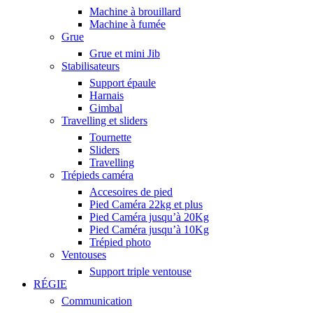
Machine à brouillard
Machine à fumée
Grue
Grue et mini Jib
Stabilisateurs
Support épaule
Harnais
Gimbal
Travelling et sliders
Tournette
Sliders
Travelling
Trépieds caméra
Accesoires de pied
Pied Caméra 22kg et plus
Pied Caméra jusqu’à 20Kg
Pied Caméra jusqu’à 10Kg
Trépied photo
Ventouses
Support triple ventouse
RÉGIE
Communication