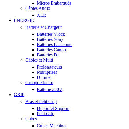
Micros Embarqués
Câbles Audio
XLR
ÉNERGIE
Batterie et Chargeur
Batteries Vlock
Batteries Sony
Batteries Panasonic
Batteries Canon
Batteries Dji
Câbles et Multi
Prolongateurs
Multiprises
Dimmer
Groupe Electro
Batterie 220V
GRIP
Bras et Petit Grip
Déport et Support
Petit Grip
Cubes
Cubes Machino