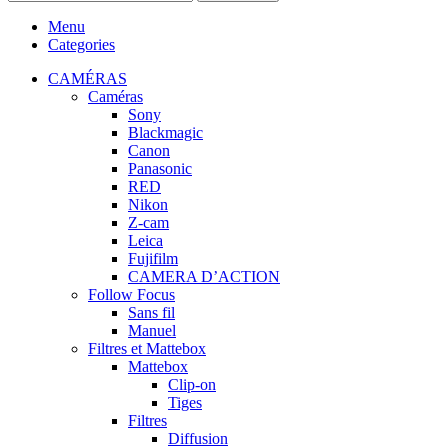
Menu
Categories
CAMÉRAS
Caméras
Sony
Blackmagic
Canon
Panasonic
RED
Nikon
Z-cam
Leica
Fujifilm
CAMERA D’ACTION
Follow Focus
Sans fil
Manuel
Filtres et Mattebox
Mattebox
Clip-on
Tiges
Filtres
Diffusion