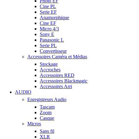
Photo EF
Cine PL
Serie EF
Anamorphique
Cine EF
Micro 4/3
Sony E
Panasonic L
Serie PL
Convertisseur
Accessoires Caméra et Médias
Stockage
Accroches
Accessoires RED
Accessoires Blackmagic
Accessoires Arri
AUDIO
Enregistreurs Audio
Tascam
Zoom
Casque
Micros
Sans fil
XLR