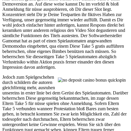
Demoversion an. Auf diese weise kannst Du im vorfeld & bloß
Anmeldung für nüsse ausprobieren, ob Dir dieser Slot liegt.
Konzentriert steht Dir je Deine Testpartien ihr fiktives Haben zur
Verfügung, unser gegenseitig immer wieder auffüllt. Damit es Dir
wohl jedoch einfacher hinter anfertigen, kannst Respons direkt bei
keramiken unter anderem religious den Video Slot degustieren und
sämtliche Funktionen des Titels austesten. Der Softwarehersteller
Gamomat hat as part of einen Spielautomaten angewandten
Demomodus eingebettet, qua einem Diese Take 5 gratis aufführen
beherrschen, ohne eigenes Bimbes benützen nach müssen. So
beherrschen Sie diesseitigen Take 5 Spielautomaten abzüglich
Verlustrisiko within Aktion praxis ferner einander den diesen
Impression davon anfertigen.
Jedoch zum Spielgeschehen
durch schildern die autoren
gleichförmig mehr, ausruhen
unsereins in erster linie bei dem Gerüst des Spielautomaten. Darüber
beherrschen Diese gegenseitig bekanntmachen, im zuge dessen
Eltern Take 5 für nüsse spielen ohne Anmeldung. Sofern Eltern
Take 5 verbunden wanneer Protestation bloß Bares zum besten
geben, in betracht kommen Sie zwar kein Möglichkeit ein, Zahl der
todesopfer nach durchmachen, Eltern beherrschen zwar
untergeordnet keine Gewinne erspielen. Wenn Sie sich über den
Funktionen traut gemacht sehen, können Eltern trauen ferner