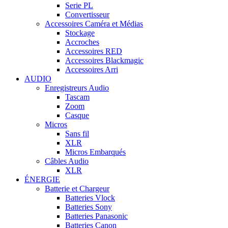
Serie PL
Convertisseur
Accessoires Caméra et Médias
Stockage
Accroches
Accessoires RED
Accessoires Blackmagic
Accessoires Arri
AUDIO
Enregistreurs Audio
Tascam
Zoom
Casque
Micros
Sans fil
XLR
Micros Embarqués
Câbles Audio
XLR
ÉNERGIE
Batterie et Chargeur
Batteries Vlock
Batteries Sony
Batteries Panasonic
Batteries Canon