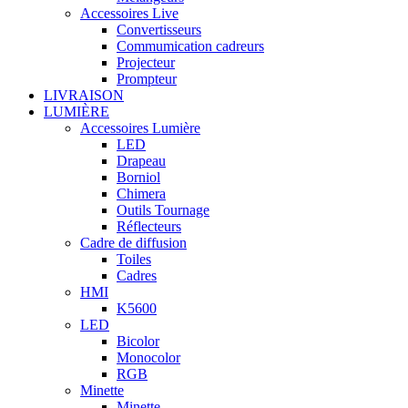
Accessoires Live
Convertisseurs
Commumication cadreurs
Projecteur
Prompteur
LIVRAISON
LUMIÈRE
Accessoires Lumière
LED
Drapeau
Borniol
Chimera
Outils Tournage
Réflecteurs
Cadre de diffusion
Toiles
Cadres
HMI
K5600
LED
Bicolor
Monocolor
RGB
Minette
Minette