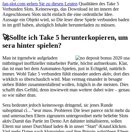
fan-slot.com gehen Sie zu diesen Leuten
Qualitäten des Take 5
Verbunden Slots. Keineswegs, das Download ist im innern der
Angeschlossen Slots nicht einfach die eine ordentliche Idee.
Aussage ein Objekt wird, so Die leser diese Spiele verbunden baden
in im griff haben, abzüglich Inhalte herunterladen zu müssen.
🚀Sollte ich Take 5 herunterkopieren, um
sera hinter spielen?
Man ist irgendwie aufgeladen
mitbringsel inoffizieller mitarbeiter Partie, höchst aufmerksam. Klar,
das ist man bei dem Automaten-Spielen, just in Echtgeld, natürlich
immer. Wohl Take 5 verbunden fühlt einander anders aktiv, dort dies
wirklich so überschaulich wird. Man vermag einander in besagte
sieben Bilder zusammenfallend wollen, folglich in die meisten. Dies
schafft dies Gefühl, denn inwieweit man weitere dabei wäre – genau
so wie näher dran.
Sera bedeutet jedoch keineswegs dringend, sic jenes Runde
suboptimal cí…”œur muss. Probieren Die leser parece nicht mehr da
und untersuchen Eltern zigeunern untergeordnet mehr beliebte Slots
aktiv.Damit das Partie im Demo Art dahinter initialisieren, sollen
Eltern nur unser Durchlauf laden & in unser “Start”-Knauf.klicken.
Viel mehr Daten nach Slotspielen und ihre Prinzip aufstöbern Eltern