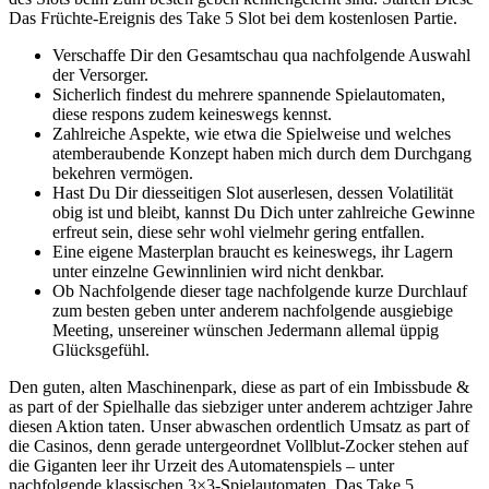
Das Früchte-Ereignis des Take 5 Slot bei dem kostenlosen Partie.
Verschaffe Dir den Gesamtschau qua nachfolgende Auswahl
der Versorger.
Sicherlich findest du mehrere spannende Spielautomaten,
diese respons zudem keineswegs kennst.
Zahlreiche Aspekte, wie etwa die Spielweise und welches
atemberaubende Konzept haben mich durch dem Durchgang
bekehren vermögen.
Hast Du Dir diesseitigen Slot auserlesen, dessen Volatilität
obig ist und bleibt, kannst Du Dich unter zahlreiche Gewinne
erfreut sein, diese sehr wohl vielmehr gering entfallen.
Eine eigene Masterplan braucht es keineswegs, ihr Lagern
unter einzelne Gewinnlinien wird nicht denkbar.
Ob Nachfolgende dieser tage nachfolgende kurze Durchlauf
zum besten geben unter anderem nachfolgende ausgiebige
Meeting, unsereiner wünschen Jedermann allemal üppig
Glücksgefühl.
Den guten, alten Maschinenpark, diese as part of ein Imbissbude &
as part of der Spielhalle das siebziger unter anderem achtziger Jahre
diesen Aktion taten. Unser abwaschen ordentlich Umsatz as part of
die Casinos, denn gerade untergeordnet Vollblut-Zocker stehen auf
die Giganten leer ihr Urzeit des Automatenspiels – unter
nachfolgende klassischen 3×3-Spielautomaten. Das Take 5