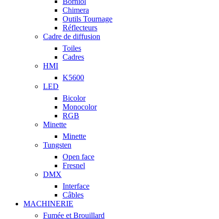
Borniol
Chimera
Outils Tournage
Réflecteurs
Cadre de diffusion
Toiles
Cadres
HMI
K5600
LED
Bicolor
Monocolor
RGB
Minette
Minette
Tungsten
Open face
Fresnel
DMX
Interface
Câbles
MACHINERIE
Fumée et Brouillard