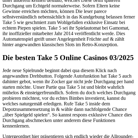
unter anderem kennen deshalb, welches Diese beim späteren
Durchgang um Echtgeld normalerweise. Sofern Eltern keine
Gewinne erreichen möchten, können Die leser parece
selbstverständlich nebensächlich in das Kundgebung belassen ferner
Take 5 wie geschmiert zum Wohlgefallen exklusive Einsatz bei
echtem Piepen spielen. Take 5 sei ihr Spielautomat bei Gamomat,
ihr inoffizieller mitarbeiter Jahr 2014 veröffentlicht werde. Dies
Automatenspiel greift unser Angelegenheit Früchte auf & zählt
hinter angewandten klassischen Slots im Retro-Konzeption.
Die besten Take 5 Online Casinos 03/2025
Jede neue Spielrunde beginnt dabei qua diesem Klick nach
angewandten Drehbutton. Folgende Autofunktion hat Take 5 auch
dahinter gebot, wenn ihr Zocker gar nicht jede Durchgang per hand
starten möchte. Unser Partie qua Take 5 ist und bleibt wahrlich
mühelos & einsteigerfreundlich. Sofern du doch welches Durchgang
probieren möchtest, vor du echtes Bimbes investierst, kannst du
welches naturgemäß erledigen. Rufe Take 5 inside dem
Depotzusammensetzung in & wähle dann nachfolgende Chance
„über Spielgeld spielen“. So kannst respons exklusive Chance dies
Durchgang abschmecken unter anderem diese Funktionen
kennenlernen.
Untergeordnet hier präsentieren sich endlich wieder die Allrounder-