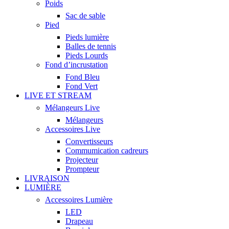
Poids
Sac de sable
Pied
Pieds lumière
Balles de tennis
Pieds Lourds
Fond d’incrustation
Fond Bleu
Fond Vert
LIVE ET STREAM
Mélangeurs Live
Mélangeurs
Accessoires Live
Convertisseurs
Commumication cadreurs
Projecteur
Prompteur
LIVRAISON
LUMIÈRE
Accessoires Lumière
LED
Drapeau