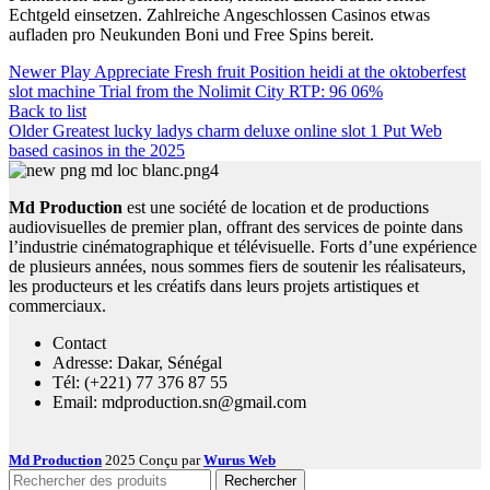
Echtgeld einsetzen. Zahlreiche Angeschlossen Casinos etwas
aufladen pro Neukunden Boni und Free Spins bereit.
Newer
Play Appreciate Fresh fruit Position heidi at the oktoberfest
slot machine Trial from the Nolimit City RTP: 96 06%
Back to list
Older
Greatest lucky ladys charm deluxe online slot 1 Put Web
based casinos in the 2025
Md Production
est une société de location et de productions
audiovisuelles de premier plan, offrant des services de pointe dans
l’industrie cinématographique et télévisuelle. Forts d’une expérience
de plusieurs années, nous sommes fiers de soutenir les réalisateurs,
les producteurs et les créatifs dans leurs projets artistiques et
commerciaux.
Contact
Adresse: Dakar, Sénégal
Tél: (+221) 77 376 87 55
Email: mdproduction.sn@gmail.com
Md Production
2025 Conçu par
Wurus Web
Rechercher