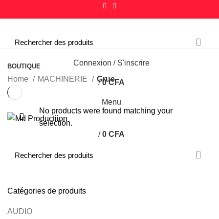
Parcourir les catégories
Connexion / S'inscrire
BOUTIQUE
Home
MACHINERIE
Grue
/
0
CFA
Menu
No products were found matching your
selection.
/
0
CFA
Catégories de produits
AUDIO