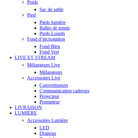
Poids
Sac de sable
Pied
Pieds lumière
Balles de tennis
Pieds Lourds
Fond d’incrustation
Fond Bleu
Fond Vert
LIVE ET STREAM
Mélangeurs Live
Mélangeurs
Accessoires Live
Convertisseurs
Commumication cadreurs
Projecteur
Prompteur
LIVRAISON
LUMIÈRE
Accessoires Lumière
LED
Drapeau