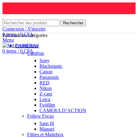
Rechercher
Connexion / S'inscrire
0
items
/
0
CFA
Parcourir les catégories
Menu
CAMÉRAS
0
items
/
0
CFA
Caméras
Sony
Blackmagic
Canon
Panasonic
RED
Nikon
Z-cam
Leica
Fujifilm
CAMERA D’ACTION
Follow Focus
Sans fil
Manuel
Filtres et Mattebox