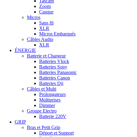
Tascam
Zoom
Casque
Micros
Sans fil
XLR
Micros Embarqués
Câbles Audio
XLR
ÉNERGIE
Batterie et Chargeur
Batteries Vlock
Batteries Sony
Batteries Panasonic
Batteries Canon
Batteries Dji
Câbles et Multi
Prolongateurs
Multiprises
Dimmer
Groupe Electro
Batterie 220V
GRIP
Bras et Petit Grip
Déport et Support