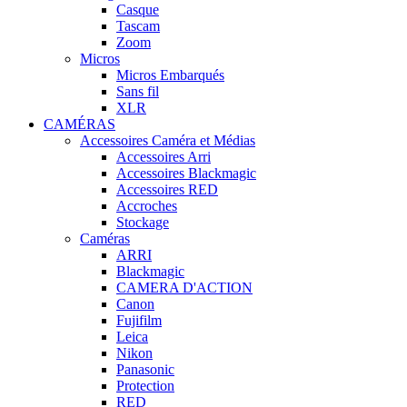
Casque
Tascam
Zoom
Micros
Micros Embarqués
Sans fil
XLR
CAMÉRAS
Accessoires Caméra et Médias
Accessoires Arri
Accessoires Blackmagic
Accessoires RED
Accroches
Stockage
Caméras
ARRI
Blackmagic
CAMERA D'ACTION
Canon
Fujifilm
Leica
Nikon
Panasonic
Protection
RED