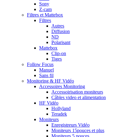
Sony
Z-cam
Filtres et Mattebox
Filtres
Autres
Diffusion
ND
Polarisant
Mattebox
Clip-on
Tiges
Follow Focus
Manuel
Sans fil
Monitoring & HF Vidéo
Accessoires Monitoring
Accessoirisation moniteurs
Câbles video et alimentation
HF Vidéo
Hollyland
Teradek
Moniteurs
Enregistreurs Vidéo
Moniteurs 15pouces et plus
Moniteurs 5 pouces