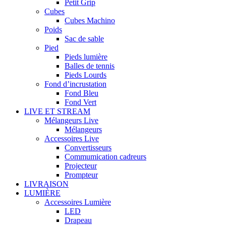
Petit Grip
Cubes
Cubes Machino
Poids
Sac de sable
Pied
Pieds lumière
Balles de tennis
Pieds Lourds
Fond d’incrustation
Fond Bleu
Fond Vert
LIVE ET STREAM
Mélangeurs Live
Mélangeurs
Accessoires Live
Convertisseurs
Commumication cadreurs
Projecteur
Prompteur
LIVRAISON
LUMIÈRE
Accessoires Lumière
LED
Drapeau