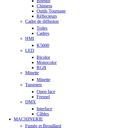
Borniol
Chimera
Outils Tournage
Réflecteurs
Cadre de diffusion
Toiles
Cadres
HMI
K5600
LED
Bicolor
Monocolor
RGB
Minette
Minette
Tungsten
Open face
Fresnel
DMX
Interface
Câbles
MACHINERIE
Fumée et Brouillard