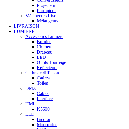
Convertisseurs
Projecteur
Prompteur
Mélangeurs Live
Mélangeurs
LIVRAISON
LUMIÈRE
Accessoires Lumière
Borniol
Chimera
Drapeau
LED
Outils Tournage
Réflecteurs
Cadre de diffusion
Cadres
Toiles
DMX
Câbles
Interface
HMI
K5600
LED
Bicolor
Monocolor