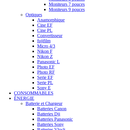
Moniteurs 7 pouces
Moniteurs 9 pouces
Optiques
Anamorphique
Cine EF
Cine PL
Convertisseur
fujifilm
Micro 4/3
Nikon F
Nikon Z
Panasonic L
Photo EF
Photo RF
Serie EF
Serie PL
Sony E
CONSOMMABLES
ÉNERGIE
Batterie et Chargeur
Batteries Canon
Batteries Dji
Batteries Panasonic
Batteries Sony
Batteries Vlock