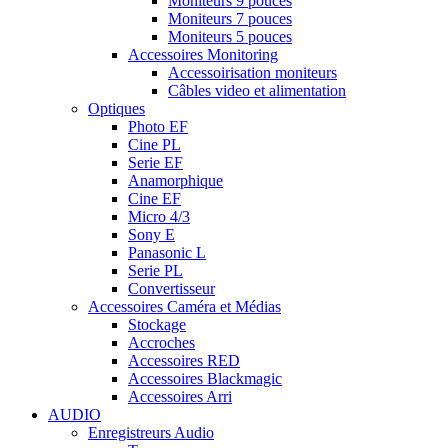
Moniteurs 9 pouces
Moniteurs 7 pouces
Moniteurs 5 pouces
Accessoires Monitoring
Accessoirisation moniteurs
Câbles video et alimentation
Optiques
Photo EF
Cine PL
Serie EF
Anamorphique
Cine EF
Micro 4/3
Sony E
Panasonic L
Serie PL
Convertisseur
Accessoires Caméra et Médias
Stockage
Accroches
Accessoires RED
Accessoires Blackmagic
Accessoires Arri
AUDIO
Enregistreurs Audio