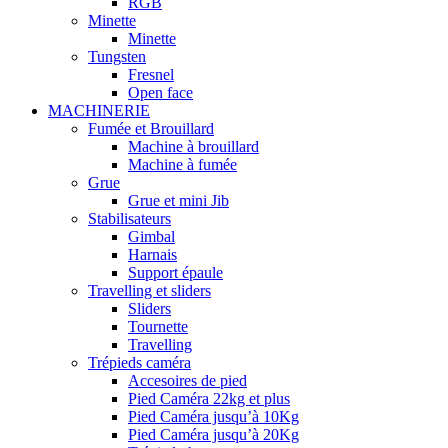
RGB
Minette
Minette
Tungsten
Fresnel
Open face
MACHINERIE
Fumée et Brouillard
Machine à brouillard
Machine à fumée
Grue
Grue et mini Jib
Stabilisateurs
Gimbal
Harnais
Support épaule
Travelling et sliders
Sliders
Tournette
Travelling
Trépieds caméra
Accesoires de pied
Pied Caméra 22kg et plus
Pied Caméra jusqu’à 10Kg
Pied Caméra jusqu’à 20Kg