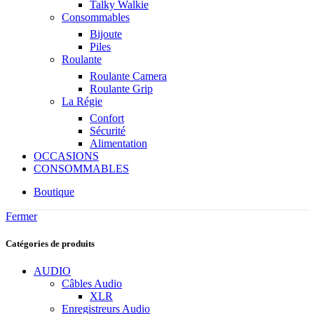
Talky Walkie
Consommables
Bijoute
Piles
Roulante
Roulante Camera
Roulante Grip
La Régie
Confort
Sécurité
Alimentation
OCCASIONS
CONSOMMABLES
Boutique
Fermer
Catégories de produits
AUDIO
Câbles Audio
XLR
Enregistreurs Audio