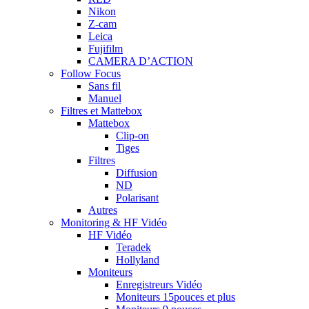
Nikon
Z-cam
Leica
Fujifilm
CAMERA D’ACTION
Follow Focus
Sans fil
Manuel
Filtres et Mattebox
Mattebox
Clip-on
Tiges
Filtres
Diffusion
ND
Polarisant
Autres
Monitoring & HF Vidéo
HF Vidéo
Teradek
Hollyland
Moniteurs
Enregistreurs Vidéo
Moniteurs 15pouces et plus