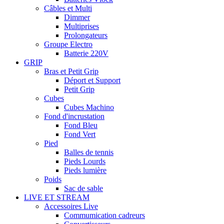
Câbles et Multi
Dimmer
Multiprises
Prolongateurs
Groupe Electro
Batterie 220V
GRIP
Bras et Petit Grip
Déport et Support
Petit Grip
Cubes
Cubes Machino
Fond d'incrustation
Fond Bleu
Fond Vert
Pied
Balles de tennis
Pieds Lourds
Pieds lumière
Poids
Sac de sable
LIVE ET STREAM
Accessoires Live
Commumication cadreurs