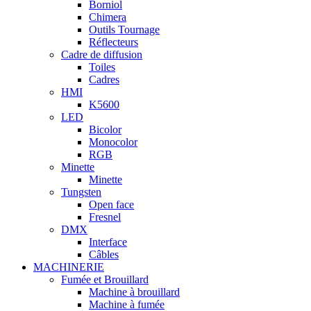
Borniol
Chimera
Outils Tournage
Réflecteurs
Cadre de diffusion
Toiles
Cadres
HMI
K5600
LED
Bicolor
Monocolor
RGB
Minette
Minette
Tungsten
Open face
Fresnel
DMX
Interface
Câbles
MACHINERIE
Fumée et Brouillard
Machine à brouillard
Machine à fumée