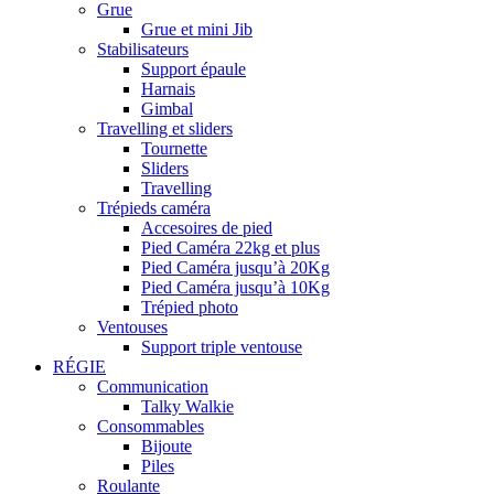
Grue
Grue et mini Jib
Stabilisateurs
Support épaule
Harnais
Gimbal
Travelling et sliders
Tournette
Sliders
Travelling
Trépieds caméra
Accesoires de pied
Pied Caméra 22kg et plus
Pied Caméra jusqu’à 20Kg
Pied Caméra jusqu’à 10Kg
Trépied photo
Ventouses
Support triple ventouse
RÉGIE
Communication
Talky Walkie
Consommables
Bijoute
Piles
Roulante