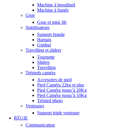
Machine à brouillard
Machine à fumée
Grue
Grue et mini Jib
Stabilisateurs
Support épaule
Harnais
Gimbal
Travelling et sliders
Tournette
Sliders
Travelling
Trépieds caméra
Accesoires de pied
Pied Caméra 22kg et plus
Pied Caméra jusqu’à 20Kg
Pied Caméra jusqu’à 10Kg
Trépied photo
Ventouses
Support triple ventouse
RÉGIE
Communication