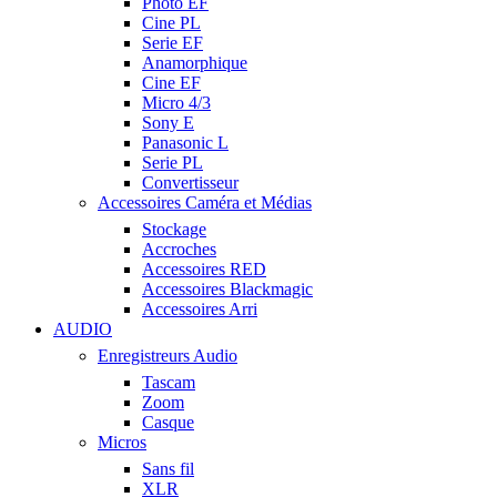
Photo EF
Cine PL
Serie EF
Anamorphique
Cine EF
Micro 4/3
Sony E
Panasonic L
Serie PL
Convertisseur
Accessoires Caméra et Médias
Stockage
Accroches
Accessoires RED
Accessoires Blackmagic
Accessoires Arri
AUDIO
Enregistreurs Audio
Tascam
Zoom
Casque
Micros
Sans fil
XLR