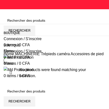
Parcourir les catégories
RECHERCHER
BOUTIQUE
Connexion / S'inscrire
0
items
/
0
CFA
BOUTIQUE
Menu
Connexion / S'inscrire
Home
MACHINERIE
Trépieds caméra
Accesoires de pied
0
items
/
0
CFA
Menu
0
items
/
0
CFA
No products were found matching your
selection.
0
items
/
0
CFA
RECHERCHER