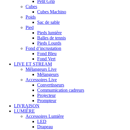
Petit Grip
Cubes
Cubes Machino
Poids
Sac de sable
Pied
Pieds lumière
Balles de tennis
Pieds Lourds
Fond d’incrustation
Fond Bleu
Fond Vert
LIVE ET STREAM
Mélangeurs Live
Mélangeurs
Accessoires Live
Convertisseurs
Commumication cadreurs
Projecteur
Prompteur
LIVRAISON
LUMIÈRE
Accessoires Lumière
LED
Drapeau