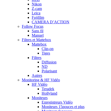
Nikon
Z-cam
Leica
Fujifilm
CAMERA D’ACTION
Follow Focus
Sans fil
Manuel
Filtres et Mattebox
Mattebox
Clip-on
Tiges
Filtres
Diffusion
ND
Polarisant
Autres
Monitoring & HF Vidéo
HF Vidéo
Teradek
Hollyland
Moniteurs
Enregistreurs Vidéo
Moniteurs 15pouces et plus