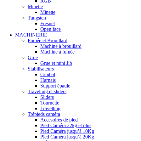
RGB
Minette
Minette
Tungsten
Fresnel
Open face
MACHINERIE
Fumée et Brouillard
Machine à brouillard
Machine à fumée
Grue
Grue et mini Jib
Stabilisateurs
Gimbal
Harnais
Support épaule
Travelling et sliders
Sliders
Tournette
Travelling
Trépieds caméra
Accesoires de pied
Pied Caméra 22kg et plus
Pied Caméra jusqu’à 10Kg
Pied Caméra jusqu’à 20Kg