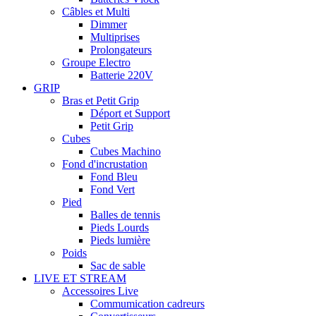
Câbles et Multi
Dimmer
Multiprises
Prolongateurs
Groupe Electro
Batterie 220V
GRIP
Bras et Petit Grip
Déport et Support
Petit Grip
Cubes
Cubes Machino
Fond d'incrustation
Fond Bleu
Fond Vert
Pied
Balles de tennis
Pieds Lourds
Pieds lumière
Poids
Sac de sable
LIVE ET STREAM
Accessoires Live
Commumication cadreurs