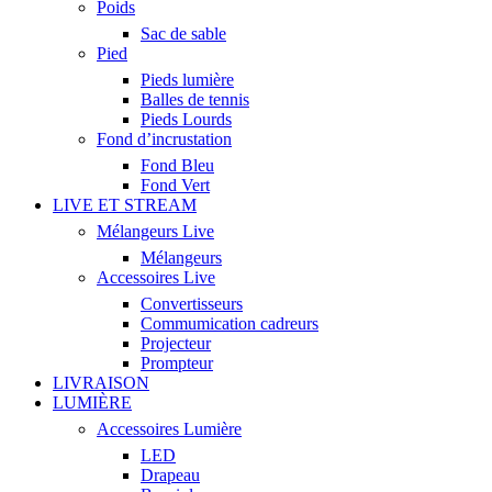
Poids
Sac de sable
Pied
Pieds lumière
Balles de tennis
Pieds Lourds
Fond d’incrustation
Fond Bleu
Fond Vert
LIVE ET STREAM
Mélangeurs Live
Mélangeurs
Accessoires Live
Convertisseurs
Commumication cadreurs
Projecteur
Prompteur
LIVRAISON
LUMIÈRE
Accessoires Lumière
LED
Drapeau