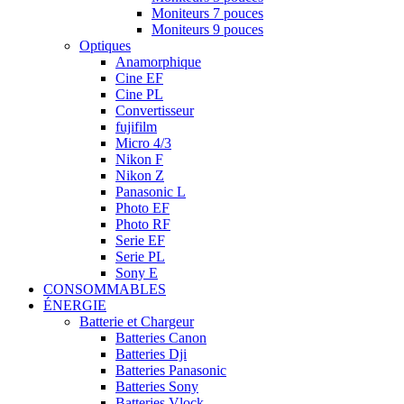
Moniteurs 7 pouces
Moniteurs 9 pouces
Optiques
Anamorphique
Cine EF
Cine PL
Convertisseur
fujifilm
Micro 4/3
Nikon F
Nikon Z
Panasonic L
Photo EF
Photo RF
Serie EF
Serie PL
Sony E
CONSOMMABLES
ÉNERGIE
Batterie et Chargeur
Batteries Canon
Batteries Dji
Batteries Panasonic
Batteries Sony
Batteries Vlock