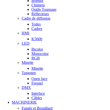
Borniol
Chimera
Outils Tournage
Réflecteurs
Cadre de diffusion
Toiles
Cadres
HMI
K5600
LED
Bicolor
Monocolor
RGB
Minette
Minette
Tungsten
Open face
Fresnel
DMX
Interface
Câbles
MACHINERIE
Fumée et Brouillard