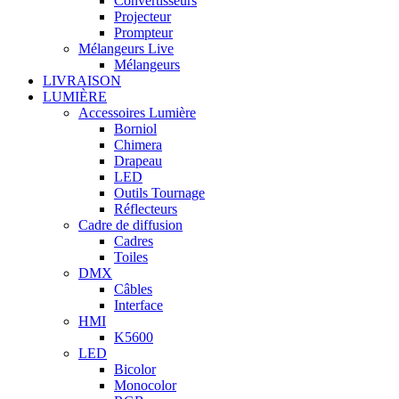
Convertisseurs
Projecteur
Prompteur
Mélangeurs Live
Mélangeurs
LIVRAISON
LUMIÈRE
Accessoires Lumière
Borniol
Chimera
Drapeau
LED
Outils Tournage
Réflecteurs
Cadre de diffusion
Cadres
Toiles
DMX
Câbles
Interface
HMI
K5600
LED
Bicolor
Monocolor