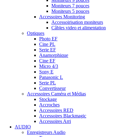
Moniteurs 9 pouces
Moniteurs 7 pouces
Moniteurs 5 pouces
Accessoires Monitoring
Accessoirisation moniteurs
Câbles video et alimentation
Optiques
Photo EF
Cine PL
Serie EF
Anamorphique
Cine EF
Micro 4/3
Sony E
Panasonic L
Serie PL
Convertisseur
Accessoires Caméra et Médias
Stockage
Accroches
Accessoires RED
Accessoires Blackmagic
Accessoires Arri
AUDIO
Enregistreurs Audio