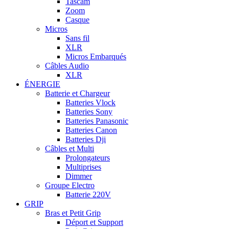
Tascam
Zoom
Casque
Micros
Sans fil
XLR
Micros Embarqués
Câbles Audio
XLR
ÉNERGIE
Batterie et Chargeur
Batteries Vlock
Batteries Sony
Batteries Panasonic
Batteries Canon
Batteries Dji
Câbles et Multi
Prolongateurs
Multiprises
Dimmer
Groupe Electro
Batterie 220V
GRIP
Bras et Petit Grip
Déport et Support