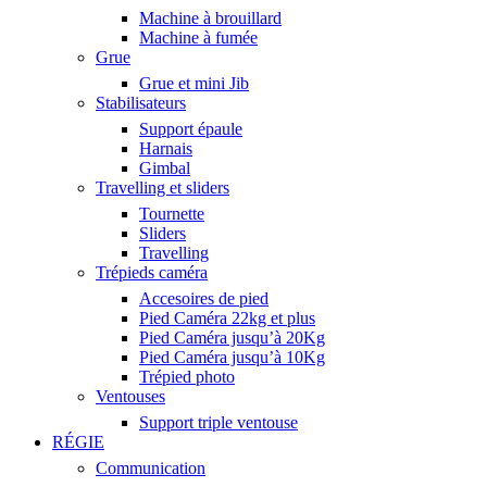
Machine à brouillard
Machine à fumée
Grue
Grue et mini Jib
Stabilisateurs
Support épaule
Harnais
Gimbal
Travelling et sliders
Tournette
Sliders
Travelling
Trépieds caméra
Accesoires de pied
Pied Caméra 22kg et plus
Pied Caméra jusqu’à 20Kg
Pied Caméra jusqu’à 10Kg
Trépied photo
Ventouses
Support triple ventouse
RÉGIE
Communication