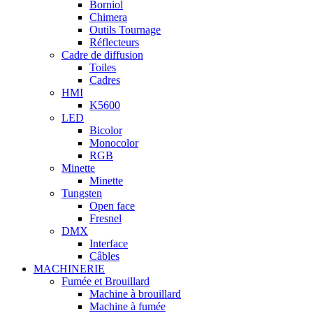
Borniol
Chimera
Outils Tournage
Réflecteurs
Cadre de diffusion
Toiles
Cadres
HMI
K5600
LED
Bicolor
Monocolor
RGB
Minette
Minette
Tungsten
Open face
Fresnel
DMX
Interface
Câbles
MACHINERIE
Fumée et Brouillard
Machine à brouillard
Machine à fumée