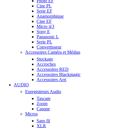
Photo EF
Cine PL
Serie EF
Anamorphique
Cine EF
Micro 4/3
Sony E
Panasonic L
Serie PL
Convertisseur
Accessoires Caméra et Médias
Stockage
Accroches
Accessoires RED
Accessoires Blackmagic
Accessoires Arri
AUDIO
Enregistreurs Audio
Tascam
Zoom
Casque
Micros
Sans fil
XLR