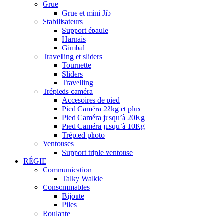
Grue
Grue et mini Jib
Stabilisateurs
Support épaule
Harnais
Gimbal
Travelling et sliders
Tournette
Sliders
Travelling
Trépieds caméra
Accesoires de pied
Pied Caméra 22kg et plus
Pied Caméra jusqu’à 20Kg
Pied Caméra jusqu’à 10Kg
Trépied photo
Ventouses
Support triple ventouse
RÉGIE
Communication
Talky Walkie
Consommables
Bijoute
Piles
Roulante