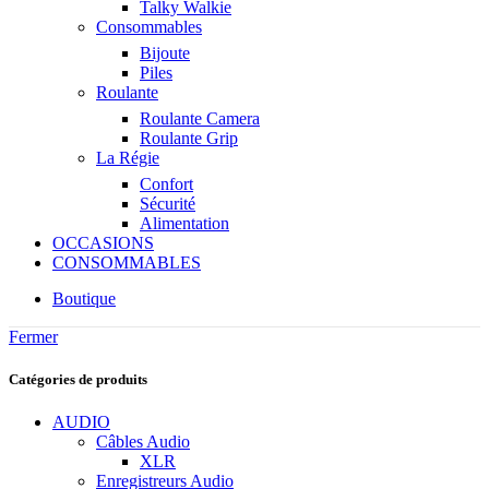
Talky Walkie
Consommables
Bijoute
Piles
Roulante
Roulante Camera
Roulante Grip
La Régie
Confort
Sécurité
Alimentation
OCCASIONS
CONSOMMABLES
Boutique
Fermer
Catégories de produits
AUDIO
Câbles Audio
XLR
Enregistreurs Audio