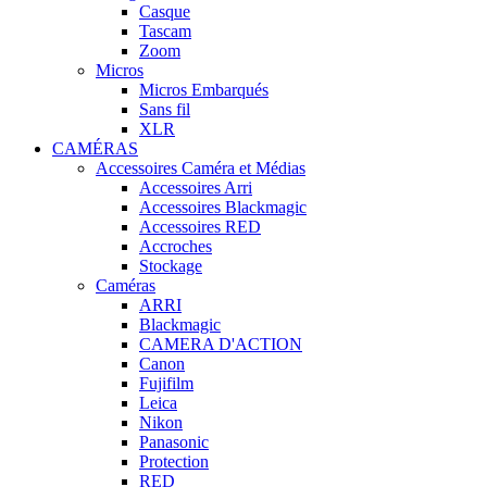
Casque
Tascam
Zoom
Micros
Micros Embarqués
Sans fil
XLR
CAMÉRAS
Accessoires Caméra et Médias
Accessoires Arri
Accessoires Blackmagic
Accessoires RED
Accroches
Stockage
Caméras
ARRI
Blackmagic
CAMERA D'ACTION
Canon
Fujifilm
Leica
Nikon
Panasonic
Protection
RED