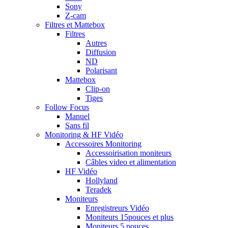
Sony
Z-cam
Filtres et Mattebox
Filtres
Autres
Diffusion
ND
Polarisant
Mattebox
Clip-on
Tiges
Follow Focus
Manuel
Sans fil
Monitoring & HF Vidéo
Accessoires Monitoring
Accessoirisation moniteurs
Câbles video et alimentation
HF Vidéo
Hollyland
Teradek
Moniteurs
Enregistreurs Vidéo
Moniteurs 15pouces et plus
Moniteurs 5 pouces