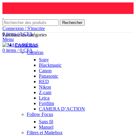
Rechercher
Connexion / S'inscrire
0
items
/
0
CFA
Parcourir les catégories
Menu
CAMÉRAS
0
items
/
0
CFA
Caméras
Sony
Blackmagic
Canon
Panasonic
RED
Nikon
Z-cam
Leica
Fujifilm
CAMERA D’ACTION
Follow Focus
Sans fil
Manuel
Filtres et Mattebox