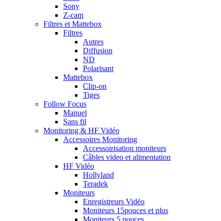
Sony
Z-cam
Filtres et Mattebox
Filtres
Autres
Diffusion
ND
Polarisant
Mattebox
Clip-on
Tiges
Follow Focus
Manuel
Sans fil
Monitoring & HF Vidéo
Accessoires Monitoring
Accessoirisation moniteurs
Câbles video et alimentation
HF Vidéo
Hollyland
Teradek
Moniteurs
Enregistreurs Vidéo
Moniteurs 15pouces et plus
Moniteurs 5 pouces