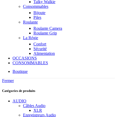
Talky Walkie
Consommables
Bijoute
Piles
Roulante
Roulante Camera
Roulante Grip
La Régie
Confort
Sécurité
Alimentation
OCCASIONS
CONSOMMABLES
Boutique
Fermer
Catégories de produits
AUDIO
Câbles Audio
XLR
Enregistreurs Audio