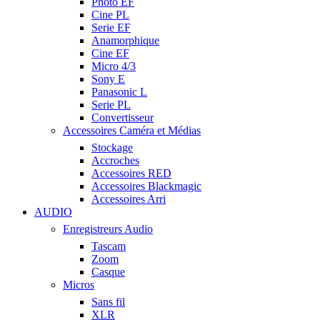
Photo EF
Cine PL
Serie EF
Anamorphique
Cine EF
Micro 4/3
Sony E
Panasonic L
Serie PL
Convertisseur
Accessoires Caméra et Médias
Stockage
Accroches
Accessoires RED
Accessoires Blackmagic
Accessoires Arri
AUDIO
Enregistreurs Audio
Tascam
Zoom
Casque
Micros
Sans fil
XLR