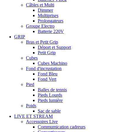
Câbles et Multi
Dimmer
Multiprises
Prolongateurs
Groupe Electro
Batterie 220V
GRIP
Bras et Petit Grip
Déport et Support
Petit Grip
Cubes
Cubes Machino
Fond d'incrustation
Fond Bleu
Fond Vert
Pied
Balles de tennis
Pieds Lourds
Pieds lumière
Poids
Sac de sable
LIVE ET STREAM
Accessoires Live
Commumication cadreurs