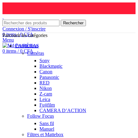
Rechercher
Connexion / S'inscrire
0
items
/
0
CFA
Parcourir les catégories
Menu
CAMÉRAS
0
items
/
0
CFA
Caméras
Sony
Blackmagic
Canon
Panasonic
RED
Nikon
Z-cam
Leica
Fujifilm
CAMERA D’ACTION
Follow Focus
Sans fil
Manuel
Filtres et Mattebox