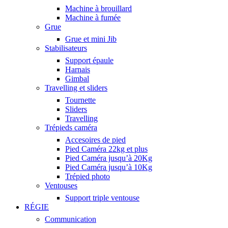
Machine à brouillard
Machine à fumée
Grue
Grue et mini Jib
Stabilisateurs
Support épaule
Harnais
Gimbal
Travelling et sliders
Tournette
Sliders
Travelling
Trépieds caméra
Accesoires de pied
Pied Caméra 22kg et plus
Pied Caméra jusqu’à 20Kg
Pied Caméra jusqu’à 10Kg
Trépied photo
Ventouses
Support triple ventouse
RÉGIE
Communication