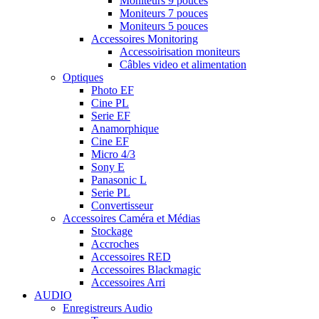
Moniteurs 9 pouces
Moniteurs 7 pouces
Moniteurs 5 pouces
Accessoires Monitoring
Accessoirisation moniteurs
Câbles video et alimentation
Optiques
Photo EF
Cine PL
Serie EF
Anamorphique
Cine EF
Micro 4/3
Sony E
Panasonic L
Serie PL
Convertisseur
Accessoires Caméra et Médias
Stockage
Accroches
Accessoires RED
Accessoires Blackmagic
Accessoires Arri
AUDIO
Enregistreurs Audio