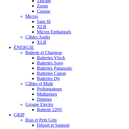
Tascam
Zoom
Casque
Micros
Sans fil
XLR
Micros Embarqués
Câbles Audio
XLR
ÉNERGIE
Batterie et Chargeur
Batteries Vlock
Batteries Sony
Batteries Panasonic
Batteries Canon
Batteries Dji
Câbles et Multi
Prolongateurs
Multiprises
Dimmer
Groupe Electro
Batterie 220V
GRIP
Bras et Petit Grip
Déport et Support