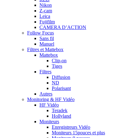
Nikon
Z-cam
Leica
Fujifilm
CAMERA D’ACTION
Follow Focus
Sans fil
Manuel
Filtres et Mattebox
Mattebox
Clip-on
Tiges
Filtres
Diffusion
ND
Polarisant
Autres
Monitoring & HF Vidéo
HF Vidéo
Teradek
Hollyland
Moniteurs
Enregistreurs Vidéo
Moniteurs 15pouces et plus