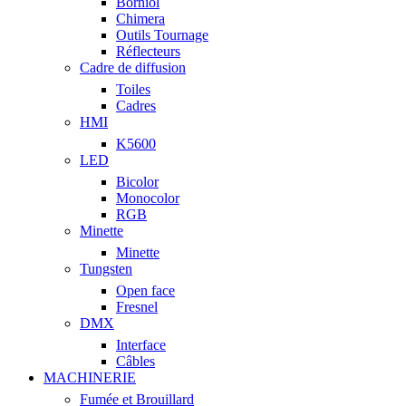
Borniol
Chimera
Outils Tournage
Réflecteurs
Cadre de diffusion
Toiles
Cadres
HMI
K5600
LED
Bicolor
Monocolor
RGB
Minette
Minette
Tungsten
Open face
Fresnel
DMX
Interface
Câbles
MACHINERIE
Fumée et Brouillard