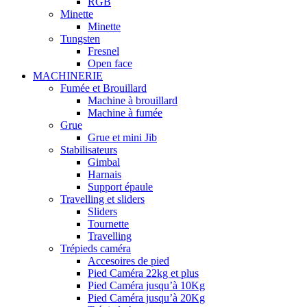
RGB
Minette
Minette
Tungsten
Fresnel
Open face
MACHINERIE
Fumée et Brouillard
Machine à brouillard
Machine à fumée
Grue
Grue et mini Jib
Stabilisateurs
Gimbal
Harnais
Support épaule
Travelling et sliders
Sliders
Tournette
Travelling
Trépieds caméra
Accesoires de pied
Pied Caméra 22kg et plus
Pied Caméra jusqu’à 10Kg
Pied Caméra jusqu’à 20Kg