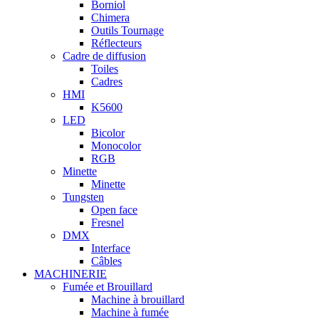
Borniol
Chimera
Outils Tournage
Réflecteurs
Cadre de diffusion
Toiles
Cadres
HMI
K5600
LED
Bicolor
Monocolor
RGB
Minette
Minette
Tungsten
Open face
Fresnel
DMX
Interface
Câbles
MACHINERIE
Fumée et Brouillard
Machine à brouillard
Machine à fumée