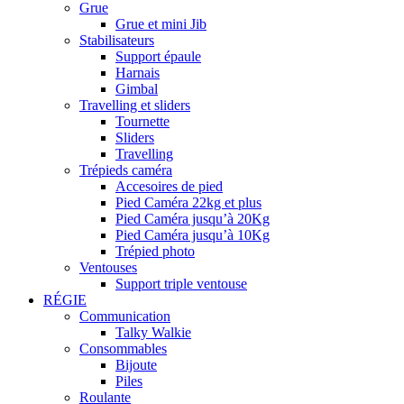
Grue
Grue et mini Jib
Stabilisateurs
Support épaule
Harnais
Gimbal
Travelling et sliders
Tournette
Sliders
Travelling
Trépieds caméra
Accesoires de pied
Pied Caméra 22kg et plus
Pied Caméra jusqu’à 20Kg
Pied Caméra jusqu’à 10Kg
Trépied photo
Ventouses
Support triple ventouse
RÉGIE
Communication
Talky Walkie
Consommables
Bijoute
Piles
Roulante