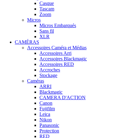
Casque
Tascam
Zoom
Micros
Micros Embarqués
Sans fil
XLR
CAMÉRAS
Accessoires Caméra et Médias
Accessoires Arri
Accessoires Blackmagic
Accessoires RED
Accroches
Stockage
Caméras
ARRI
Blackmagic
CAMERA D'ACTION
Canon
Fujifilm
Leica
Nikon
Panasonic
Protection
RED