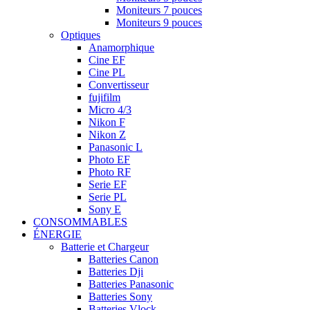
Moniteurs 7 pouces
Moniteurs 9 pouces
Optiques
Anamorphique
Cine EF
Cine PL
Convertisseur
fujifilm
Micro 4/3
Nikon F
Nikon Z
Panasonic L
Photo EF
Photo RF
Serie EF
Serie PL
Sony E
CONSOMMABLES
ÉNERGIE
Batterie et Chargeur
Batteries Canon
Batteries Dji
Batteries Panasonic
Batteries Sony
Batteries Vlock