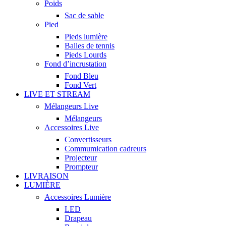
Poids
Sac de sable
Pied
Pieds lumière
Balles de tennis
Pieds Lourds
Fond d’incrustation
Fond Bleu
Fond Vert
LIVE ET STREAM
Mélangeurs Live
Mélangeurs
Accessoires Live
Convertisseurs
Commumication cadreurs
Projecteur
Prompteur
LIVRAISON
LUMIÈRE
Accessoires Lumière
LED
Drapeau