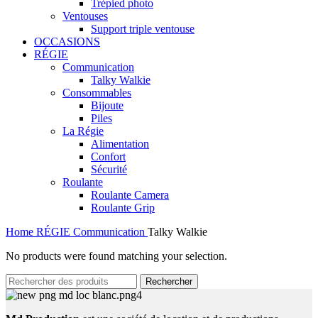
Trépied photo
Ventouses
Support triple ventouse
OCCASIONS
RÉGIE
Communication
Talky Walkie
Consommables
Bijoute
Piles
La Régie
Alimentation
Confort
Sécurité
Roulante
Roulante Camera
Roulante Grip
Home
RÉGIE
Communication
Talky Walkie
No products were found matching your selection.
Rechercher