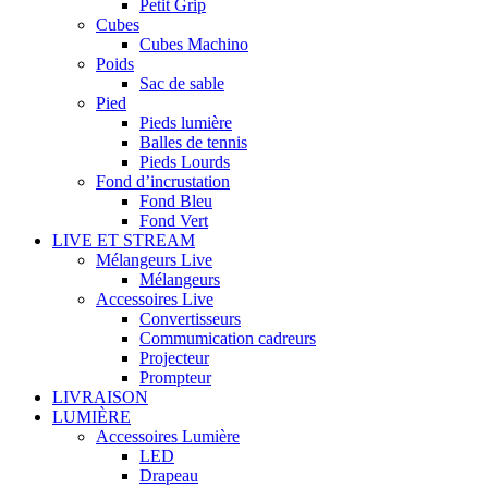
Petit Grip
Cubes
Cubes Machino
Poids
Sac de sable
Pied
Pieds lumière
Balles de tennis
Pieds Lourds
Fond d’incrustation
Fond Bleu
Fond Vert
LIVE ET STREAM
Mélangeurs Live
Mélangeurs
Accessoires Live
Convertisseurs
Commumication cadreurs
Projecteur
Prompteur
LIVRAISON
LUMIÈRE
Accessoires Lumière
LED
Drapeau