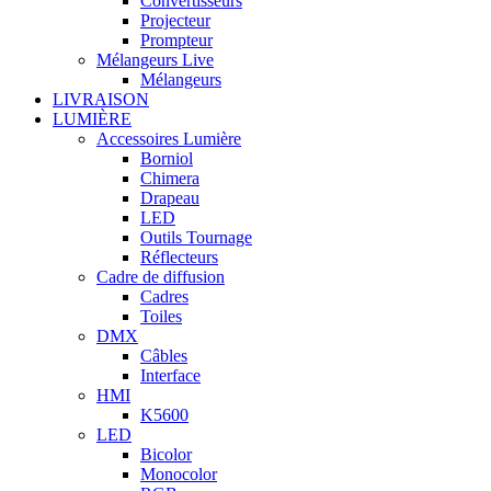
Convertisseurs
Projecteur
Prompteur
Mélangeurs Live
Mélangeurs
LIVRAISON
LUMIÈRE
Accessoires Lumière
Borniol
Chimera
Drapeau
LED
Outils Tournage
Réflecteurs
Cadre de diffusion
Cadres
Toiles
DMX
Câbles
Interface
HMI
K5600
LED
Bicolor
Monocolor