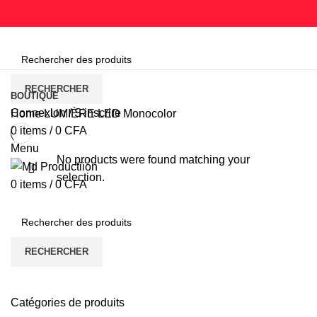
Parcourir les catégories
RECHERCHER
BOUTIQUE
Connexion / S'inscrire
Home
LUMIÈRE
LED
Monocolor
0
items
/
0
CFA
Menu
No products were found matching your
selection.
0
items
/
0
CFA
RECHERCHER
Catégories de produits