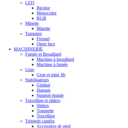
LED
Bicolor
Monocolor
RGB
Minette
Minette
Tungsten
Fresnel
Open face
MACHINERIE
Fumée et Brouillard
Machine à brouillard
Machine à fumée
Grue
Grue et mini Jib
Stabilisateurs
Gimbal
Harnais
Support épaule
Travelling et sliders
Sliders
Tournette
Travelling
Trépieds caméra
Accesoires de pied