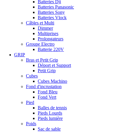
Batteries Dji
Batteries Panasonic
Batteries Sony
Batteries Vlock
Câbles et Multi
Dimmer
Multiprises
Prolongateurs
Groupe Electro
Batterie 220V
GRIP
Bras et Petit Grip
Déport et Support
Petit Grip
Cubes
Cubes Machino
Fond d'incrustation
Fond Bleu
Fond Vert
Pied
Balles de tennis
Pieds Lourds
Pieds lumière
Poids
Sac de sable