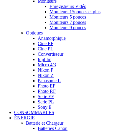
Moniteurs
Enregistreurs Vidéo
Moniteurs 15pouces et plus
Moniteurs 5 pouces
Moniteurs 7 pouces
Moniteurs 9 pouces
Optiques
Anamorphique
Cine EF
Cine PL
Convertisseur
fujifilm
Micro 4/3
Nikon F
Nikon Z
Panasonic L
Photo EF
Photo RF
Serie EF
Serie PL
Sony E
CONSOMMABLES
ÉNERGIE
Batterie et Chargeur
Batteries Canon