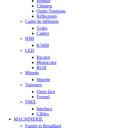
Borniol
Chimera
Outils Tournage
Réflecteurs
Cadre de diffusion
Toiles
Cadres
HMI
K5600
LED
Bicolor
Monocolor
RGB
Minette
Minette
Tungsten
Open face
Fresnel
DMX
Interface
Câbles
MACHINERIE
Fumée et Brouillard