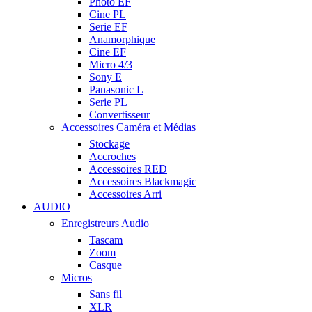
Photo EF
Cine PL
Serie EF
Anamorphique
Cine EF
Micro 4/3
Sony E
Panasonic L
Serie PL
Convertisseur
Accessoires Caméra et Médias
Stockage
Accroches
Accessoires RED
Accessoires Blackmagic
Accessoires Arri
AUDIO
Enregistreurs Audio
Tascam
Zoom
Casque
Micros
Sans fil
XLR