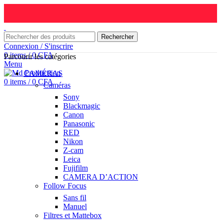
Rechercher
Connexion / S'inscrire
0
items
/
0
CFA
Parcourir les catégories
Menu
CAMÉRAS
0
items
/
0
CFA
Caméras
Sony
Blackmagic
Canon
Panasonic
RED
Nikon
Z-cam
Leica
Fujifilm
CAMERA D’ACTION
Follow Focus
Sans fil
Manuel
Filtres et Mattebox