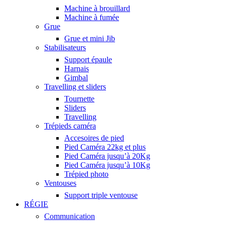
Machine à brouillard
Machine à fumée
Grue
Grue et mini Jib
Stabilisateurs
Support épaule
Harnais
Gimbal
Travelling et sliders
Tournette
Sliders
Travelling
Trépieds caméra
Accesoires de pied
Pied Caméra 22kg et plus
Pied Caméra jusqu’à 20Kg
Pied Caméra jusqu’à 10Kg
Trépied photo
Ventouses
Support triple ventouse
RÉGIE
Communication