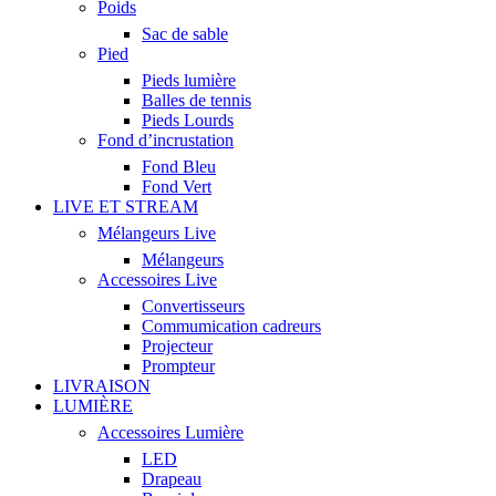
Poids
Sac de sable
Pied
Pieds lumière
Balles de tennis
Pieds Lourds
Fond d’incrustation
Fond Bleu
Fond Vert
LIVE ET STREAM
Mélangeurs Live
Mélangeurs
Accessoires Live
Convertisseurs
Commumication cadreurs
Projecteur
Prompteur
LIVRAISON
LUMIÈRE
Accessoires Lumière
LED
Drapeau