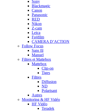
Sony
Blackmagic
Canon
Panasonic
RED
Nikon
Z-cam
Leica
Fujifilm
CAMERA D’ACTION
Follow Focus
Sans fil
Manuel
Filtres et Mattebox
Mattebox
Clip-on
Tiges
Filtres
Diffusion
ND
Polarisant
Autres
Monitoring & HF Vidéo
HF Vidéo
Teradek