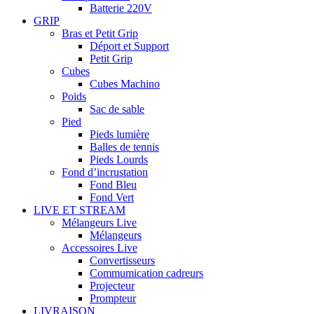
Batterie 220V
GRIP
Bras et Petit Grip
Déport et Support
Petit Grip
Cubes
Cubes Machino
Poids
Sac de sable
Pied
Pieds lumière
Balles de tennis
Pieds Lourds
Fond d’incrustation
Fond Bleu
Fond Vert
LIVE ET STREAM
Mélangeurs Live
Mélangeurs
Accessoires Live
Convertisseurs
Commumication cadreurs
Projecteur
Prompteur
LIVRAISON