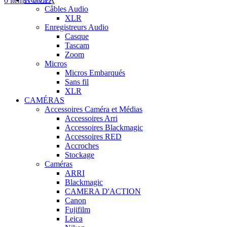
0
items
/
0
CFA
Câbles Audio
XLR
Enregistreurs Audio
Casque
Tascam
Zoom
Micros
Micros Embarqués
Sans fil
XLR
CAMÉRAS
Accessoires Caméra et Médias
Accessoires Arri
Accessoires Blackmagic
Accessoires RED
Accroches
Stockage
Caméras
ARRI
Blackmagic
CAMERA D'ACTION
Canon
Fujifilm
Leica