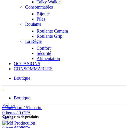
Talky Walkie
Consommables
Bijoute
Piles
Roulante
Roulante Camera
Roulante Grip
La Régie
Confort
Sécurité
Alimentation
OCCASIONS
CONSOMMABLES
Boutique
Boutique
Fermer
Connexion / S'inscrire
0
items
/
0
CFA
Catégories de produits
Menu
AUDIO