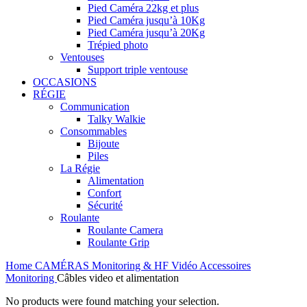
Pied Caméra 22kg et plus
Pied Caméra jusqu’à 10Kg
Pied Caméra jusqu’à 20Kg
Trépied photo
Ventouses
Support triple ventouse
OCCASIONS
RÉGIE
Communication
Talky Walkie
Consommables
Bijoute
Piles
La Régie
Alimentation
Confort
Sécurité
Roulante
Roulante Camera
Roulante Grip
Home
CAMÉRAS
Monitoring & HF Vidéo
Accessoires
Monitoring
Câbles video et alimentation
No products were found matching your selection.