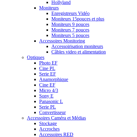
Hollyland
Moniteurs
Enregistreurs Vidéo
Moniteurs 15pouces et plus
Moniteurs 9 pouces
Moniteurs 7 pouces
Moniteurs 5 pouces
Accessoires Monitoring
Accessoirisation moniteurs
Câbles video et alimentation
Optiques
Photo EF
Cine PL
Serie EF
Anamorphique
Cine EF
Micro 4/3
Sony E
Panasonic L
Serie PL
Convertisseur
Accessoires Caméra et Médias
Stockage
Accroches
Accessoires RED