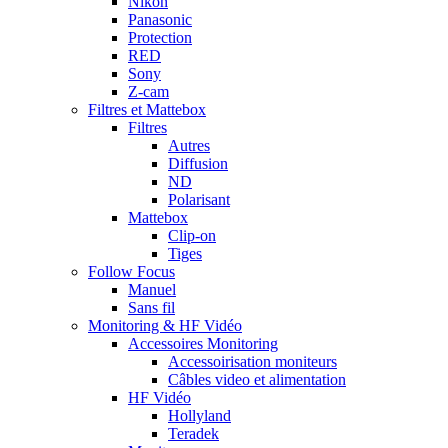
Nikon
Panasonic
Protection
RED
Sony
Z-cam
Filtres et Mattebox
Filtres
Autres
Diffusion
ND
Polarisant
Mattebox
Clip-on
Tiges
Follow Focus
Manuel
Sans fil
Monitoring & HF Vidéo
Accessoires Monitoring
Accessoirisation moniteurs
Câbles video et alimentation
HF Vidéo
Hollyland
Teradek