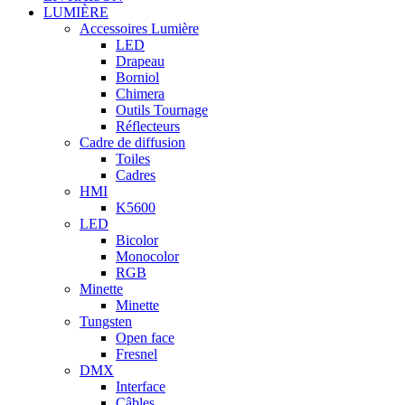
LUMIÈRE
Accessoires Lumière
LED
Drapeau
Borniol
Chimera
Outils Tournage
Réflecteurs
Cadre de diffusion
Toiles
Cadres
HMI
K5600
LED
Bicolor
Monocolor
RGB
Minette
Minette
Tungsten
Open face
Fresnel
DMX
Interface
Câbles