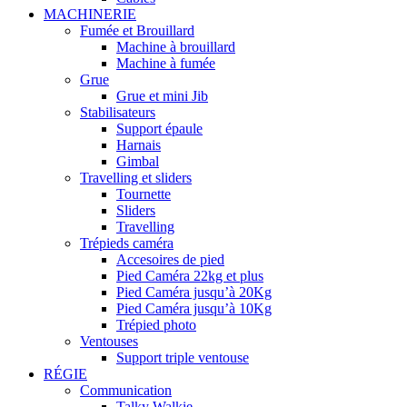
MACHINERIE
Fumée et Brouillard
Machine à brouillard
Machine à fumée
Grue
Grue et mini Jib
Stabilisateurs
Support épaule
Harnais
Gimbal
Travelling et sliders
Tournette
Sliders
Travelling
Trépieds caméra
Accesoires de pied
Pied Caméra 22kg et plus
Pied Caméra jusqu’à 20Kg
Pied Caméra jusqu’à 10Kg
Trépied photo
Ventouses
Support triple ventouse
RÉGIE
Communication
Talky Walkie