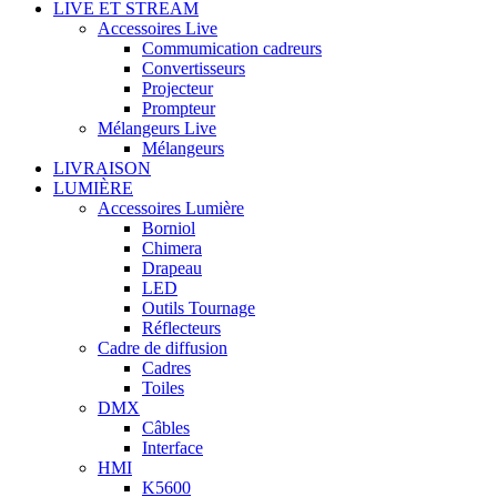
LIVE ET STREAM
Accessoires Live
Commumication cadreurs
Convertisseurs
Projecteur
Prompteur
Mélangeurs Live
Mélangeurs
LIVRAISON
LUMIÈRE
Accessoires Lumière
Borniol
Chimera
Drapeau
LED
Outils Tournage
Réflecteurs
Cadre de diffusion
Cadres
Toiles
DMX
Câbles
Interface
HMI
K5600