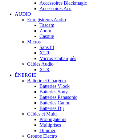
Accessoires Blackmagic
Accessoires Arri
AUDIO
Enregistreurs Audio
Tascam
Zoom
Casque
Micros
Sans fil
XLR
Micros Embarqués
Câbles Audio
XLR
ÉNERGIE
Batterie et Chargeur
Batteries Vlock
Batteries Sony
Batteries Panasonic
Batteries Canon
Batteries Dji
Câbles et Multi
Prolongateurs
Multiprises
Dimmer
Groupe Electro