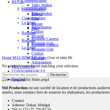
Communication
RÉGIE
Talky Walkie
Communication
Consommables
Talky Walkie
Bijoute
Consommables
Piles
La Régie
Bijoute
Alimentation
Piles
Confort
Roulante
Sécurité
Roulante Camera
Roulante
Roulante Grip
Roulante Camera
La Régie
Roulante Grip
Confort
Home
MACHINERIE
Grue
Grue et mini Jib
Sécurité
Alimentation
No products were found matching your selection.
OCCASIONS
CONSOMMABLES
Rechercher
Boutique
Md Production
est une société de location et de productions audiovis
années, nous sommes fiers de soutenir les réalisateurs, les producteurs 
Contact
Adresse: Dakar, Sénégal
Tél: (+221) 77 376 87 55