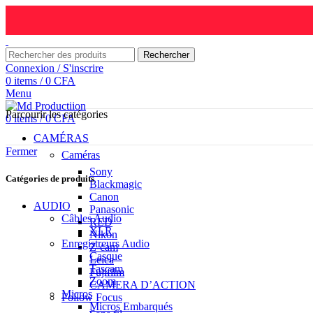
Rechercher
Connexion / S'inscrire
0
items
/
0
CFA
Menu
Parcourir les catégories
0
items
/
0
CFA
CAMÉRAS
Fermer
Caméras
Sony
Catégories de produits
Blackmagic
Canon
AUDIO
Panasonic
Câbles Audio
RED
XLR
Nikon
Enregistreurs Audio
Z-cam
Casque
Leica
Tascam
Fujifilm
Zoom
CAMERA D’ACTION
Micros
Follow Focus
Micros Embarqués