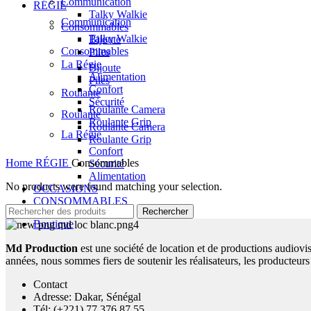
Communication
RÉGIE
Talky Walkie
Communication
Consommables
Talky Walkie
Bijoute
Consommables
Piles
La Régie
Bijoute
Alimentation
Piles
Confort
Roulante
Sécurité
Roulante Camera
Roulante
Roulante Grip
Roulante Camera
La Régie
Roulante Grip
Confort
Home
RÉGIE
Consommables
Sécurité
Alimentation
No products were found matching your selection.
OCCASIONS
CONSOMMABLES
Rechercher
Boutique
Md Production
est une société de location et de productions audiovis
années, nous sommes fiers de soutenir les réalisateurs, les producteurs 
Contact
Adresse: Dakar, Sénégal
Tél: (+221) 77 376 87 55