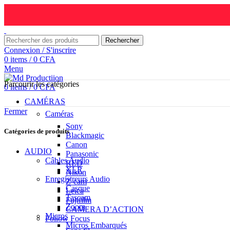
Rechercher
Connexion / S'inscrire
0
items
/
0
CFA
Menu
Parcourir les catégories
0
items
/
0
CFA
CAMÉRAS
Fermer
Caméras
Sony
Catégories de produits
Blackmagic
Canon
AUDIO
Panasonic
Câbles Audio
RED
XLR
Nikon
Enregistreurs Audio
Z-cam
Casque
Leica
Tascam
Fujifilm
Zoom
CAMERA D’ACTION
Micros
Follow Focus
Micros Embarqués