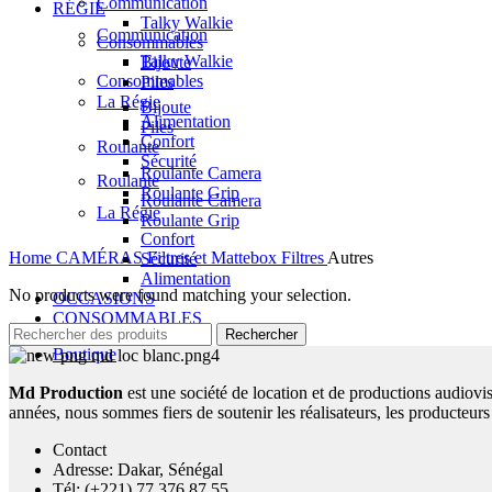
Communication
RÉGIE
Talky Walkie
Communication
Consommables
Talky Walkie
Bijoute
Consommables
Piles
La Régie
Bijoute
Alimentation
Piles
Confort
Roulante
Sécurité
Roulante Camera
Roulante
Roulante Grip
Roulante Camera
La Régie
Roulante Grip
Confort
Home
CAMÉRAS
Filtres et Mattebox
Filtres
Autres
Sécurité
Alimentation
No products were found matching your selection.
OCCASIONS
CONSOMMABLES
Rechercher
Boutique
Md Production
est une société de location et de productions audiovis
années, nous sommes fiers de soutenir les réalisateurs, les producteurs 
Contact
Adresse: Dakar, Sénégal
Tél: (+221) 77 376 87 55