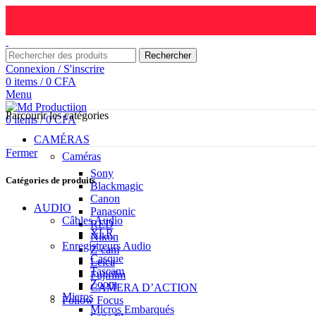
Rechercher
Connexion / S'inscrire
0
items
/
0
CFA
Menu
Parcourir les catégories
0
items
/
0
CFA
CAMÉRAS
Fermer
Caméras
Sony
Catégories de produits
Blackmagic
Canon
AUDIO
Panasonic
Câbles Audio
RED
XLR
Nikon
Enregistreurs Audio
Z-cam
Casque
Leica
Tascam
Fujifilm
Zoom
CAMERA D’ACTION
Micros
Follow Focus
Micros Embarqués