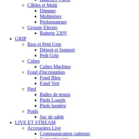
Câbles et Multi
Dimmer
Multiprises
Prolongateurs
Groupe Electro
Batterie 220V
GRIP
Bras et Petit Grip
Déport et Support
Petit Grip
Cubes
Cubes Machino
Fond d'incrustation
Fond Bleu
Fond Vert
Pied
Balles de tennis
Pieds Lourds
Pieds lumière
Poids
Sac de sable
LIVE ET STREAM
Accessoires Live
Commumication cadreurs