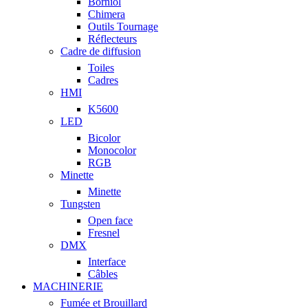
Borniol
Chimera
Outils Tournage
Réflecteurs
Cadre de diffusion
Toiles
Cadres
HMI
K5600
LED
Bicolor
Monocolor
RGB
Minette
Minette
Tungsten
Open face
Fresnel
DMX
Interface
Câbles
MACHINERIE
Fumée et Brouillard