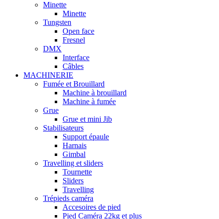
Minette
Minette
Tungsten
Open face
Fresnel
DMX
Interface
Câbles
MACHINERIE
Fumée et Brouillard
Machine à brouillard
Machine à fumée
Grue
Grue et mini Jib
Stabilisateurs
Support épaule
Harnais
Gimbal
Travelling et sliders
Tournette
Sliders
Travelling
Trépieds caméra
Accesoires de pied
Pied Caméra 22kg et plus