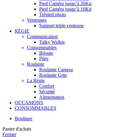
Pied Caméra jusqu’à 20Kg
Pied Caméra jusqu’à 10Kg
Trépied photo
Ventouses
Support triple ventouse
RÉGIE
Communication
Talky Walkie
Consommables
Bijoute
Piles
Roulante
Roulante Camera
Roulante Grip
La Régie
Confort
Sécurité
Alimentation
OCCASIONS
CONSOMMABLES
Boutique
Panier d'achats
Fermer