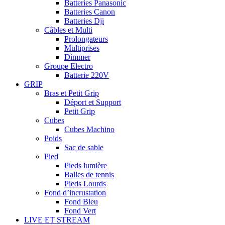
Batteries Panasonic
Batteries Canon
Batteries Dji
Câbles et Multi
Prolongateurs
Multiprises
Dimmer
Groupe Electro
Batterie 220V
GRIP
Bras et Petit Grip
Déport et Support
Petit Grip
Cubes
Cubes Machino
Poids
Sac de sable
Pied
Pieds lumière
Balles de tennis
Pieds Lourds
Fond d’incrustation
Fond Bleu
Fond Vert
LIVE ET STREAM