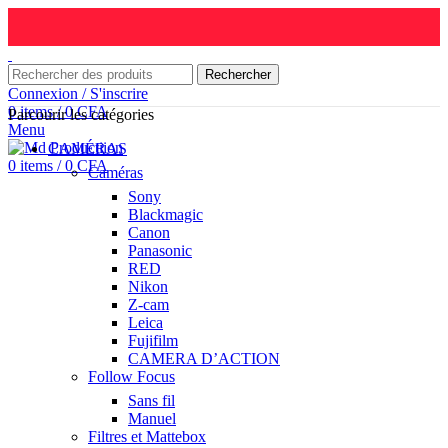
Rechercher
Connexion / S'inscrire
0
items
/
0
CFA
Parcourir les catégories
Menu
CAMÉRAS
0
items
/
0
CFA
Caméras
Sony
Blackmagic
Canon
Panasonic
RED
Nikon
Z-cam
Leica
Fujifilm
CAMERA D’ACTION
Follow Focus
Sans fil
Manuel
Filtres et Mattebox