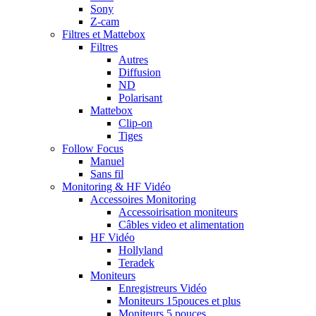
Sony
Z-cam
Filtres et Mattebox
Filtres
Autres
Diffusion
ND
Polarisant
Mattebox
Clip-on
Tiges
Follow Focus
Manuel
Sans fil
Monitoring & HF Vidéo
Accessoires Monitoring
Accessoirisation moniteurs
Câbles video et alimentation
HF Vidéo
Hollyland
Teradek
Moniteurs
Enregistreurs Vidéo
Moniteurs 15pouces et plus
Moniteurs 5 pouces