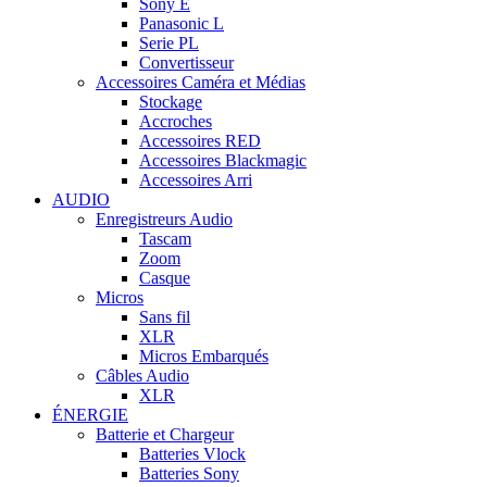
Sony E
Panasonic L
Serie PL
Convertisseur
Accessoires Caméra et Médias
Stockage
Accroches
Accessoires RED
Accessoires Blackmagic
Accessoires Arri
AUDIO
Enregistreurs Audio
Tascam
Zoom
Casque
Micros
Sans fil
XLR
Micros Embarqués
Câbles Audio
XLR
ÉNERGIE
Batterie et Chargeur
Batteries Vlock
Batteries Sony