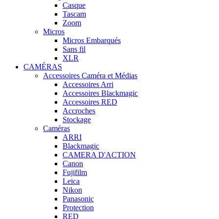
Casque
Tascam
Zoom
Micros
Micros Embarqués
Sans fil
XLR
CAMÉRAS
Accessoires Caméra et Médias
Accessoires Arri
Accessoires Blackmagic
Accessoires RED
Accroches
Stockage
Caméras
ARRI
Blackmagic
CAMERA D'ACTION
Canon
Fujifilm
Leica
Nikon
Panasonic
Protection
RED