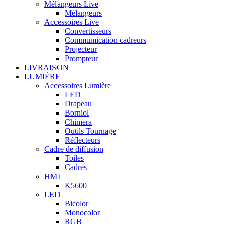
Mélangeurs Live
Mélangeurs
Accessoires Live
Convertisseurs
Commumication cadreurs
Projecteur
Prompteur
LIVRAISON
LUMIÈRE
Accessoires Lumière
LED
Drapeau
Borniol
Chimera
Outils Tournage
Réflecteurs
Cadre de diffusion
Toiles
Cadres
HMI
K5600
LED
Bicolor
Monocolor
RGB