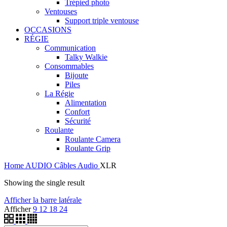
Trépied photo
Ventouses
Support triple ventouse
OCCASIONS
RÉGIE
Communication
Talky Walkie
Consommables
Bijoute
Piles
La Régie
Alimentation
Confort
Sécurité
Roulante
Roulante Camera
Roulante Grip
Home
AUDIO
Câbles Audio
XLR
Showing the single result
Afficher la barre latérale
Afficher
9
12
18
24