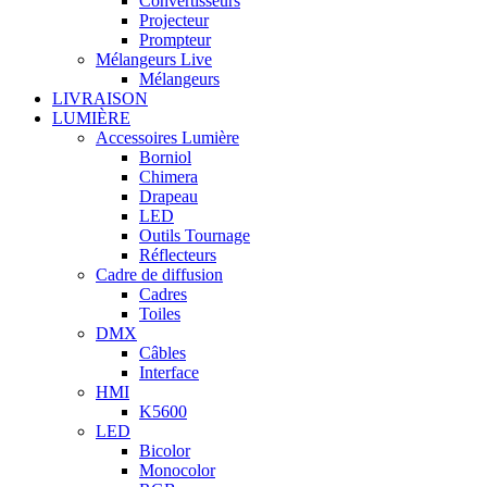
Convertisseurs
Projecteur
Prompteur
Mélangeurs Live
Mélangeurs
LIVRAISON
LUMIÈRE
Accessoires Lumière
Borniol
Chimera
Drapeau
LED
Outils Tournage
Réflecteurs
Cadre de diffusion
Cadres
Toiles
DMX
Câbles
Interface
HMI
K5600
LED
Bicolor
Monocolor