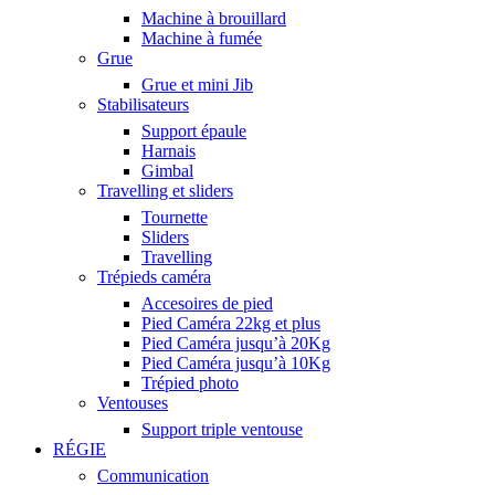
Machine à brouillard
Machine à fumée
Grue
Grue et mini Jib
Stabilisateurs
Support épaule
Harnais
Gimbal
Travelling et sliders
Tournette
Sliders
Travelling
Trépieds caméra
Accesoires de pied
Pied Caméra 22kg et plus
Pied Caméra jusqu’à 20Kg
Pied Caméra jusqu’à 10Kg
Trépied photo
Ventouses
Support triple ventouse
RÉGIE
Communication