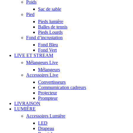
Poids
Sac de sable
Pied
Pieds lumière
Balles de tennis
Pieds Lourds
Fond d’incrustation
Fond Bleu
Fond Vert
LIVE ET STREAM
Mélangeurs Live
Mélangeurs
Accessoires Live
Convertisseurs
Commumication cadreurs
Projecteur
Prompteur
LIVRAISON
LUMIÈRE
Accessoires Lumière
LED
Drapeau