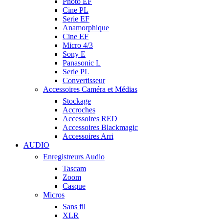
Photo EF
Cine PL
Serie EF
Anamorphique
Cine EF
Micro 4/3
Sony E
Panasonic L
Serie PL
Convertisseur
Accessoires Caméra et Médias
Stockage
Accroches
Accessoires RED
Accessoires Blackmagic
Accessoires Arri
AUDIO
Enregistreurs Audio
Tascam
Zoom
Casque
Micros
Sans fil
XLR