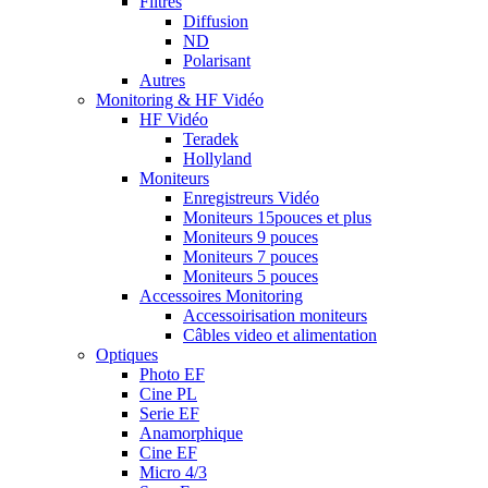
Filtres
Diffusion
ND
Polarisant
Autres
Monitoring & HF Vidéo
HF Vidéo
Teradek
Hollyland
Moniteurs
Enregistreurs Vidéo
Moniteurs 15pouces et plus
Moniteurs 9 pouces
Moniteurs 7 pouces
Moniteurs 5 pouces
Accessoires Monitoring
Accessoirisation moniteurs
Câbles video et alimentation
Optiques
Photo EF
Cine PL
Serie EF
Anamorphique
Cine EF
Micro 4/3