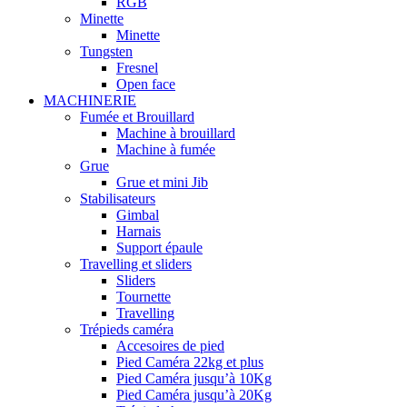
RGB
Minette
Minette
Tungsten
Fresnel
Open face
MACHINERIE
Fumée et Brouillard
Machine à brouillard
Machine à fumée
Grue
Grue et mini Jib
Stabilisateurs
Gimbal
Harnais
Support épaule
Travelling et sliders
Sliders
Tournette
Travelling
Trépieds caméra
Accesoires de pied
Pied Caméra 22kg et plus
Pied Caméra jusqu’à 10Kg
Pied Caméra jusqu’à 20Kg