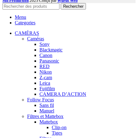
Md Production
2025 Conçu par
Wurus Web
Rechercher
Menu
Categories
CAMÉRAS
Caméras
Sony
Blackmagic
Canon
Panasonic
RED
Nikon
Z-cam
Leica
Fujifilm
CAMERA D’ACTION
Follow Focus
Sans fil
Manuel
Filtres et Mattebox
Mattebox
Clip-on
Tiges