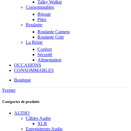
Talky Walkie
Consommables
Bijoute
Piles
Roulante
Roulante Camera
Roulante Grip
La Régie
Confort
Sécurité
Alimentation
OCCASIONS
CONSOMMABLES
Boutique
Fermer
Catégories de produits
AUDIO
Câbles Audio
XLR
Enregistreurs Audio