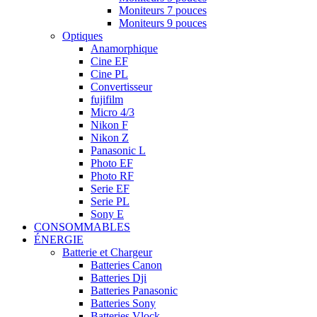
Moniteurs 7 pouces
Moniteurs 9 pouces
Optiques
Anamorphique
Cine EF
Cine PL
Convertisseur
fujifilm
Micro 4/3
Nikon F
Nikon Z
Panasonic L
Photo EF
Photo RF
Serie EF
Serie PL
Sony E
CONSOMMABLES
ÉNERGIE
Batterie et Chargeur
Batteries Canon
Batteries Dji
Batteries Panasonic
Batteries Sony
Batteries Vlock