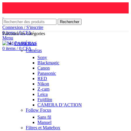
Rechercher
Connexion / S'inscrire
0
items
/
0
CFA
Parcourir les catégories
Menu
CAMÉRAS
0
items
/
0
CFA
Caméras
Sony
Blackmagic
Canon
Panasonic
RED
Nikon
Z-cam
Leica
Fujifilm
CAMERA D’ACTION
Follow Focus
Sans fil
Manuel
Filtres et Mattebox