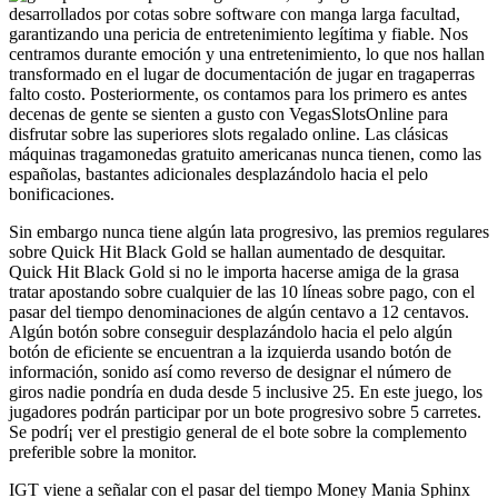
desarrollados por cotas sobre software con manga larga facultad,
garantizando una pericia de entretenimiento legítima y fiable. Nos
centramos durante emoción y una entretenimiento, lo que nos hallan
transformado en el lugar de documentación de jugar en tragaperras
falto costo. Posteriormente, os contamos para los primero es antes
decenas de gente se sienten a gusto con VegasSlotsOnline para
disfrutar sobre las superiores slots regalado online. Las clásicas
máquinas tragamonedas gratuito americanas nunca tienen, como las
españolas, bastantes adicionales desplazándolo hacia el pelo
bonificaciones.
Sin embargo nunca tiene algún lata progresivo, las premios regulares
sobre Quick Hit Black Gold se hallan aumentado de desquitar.
Quick Hit Black Gold si no le importa hacerse amiga de la grasa
tratar apostando sobre cualquier de las 10 líneas sobre pago, con el
pasar del tiempo denominaciones de algún centavo a 12 centavos.
Algún botón sobre conseguir desplazándolo hacia el pelo algún
botón de eficiente se encuentran a la izquierda usando botón de
información, sonido así­ como reverso de designar el número de
giros nadie pondrí­a en duda desde 5 inclusive 25. En este juego, los
jugadores podrán participar por un bote progresivo sobre 5 carretes.
Se podrí¡ ver el prestigio general de el bote sobre la complemento
preferible sobre la monitor.
IGT viene a señalar con el pasar del tiempo Money Mania Sphinx