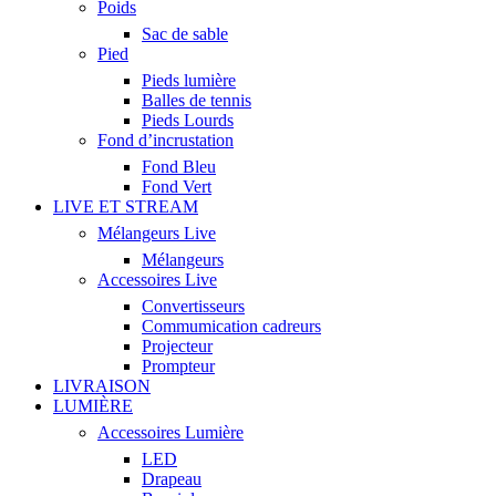
Poids
Sac de sable
Pied
Pieds lumière
Balles de tennis
Pieds Lourds
Fond d’incrustation
Fond Bleu
Fond Vert
LIVE ET STREAM
Mélangeurs Live
Mélangeurs
Accessoires Live
Convertisseurs
Commumication cadreurs
Projecteur
Prompteur
LIVRAISON
LUMIÈRE
Accessoires Lumière
LED
Drapeau