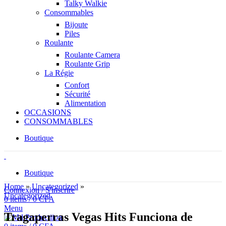
Talky Walkie
Consommables
Bijoute
Piles
Roulante
Roulante Camera
Roulante Grip
La Régie
Confort
Sécurité
Alimentation
OCCASIONS
CONSOMMABLES
Boutique
Boutique
Home
»
Uncategorized
»
Connexion / S'inscrire
Uncategorized
0
items
/
0
CFA
Menu
Tragaperras Vegas Hits Funciona de