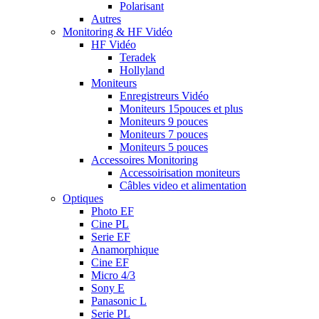
Polarisant
Autres
Monitoring & HF Vidéo
HF Vidéo
Teradek
Hollyland
Moniteurs
Enregistreurs Vidéo
Moniteurs 15pouces et plus
Moniteurs 9 pouces
Moniteurs 7 pouces
Moniteurs 5 pouces
Accessoires Monitoring
Accessoirisation moniteurs
Câbles video et alimentation
Optiques
Photo EF
Cine PL
Serie EF
Anamorphique
Cine EF
Micro 4/3
Sony E
Panasonic L
Serie PL