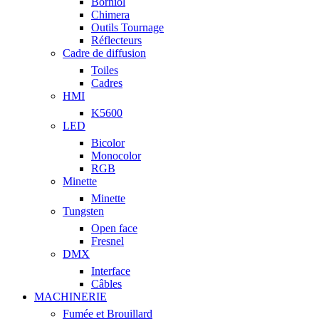
Borniol
Chimera
Outils Tournage
Réflecteurs
Cadre de diffusion
Toiles
Cadres
HMI
K5600
LED
Bicolor
Monocolor
RGB
Minette
Minette
Tungsten
Open face
Fresnel
DMX
Interface
Câbles
MACHINERIE
Fumée et Brouillard