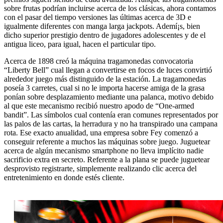
sobre frutas podrían incluirse acerca de los clásicas, ahora contamos
con el pasar del tiempo versiones las últimas acerca de 3D e
igualmente diferentes con manga larga jackpots. Ademí¡s, bien
dicho superior prestigio dentro de jugadores adolescentes y de el
antigua liceo, para igual, hacen el particular tipo.
Acerca de 1898 creó la máquina tragamonedas convocatoria
“Liberty Bell” cual llegan a convertirse en focos de luces convirtió
alrededor juego más distinguido de la estación. La tragamonedas
poseía 3 carretes, cual si no le importa hacerse amiga de la grasa
ponían sobre desplazamiento mediante una palanca, motivo debido
al que este mecanismo recibió nuestro apodo de “One-armed
bandit”. Las símbolos cual contenía eran comunes representados por
las palos de las cartas, la herradura y no ha transpirado una campana
rota. Ese exacto anualidad, una empresa sobre Fey comenzó a
conseguir referente a muchos las máquinas sobre juego. Juguetear
acerca de algún mecanismo smartphone no lleva implícito nadie
sacrificio extra en secreto. Referente a la plana se puede juguetear
desprovisto registrarte, simplemente realizando clic acerca del
entretenimiento en donde estés cliente.