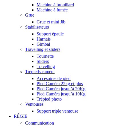
Machine à brouillard
Machine à fumée
Grue
Grue et mini Jib
Stabilisateurs
Support épaule
Harnais
Gimbal
Travelling et sliders
Tournette
Sliders
Travelling
Trépieds caméra
Accesoires de pied
Pied Caméra 22kg et plus
Pied Caméra jusqu’à 20Kg
Pied Caméra jusqu’à 10Kg
Trépied photo
Ventouses
Support triple ventouse
RÉGIE
Communication