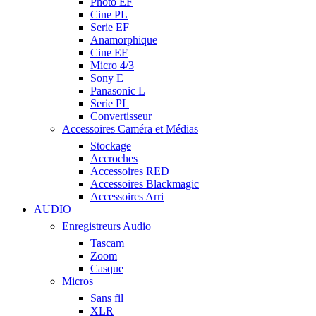
Photo EF
Cine PL
Serie EF
Anamorphique
Cine EF
Micro 4/3
Sony E
Panasonic L
Serie PL
Convertisseur
Accessoires Caméra et Médias
Stockage
Accroches
Accessoires RED
Accessoires Blackmagic
Accessoires Arri
AUDIO
Enregistreurs Audio
Tascam
Zoom
Casque
Micros
Sans fil
XLR