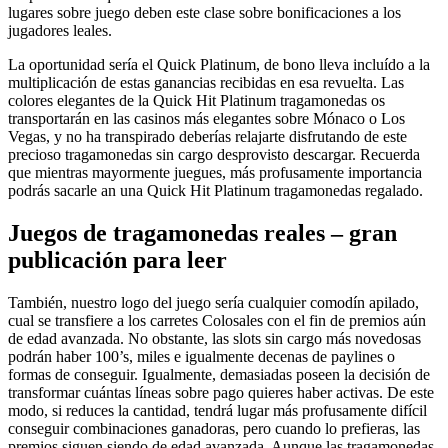
lugares sobre juego deben este clase sobre bonificaciones a los
jugadores leales.
La oportunidad serí­a el Quick Platinum, de bono lleva incluído a la
multiplicación de estas ganancias recibidas en esa revuelta. Las
colores elegantes de la Quick Hit Platinum tragamonedas os
transportarán en las casinos más elegantes sobre Mónaco o Los
Vegas, y no ha transpirado deberías relajarte disfrutando de este
precioso tragamonedas sin cargo desprovisto descargar. Recuerda
que mientras mayormente juegues, más profusamente importancia
podrás sacarle an una Quick Hit Platinum tragamonedas regalado.
Juegos de tragamonedas reales – gran
publicación para leer
También, nuestro logo del juego serí­a cualquier comodín apilado,
cual se transfiere a los carretes Colosales con el fin de premios aún
de edad avanzada. No obstante, las slots sin cargo más novedosas
podrán haber 100’s, miles e igualmente decenas de paylines o
formas de conseguir. Igualmente, demasiadas poseen la decisión de
transformar cuántas líneas sobre pago quieres haber activas. De este
modo, si reduces la cantidad, tendrá lugar más profusamente difícil
conseguir combinaciones ganadoras, pero cuando lo prefieras, las
premios siguen siendo de edad avanzada. Aunque las tragamonedas