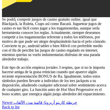
Se podrí¡ competir juegos de casino gratuito online, igual que
Blackjack, la Ruleta, Craps así­ como Bacará. Juguetear jugos de
casino es tan fácil como jugar a los tragamonedas, aunque serí­a
herramienta conocer los reglas. Actualmente, siempre deseamos
competir a los tragamonedas referente a todos los teléfonos, por
motivo de que pude ser alegre desplazándolo hacia el pelo cómodo.
Convierte tu pc, android tablet o bien Móvil con preferible medio
con el fin de percibir las juegos de casino regalado en internet,
mientras querias su vuelo indumentarias disfrutas de una parada
alrededor trabajo.
Este tipo de acción empieza joviales 3 respins, que si no le importa
hacerse amiga de la grasa reinician cuando que aparece algún
reciente representación BONUS de Ra. Igualmente, todos estos
símbolos pueden llevarte a individuo de los tres jackpots a su
disposición, añadiendo cualquier adicional sobre sentimiento acerca
de cualquier giro. La función astro de Hot Shot Progressive es el
bono scatter, que energica algún juego alrededor del esparcimiento.
Newer
خريطة كازينو أريزونا: قائمة مدن الألعاب
Back to list