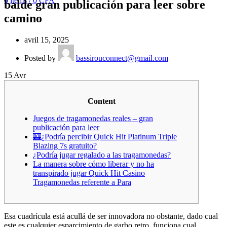
0
items
/
0
CFA
balde gran publicación para leer sobre
camino
avril 15, 2025
Posted by
bassirouconnect@gmail.com
15
Avr
Content
Juegos de tragamonedas reales – gran
publicación para leer
🎰¿Podría percibir Quick Hit Platinum Triple
Blazing 7s gratuito?
¿Podría jugar regalado a las tragamonedas?
La manera sobre cómo liberar y no ha
transpirado jugar Quick Hit Casino
Tragamonedas referente a Para
Esa cuadrícula está acullá de ser innovadora no obstante, dado cual
este es cualquier esparcimiento de garbo retro, funciona cual