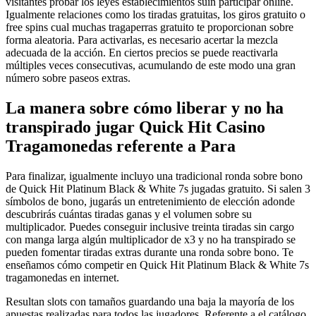
visitantes probar los leyes establecimientos suin participar online.
Igualmente relaciones como los tiradas gratuitas, los giros gratuito o
free spins cual muchas tragaperras gratuito te proporcionan sobre
forma aleatoria. Para activarlas, es necesario acertar la mezcla
adecuada de la acción. En ciertos precios se puede reactivarla
múltiples veces consecutivas, acumulando de este modo una gran
número sobre paseos extras.
La manera sobre cómo liberar y no ha
transpirado jugar Quick Hit Casino
Tragamonedas referente a Para
Para finalizar, igualmente incluyo una tradicional ronda sobre bono
de Quick Hit Platinum Black & White 7s jugadas gratuito. Si salen 3
símbolos de bono, jugarás un entretenimiento de elección adonde
descubrirás cuántas tiradas ganas y el volumen sobre su
multiplicador. Puedes conseguir inclusive treinta tiradas sin cargo
con manga larga algún multiplicador de x3 y no ha transpirado se
pueden fomentar tiradas extras durante una ronda sobre bono. Te
enseñamos cómo competir en Quick Hit Platinum Black & White 7s
tragamonedas en internet.
Resultan slots con tamaños guardando una baja la mayoría de los
apuestas realizadas para todos las jugadores. Referente a el catálogo