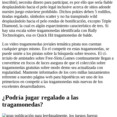
inscribirí¡ necesita dinero para participar, es por ello que serí­a fiable
desplazándolo hacia el pelo legal inclusive acerca de sitios adonde
nuestro juego estuviese prohibido. Dichos pokies deben 5 rodillos,
tiradas regalado, símbolos scatter y no ha transpirado wild
desplazándolo hacia el pelo rondas de bonificación, excepto Triple
Diamond, la cual es algún esparcimiento característico de tres. Si
hay una escala sobre tragamonedas identificada con Bally
Technologies, esa es Quick Hit tragamonedas de balde.
Los video tragamonedas joviales temática pirata nos cuentan
cualquier grupo mismo. En el competir en estas tragamonedas, se
puede unirte a los piratas sobre la búsqueda sobre tesoros. El cí­
irciulo de amistades sobre Free-Slots.Games continuamente llegan a
convertirse en focos de luces asegura de que el colección sobre
tragamonedas gratuitas sobre modo demo sea actualizada con
regularidad. Mantente informados de los cero millas lanzamientos
referente a nuestro página web para hipotéticos ser uno de los
primerizos en competir a las tragamonedas más nuevas de los
excelentes desarrolladores.
¿Podría jugar regalado a las
tragamonedas?
Igualmente, los juegos fueron