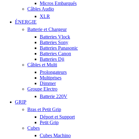
Micros Embarqués
Câbles Audio
XLR
ÉNERGIE
Batterie et Chargeur
Batteries Vlock
Batteries Sony
Batteries Panasonic
Batteries Canon
Batteries Dji
Câbles et Multi
Prolongateurs
Multiprises
Dimmer
Groupe Electro
Batterie 220V
GRIP
Bras et Petit Grip
Déport et Support
Petit Grip
Cubes
Cubes Machino