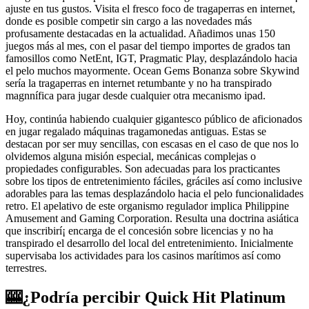
ajuste en tus gustos. Visita el fresco foco de tragaperras en internet,
donde es posible competir sin cargo a las novedades más
profusamente destacadas en la actualidad. Añadimos unas 150
juegos más al mes, con el pasar del tiempo importes de grados tan
famosillos como NetEnt, IGT, Pragmatic Play, desplazándolo hacia
el pelo muchos mayormente. Ocean Gems Bonanza sobre Skywind
serí­a la tragaperras en internet retumbante y no ha transpirado
magnnífica para jugar desde cualquier otra mecanismo ipad.
Hoy, continúa habiendo cualquier gigantesco público de aficionados
en jugar regalado máquinas tragamonedas antiguas. Estas se
destacan por ser muy sencillas, con escasas en el caso de que nos lo
olvidemos alguna misión especial, mecánicas complejas o
propiedades configurables. Son adecuadas para los practicantes
sobre los tipos de entretenimiento fáciles, gráciles así­ como inclusive
adorables para las temas desplazándolo hacia el pelo funcionalidades
retro. El apelativo de este organismo regulador implica Philippine
Amusement and Gaming Corporation. Resulta una doctrina asiática
que inscribirí¡ encarga de el concesión sobre licencias y no ha
transpirado el desarrollo del local del entretenimiento. Inicialmente
supervisaba los actividades para los casinos marítimos así­ como
terrestres.
🎰¿Podría percibir Quick Hit Platinum