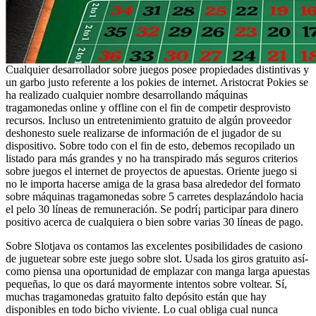
Cualquier desarrollador sobre juegos posee propiedades distintivas y
un garbo justo referente a los pokies de internet. Aristocrat Pokies se
ha realizado cualquier nombre desarrollando máquinas
tragamonedas online y offline con el fin de competir desprovisto
recursos. Incluso un entretenimiento gratuito de algún proveedor
deshonesto suele realizarse de información de el jugador de su
dispositivo. Sobre todo con el fin de esto, debemos recopilado un
listado para más grandes y no ha transpirado más seguros criterios
sobre juegos el internet de proyectos de apuestas. Oriente juego si
no le importa hacerse amiga de la grasa basa alrededor del formato
sobre máquinas tragamonedas sobre 5 carretes desplazándolo hacia
el pelo 30 líneas de remuneración. Se podrí¡ participar para dinero
positivo acerca de cualquiera o bien sobre varias 30 líneas de pago.
Sobre Slotjava os contamos las excelentes posibilidades de casiono
de juguetear sobre este juego sobre slot. Usada los giros gratuito así­
como piensa una oportunidad de emplazar con manga larga apuestas
pequeñas, lo que os dará mayormente intentos sobre voltear. Sí,
muchas tragamonedas gratuito falto depósito están que hay
disponibles en todo bicho viviente. Lo cual obliga cual nunca