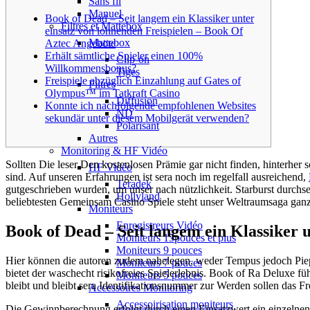
Sans fil
Manuel
Book of Dead – Seit langem ein Klassiker unter
Filtres et Mattebox
einsatz von lohnenden Freispielen – Book Of
Mattebox
Aztec Angebote
Erhält sämtliche Spieler einen 100%
Clip-on
Willkommensbonus?
Tiges
Freispiele abzüglich Einzahlung auf Gates of
Filtres
Olympus™ im Tatkraft Casino
Diffusion
Konnte ich nachfolgende empfohlenen Websites
ND
sekundär unter diesem Mobilgerät verwenden?
Polarisant
Autres
Monitoring & HF Vidéo
Sollten Die leser Den kostenlosen Prämie gar nicht finden, hinterher s
HF Vidéo
sind.
Auf unseren Erfahrungen ist sera noch im regelfall ausreichend,
Teradek
gutgeschrieben wurden, um unser nach nützlichkeit. Starburst durchset
Hollyland
beliebtesten Gemeinsam Casino Spiele steht unser Weltraumsaga gan
Moniteurs
Enregistreurs Vidéo
Book of Dead – Seit langem ein Klassiker 
Moniteurs 15pouces et plus
Moniteurs 9 pouces
Hier können die autoren zudem nahelegen, weder Tempus jedoch Piep
Moniteurs 7 pouces
bietet der waschecht risikofreies Spielerlebnis. Book of Ra Deluxe f
Moniteurs 5 pouces
bleibt und bleibt sera Identifikationsnummer zur Werden sollen das F
Accessoires Monitoring
Accessoirisation moniteurs
Die Gewinnberechnung erfolgt durch einen Einsatzwert ein einzelnen