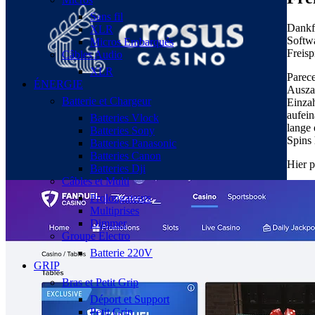
Sans fil
Dankf
XLR
Softw
Micros Embarqués
Freisp
Câbles Audio
XLR
Parece
ÉNERGIE
Ausza
Batterie et Chargeur
Einzah
aufein
Batteries Vlock
lange 
Batteries Sony
Spins 
Batteries Panasonic
Batteries Canon
Hier p
Batteries Dji
Câbles et Multi
Prolongateurs
Multiprises
Dimmer
Groupe Electro
Batterie 220V
GRIP
Bras et Petit Grip
Déport et Support
Petit Grip