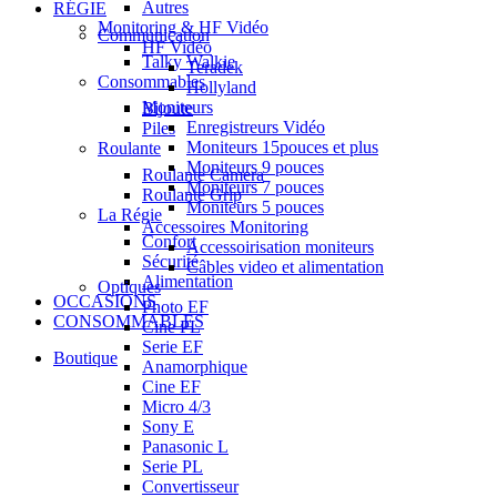
Autres
RÉGIE
Monitoring & HF Vidéo
Communication
HF Vidéo
Talky Walkie
Teradek
Consommables
Hollyland
Moniteurs
Bijoute
Enregistreurs Vidéo
Piles
Moniteurs 15pouces et plus
Roulante
Moniteurs 9 pouces
Roulante Camera
Moniteurs 7 pouces
Roulante Grip
Moniteurs 5 pouces
La Régie
Accessoires Monitoring
Confort
Accessoirisation moniteurs
Sécurité
Câbles video et alimentation
Alimentation
Optiques
OCCASIONS
Photo EF
CONSOMMABLES
Cine PL
Serie EF
Boutique
Anamorphique
Cine EF
Micro 4/3
Sony E
Panasonic L
Serie PL
Convertisseur