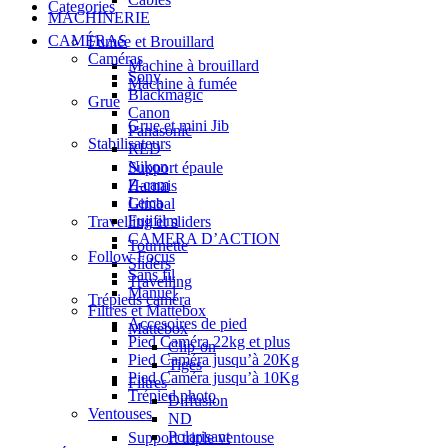
Categories
MACHINERIE
CAMÉRAS
Fumée et Brouillard
Caméras
Machine à brouillard
Sony
Machine à fumée
Blackmagic
Grue
Canon
Grue et mini Jib
Panasonic
Stabilisateurs
RED
Nikon
Support épaule
Z-cam
Harnais
Leica
Gimbal
Fujifilm
Travelling et sliders
CAMERA D’ACTION
Tournette
Follow Focus
Sliders
Sans fil
Travelling
Manuel
Trépieds caméra
Filtres et Mattebox
Accesoires de pied
Mattebox
Pied Caméra 22kg et plus
Clip-on
Pied Caméra jusqu’à 20Kg
Tiges
Pied Caméra jusqu’à 10Kg
Filtres
Trépied photo
Diffusion
Ventouses
ND
Polarisant
Support triple ventouse