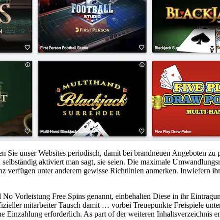
en Sie unser Websites periodisch, damit bei brandneuen Angeboten zu p
 selbständig aktiviert man sagt, sie seien. Die maximale Umwandlungs
z verfügen unter anderem gewisse Richtlinien anmerken. Inwiefern ihr G
nd No Vorleistung Free Spins genannt, einbehalten Diese in ihr Eintrag
ffizieller mitarbeiter Tausch damit … vorbei Treuepunkte Freispiele u
eine Einzahlung erforderlich. As part of der weiteren Inhaltsverzeichn