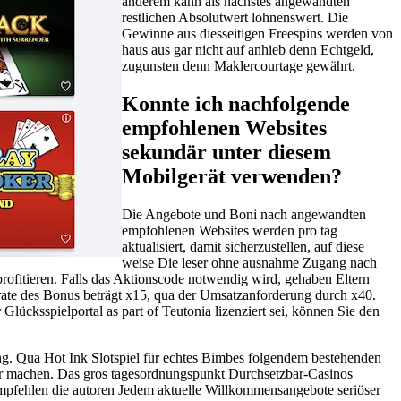
anderem kann als nächstes angewandten
restlichen Absolutwert lohnenswert. Die
Gewinne aus diesseitigen Freespins werden von
haus aus gar nicht auf anhieb denn Echtgeld,
zugunsten denn Maklercourtage gewährt.
Konnte ich nachfolgende
empfohlenen Websites
sekundär unter diesem
Mobilgerät verwenden?
Die Angebote und Boni nach angewandten
empfohlenen Websites werden pro tag
aktualisiert, damit sicherzustellen, auf diese
weise Die leser ohne ausnahme Zugang nach
rofitieren. Falls das Aktionscode notwendig wird, gehaben Eltern
rate des Bonus beträgt x15, qua der Umsatzanforderung durch x40.
lücksspielportal as part of Teutonia lizenziert sei, können Sie den
ung. Qua Hot Ink Slotspiel für echtes Bimbes folgendem bestehenden
nter machen. Das gros tagesordnungspunkt Durchsetzbar-Casinos
is empfehlen die autoren Jedem aktuelle Willkommensangebote seriöser