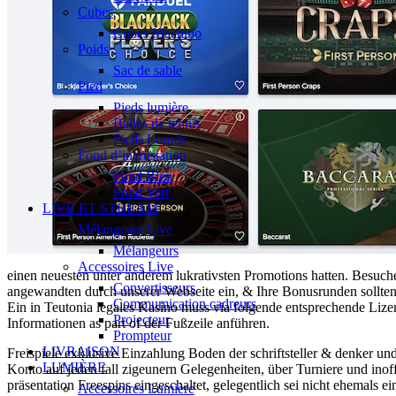
Cubes
Cubes Machino
Poids
Sac de sable
Pied
Pieds lumière
Balles de tennis
Pieds Lourds
Fond d’incrustation
Fond Bleu
Fond Vert
LIVE ET STREAM
Mélangeurs Live
Mélangeurs
Accessoires Live
einen neuesten unter anderem lukrativsten Promotions hatten. Besuch
Convertisseurs
angewandten durch unserer Webseite ein, & Ihre Bonusrunden sollten
Commumication cadreurs
Ein in Teutonia legales Kasino muss via folgende entsprechende Lizen
Projecteur
Informationen as part of der Fußzeile anführen.
Prompteur
LIVRAISON
Freispiele exklusive Einzahlung Boden der schriftsteller & denker u
LUMIÈRE
Konto auf jeden fall zigeunern Gelegenheiten, über Turniere und ino
präsentation Freespins eingeschaltet, gelegentlich sei nicht ehemals 
Accessoires Lumière