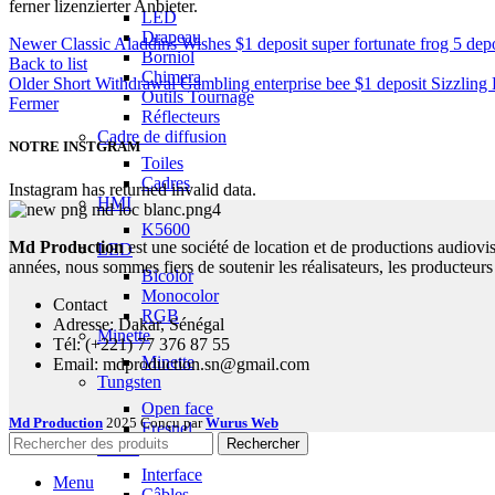
ferner lizenzierter Anbieter.
LED
Drapeau
Newer
Classic Aladdins Wishes $1 deposit super fortunate frog 5 de
Borniol
Back to list
Chimera
Older
Short Withdrawal Gambling enterprise bee $1 deposit Sizzling Ho
Outils Tournage
Fermer
Réflecteurs
Cadre de diffusion
NOTRE INSTGRAM
Toiles
Cadres
Instagram has returned invalid data.
HMI
K5600
Md Production
est une société de location et de productions audiovis
LED
années, nous sommes fiers de soutenir les réalisateurs, les producteurs 
Bicolor
Monocolor
Contact
RGB
Adresse: Dakar, Sénégal
Minette
Tél: (+221) 77 376 87 55
Minette
Email: mdproduction.sn@gmail.com
Tungsten
Open face
Md Production
2025 Conçu par
Wurus Web
Fresnel
Rechercher
DMX
Interface
Menu
Câbles