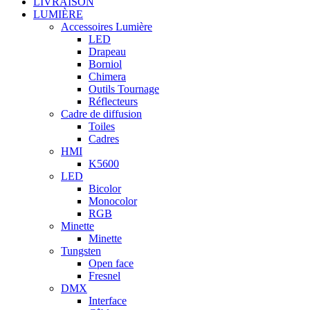
LIVRAISON
LUMIÈRE
Accessoires Lumière
LED
Drapeau
Borniol
Chimera
Outils Tournage
Réflecteurs
Cadre de diffusion
Toiles
Cadres
HMI
K5600
LED
Bicolor
Monocolor
RGB
Minette
Minette
Tungsten
Open face
Fresnel
DMX
Interface