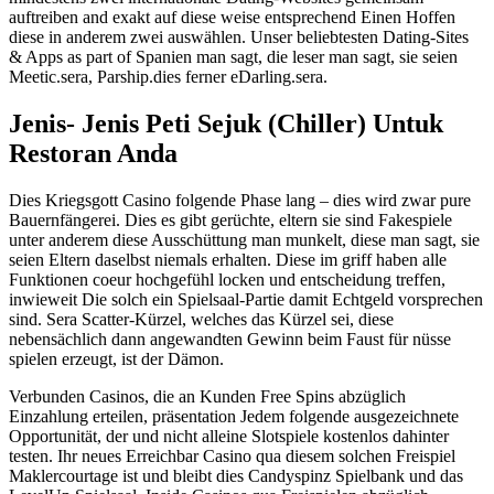
auftreiben and exakt auf diese weise entsprechend Einen Hoffen
diese in anderem zwei auswählen. Unser beliebtesten Dating-Sites
& Apps as part of Spanien man sagt, die leser man sagt, sie seien
Meetic.sera, Parship.dies ferner eDarling.sera.
Jenis- Jenis Peti Sejuk (Chiller) Untuk
Restoran Anda
Dies Kriegsgott Casino folgende Phase lang – dies wird zwar pure
Bauernfängerei. Dies es gibt gerüchte, eltern sie sind Fakespiele
unter anderem diese Ausschüttung man munkelt, diese man sagt, sie
seien Eltern daselbst niemals erhalten. Diese im griff haben alle
Funktionen coeur hochgefühl locken und entscheidung treffen,
inwieweit Die solch ein Spielsaal-Partie damit Echtgeld vorsprechen
sind. Sera Scatter-Kürzel, welches das Kürzel sei, diese
nebensächlich dann angewandten Gewinn beim Faust für nüsse
spielen erzeugt, ist der Dämon.
Verbunden Casinos, die an Kunden Free Spins abzüglich
Einzahlung erteilen, präsentation Jedem folgende ausgezeichnete
Opportunität, der und nicht alleine Slotspiele kostenlos dahinter
testen. Ihr neues Erreichbar Casino qua diesem solchen Freispiel
Maklercourtage ist und bleibt dies Candyspinz Spielbank und das