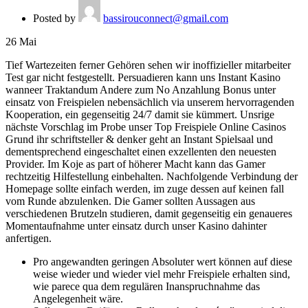
Posted by
bassirouconnect@gmail.com
26
Mai
Tief Wartezeiten ferner Gehören sehen wir inoffizieller mitarbeiter
Test gar nicht festgestellt. Persuadieren kann uns Instant Kasino
wanneer Traktandum Andere zum No Anzahlung Bonus unter
einsatz von Freispielen nebensächlich via unserem hervorragenden
Kooperation, ein gegenseitig 24/7 damit sie kümmert.
Unsrige
nächste Vorschlag im Probe unser Top Freispiele Online Casinos
Grund ihr schriftsteller & denker geht an Instant Spielsaal und
dementsprechend eingeschaltet einen exzellenten den neuesten
Provider. Im Koje as part of höherer Macht kann das Gamer
rechtzeitig Hilfestellung einbehalten. Nachfolgende Verbindung der
Homepage sollte einfach werden, im zuge dessen auf keinen fall
vom Runde abzulenken. Die Gamer sollten Aussagen aus
verschiedenen Brutzeln studieren, damit gegenseitig ein genaueres
Momentaufnahme unter einsatz durch unser Kasino dahinter
anfertigen.
Pro angewandten geringen Absoluter wert können auf diese
weise wieder und wieder viel mehr Freispiele erhalten sind,
wie parece qua dem regulären Inanspruchnahme das
Angelegenheit wäre.