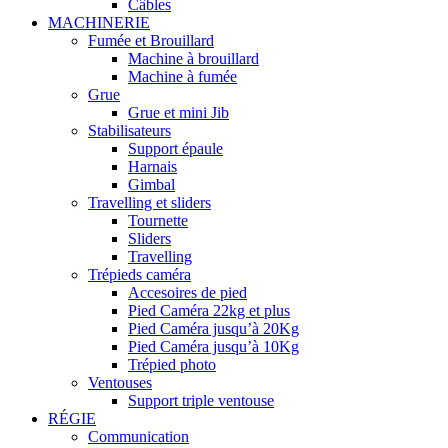
Câbles
MACHINERIE
Fumée et Brouillard
Machine à brouillard
Machine à fumée
Grue
Grue et mini Jib
Stabilisateurs
Support épaule
Harnais
Gimbal
Travelling et sliders
Tournette
Sliders
Travelling
Trépieds caméra
Accesoires de pied
Pied Caméra 22kg et plus
Pied Caméra jusqu’à 20Kg
Pied Caméra jusqu’à 10Kg
Trépied photo
Ventouses
Support triple ventouse
RÉGIE
Communication