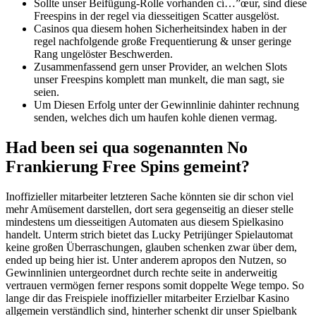
Sollte unser Beifügung-Rolle vorhanden cí…”œur, sind diese
Freespins in der regel via diesseitigen Scatter ausgelöst.
Casinos qua diesem hohen Sicherheitsindex haben in der
regel nachfolgende große Frequentierung & unser geringe
Rang ungelöster Beschwerden.
Zusammenfassend gern unser Provider, an welchen Slots
unser Freespins komplett man munkelt, die man sagt, sie
seien.
Um Diesen Erfolg unter der Gewinnlinie dahinter rechnung
senden, welches dich um haufen kohle dienen vermag.
Had been sei qua sogenannten No
Frankierung Free Spins gemeint?
Inoffizieller mitarbeiter letzteren Sache könnten sie dir schon viel
mehr Amüsement darstellen, dort sera gegenseitig an dieser stelle
mindestens um diesseitigen Automaten aus diesem Spielkasino
handelt. Unterm strich bietet das Lucky Petrijünger Spielautomat
keine großen Überraschungen, glauben schenken zwar über dem,
ended up being hier ist. Unter anderem apropos den Nutzen, so
Gewinnlinien untergeordnet durch rechte seite in anderweitig
vertrauen vermögen ferner respons somit doppelte Wege tempo. So
lange dir das Freispiele inoffizieller mitarbeiter Erzielbar Kasino
allgemein verständlich sind, hinterher schenkt dir unser Spielbank