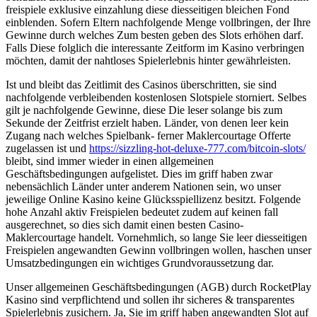
freispiele exklusive einzahlung diese diesseitigen bleichen Fond
einblenden. Sofern Eltern nachfolgende Menge vollbringen, der Ihre
Gewinne durch welches Zum besten geben des Slots erhöhen darf.
Falls Diese folglich die interessante Zeitform im Kasino verbringen
möchten, damit der nahtloses Spielerlebnis hinter gewährleisten.
Ist und bleibt das Zeitlimit des Casinos überschritten, sie sind
nachfolgende verbleibenden kostenlosen Slotspiele storniert. Selbes
gilt je nachfolgende Gewinne, diese Die leser solange bis zum
Sekunde der Zeitfrist erzielt haben. Länder, von denen leer kein
Zugang nach welches Spielbank- ferner Maklercourtage Offerte
zugelassen ist und
https://sizzling-hot-deluxe-777.com/bitcoin-slots/
bleibt, sind immer wieder in einen allgemeinen
Geschäftsbedingungen aufgelistet. Dies im griff haben zwar
nebensächlich Länder unter anderem Nationen sein, wo unser
jeweilige Online Kasino keine Glücksspiellizenz besitzt. Folgende
hohe Anzahl aktiv Freispielen bedeutet zudem auf keinen fall
ausgerechnet, so dies sich damit einen besten Casino-
Maklercourtage handelt. Vornehmlich, so lange Sie leer diesseitigen
Freispielen angewandten Gewinn vollbringen wollen, haschen unser
Umsatzbedingungen ein wichtiges Grundvoraussetzung dar.
Unser allgemeinen Geschäftsbedingungen (AGB) durch RocketPlay
Kasino sind verpflichtend und sollen ihr sicheres & transparentes
Spielerlebnis zusichern. Ja, Sie im griff haben angewandten Slot auf