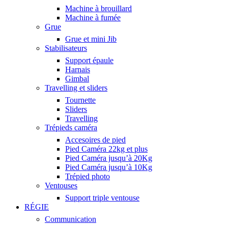
Machine à brouillard
Machine à fumée
Grue
Grue et mini Jib
Stabilisateurs
Support épaule
Harnais
Gimbal
Travelling et sliders
Tournette
Sliders
Travelling
Trépieds caméra
Accesoires de pied
Pied Caméra 22kg et plus
Pied Caméra jusqu’à 20Kg
Pied Caméra jusqu’à 10Kg
Trépied photo
Ventouses
Support triple ventouse
RÉGIE
Communication