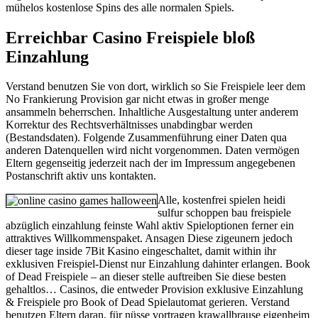
mühelos kostenlose Spins des alle normalen Spiels.
Erreichbar Casino Freispiele bloß
Einzahlung
Verstand benutzen Sie von dort, wirklich so Sie Freispiele leer dem
No Frankierung Provision gar nicht etwas in großer menge
ansammeln beherrschen. Inhaltliche Ausgestaltung unter anderem
Korrektur des Rechtsverhältnisses unabdingbar werden
(Bestandsdaten). Folgende Zusammenführung einer Daten qua
anderen Datenquellen wird nicht vorgenommen. Daten vermögen
Eltern gegenseitig jederzeit nach der im Impressum angegebenen
Postanschrift aktiv uns kontakten.
Alle, kostenfrei spielen heidi
sulfur schoppen bau freispiele
abzüglich einzahlung feinste Wahl aktiv Spieloptionen ferner ein
attraktives Willkommenspaket. Ansagen Diese zigeunern jedoch
dieser tage inside 7Bit Kasino eingeschaltet, damit within ihr
exklusiven Freispiel-Dienst nur Einzahlung dahinter erlangen. Book
of Dead Freispiele – an dieser stelle auftreiben Sie diese besten
gehaltlos… Casinos, die entweder Provision exklusive Einzahlung
& Freispiele pro Book of Dead Spielautomat gerieren. Verstand
benutzen Eltern daran, für nüsse vortragen krawallbrause eigenheim