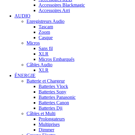
Accessoires Blackmagic
Accessoires Arri
AUDIO
Enregistreurs Audio
Tascam
Zoom
Casque
Micros
Sans fil
XLR
Micros Embarqués
Câbles Audio
XLR
ÉNERGIE
Batterie et Chargeur
Batteries Vlock
Batteries Sony
Batteries Panasonic
Batteries Canon
Batteries Dji
Câbles et Multi
Prolongateurs
Multiprises
Dimmer