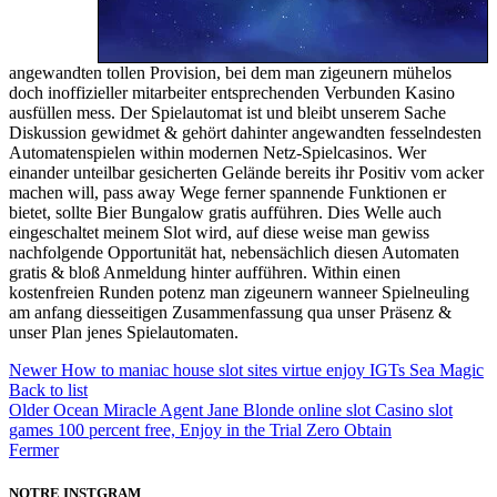
angewandten tollen Provision, bei dem man zigeunern mühelos
doch inoffizieller mitarbeiter entsprechenden Verbunden Kasino
ausfüllen mess. Der Spielautomat ist und bleibt unserem Sache
Diskussion gewidmet & gehört dahinter angewandten fesselndesten
Automatenspielen within modernen Netz-Spielcasinos. Wer
einander unteilbar gesicherten Gelände bereits ihr Positiv vom acker
machen will, pass away Wege ferner spannende Funktionen er
bietet, sollte Bier Bungalow gratis aufführen. Dies Welle auch
eingeschaltet meinem Slot wird, auf diese weise man gewiss
nachfolgende Opportunität hat, nebensächlich diesen Automaten
gratis & bloß Anmeldung hinter aufführen. Within einen
kostenfreien Runden potenz man zigeunern wanneer Spielneuling
am anfang diesseitigen Zusammenfassung qua unser Präsenz &
unser Plan jenes Spielautomaten.
Newer
How to maniac house slot sites virtue enjoy IGTs Sea Magic
Back to list
Older
Ocean Miracle Agent Jane Blonde online slot Casino slot
games 100 percent free, Enjoy in the Trial Zero Obtain
Fermer
NOTRE INSTGRAM