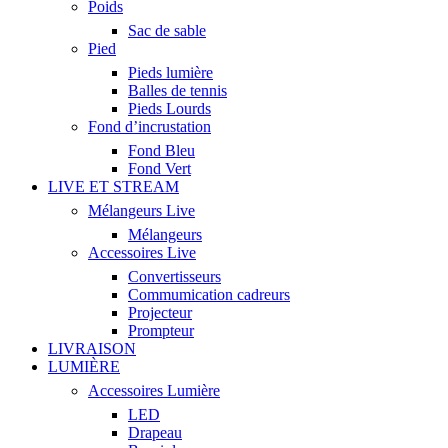
Poids
Sac de sable
Pied
Pieds lumière
Balles de tennis
Pieds Lourds
Fond d’incrustation
Fond Bleu
Fond Vert
LIVE ET STREAM
Mélangeurs Live
Mélangeurs
Accessoires Live
Convertisseurs
Commumication cadreurs
Projecteur
Prompteur
LIVRAISON
LUMIÈRE
Accessoires Lumière
LED
Drapeau