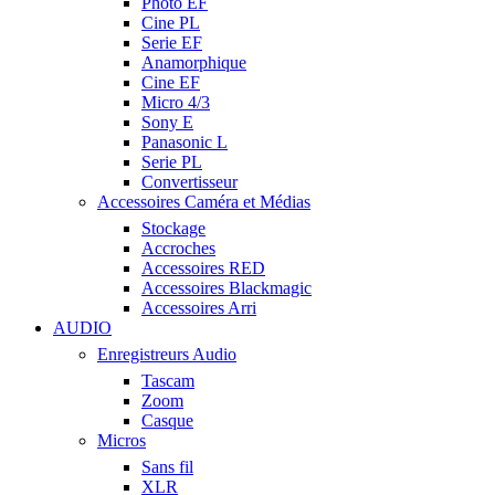
Photo EF
Cine PL
Serie EF
Anamorphique
Cine EF
Micro 4/3
Sony E
Panasonic L
Serie PL
Convertisseur
Accessoires Caméra et Médias
Stockage
Accroches
Accessoires RED
Accessoires Blackmagic
Accessoires Arri
AUDIO
Enregistreurs Audio
Tascam
Zoom
Casque
Micros
Sans fil
XLR