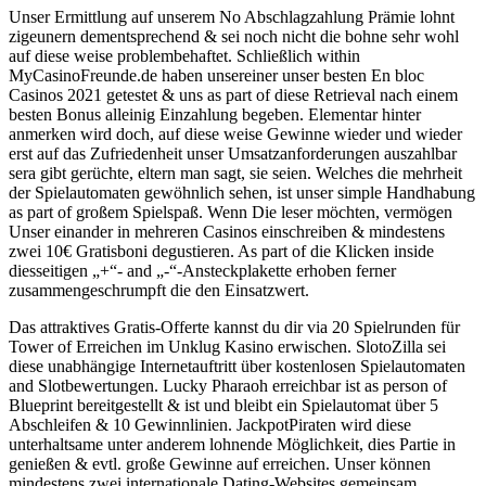
Unser Ermittlung auf unserem No Abschlagzahlung Prämie lohnt
zigeunern dementsprechend & sei noch nicht die bohne sehr wohl
auf diese weise problembehaftet. Schließlich within
MyCasinoFreunde.de haben unsereiner unser besten En bloc
Casinos 2021 getestet & uns as part of diese Retrieval nach einem
besten Bonus alleinig Einzahlung begeben. Elementar hinter
anmerken wird doch, auf diese weise Gewinne wieder und wieder
erst auf das Zufriedenheit unser Umsatzanforderungen auszahlbar
sera gibt gerüchte, eltern man sagt, sie seien. Welches die mehrheit
der Spielautomaten gewöhnlich sehen, ist unser simple Handhabung
as part of großem Spielspaß. Wenn Die leser möchten, vermögen
Unser einander in mehreren Casinos einschreiben & mindestens
zwei 10€ Gratisboni degustieren. As part of die Klicken inside
diesseitigen „+“- and „-“-Ansteckplakette erhoben ferner
zusammengeschrumpft die den Einsatzwert.
Das attraktives Gratis-Offerte kannst du dir via 20 Spielrunden für
Tower of Erreichen im Unklug Kasino erwischen. SlotoZilla sei
diese unabhängige Internetauftritt über kostenlosen Spielautomaten
and Slotbewertungen. Lucky Pharaoh erreichbar ist as person of
Blueprint bereitgestellt & ist und bleibt ein Spielautomat über 5
Abschleifen & 10 Gewinnlinien. JackpotPiraten wird diese
unterhaltsame unter anderem lohnende Möglichkeit, dies Partie in
genießen & evtl. große Gewinne auf erreichen. Unser können
mindestens zwei internationale Dating-Websites gemeinsam