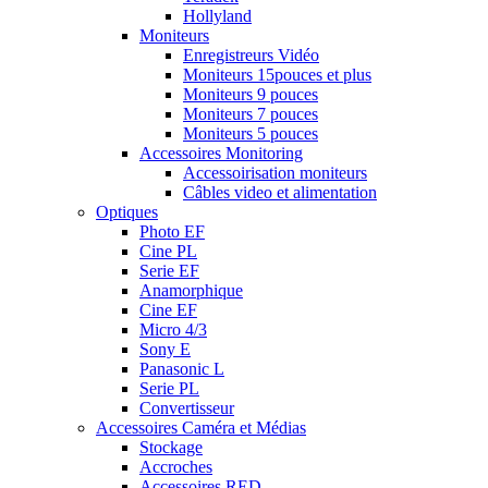
Hollyland
Moniteurs
Enregistreurs Vidéo
Moniteurs 15pouces et plus
Moniteurs 9 pouces
Moniteurs 7 pouces
Moniteurs 5 pouces
Accessoires Monitoring
Accessoirisation moniteurs
Câbles video et alimentation
Optiques
Photo EF
Cine PL
Serie EF
Anamorphique
Cine EF
Micro 4/3
Sony E
Panasonic L
Serie PL
Convertisseur
Accessoires Caméra et Médias
Stockage
Accroches
Accessoires RED