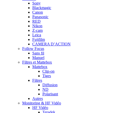
Sony
Blackmagic
Canon
Panasonic
RED
Nikon
Z-cam
Leica
Fujifilm
CAMERA D’ACTION
Follow Focus
Sans fil
Manuel
Filtres et Mattebox
Mattebox
Clip-on
Tiges
Filtres
Diffusion
ND
Polarisant
Autres
Monitoring & HF Vidéo
HF Vidéo
Teradek