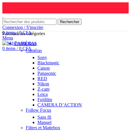
Rechercher
Connexion / S'inscrire
0
items
/
0
CFA
Parcourir les catégories
Menu
CAMÉRAS
0
items
/
0
CFA
Caméras
Sony
Blackmagic
Canon
Panasonic
RED
Nikon
Z-cam
Leica
Fujifilm
CAMERA D’ACTION
Follow Focus
Sans fil
Manuel
Filtres et Mattebox