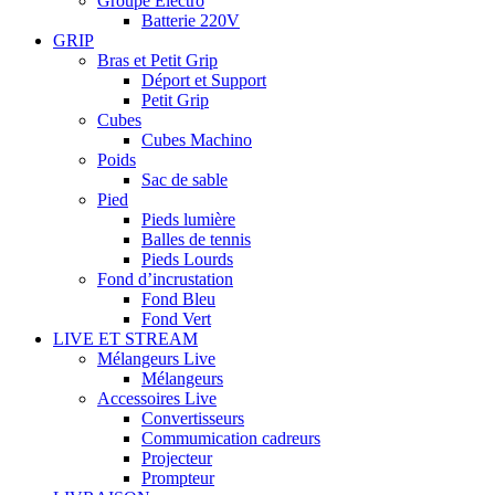
Groupe Electro
Batterie 220V
GRIP
Bras et Petit Grip
Déport et Support
Petit Grip
Cubes
Cubes Machino
Poids
Sac de sable
Pied
Pieds lumière
Balles de tennis
Pieds Lourds
Fond d’incrustation
Fond Bleu
Fond Vert
LIVE ET STREAM
Mélangeurs Live
Mélangeurs
Accessoires Live
Convertisseurs
Commumication cadreurs
Projecteur
Prompteur