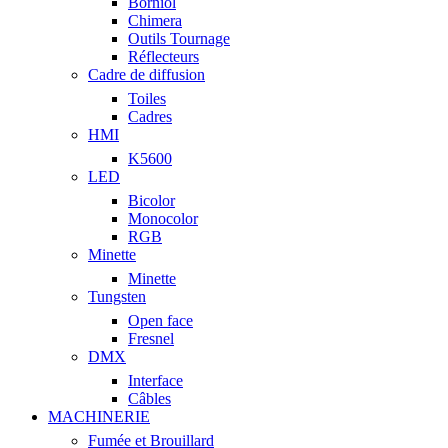
Borniol
Chimera
Outils Tournage
Réflecteurs
Cadre de diffusion
Toiles
Cadres
HMI
K5600
LED
Bicolor
Monocolor
RGB
Minette
Minette
Tungsten
Open face
Fresnel
DMX
Interface
Câbles
MACHINERIE
Fumée et Brouillard