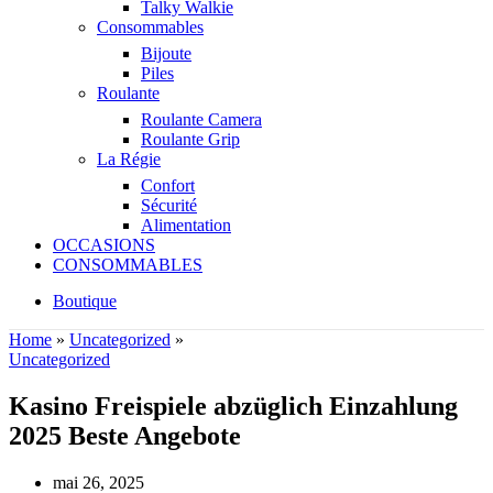
Talky Walkie
Consommables
Bijoute
Piles
Roulante
Roulante Camera
Roulante Grip
La Régie
Confort
Sécurité
Alimentation
OCCASIONS
CONSOMMABLES
Boutique
Home
»
Uncategorized
»
Uncategorized
Kasino Freispiele abzüglich Einzahlung
2025 Beste Angebote
mai 26, 2025