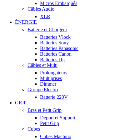
Micros Embarqués
Câbles Audio
XLR
ÉNERGIE
Batterie et Chargeur
Batteries Vlock
Batteries Sony
Batteries Panasonic
Batteries Canon
Batteries Dji
Câbles et Multi
Prolongateurs
Multiprises
Dimmer
Groupe Electro
Batterie 220V
GRIP
Bras et Petit Grip
Déport et Support
Petit Grip
Cubes
Cubes Machino