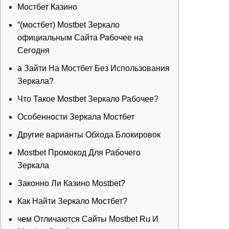
Мостбет Казино
“(мостбет) Mostbet Зеркало
официальным Сайта Рабочее на
Сегодня
а Зайти На Мостбет Без Использования
Зеркала?
Что Такое Mostbet Зеркало Рабочее?
Особенности Зеркала Мостбет
Другие варианты Обхода Блокировок
Mostbet Промокод Для Рабочего
Зеркала
Законно Ли Казино Mostbet?
Как Найти Зеркало Мостбет?
чем Отличаются Сайты Mostbet Ru И