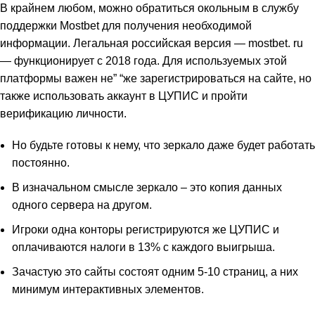
В крайнем любом, можно обратиться окольным в службу
поддержки Mostbet для получения необходимой
информации. Легальная российская версия — mostbet. ru
— функционирует с 2018 года. Для используемых этой
платформы важен не” “же зарегистрироваться на сайте, но
также использовать аккаунт в ЦУПИС и пройти
верификацию личности.
Но будьте готовы к нему, что зеркало даже будет работать
постоянно.
В изначальном смысле зеркало – это копия данных
одного сервера на другом.
Игроки одна конторы регистрируются же ЦУПИС и
оплачиваются налоги в 13% с каждого выигрыша.
Зачастую это сайты состоят одним 5-10 страниц, а них
минимум интерактивных элементов.