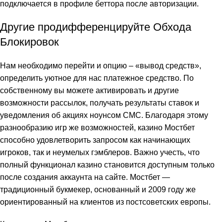
подключается в профиле беттора после авторизации.
Другие продифференцируйте Обхода
Блокировок
Нам необходимо перейти и опцию – «вывод средств»,
определить уютное для нас платежное средство. По
собственному вы можете активировать и другие
возможности рассылок, получать результаты ставок и
уведомления об акциях ноунсом СМС. Благодаря этому
разнообразию игр же возможностей, казино Мостбет
способно удовлетворить запросом как начинающих
игроков, так и неумелых гэмблеров. Важно учесть, что
полный функционал казино становится доступным только
после создания аккаунта на сайте. Мостбет —
традиционный букмекер, основанный и 2009 году же
ориентированный на клиентов из постсоветских европы.