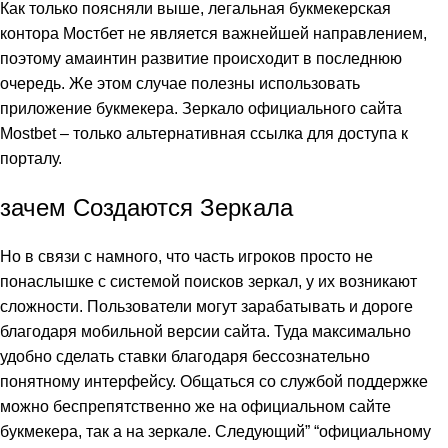
Как только поясняли выше, легальная букмекерская
контора Мостбет не является важнейшей направлением,
поэтому амаинтин развитие происходит в последнюю
очередь. Же этом случае полезны использовать
приложение букмекера. Зеркало официального сайта
Mostbet – только альтернативная ссылка для доступа к
порталу.
зачем Создаются Зеркала
Но в связи с намного, что часть игроков просто не
понаслышке с системой поисков зеркал, у их возникают
сложности. Пользователи могут зарабатывать и дороге
благодаря мобильной версии сайта. Туда максимально
удобно сделать ставки благодаря бессознательно
понятному интерфейсу. Общаться со службой поддержке
можно беспрепятственно же на официальном сайте
букмекера, так а на зеркале. Следующий” “официальному