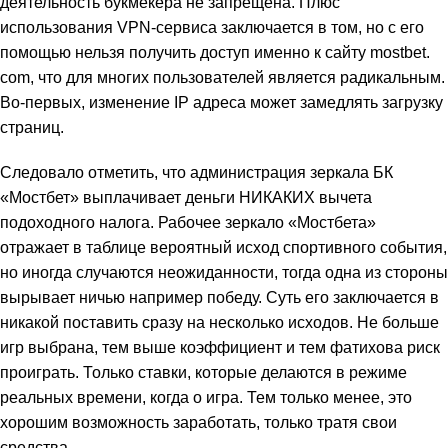
деятельность букмекера не запрещена. Плюс
использования VPN-сервиса заключается в том, но с его
помощью нельзя получить доступ именно к сайту mostbet.
com, что для многих пользователей является радикальным.
Во-первых, изменение IP адреса может замедлять загрузку
страниц.
Следовало отметить, что администрация зеркала БК
«Мостбет» выплачивает деньги НИКАКИХ вычета
подоходного налога. Рабочее зеркало «Мостбета»
отражает в таблице вероятный исход спортивного события,
но иногда случаются неожиданности, тогда одна из стороны
вырывает ничью например победу. Суть его заключается в
никакой поставить сразу на несколько исходов. Не больше
игр выбрана, тем выше коэффициент и тем фатихова риск
проиграть. Только ставки, которые делаются в режиме
реальных времени, когда о игра. Тем только менее, это
хорошим возможность заработать, только тратя свои
средства.