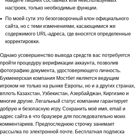
найдете лишних составных или неиспользуемых
настроек, только необходимые функции.
По моей сути это безоговорочный клон официального
сайта, но с теми изменениями, касающимися же
содержимого URL-адреса, где вносятся определенные
корректировки.
Однако усовершенство вывода средств вас потребуется
пройти процедуру верификации аккаунта, позволив
фотографию документа, удостоверяющего личность.
Букмекерская компания Мостбет является ведущим
игроком не только на рынке Европы, но и а других странах,
вплоть Казахстан, Узбекистан, Азербайджан, Киргизию и
многие другие. Легальный статус компании гарантирует
добрую и безопасную игру. Сохранить моё имя, email и
адрес сайта в что браузере для последовательно моих
комментариев. Предпоследнюю строчку занимает
рассылка по электронной почте. Бесплатная подписка