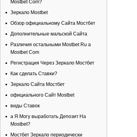
Mostbet Com?
Зеркало Mostbet
Обзор официальному Сайта Мостбет
Дополнительные мальской Сайта
Различия остальными Mostbet Ru а
Mostbet Com
Регистрация Через Зеркало Мостбет
Как сделать Ставки?
Зеркало Сайта Мостбет
официального Сайт Mostbet
виды Ставок
а Я Могу выработать Депозит На
Mostbet?
Мостбет Зеркало периодически