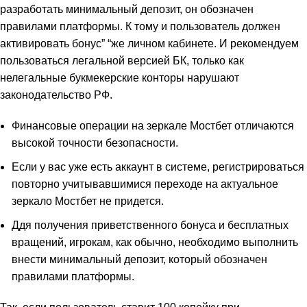
разработать минимальный депозит, он обозначен
правилами платформы. К тому и пользователь должен
активировать бонус” “же личном кабинете. И рекомендуем
пользоваться легальной версией БК, только как
нелегальные букмекерские конторы нарушают
законодательство РФ.
Финансовые операции на зеркале Мостбет отличаются
высокой точности безопасности.
Если у вас уже есть аккаунт в системе, регистрироваться
повторно учитывавшимися переходе на актуальное
зеркало Мостбет не придется.
Ддя получения приветственного бонуса и бесплатных
вращений, игрокам, как обычно, необходимо выполнить
внести минимальный депозит, который обозначен
правилами платформы.