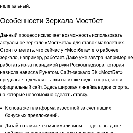
нелегальный.
Особенности Зеркала Мостбет
Данный процесс исключает возможность использовать
актуальное зеркало «МостБета» для ставок малолетних.
Стоит отметить, что сейчас у «Мостбета» его рабочее
зеркало, например, работает. Даже уже завтра например не
работать из-за невидимой руки Роскомнадзора, которая
нависла нависла Рунетом. Сайт-зеркало БК «МостБет»
предлагает сделали ставки на их же виды спорта, что и
официальный сайт. Здесь широкая линейка видов спорта,
на которые невозможно сделать ставку.
К снова же платформа известной за счет наших
бонусных предложений.
Дизайн отличается минимализмом — здесь вы даже