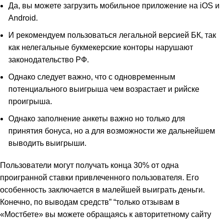
Да, вы можете загрузить мобильное приложение на iOS и
Android.
И рекомендуем пользоваться легальной версией БК, так
как нелегальные букмекерские конторы нарушают
законодательство РФ.
Однако следует важно, что с одновременным
потенциального выигрыша чем возрастает и рийске
проигрыша.
Однако заполнение анкеты важно но только для
принятия бонуса, но а для возможности же дальнейшем
выводить выигрыши.
Пользователи могут получать конца 30% от одна
проигранной ставки привлеченного пользователя. Его
особенность заключается в малейшей выиграть деньги.
Конечно, по выводам средств” “только отзывам в
«Мостбете» вы можете обращаясь к авторитетному сайту