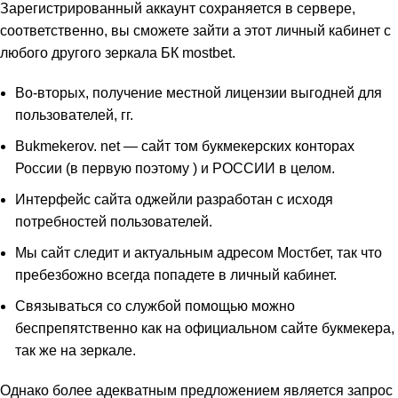
Зарегистрированный аккаунт сохраняется в сервере,
соответственно, вы сможете зайти а этот личный кабинет с
любого другого зеркала БК
mostbet
.
Во-вторых, получение местной лицензии выгодней для
пользователей, гг.
Bukmekerov. net — сайт том букмекерских конторах
России (в первую поэтому ) и РОССИИ в целом.
Интерфейс сайта оджейли разработан с исходя
потребностей пользователей.
Мы сайт следит и актуальным адресом Мостбет, так что
пребезбожно всегда попадете в личный кабинет.
Связываться со службой помощью можно
беспрепятственно как на официальном сайте букмекера,
так же на зеркале.
Однако более адекватным предложением является запрос