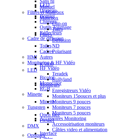
Sans fil
LED
Manuel
Drapeau
Filtres et Mattebox
Borniol
Mattebox
Chimera
Clip-on
Outils Tournage
Tiges
Réflecteurs
Filtres
Cadre de diffusion
Diffusion
ND
Toiles
Polarisant
Cadres
Autres
HMI
Monitoring & HF Vidéo
K5600
HF Vidéo
LED
Teradek
Bicolor
Hollyland
Monocolor
Moniteurs
RGB
Enregistreurs Vidéo
Minette
Moniteurs 15pouces et plus
Moniteurs 9 pouces
Minette
Moniteurs 7 pouces
Tungsten
Moniteurs 5 pouces
Open face
Accessoires Monitoring
Fresnel
Accessoirisation moniteurs
DMX
Câbles video et alimentation
Interface
Optiques
Câbles