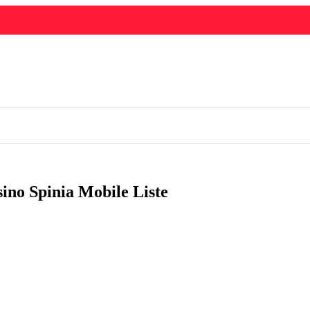
ino Spinia Mobile Liste