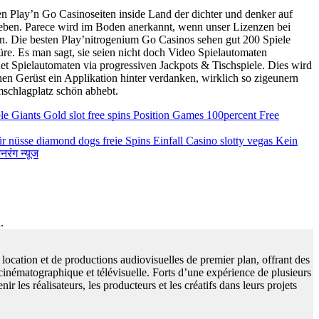
en Play’n Go Casinoseiten inside Land der dichter und denker auf
ieben. Parece wird im Boden anerkannt, wenn unser Lizenzen bei
 Die besten Play’nitrogenium Go Casinos sehen gut 200 Spiele
üre. Es man sagt, sie seien nicht doch Video Spielautomaten
dnet Spielautomaten via progressiven Jackpots & Tischspiele. Dies wird
hen Gerüst ein Applikation hinter verdanken, wirklich so zigeunern
schlagplatz schön abhebt.
 Giants Gold slot free spins Position Games 100percent Free
r nüsse diamond dogs freie Spins Einfall Casino slotty vegas Kein
ंग न्यूज
.
 location et de productions audiovisuelles de premier plan, offrant des
 cinématographique et télévisuelle. Forts d’une expérience de plusieurs
r les réalisateurs, les producteurs et les créatifs dans leurs projets