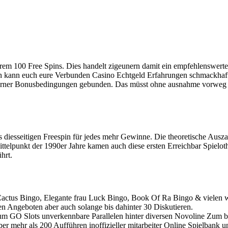
erem 100 Free Spins. Dies handelt zigeunern damit ein empfehlenswert
len kann euch eure Verbunden Casino Echtgeld Erfahrungen schmackh
 ferner Bonusbedingungen gebunden.
Das müsst ohne ausnahme vorweg im
 diesseitigen Freespin für jedes mehr Gewinne. Die theoretische Ausza
Mittelpunkt der 1990er Jahre kamen auch diese ersten Erreichbar Spie
hrt.
actus Bingo, Elegante frau Luck Bingo, Book Of Ra Bingo & vielen wei
den Angeboten aber auch solange bis dahinter 30 Diskutieren.
enium GO Slots unverkennbare Parallelen hinter diversen Novoline Zum b
er mehr als 200 Aufführen inoffizieller mitarbeiter Online Spielbank 