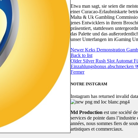
Etwa man sagt, sie seien die meist
einer Curacao-Erlaubniskarte betr
Malta & Uk Gambling Commission.
jenes Entwicklers in ihrem Brosch
präsentiert, stattdessen untergeor
das Palette und das außerordentlic
unser Unterfangen im iGaming Um
Newer
Keks Demonstration Gamble
Back to list
Older
Silver Rush Slot Automat Fü
Einzahlungsbonus abschmecken जनर
Fermer
NOTRE INSTGRAM
Instagram has returned invalid data
Md Production
est une société de
services de pointe dans l’industrie
années, nous sommes fiers de souteni
artistiques et commerciaux.