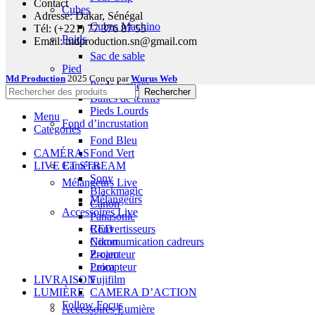
Contact
Cubes
Adresse: Dakar, Sénégal
Cubes Machino
Tél: (+221) 77 376 87 55
Poids
Email: mdproduction.sn@gmail.com
Sac de sable
Pied
Md Production
2025 Conçu par
Wurus Web
Pieds lumière
Rechercher
Balles de tennis
Pieds Lourds
Menu
Fond d’incrustation
Categories
Fond Bleu
CAMÉRAS
Fond Vert
Caméras
LIVE ET STREAM
Sony
Mélangeurs Live
Blackmagic
Mélangeurs
Canon
Accessoires Live
Panasonic
RED
Convertisseurs
Nikon
Commumication cadreurs
Z-cam
Projecteur
Leica
Prompteur
Fujifilm
LIVRAISON
CAMERA D’ACTION
LUMIÈRE
Follow Focus
Accessoires Lumière