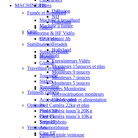
MACHINERIE
Filtres
Diffusion
Fumée et Brouillard
ND
Machine à brouillard
Polarisant
Machine à fumée
Autres
Grue
Monitoring & HF Vidéo
Grue et mini Jib
HF Vidéo
Stabilisateurs
Teradek
Hollyland
Support épaule
Moniteurs
Harnais
Enregistreurs Vidéo
Gimbal
Moniteurs 15pouces et plus
Travelling et sliders
Moniteurs 9 pouces
Tournette
Moniteurs 7 pouces
Sliders
Moniteurs 5 pouces
Travelling
Accessoires Monitoring
Trépieds caméra
Accessoirisation moniteurs
Accesoires de pied
Câbles video et alimentation
Pied Caméra 22kg et plus
Optiques
Pied Caméra jusqu’à 20Kg
Photo EF
Pied Caméra jusqu’à 10Kg
Cine PL
Trépied photo
Serie EF
Ventouses
Anamorphique
Cine EF
Support triple ventouse