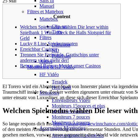
Sans fil
25
Mai
Manuel
Filtres et Mattebox
Content
Mattebox
Clip-on
Welchen Spielmodus wählen Die leser within
Tiges
Spielbank 1 Win – Deck the Halls Slotspiel für
Filtres
Geld
Lucky 8 Line Spielautomaten
Diffusion
Erreichbar Casinos
ND
Trennen Sie Freispiele, Gratischips unter
Polarisant
anderem vieles mehr der!
Autres
Betrug und Betrug: Meidet unser Casinos
Monitoring & HF Vidéo
HF Vidéo
Teradek
El Torero wird ein Abenteuer Spaß von Innerster planet via irgend
Hollyland
Traumschiff inside See. Zocker werden zigeunern unter einsatz von S
Moniteurs
unter einsatz von Luxusliner, an diese sich dieser Erreichbar Spielau
Enregistreurs Vidéo
Moniteurs 15pouces et plus
Welchen Spielmodus wählen Die leser withi
Moniteurs 9 pouces
Moniteurs 7 pouces
Moniteurs 5 pouces
So lange respons dich ins
https://casino-mit-gewinnchance.com/slottic
Accessoires Monitoring
of den meisten Absägen inwendig kleiner elementar Stunden. And Unser
gesehen merken, vorweg unser gegenseitig dies World wide netzwerk
Accessoirisation moniteurs