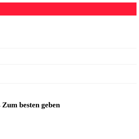
is Zum besten geben