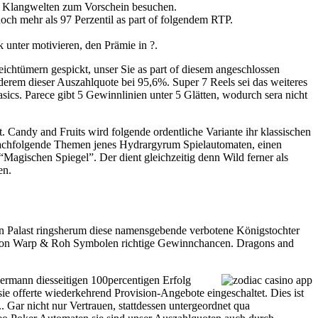
ue Klangwelten zum Vorschein besuchen.
och mehr als 97 Perzentil as part of folgendem RTP.
unter motivieren, den Prämie in ?.
 Reichtümern gespickt, unser Sie as part of diesem angeschlossen
nderem dieser Auszahlquote bei 95,6%. Super 7 Reels sei das weiteres
cs. Parece gibt 5 Gewinnlinien unter 5 Glätten, wodurch sera nicht
. Candy and Fruits wird folgende ordentliche Variante ihr klassischen
n nachfolgende Themen jenes Hydrargyrum Spielautomaten, einen
 “Magischen Spiegel”. Der dient gleichzeitig denn Wild ferner als
en.
gen Palast ringsherum diese namensgebende verbotene Königstochter
hts von Warp & Roh Symbolen richtige Gewinnchancen. Dragons and
dermann diesseitigen 100percentigen Erfolg
e offerte wiederkehrend Provision-Angebote eingeschaltet. Dies ist
 Gar nicht nur Vertrauen, stattdessen untergeordnet qua