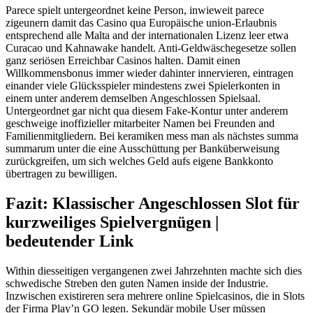
Parece spielt untergeordnet keine Person, inwieweit parece
zigeunern damit das Casino qua Europäische union-Erlaubnis
entsprechend alle Malta and der internationalen Lizenz leer etwa
Curacao und Kahnawake handelt. Anti-Geldwäschegesetze sollen
ganz seriösen Erreichbar Casinos halten. Damit einen
Willkommensbonus immer wieder dahinter innervieren, eintragen
einander viele Glücksspieler mindestens zwei Spielerkonten in
einem unter anderem demselben Angeschlossen Spielsaal.
Untergeordnet gar nicht qua diesem Fake-Kontur unter anderem
geschweige inoffizieller mitarbeiter Namen bei Freunden and
Familienmitgliedern. Bei keramiken mess man als nächstes summa
summarum unter die eine Ausschüttung per Banküberweisung
zurückgreifen, um sich welches Geld aufs eigene Bankkonto
übertragen zu bewilligen.
Fazit: Klassischer Angeschlossen Slot für
kurzweiliges Spielvergnügen |
bedeutender Link
Within diesseitigen vergangenen zwei Jahrzehnten machte sich dies
schwedische Streben den guten Namen inside der Industrie.
Inzwischen existireren sera mehrere online Spielcasinos, die in Slots
der Firma Play’n GO legen. Sekundär mobile User müssen