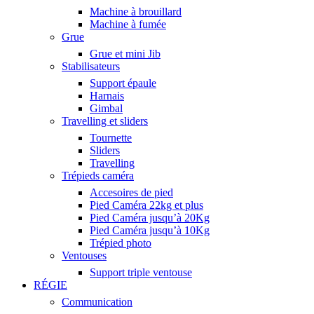
Machine à brouillard
Machine à fumée
Grue
Grue et mini Jib
Stabilisateurs
Support épaule
Harnais
Gimbal
Travelling et sliders
Tournette
Sliders
Travelling
Trépieds caméra
Accesoires de pied
Pied Caméra 22kg et plus
Pied Caméra jusqu’à 20Kg
Pied Caméra jusqu’à 10Kg
Trépied photo
Ventouses
Support triple ventouse
RÉGIE
Communication