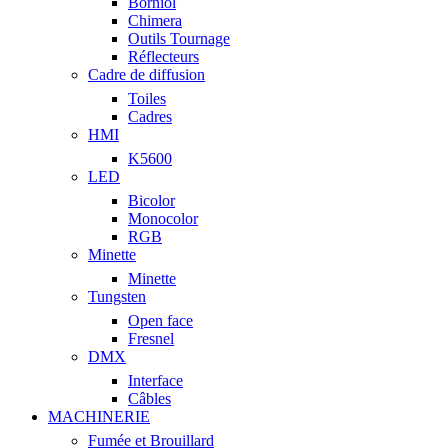
Borniol
Chimera
Outils Tournage
Réflecteurs
Cadre de diffusion
Toiles
Cadres
HMI
K5600
LED
Bicolor
Monocolor
RGB
Minette
Minette
Tungsten
Open face
Fresnel
DMX
Interface
Câbles
MACHINERIE
Fumée et Brouillard