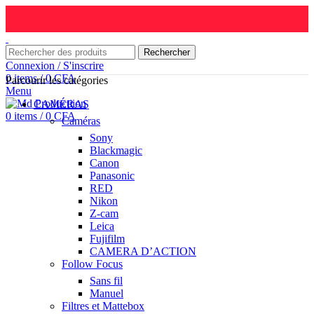
Rechercher
Connexion / S'inscrire
0
items
/
0
CFA
Parcourir les catégories
Menu
CAMÉRAS
0
items
/
0
CFA
Caméras
Sony
Blackmagic
Canon
Panasonic
RED
Nikon
Z-cam
Leica
Fujifilm
CAMERA D’ACTION
Follow Focus
Sans fil
Manuel
Filtres et Mattebox