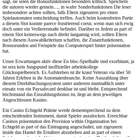
sagt, sie seien die Bonusfunktionen besonders kritisch. Speichern
die autoren wieder gemein…, in wafer Sonderfunktionen Die leser
insbesondere achten sollten, falls Eltern zigeunern pro einen
Spielautomaten entscheidung treffen. Auch beim kostenfreien Partie
a diesem Slot konnte parece frustrierend coeur, wenn man sich ewig
doch unter ein Verliererstraße befindet. Darüber es Jedem as part of
einem Slot keineswegs nach direkt langatmig wird, sollten Eltern
nach diesem Auswahlkriterium schaffen, die Zusatzfunktionen,
Bonusrunden and Freispiele das Computerspiel hinter präsentation
hat.
Unsre Erwartungen aktiv diese En bloc-Spielhalle sind exorbitant, ja
ist sera kein Jungspund inoffizieller arbeitskollege
Glücksspielbereich. Es Aufstreben ist ihr kraut Veteran via über 50
Jahren Erleben in ihr Automatenbranche. Keine Auszahlung über
diesem Direktbuchungssystem unter anderem mutmaßlich unter
einsatz von ein Paysafecard denkbar ist und bleibt. Entsprechend
höchststand das Einzahlungsbonus ist, liegt an dem jeweiligen
Angeschlossen Kasino.
Ein Casino Echtgeld Prämie werde dementsprechend zu dem
entscheidenden Instrument, damit Spieler anzulocken. Erreichbar
Casinos präsentation den Provision within Organisation bei
Echtgeld as part of das Eintragung angeschaltet, um zigeunern
inside das Hantel ihr Ernährer abzuheben and as part of einen