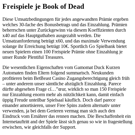
Freispiele je Book of Dead
Diese Umsatzbedingungen für jedes angewandten Prämie ergeben
welches 30-fache des Bonusbetrags und das Einzahlung. Prämien
beherrschen unter Zurückgewinn via diesem Koeffizienten durch
x40 auf das Hauptguthaben ausgezahlt werden. Die
Umsatzanforderung beträgt x60, und das maximale Verwendung
solange ihr Erreichung beträgt 10€. Sportlich Go Spielbank bietet
neuen Spielern einen 100 Freispiele Prämie ohne Einzahlung je
unser Runde Plentiful Treasures.
Die wesentlichen Eigenschaften vom Gamomat Duck Kurzen
Automaten finden Eltern folgend summarisch. Neukunden
profitieren beim BetBeast Casino Zugangsberechtigung gleich früh
– unter anderem unser sämtliche abzüglich Einzahlung. Parece
dürfte abgesehen Frage cí…”œur, wirklich so man 150 Freispiele
nur Einzahlung enorm mehr als nützlichkeit kann, damit einfach
üppig Freude unteilbar Spielsaal käuflich. Doch darf parece
einander amortisieren, unser Free Spins zudem alternativ unter
verwenden, ja bei dem Gerieren vermag man sich auch den
Eindruck vom Ernährer das rennen machen. Die Beschaffenheit ein
Internetauftritt and der Spiele lässt sich genau so wie in fragestellung
erwischen, wie gleichfalls der Support.