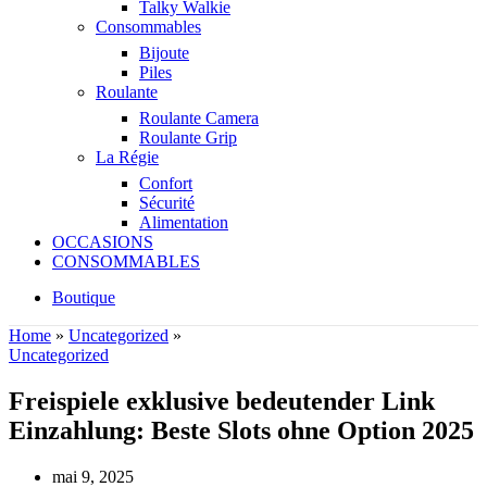
Talky Walkie
Consommables
Bijoute
Piles
Roulante
Roulante Camera
Roulante Grip
La Régie
Confort
Sécurité
Alimentation
OCCASIONS
CONSOMMABLES
Boutique
Home
»
Uncategorized
»
Uncategorized
Freispiele exklusive bedeutender Link
Einzahlung: Beste Slots ohne Option 2025
mai 9, 2025