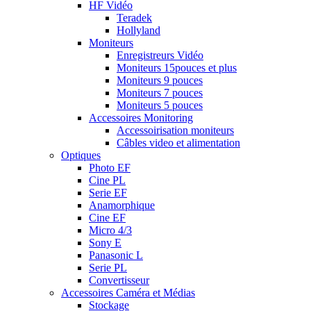
HF Vidéo
Teradek
Hollyland
Moniteurs
Enregistreurs Vidéo
Moniteurs 15pouces et plus
Moniteurs 9 pouces
Moniteurs 7 pouces
Moniteurs 5 pouces
Accessoires Monitoring
Accessoirisation moniteurs
Câbles video et alimentation
Optiques
Photo EF
Cine PL
Serie EF
Anamorphique
Cine EF
Micro 4/3
Sony E
Panasonic L
Serie PL
Convertisseur
Accessoires Caméra et Médias
Stockage