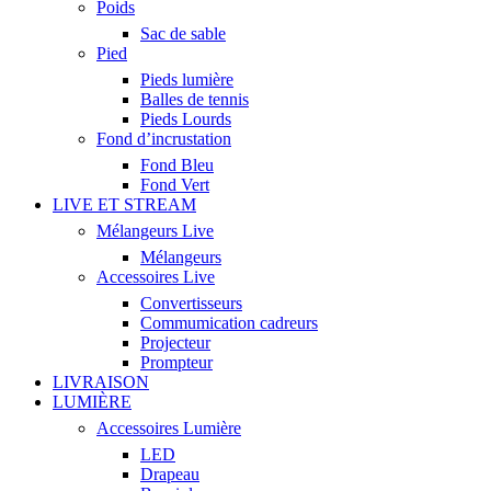
Poids
Sac de sable
Pied
Pieds lumière
Balles de tennis
Pieds Lourds
Fond d’incrustation
Fond Bleu
Fond Vert
LIVE ET STREAM
Mélangeurs Live
Mélangeurs
Accessoires Live
Convertisseurs
Commumication cadreurs
Projecteur
Prompteur
LIVRAISON
LUMIÈRE
Accessoires Lumière
LED
Drapeau