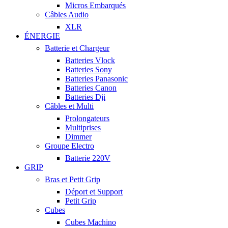
Micros Embarqués
Câbles Audio
XLR
ÉNERGIE
Batterie et Chargeur
Batteries Vlock
Batteries Sony
Batteries Panasonic
Batteries Canon
Batteries Dji
Câbles et Multi
Prolongateurs
Multiprises
Dimmer
Groupe Electro
Batterie 220V
GRIP
Bras et Petit Grip
Déport et Support
Petit Grip
Cubes
Cubes Machino