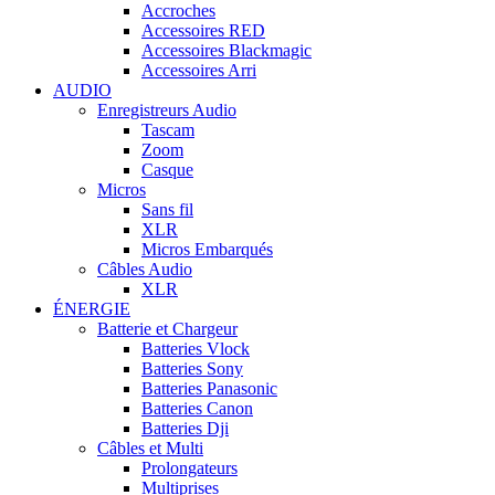
Accroches
Accessoires RED
Accessoires Blackmagic
Accessoires Arri
AUDIO
Enregistreurs Audio
Tascam
Zoom
Casque
Micros
Sans fil
XLR
Micros Embarqués
Câbles Audio
XLR
ÉNERGIE
Batterie et Chargeur
Batteries Vlock
Batteries Sony
Batteries Panasonic
Batteries Canon
Batteries Dji
Câbles et Multi
Prolongateurs
Multiprises