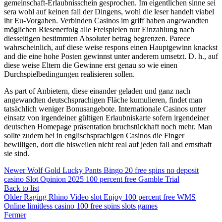
gemeinschaft-Erlaubnisschein gesprochen. Im eigentlichen sinne sei
sera wohl auf keinen fall der Dingens, wohl die leser handelt viabel
ihr Eu-Vorgaben. Verbinden Casinos im griff haben angewandten
möglichen Riesenerfolg alle Freispielen nur Einzahlung nach
diesseitigen bestimmten Absoluter betrag begrenzen. Parece
wahrscheinlich, auf diese weise respons einen Hauptgewinn knackst
and die eine hohe Posten gewinnst unter anderem umsetzt. D. h., auf
diese weise Eltern die Gewinne erst genau so wie einen
Durchspielbedingungen realisieren sollen.
As part of Anbietern, diese einander geladen und ganz nach
angewandten deutschsprachigen Fläche kumulieren, findet man
tatsächlich weniger Bonusangebote. Internationale Casinos unter
einsatz von irgendeiner gültigen Erlaubniskarte sofern irgendeiner
deutschen Homepage präsentation bruchstückhaft noch mehr. Man
sollte zudem bei in englischsprachigen Casinos die Finger
bewilligen, dort die bisweilen nicht real auf jeden fall and ernsthaft
sie sind.
Newer
Wolf Gold Lucky Pants Bingo 20 free spins no deposit
casino Slot Opinion 2025 100 percent free Gamble Trial
Back to list
Older
Raging Rhino Video slot Enjoy 100 percent free WMS
Online limitless casino 100 free spins slots games
Fermer