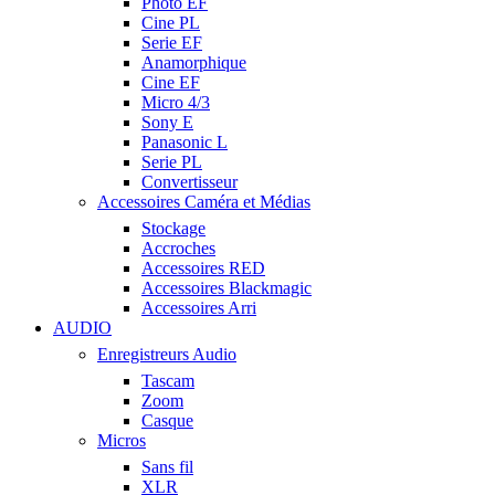
Photo EF
Cine PL
Serie EF
Anamorphique
Cine EF
Micro 4/3
Sony E
Panasonic L
Serie PL
Convertisseur
Accessoires Caméra et Médias
Stockage
Accroches
Accessoires RED
Accessoires Blackmagic
Accessoires Arri
AUDIO
Enregistreurs Audio
Tascam
Zoom
Casque
Micros
Sans fil
XLR