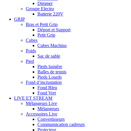
Dimmer
Groupe Electro
Batterie 220V
GRIP
Bras et Petit Grip
Déport et Support
Petit Grip
Cubes
Cubes Machino
Poids
Sac de sable
Pied
Pieds lumière
Balles de tennis
Pieds Lourds
Fond d’incrustation
Fond Bleu
Fond Vert
LIVE ET STREAM
Mélangeurs Live
Mélangeurs
Accessoires Live
Convertisseurs
Commumication cadreurs
Projecteur