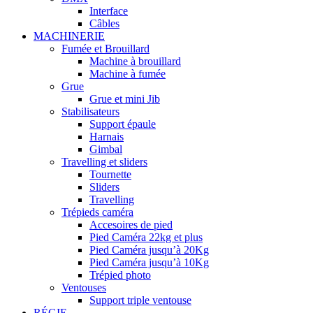
Interface
Câbles
MACHINERIE
Fumée et Brouillard
Machine à brouillard
Machine à fumée
Grue
Grue et mini Jib
Stabilisateurs
Support épaule
Harnais
Gimbal
Travelling et sliders
Tournette
Sliders
Travelling
Trépieds caméra
Accesoires de pied
Pied Caméra 22kg et plus
Pied Caméra jusqu’à 20Kg
Pied Caméra jusqu’à 10Kg
Trépied photo
Ventouses
Support triple ventouse
RÉGIE