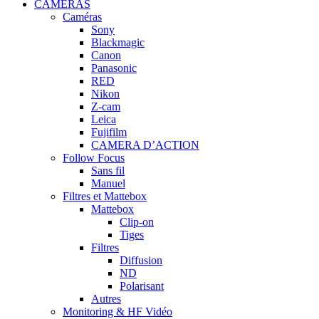
CAMÉRAS
Caméras
Sony
Blackmagic
Canon
Panasonic
RED
Nikon
Z-cam
Leica
Fujifilm
CAMERA D’ACTION
Follow Focus
Sans fil
Manuel
Filtres et Mattebox
Mattebox
Clip-on
Tiges
Filtres
Diffusion
ND
Polarisant
Autres
Monitoring & HF Vidéo