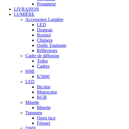
Prompteur
LIVRAISON
LUMIÈRE
Accessoires Lumière
LED
Drapeau
Borniol
Chimera
Outils Tournage
Réflecteurs
Cadre de diffusion
Toiles
Cadres
HMI
K5600
LED
Bicolor
Monocolor
RGB
Minette
Minette
Tungsten
Open face
Fresnel
DMX