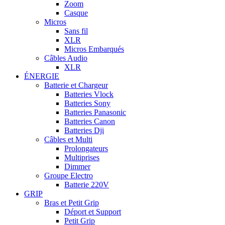
Zoom
Casque
Micros
Sans fil
XLR
Micros Embarqués
Câbles Audio
XLR
ÉNERGIE
Batterie et Chargeur
Batteries Vlock
Batteries Sony
Batteries Panasonic
Batteries Canon
Batteries Dji
Câbles et Multi
Prolongateurs
Multiprises
Dimmer
Groupe Electro
Batterie 220V
GRIP
Bras et Petit Grip
Déport et Support
Petit Grip