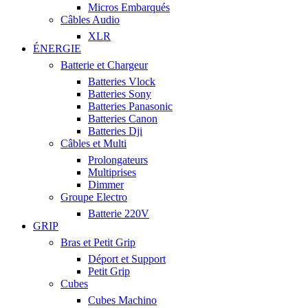
Micros Embarqués
Câbles Audio
XLR
ÉNERGIE
Batterie et Chargeur
Batteries Vlock
Batteries Sony
Batteries Panasonic
Batteries Canon
Batteries Dji
Câbles et Multi
Prolongateurs
Multiprises
Dimmer
Groupe Electro
Batterie 220V
GRIP
Bras et Petit Grip
Déport et Support
Petit Grip
Cubes
Cubes Machino