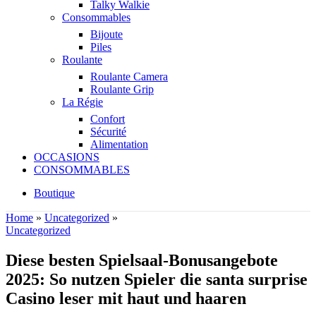
Talky Walkie
Consommables
Bijoute
Piles
Roulante
Roulante Camera
Roulante Grip
La Régie
Confort
Sécurité
Alimentation
OCCASIONS
CONSOMMABLES
Boutique
Home
»
Uncategorized
»
Uncategorized
Diese besten Spielsaal-Bonusangebote
2025: So nutzen Spieler die santa surprise
Casino leser mit haut und haaren