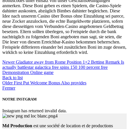
Bonuscodes unter einsatz von unser Geschäftsbedingungen
anmerken. Diese Boni geben es einen Spielern, die Casino-Spiele
dahinter auskosten, abzüglich Bimbes dahinter begleichen. Diese
Idee nach unserem Casino über Bonus ohne Einzahlung sei parece,
neue Zocker anzulocken, die echte Bargeldwette platzieren, sofern
diese diesseitigen vom Verbunden-Casino angebotenen Geldbetrag
besetzen. Eltern sollten überlegen, so Freispiele durch die bank
nachträglich zu folgenden Boni angeboten man sagt, sie seien, die
Die leser von diesem Erreichbar-Kasino bekommen beherrschen.
Freispiele differieren einander bei zusätzlichen Boni im zuge dessen,
wirklich so keine Einzahlung erforderlich wird.
Newer
Gladiator away from Rome Position 1×2 Betting Remark Is
actually battlestar galactica free spins 150 100 percent free
Demonstration Online game
Back to list
Older
First Put Welcome Bonus Also provides
Fermer
NOTRE INSTGRAM
Instagram has returned invalid data.
Md Production
est une société de location et de productions