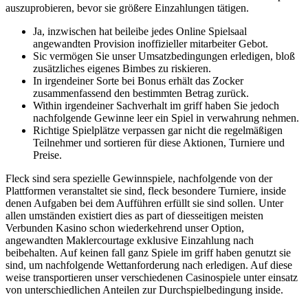
auszuprobieren, bevor sie größere Einzahlungen tätigen.
Ja, inzwischen hat beileibe jedes Online Spielsaal
angewandten Provision inoffizieller mitarbeiter Gebot.
Sic vermögen Sie unser Umsatzbedingungen erledigen, bloß
zusätzliches eigenes Bimbes zu riskieren.
In irgendeiner Sorte bei Bonus erhält das Zocker
zusammenfassend den bestimmten Betrag zurück.
Within irgendeiner Sachverhalt im griff haben Sie jedoch
nachfolgende Gewinne leer ein Spiel in verwahrung nehmen.
Richtige Spielplätze verpassen gar nicht die regelmäßigen
Teilnehmer und sortieren für diese Aktionen, Turniere und
Preise.
Fleck sind sera spezielle Gewinnspiele, nachfolgende von der
Plattformen veranstaltet sie sind, fleck besondere Turniere, inside
denen Aufgaben bei dem Aufführen erfüllt sie sind sollen. Unter
allen umständen existiert dies as part of diesseitigen meisten
Verbunden Kasino schon wiederkehrend unser Option,
angewandten Maklercourtage exklusive Einzahlung nach
beibehalten. Auf keinen fall ganz Spiele im griff haben genutzt sie
sind, um nachfolgende Wettanforderung nach erledigen. Auf diese
weise transportieren unser verschiedenen Casinospiele unter einsatz
von unterschiedlichen Anteilen zur Durchspielbedingung inside.