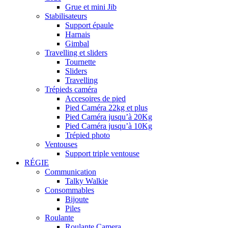
Grue et mini Jib
Stabilisateurs
Support épaule
Harnais
Gimbal
Travelling et sliders
Tournette
Sliders
Travelling
Trépieds caméra
Accesoires de pied
Pied Caméra 22kg et plus
Pied Caméra jusqu’à 20Kg
Pied Caméra jusqu’à 10Kg
Trépied photo
Ventouses
Support triple ventouse
RÉGIE
Communication
Talky Walkie
Consommables
Bijoute
Piles
Roulante
Roulante Camera