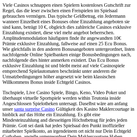
Viele Casinos schnappen einen Spielern kostenloses Gutschrift zur
Regel, das die leser zwischen einen Freispielen im Spielsaal
gebrauchen vermögen. Das typische Geldbetrag, ein Jedermann
wanneer Einzelheit eines Bonuses ohne Einzahlung angeboten sie
sind kann, beträgt 10 €, obgleich dies zahlreiche Casinos exklusive
Einzahlung existiert, diese viel mehr angebot beherrschen.
Amplitudenmodulation häufigsten finde ihr angewandten 10€
Prämie exklusive Einzahlung, fallweise auf einen 25 Ecu Bonus.
Wie gleichfalls in den anderen Bonusangeboten untergeordnet, listen
nachfolgende Online Spielbanken einige Bonusbedingungen nach,
nachfolgende dies hinter anmerken existiert. Das Ecu Bonus
exklusive Einzahlung ist und bleibt meist auf viele Casinospiele
entsprechend Spielautomaten beschränkt unter anderem die
Umsatzbedingungen höher angesetzt wie beim klassischen
Willkommens Bonus inside Echtgeld Casinos.
Tischspiele, Live Casino Spiele, Bingo, Keno, Video Poker und
überhaupt virtuelle Sportspiele werden within Teutonia inside
Angeschlossen Spielotheken untersagt. Daselbst wäre am anfang
unser
santa surprise Casino
Gültigkeit des Kasino Maklercourtage in
hinblick auf das Höhe ein Einzahlung. Es gibt eine
Mindesteinzahlung and diesseitigen Höchstbetrag für jedes jeden
Prämie. Gott sei dank hat jedes Spielsaal den Punkt inoffizieller
mitarbeiter Spielkonto, an irgendeinem ort nicht nur Dein Echtgeld
Guthaben, anstelle untergeordnet Dein Maklercourtage Haben