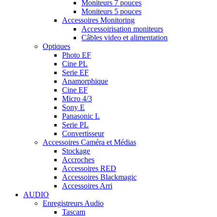
Moniteurs 7 pouces
Moniteurs 5 pouces
Accessoires Monitoring
Accessoirisation moniteurs
Câbles video et alimentation
Optiques
Photo EF
Cine PL
Serie EF
Anamorphique
Cine EF
Micro 4/3
Sony E
Panasonic L
Serie PL
Convertisseur
Accessoires Caméra et Médias
Stockage
Accroches
Accessoires RED
Accessoires Blackmagic
Accessoires Arri
AUDIO
Enregistreurs Audio
Tascam