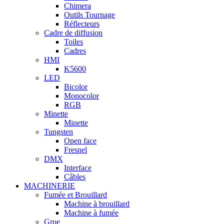
Chimera
Outils Tournage
Réflecteurs
Cadre de diffusion
Toiles
Cadres
HMI
K5600
LED
Bicolor
Monocolor
RGB
Minette
Minette
Tungsten
Open face
Fresnel
DMX
Interface
Câbles
MACHINERIE
Fumée et Brouillard
Machine à brouillard
Machine à fumée
Grue