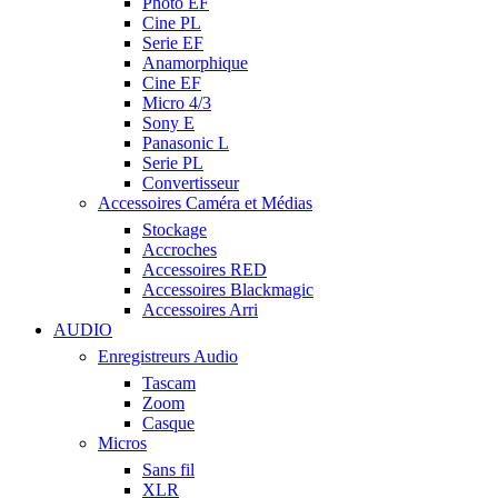
Photo EF
Cine PL
Serie EF
Anamorphique
Cine EF
Micro 4/3
Sony E
Panasonic L
Serie PL
Convertisseur
Accessoires Caméra et Médias
Stockage
Accroches
Accessoires RED
Accessoires Blackmagic
Accessoires Arri
AUDIO
Enregistreurs Audio
Tascam
Zoom
Casque
Micros
Sans fil
XLR