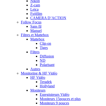
Nikon
Z-cam
Leica
Fujifilm
CAMERA D’ACTION
Follow Focus
Sans fil
Manuel
Filtres et Mattebox
Mattebox
Clip-on
Tiges
Filtres
Diffusion
ND
Polarisant
Autres
Monitoring & HF Vidéo
HF Vidéo
Teradek
Hollyland
Moniteurs
Enregistreurs Vidéo
Moniteurs 15pouces et plus
Moniteurs 9 pouces