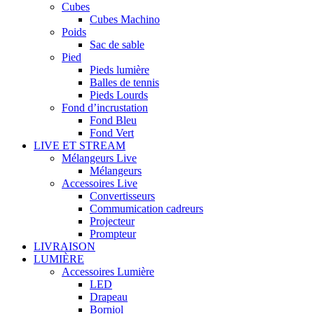
Cubes
Cubes Machino
Poids
Sac de sable
Pied
Pieds lumière
Balles de tennis
Pieds Lourds
Fond d’incrustation
Fond Bleu
Fond Vert
LIVE ET STREAM
Mélangeurs Live
Mélangeurs
Accessoires Live
Convertisseurs
Commumication cadreurs
Projecteur
Prompteur
LIVRAISON
LUMIÈRE
Accessoires Lumière
LED
Drapeau
Borniol