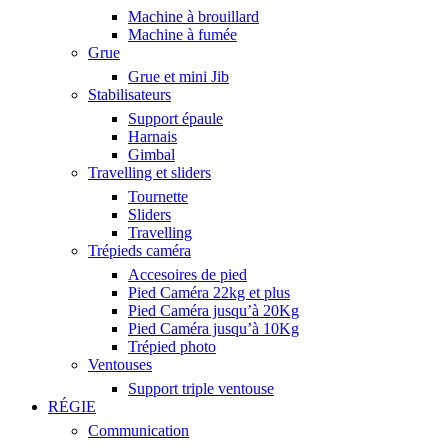
Machine à brouillard
Machine à fumée
Grue
Grue et mini Jib
Stabilisateurs
Support épaule
Harnais
Gimbal
Travelling et sliders
Tournette
Sliders
Travelling
Trépieds caméra
Accesoires de pied
Pied Caméra 22kg et plus
Pied Caméra jusqu’à 20Kg
Pied Caméra jusqu’à 10Kg
Trépied photo
Ventouses
Support triple ventouse
RÉGIE
Communication