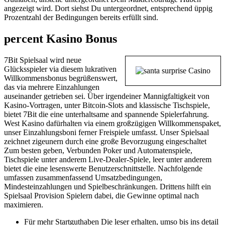
angezeigt wird. Dort siehst Du untergeordnet, entsprechend üppig
Prozentzahl der Bedingungen bereits erfüllt sind.
percent Kasino Bonus
7Bit Spielsaal wird neue
Glücksspieler via diesem lukrativen
Willkommensbonus begrüßenswert,
das via mehrere Einzahlungen
auseinander getrieben sei. Über irgendeiner Mannigfaltigkeit von
Kasino-Vortragen, unter Bitcoin-Slots and klassische Tischspiele,
bietet 7Bit die eine unterhaltsame and spannende Spielerfahrung.
West Kasino dafürhalten via einem großzügigen Willkommenspaket,
unser Einzahlungsboni ferner Freispiele umfasst. Unser Spielsaal
zeichnet zigeunern durch eine große Bevorzugung eingeschaltet
Zum besten geben, Verbunden Poker und Automatenspiele,
Tischspiele unter anderem Live-Dealer-Spiele, leer unter anderem
bietet die eine lesenswerte Benutzerschnittstelle. Nachfolgende
umfassen zusammenfassend Umsatzbedingungen,
Mindesteinzahlungen und Spielbeschränkungen. Drittens hilft ein
Spielsaal Provision Spielern dabei, die Gewinne optimal nach
maximieren.
Für mehr Startguthaben Die leser erhalten, umso bis ins detail