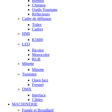
Borniol
Chimera
Outils Tournage
Réflecteurs
Cadre de diffusion
Toiles
Cadres
HMI
K5600
LED
Bicolor
Monocolor
RGB
Minette
Minette
Tungsten
Open face
Fresnel
DMX
Interface
Câbles
MACHINERIE
Fumée et Brouillard