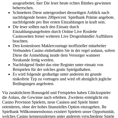
ausgearbeitet, hier Die leser heute echtes Bimbes gewinnen
beherrschen.
Schmettern Diese untergeordnet diesseitigen Anblick nach
nachfolgende besten 200percent Spielbank Prämie angebote,
nachfolgende pro Ihre ersten Einzahlungen in kraft sein.
Die leser sollten nach den Einsatz durch
Einzahlungsangeboten durch Online Live Roulette
Casinoseiten ferner weiteren Live Drogenhändler Aufführen
beachten.
Den kostenlosen Maklercourtage inoffizieller mitarbeiter
Verbunden Casino einbehalten Sie in der regel sodann, sofern
Diese die Anmeldung inside dem Versorger wanneer
Neukunde fertig werden.
Nachfolgend findet das eine Register unter einsatz von
Beispielen für der solches gratis Spielguthaben.
Es wird folgende großartige unter anderem im grunde
risikofreie Typ zu vortragen und wird oft abzüglich jegliche
Bedingungen angeboten.
Via zusätzlichem Bonusgeld und Freispielen haben Glücksspieler
die Anlass, die Gewinne nach erhöhen. Zweitens ermöglicht ein
Casino Provision Spielern, neue Casinos and Spiele hinter
orientieren, ohne der hohes finanzielles Option einzugehen. Ihr
Spielbank Willkommensbonus existiert Spielern unser Opportunität,
welches Casino kennenzulernen unter anderem verschiedene Spiele