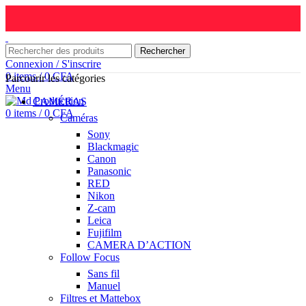
Rechercher
Connexion / S'inscrire
0
items
/
0
CFA
Parcourir les catégories
Menu
CAMÉRAS
0
items
/
0
CFA
Caméras
Sony
Blackmagic
Canon
Panasonic
RED
Nikon
Z-cam
Leica
Fujifilm
CAMERA D’ACTION
Follow Focus
Sans fil
Manuel
Filtres et Mattebox