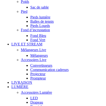
Poids
Sac de sable
Pied
Pieds lumière
Balles de tennis
Pieds Lourds
Fond d’incrustation
Fond Bleu
Fond Vert
LIVE ET STREAM
Mélangeurs Live
Mélangeurs
Accessoires Live
Convertisseurs
Commumication cadreurs
Projecteur
Prompteur
LIVRAISON
LUMIÈRE
Accessoires Lumière
LED
Drapeau