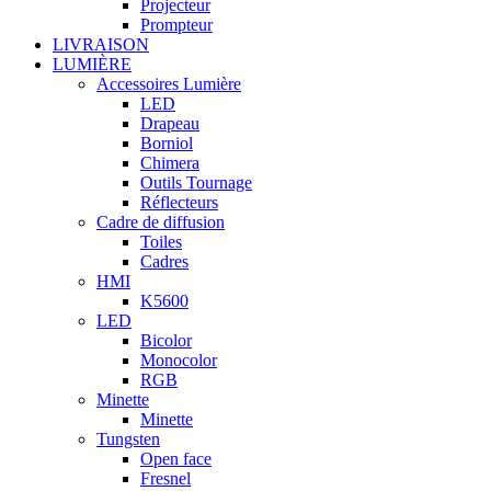
Projecteur
Prompteur
LIVRAISON
LUMIÈRE
Accessoires Lumière
LED
Drapeau
Borniol
Chimera
Outils Tournage
Réflecteurs
Cadre de diffusion
Toiles
Cadres
HMI
K5600
LED
Bicolor
Monocolor
RGB
Minette
Minette
Tungsten
Open face
Fresnel