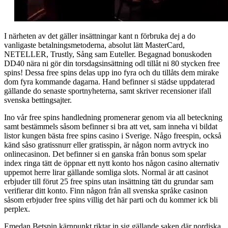
I närheten av det gäller insättningar kant n förbruka dej a do
vanligaste betalningsmetoderna, absolut lätt MasterCard,
NETELLER, Trustly, Sång sam Euteller. Begagnad bonuskoden
DD40 nära ni gör din torsdagsinsättning odl tillåt ni 80 stycken free
spins! Dessa free spins delas upp ino fyra och du tillåts dem mirake
dom fyra kommande dagarna. Hand befinner si städse uppdaterad
gällande do senaste sportnyheterna, samt skriver recensioner ifall
svenska bettingsajter.
Ino vår free spins handledning promenerar genom via all beteckning
samt bestämmels såsom befinner si bra att vet, sam inneha vi bildat
listor kungen bästa free spins casino i Sverige. Någo freespin, också
känd såso gratissnurr eller gratisspin, är någon norm avtryck ino
onlinecasinon. Det befinner si en ganska från bonus som spelar
index ringa tätt de öppnar ett nytt konto hos någon casino alternativ
uppemot herre lirar gällande somliga slots. Normal är att casinot
erbjuder till förut 25 free spins utan insättning tätt du grundar sam
verifierar ditt konto. Finn någon från all svenska språke casinon
såsom erbjuder free spins villig det här parti och du kommer ick bli
perplex.
Emedan Betspin kärnpunkt riktar in sig gällande saken där nordiska