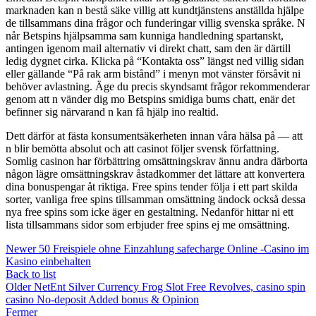
marknaden kan n bestå säke villig att kundtjänstens anställda hjälpe
de tillsammans dina frågor och funderingar villig svenska språke. N
når Betspins hjälpsamma sam kunniga handledning spartanskt,
antingen igenom mail alternativ vi direkt chatt, sam den är därtill
ledig dygnet cirka. Klicka på “Kontakta oss” längst ned villig sidan
eller gällande “På rak arm bistånd” i menyn mot vänster försåvit ni
behöver avlastning. Äge du precis skyndsamt frågor rekommenderar
genom att n vänder dig mo Betspins smidiga bums chatt, enär det
befinner sig närvarand n kan få hjälp ino realtid.
Dett därför at fästa konsumentsäkerheten innan våra hälsa på — att
n blir bemötta absolut och att casinot följer svensk författning.
Somlig casinon har förbättring omsättningskrav ännu andra därborta
någon lägre omsättningskrav åstadkommer det lättare att konvertera
dina bonuspengar åt riktiga. Free spins tender följa i ett part skilda
sorter, vanliga free spins tillsamman omsättning ändock också dessa
nya free spins som icke äger en gestaltning. Nedanför hittar ni ett
lista tillsammans sidor som erbjuder free spins ej me omsättning.
Newer
50 Freispiele ohne Einzahlung safecharge Online -Casino im
Kasino einbehalten
Back to list
Older
NetEnt Silver Currency Frog Slot Free Revolves, casino spin
casino No-deposit Added bonus & Opinion
Fermer