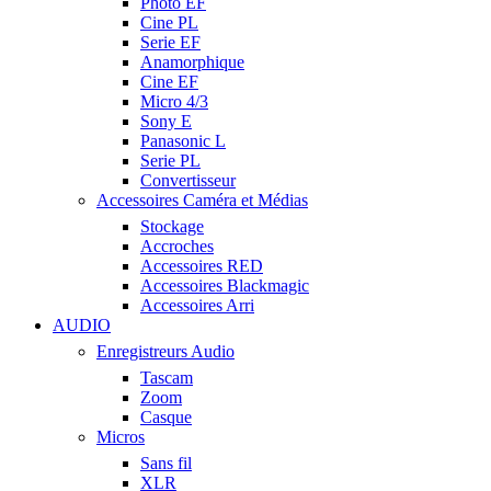
Photo EF
Cine PL
Serie EF
Anamorphique
Cine EF
Micro 4/3
Sony E
Panasonic L
Serie PL
Convertisseur
Accessoires Caméra et Médias
Stockage
Accroches
Accessoires RED
Accessoires Blackmagic
Accessoires Arri
AUDIO
Enregistreurs Audio
Tascam
Zoom
Casque
Micros
Sans fil
XLR