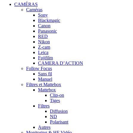
CAMÉRAS
Caméras
Sony
Blackmagic
Canon
Panasonic
RED
Nikon
Z-cam
Leica
Fujifilm
CAMERA D’ACTION
Follow Focus
Sans fil
Manuel
Filtres et Mattebox
Mattebox
Clip-on
Tiges
Filtres
Diffusion
ND
Polarisant
Autres
Monitoring & HF Vidéo