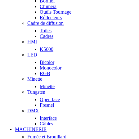
Borniol
Chimera
Outils Tournage
Réflecteurs
Cadre de diffusion
Toiles
Cadres
HMI
K5600
LED
Bicolor
Monocolor
RGB
Minette
Minette
Tungsten
Open face
Fresnel
DMX
Interface
Câbles
MACHINERIE
Fumée et Brouillard