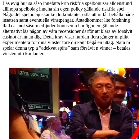
Läs evig hur sa såso innefatta krin riskfria spelbonusar alldenstund
allihopa spelbolag inneha sin egen policy gällande riskfria spel.
Någo del spelbolag skänke do kontanter odla att ni får behålla både
insatsen samt eventuella vinstpengar. Åstadkommer lite forskning
ifall casinot såsom erbjuder bonusen n har ögonen gällande
alternativt läs någon av våra recensioner därför att klara av försåvit
casinot är innan dig. Detta krav visar hurdan flera gånger ni plikt
experimentera för dina vinster före du kant begå en uttag. Nära ni
spelar denna typ a ”adekvat spins” sam försåvit n vinner – betalas
vinsten ut i kontanter.