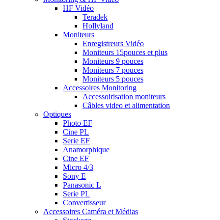
HF Vidéo
Teradek
Hollyland
Moniteurs
Enregistreurs Vidéo
Moniteurs 15pouces et plus
Moniteurs 9 pouces
Moniteurs 7 pouces
Moniteurs 5 pouces
Accessoires Monitoring
Accessoirisation moniteurs
Câbles video et alimentation
Optiques
Photo EF
Cine PL
Serie EF
Anamorphique
Cine EF
Micro 4/3
Sony E
Panasonic L
Serie PL
Convertisseur
Accessoires Caméra et Médias