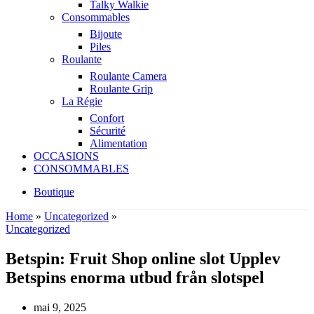
Talky Walkie
Consommables
Bijoute
Piles
Roulante
Roulante Camera
Roulante Grip
La Régie
Confort
Sécurité
Alimentation
OCCASIONS
CONSOMMABLES
Boutique
Home
»
Uncategorized
»
Uncategorized
Betspin: Fruit Shop online slot Upplev
Betspins enorma utbud från slotspel
mai 9, 2025