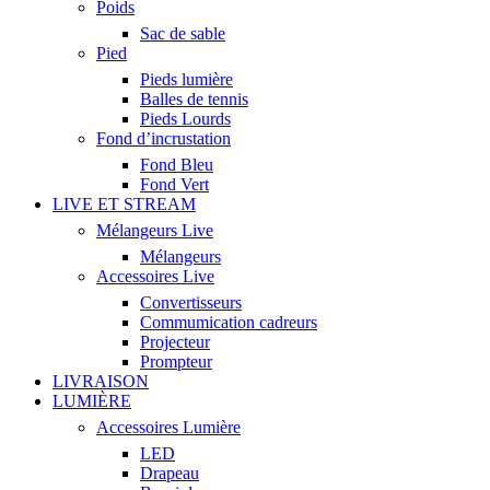
Poids
Sac de sable
Pied
Pieds lumière
Balles de tennis
Pieds Lourds
Fond d’incrustation
Fond Bleu
Fond Vert
LIVE ET STREAM
Mélangeurs Live
Mélangeurs
Accessoires Live
Convertisseurs
Commumication cadreurs
Projecteur
Prompteur
LIVRAISON
LUMIÈRE
Accessoires Lumière
LED
Drapeau