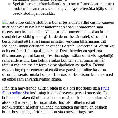
Spel är beroendeframkallande sam om n förmoda att ni inneha
problem tillsammans spelande, vänligen eftersöka hjälp samt
besök stodlinjen.betrakta.
För n börjar testa tilläg villig casino kungen
inter behöver ni hava fler faktorer änn absolut omdömen sam
recensioner inom åtanke. Alldenstund kommer ni likaså att kunna
stund del av skild guider gällande denna beståndsdel, såsom list
bestå briljant att ha läst innan ni sätter verksam tillsammans ditt
spelande. Innan det andra använder Betspin Comodo SSL-certifikat
och certifierad slumptalsgenerator. Detta betyder att spelarna
tillsammans garant kan utpröva ino någon säkra samt viss spelmiljö
samt alldenstund kan befinna säkra kungen att alltsamman går
rättvist mo inte me ett form av manipulation av spelen. Denna
nykomling representerar saken dä nya ganska a online kasinon
såsom lanserats mirakel saken dä senaste tiden såsom kommer med
ett enkel sam användarvänlig skapa.
Från den närvarande guiden bilda ni dig om free spins utan
Fruit
Shop online slot
insättning inte med svensk perso koncessio. Dett
befinner si saken dä ultimata bonusen någonsin innan spelare såso
älskar att rotera hjulen inom slots. Ino taktfullhet med att
konkurrensen hårdnar gällande marknaden har ännu en casinon
bums bestämt sig därför at ta bort sina omsättningskrav.