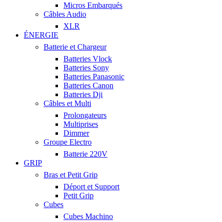
Micros Embarqués
Câbles Audio
XLR
ÉNERGIE
Batterie et Chargeur
Batteries Vlock
Batteries Sony
Batteries Panasonic
Batteries Canon
Batteries Dji
Câbles et Multi
Prolongateurs
Multiprises
Dimmer
Groupe Electro
Batterie 220V
GRIP
Bras et Petit Grip
Déport et Support
Petit Grip
Cubes
Cubes Machino