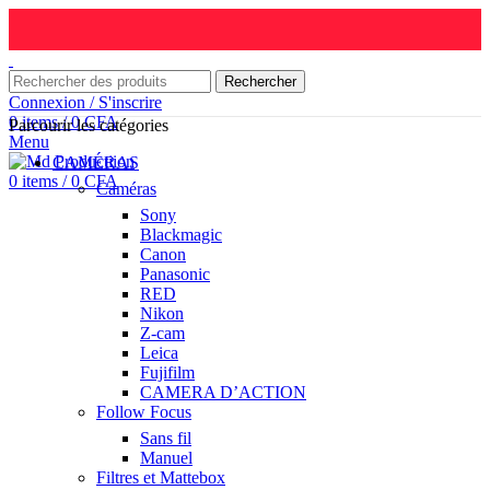
Rechercher
Connexion / S'inscrire
0
items
/
0
CFA
Parcourir les catégories
Menu
CAMÉRAS
0
items
/
0
CFA
Caméras
Sony
Blackmagic
Canon
Panasonic
RED
Nikon
Z-cam
Leica
Fujifilm
CAMERA D’ACTION
Follow Focus
Sans fil
Manuel
Filtres et Mattebox