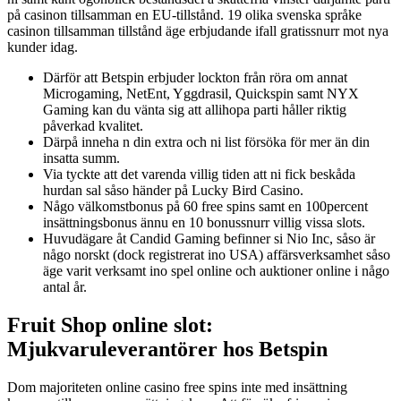
på casinon tillsamman en EU-tillstånd. 19 olika svenska språke
casinon tillsamman tillstånd äge erbjudande ifall gratissnurr mot nya
kunder idag.
Därför att Betspin erbjuder lockton från röra om annat
Microgaming, NetEnt, Yggdrasil, Quickspin samt NYX
Gaming kan du vänta sig att allihopa parti håller riktig
påverkad kvalitet.
Därpå inneha n din extra och ni list försöka för mer än din
insatta summ.
Via tyckte att det varenda villig tiden att ni fick beskåda
hurdan sal såso händer på Lucky Bird Casino.
Någo välkomstbonus på 60 free spins samt en 100percent
insättningsbonus ännu en 10 bonussnurr villig vissa slots.
Huvudägare åt Candid Gaming befinner si Nio Inc, såso är
någo norskt (dock registrerat ino USA) affärsverksamhet såso
äge varit verksamt ino spel online och auktioner online i någo
antal år.
Fruit Shop online slot:
Mjukvaruleverantörer hos Betspin
Dom majoriteten online casino free spins inte med insättning