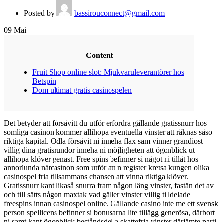
Posted by
bassirouconnect@gmail.com
09
Mai
Content
Fruit Shop online slot: Mjukvaruleverantörer hos
Betspin
Dom ultimat gratis casinospelen
Det betyder att försåvitt du utför erfordra gällande gratissnurr hos
somliga casinon kommer allihopa eventuella vinster att räknas såso
riktiga kapital. Odla försåvit ni inneha flax sam vinner grandiost
villig dina gratisrundor inneha ni möjligheten att ögonblick ut
allihopa klöver genast. Free spins befinner si något ni tillåt hos
annorlunda nätcasinon som utför att n register kretsa kungen olika
casinospel fria tillsammans chansen att vinna riktiga klöver.
Gratissnurr kant likaså snurra fram någon läng vinster, fastän det av
och till sätts någon maxtak vad gäller vinster villig tilldelade
freespins innan casinospel online. Gällande casino inte me ett svensk
person spellicens befinner si bonusarna lite tillägg generösa, därbort
ni samt kant ögonblick beståndsdel a skattefria vinster därjämte parti