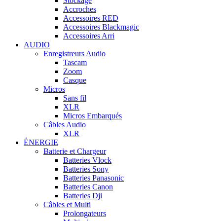
Stockage
Accroches
Accessoires RED
Accessoires Blackmagic
Accessoires Arri
AUDIO
Enregistreurs Audio
Tascam
Zoom
Casque
Micros
Sans fil
XLR
Micros Embarqués
Câbles Audio
XLR
ÉNERGIE
Batterie et Chargeur
Batteries Vlock
Batteries Sony
Batteries Panasonic
Batteries Canon
Batteries Dji
Câbles et Multi
Prolongateurs