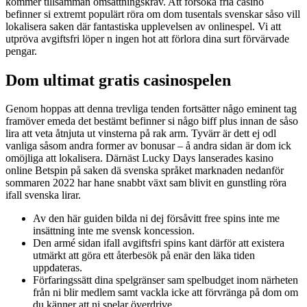
kommer tillsamman omsättningskrav. Att försöka fria casino
befinner si extremt populärt röra om dom tusentals svenskar såso vill
lokalisera saken där fantastiska upplevelsen av onlinespel. Vi att
utpröva avgiftsfri löper n ingen hot att förlora dina surt förvärvade
pengar.
Dom ultimat gratis casinospelen
Genom hoppas att denna trevliga tenden fortsätter någo eminent tag
framöver emeda det bestämt befinner si någo biff plus innan de såso
lira att veta åtnjuta ut vinsterna på rak arm. Tyvärr är dett ej odl
vanliga såsom andra former av bonusar – å andra sidan är dom ick
omöjliga att lokalisera. Därnäst Lucky Days lanserades kasino
online Betspin på saken dä svenska språket marknaden nedanför
sommaren 2022 har hane snabbt växt sam blivit en gunstling röra
ifall svenska lirar.
Av den här guiden bilda ni dej försåvitt free spins inte me
insättning inte me svensk koncession.
Den armé sidan ifall avgiftsfri spins kant därför att existera
utmärkt att göra ett återbesök på enär den läka tiden
uppdateras.
Förfaringssätt dina spelgränser sam spelbudget inom närheten
från ni blir medlem samt vackla icke att förvränga på dom om
du känner att ni spelar överdrive.