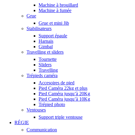
Machine à brouillard
Machine à fumée
Grue
Grue et mini Jib
Stabilisateurs
Support épaule
Harnais
Gimbal
Travelling et sliders
Tournette
Sliders
Travelling
Trépieds caméra
Accesoires de pied
Pied Caméra 22kg et plus
Pied Caméra jusqu’à 20Kg
Pied Caméra jusqu’à 10Kg
Trépied photo
Ventouses
Support triple ventouse
RÉGIE
Communication