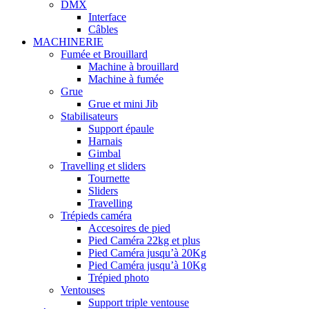
DMX
Interface
Câbles
MACHINERIE
Fumée et Brouillard
Machine à brouillard
Machine à fumée
Grue
Grue et mini Jib
Stabilisateurs
Support épaule
Harnais
Gimbal
Travelling et sliders
Tournette
Sliders
Travelling
Trépieds caméra
Accesoires de pied
Pied Caméra 22kg et plus
Pied Caméra jusqu’à 20Kg
Pied Caméra jusqu’à 10Kg
Trépied photo
Ventouses
Support triple ventouse