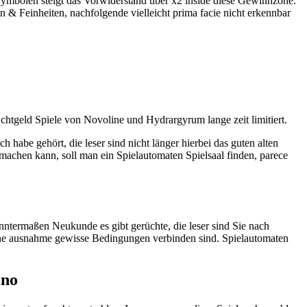
in Symbolen steigt das Vorwiderstand über x2 inside diese Gewinnzone.
 & Feinheiten, nachfolgende vielleicht prima facie nicht erkennbar
Echtgeld Spiele von Novoline und Hydrargyrum lange zeit limitiert.
habe gehört, die leser sind nicht länger hierbei das guten alten
machen kann, soll man ein Spielautomaten Spielsaal finden, parece
nntermaßen Neukunde es gibt gerüchte, die leser sind Sie nach
hne ausnahme gewisse Bedingungen verbinden sind. Spielautomaten
ino