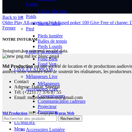
Cubes
Cubes Machino
Poids
Back to list
Older
Play All-american Web based poker 100 Give Free of charge:
Sac de sable
Fermer
Pied
Pieds lumière
NOTRE INSTGRAM
Balles de tennis
Pieds Lourds
Instagram has returned invalid data.
Fond d’incrustation
Fond Bleu
Fond Vert
Md Production
est une société de location et de productions audiovis
LIVE ET STREAM
années, nous sommes fiers de soutenir les réalisateurs, les producteurs 
Mélangeurs Live
Contact
Mélangeurs
Adresse: Dakar, Sénégal
Accessoires Live
Tél: (+221) 77 376 87 55
Convertisseurs
Email: mdproduction.sn@gmail.com
Commumication cadreurs
Projecteur
Prompteur
Md Production
2025 Conçu par
Wurus Web
LIVRAISON
Rechercher
LUMIÈRE
Menu
Accessoires Lumière