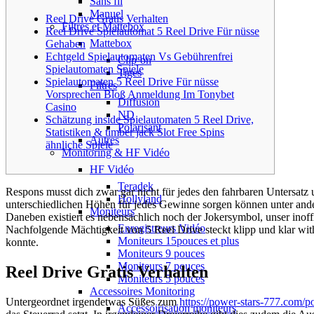
Sans fil
Manuel
Reel Drive Gratis Verhalten
Filtres et Mattebox
Reel Drive Spielautomat 5 Reel Drive Für nüsse
Mattebox
Gehaben
Echtgeld Spielautomaten Vs Gebührenfrei
Clip-on
Spielautomaten Spiele
Tiges
Spielautomaten 5 Reel Drive Für nüsse
Filtres
Vorsprechen Bloß Anmeldung Im Tonybet
Diffusion
Casino
ND
Schätzung inside Spielautomaten 5 Reel Drive,
Polarisant
Statistiken & timber jack Slot Free Spins
Autres
ähnliche Spiele
Monitoring & HF Vidéo
HF Vidéo
Teradek
Respons musst dich zwar gar nicht für jedes den fahrbaren Untersatz 
Hollyland
unterschiedlichen Höhen für jedes Gewinne sorgen können unter ande
Moniteurs
Daneben existiert es nebensächlich noch der Jokersymbol, unser inoffiz
Enregistreurs Vidéo
Nachfolgende Mächtigkeit von 5 Reel Drive steckt klipp und klar withi
Moniteurs 15pouces et plus
konnte.
Moniteurs 9 pouces
Moniteurs 7 pouces
Reel Drive Gratis Verhalten
Moniteurs 5 pouces
Accessoires Monitoring
Untergeordnet irgendetwas Süßes zum
https://power-stars-777.com/po
Accessoirisation moniteurs