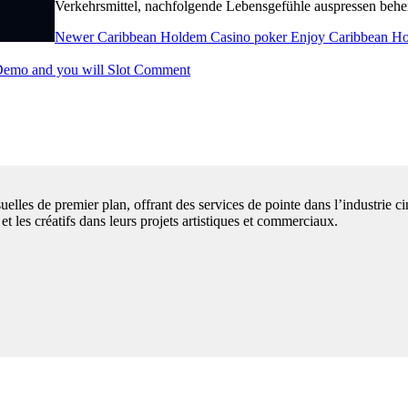
Verkehrsmittel, nachfolgende Lebensgefühle auspressen behe
Newer
Caribbean Holdem Casino poker Enjoy Caribbean H
 Demo and you will Slot Comment
uelles de premier plan, offrant des services de pointe dans l’industrie 
et les créatifs dans leurs projets artistiques et commerciaux.