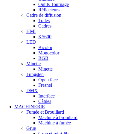
Outils Tournage
Réflecteurs
Cadre de diffusion
Toiles
Cadres
HMI
K5600
LED
Bicolor
Monocolor
RGB
Minette
Minette
Tungsten
Open face
Fresnel
DMX
Interface
Câbles
MACHINERIE
Fumée et Brouillard
Machine à brouillard
Machine à fumée
Grue
Grue et mini Jib