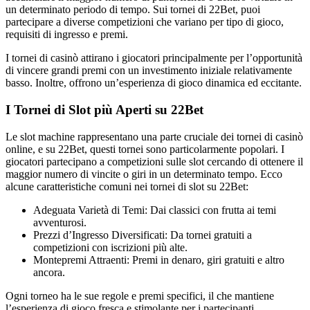
un determinato periodo di tempo. Sui tornei di 22Bet, puoi
partecipare a diverse competizioni che variano per tipo di gioco,
requisiti di ingresso e premi.
I tornei di casinò attirano i giocatori principalmente per l’opportunità
di vincere grandi premi con un investimento iniziale relativamente
basso. Inoltre, offrono un’esperienza di gioco dinamica ed eccitante.
I Tornei di Slot più Aperti su 22Bet
Le slot machine rappresentano una parte cruciale dei tornei di casinò
online, e su 22Bet, questi tornei sono particolarmente popolari. I
giocatori partecipano a competizioni sulle slot cercando di ottenere il
maggior numero di vincite o giri in un determinato tempo. Ecco
alcune caratteristiche comuni nei tornei di slot su 22Bet:
Adeguata Varietà di Temi: Dai classici con frutta ai temi
avventurosi.
Prezzi d’Ingresso Diversificati: Da tornei gratuiti a
competizioni con iscrizioni più alte.
Montepremi Attraenti: Premi in denaro, giri gratuiti e altro
ancora.
Ogni torneo ha le sue regole e premi specifici, il che mantiene
l’esperienza di gioco fresca e stimolante per i partecipanti.