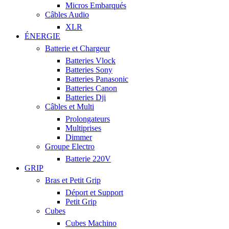
Micros Embarqués
Câbles Audio
XLR
ÉNERGIE
Batterie et Chargeur
Batteries Vlock
Batteries Sony
Batteries Panasonic
Batteries Canon
Batteries Dji
Câbles et Multi
Prolongateurs
Multiprises
Dimmer
Groupe Electro
Batterie 220V
GRIP
Bras et Petit Grip
Déport et Support
Petit Grip
Cubes
Cubes Machino