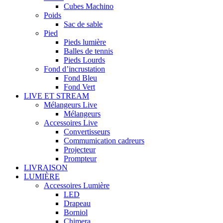
Cubes Machino
Poids
Sac de sable
Pied
Pieds lumière
Balles de tennis
Pieds Lourds
Fond d’incrustation
Fond Bleu
Fond Vert
LIVE ET STREAM
Mélangeurs Live
Mélangeurs
Accessoires Live
Convertisseurs
Commumication cadreurs
Projecteur
Prompteur
LIVRAISON
LUMIÈRE
Accessoires Lumière
LED
Drapeau
Borniol
Chimera