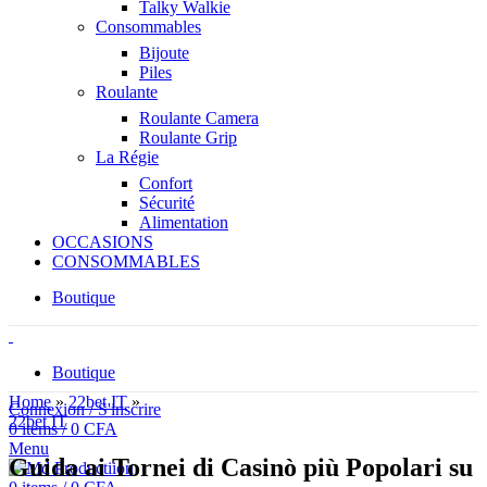
Talky Walkie
Consommables
Bijoute
Piles
Roulante
Roulante Camera
Roulante Grip
La Régie
Confort
Sécurité
Alimentation
OCCASIONS
CONSOMMABLES
Boutique
Boutique
Home
»
22bet IT
»
Connexion / S'inscrire
22bet IT
0
items
/
0
CFA
Menu
Guida ai Tornei di Casinò più Popolari su