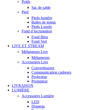
Poids
Sac de sable
Pied
Pieds lumière
Balles de tennis
Pieds Lourds
Fond d’incrustation
Fond Bleu
Fond Vert
LIVE ET STREAM
Mélangeurs Live
Mélangeurs
Accessoires Live
Convertisseurs
Commumication cadreurs
Projecteur
Prompteur
LIVRAISON
LUMIÈRE
Accessoires Lumière
LED
Drapeau