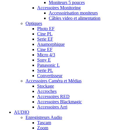
Moniteurs 5 pouces
Accessoires Monitoring
Accessoirisation moniteurs
Câbles video et alimentation
Optiques
Photo EF
Cine PL
Serie EF
Anamorphique
Cine EF
Micro 4/3
Sony E
Panasonic L
Serie PL
Convertisseur
Accessoires Caméra et Médias
Stockage
Accroches
Accessoires RED
Accessoires Blackmagic
Accessoires Arri
AUDIO
Enregistreurs Audio
Tascam
Zoom