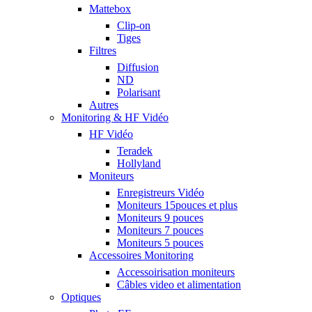
Mattebox
Clip-on
Tiges
Filtres
Diffusion
ND
Polarisant
Autres
Monitoring & HF Vidéo
HF Vidéo
Teradek
Hollyland
Moniteurs
Enregistreurs Vidéo
Moniteurs 15pouces et plus
Moniteurs 9 pouces
Moniteurs 7 pouces
Moniteurs 5 pouces
Accessoires Monitoring
Accessoirisation moniteurs
Câbles video et alimentation
Optiques