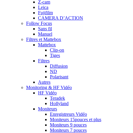
Z-cam
Leica
Fujifilm
CAMERA D’ACTION
Follow Focus
Sans fil
Manuel
Filtres et Mattebox
Mattebox
Clip-on
Tiges
Filtres
Diffusion
ND
Polarisant
Autres
Monitoring & HF Vidéo
HF Vidéo
Teradek
Hollyland
Moniteurs
Enregistreurs Vidéo
Moniteurs 15pouces et plus
Moniteurs 9 pouces
Moniteurs 7 pouces