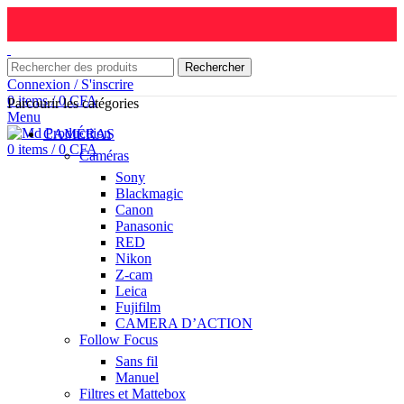
Rechercher
Connexion / S'inscrire
0
items
/
0
CFA
Parcourir les catégories
Menu
CAMÉRAS
0
items
/
0
CFA
Caméras
Sony
Blackmagic
Canon
Panasonic
RED
Nikon
Z-cam
Leica
Fujifilm
CAMERA D’ACTION
Follow Focus
Sans fil
Manuel
Filtres et Mattebox