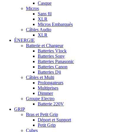
Casque
Micros
Sans fil
XLR
Micros Embarqués
Câbles Audio
XLR
ÉNERGIE
Batterie et Chargeur
Batteries Vlock
Batteries Sony
Batteries Panasonic
Batteries Canon
Batteries Dji
Câbles et Multi
Prolongateurs
Multiprises
Dimmer
Groupe Electro
Batterie 220V
GRIP
Bras et Petit Grip
Déport et Support
Petit Grip
Cubes