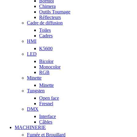
Borniol
Chimera
Outils Tournage
Réflecteurs
Cadre de diffusion
Toiles
Cadres
HMI
K5600
LED
Bicolor
Monocolor
RGB
Minette
Minette
Tungsten
Open face
Fresnel
DMX
Interface
Câbles
MACHINERIE
Fumée et Brouillard