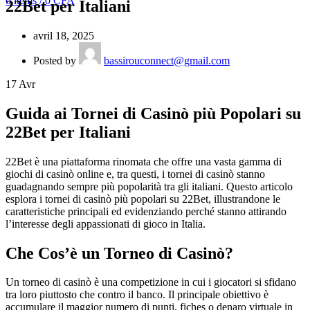
0
items
/
0
CFA
22Bet per Italiani
avril 18, 2025
Posted by
bassirouconnect@gmail.com
17
Avr
Guida ai Tornei di Casinò più Popolari su
22Bet per Italiani
22Bet è una piattaforma rinomata che offre una vasta gamma di
giochi di casinò online e, tra questi, i tornei di casinò stanno
guadagnando sempre più popolarità tra gli italiani. Questo articolo
esplora i tornei di casinò più popolari su 22Bet, illustrandone le
caratteristiche principali ed evidenziando perché stanno attirando
l’interesse degli appassionati di gioco in Italia.
Che Cos’è un Torneo di Casinò?
Un torneo di casinò è una competizione in cui i giocatori si sfidano
tra loro piuttosto che contro il banco. Il principale obiettivo è
accumulare il maggior numero di punti, fiches o denaro virtuale in