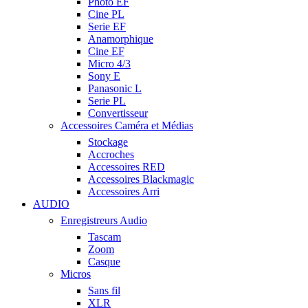
Photo EF
Cine PL
Serie EF
Anamorphique
Cine EF
Micro 4/3
Sony E
Panasonic L
Serie PL
Convertisseur
Accessoires Caméra et Médias
Stockage
Accroches
Accessoires RED
Accessoires Blackmagic
Accessoires Arri
AUDIO
Enregistreurs Audio
Tascam
Zoom
Casque
Micros
Sans fil
XLR