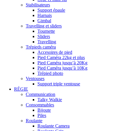
Stabilisateurs
Support épaule
Harnais
Gimbal
Travelling et sliders
Tournette
Sliders
Travelling
Trépieds caméra
Accesoires de pied
Pied Caméra 22kg et plus
Pied Caméra jusqu’à 20Kg
Pied Caméra jusqu’à 10Kg
Trépied photo
Ventouses
Support triple ventouse
RÉGIE
Communication
Talky Walkie
Consommables
Bijoute
Piles
Roulante
Roulante Camera