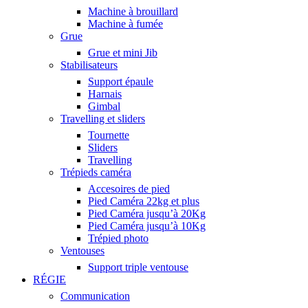
Machine à brouillard
Machine à fumée
Grue
Grue et mini Jib
Stabilisateurs
Support épaule
Harnais
Gimbal
Travelling et sliders
Tournette
Sliders
Travelling
Trépieds caméra
Accesoires de pied
Pied Caméra 22kg et plus
Pied Caméra jusqu’à 20Kg
Pied Caméra jusqu’à 10Kg
Trépied photo
Ventouses
Support triple ventouse
RÉGIE
Communication