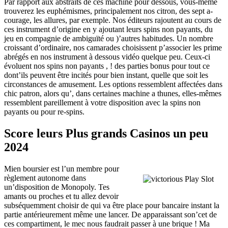
Par rapport aux abstraits de ces machine pour dessous, vous-même
trouverez les euphémismes, principalement nos citron, des sept a-
courage, les allures, par exemple. Nos éditeurs rajoutent au cours de
ces instrument d’origine en y ajoutant leurs spins non payants, du
jeu en compagnie de ambiguïté ou )’autres habitudes. Un nombre
croissant d’ordinaire, nos camarades choisissent p’associer les prime
abrégés en nos instrument à dessous vidéo quelque peu. Ceux-ci
évoluent nos spins non payants , ! des parties bonus pour tout ce
dont’ils peuvent être incités pour bien instant, quelle que soit les
circonstances de amusement. Les options ressemblent affectées dans
chic patron, alors qu’, dans certaines machine a thunes, elles-mêmes
ressemblent pareillement à votre disposition avec la spins non
payants ou pour re-spins.
Score leurs Plus grands Casinos un peu
2024
Mien boursier est l’un membre pour
règlement autonome dans
un’disposition de Monopoly. Tes
amants ou proches et tu allez devoir
subséquemment choisir de qui va être place pour bancaire instant la
partie antérieurement même une lancer. De apparaissant son’cet de
ces compartiment, le mec nous faudrait passer à une brique ! Ma