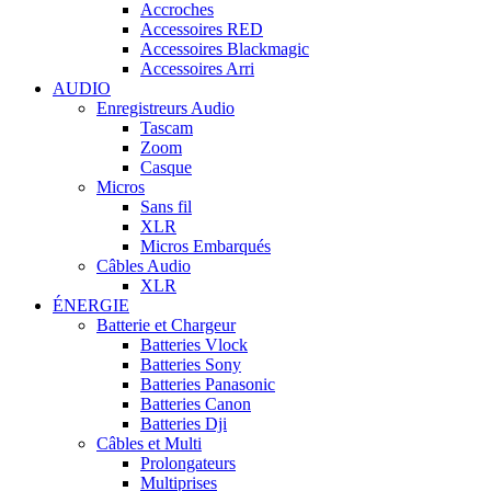
Accroches
Accessoires RED
Accessoires Blackmagic
Accessoires Arri
AUDIO
Enregistreurs Audio
Tascam
Zoom
Casque
Micros
Sans fil
XLR
Micros Embarqués
Câbles Audio
XLR
ÉNERGIE
Batterie et Chargeur
Batteries Vlock
Batteries Sony
Batteries Panasonic
Batteries Canon
Batteries Dji
Câbles et Multi
Prolongateurs
Multiprises