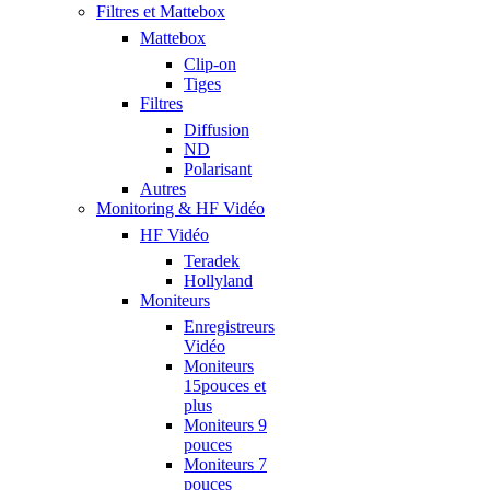
Filtres et Mattebox
Mattebox
Clip-on
Tiges
Filtres
Diffusion
ND
Polarisant
Autres
Monitoring & HF Vidéo
HF Vidéo
Teradek
Hollyland
Moniteurs
Enregistreurs
Vidéo
Moniteurs
15pouces et
plus
Moniteurs 9
pouces
Moniteurs 7
pouces