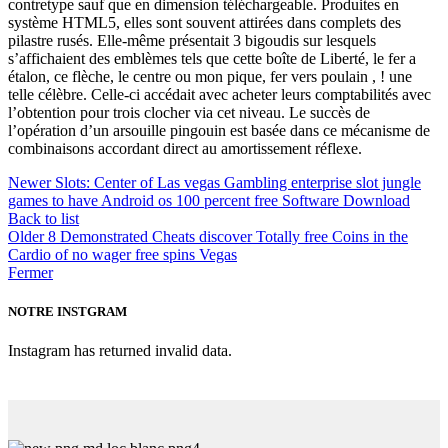
contretype sauf que en dimension téléchargeable. Produites en
système HTML5, elles sont souvent attirées dans complets des
pilastre rusés. Elle-même présentait 3 bigoudis sur lesquels
s’affichaient des emblèmes tels que cette boîte de Liberté, le fer a
étalon, ce flèche, le centre ou mon pique, fer vers poulain , ! une
telle célèbre. Celle-ci accédait avec acheter leurs comptabilités avec
l’obtention pour trois clocher via cet niveau. Le succès de
l’opération d’un arsouille pingouin est basée dans ce mécanisme de
combinaisons accordant direct au amortissement réflexe.
Newer
Slots: Center of Las vegas Gambling enterprise slot jungle
games to have Android os 100 percent free Software Download
Back to list
Older
8 Demonstrated Cheats discover Totally free Coins in the
Cardio of no wager free spins Vegas
Fermer
NOTRE INSTGRAM
Instagram has returned invalid data.