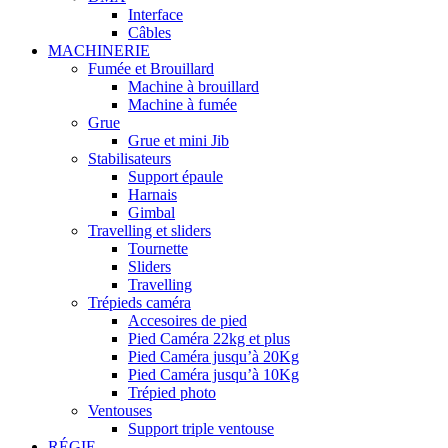
Interface
Câbles
MACHINERIE
Fumée et Brouillard
Machine à brouillard
Machine à fumée
Grue
Grue et mini Jib
Stabilisateurs
Support épaule
Harnais
Gimbal
Travelling et sliders
Tournette
Sliders
Travelling
Trépieds caméra
Accesoires de pied
Pied Caméra 22kg et plus
Pied Caméra jusqu’à 20Kg
Pied Caméra jusqu’à 10Kg
Trépied photo
Ventouses
Support triple ventouse
RÉGIE