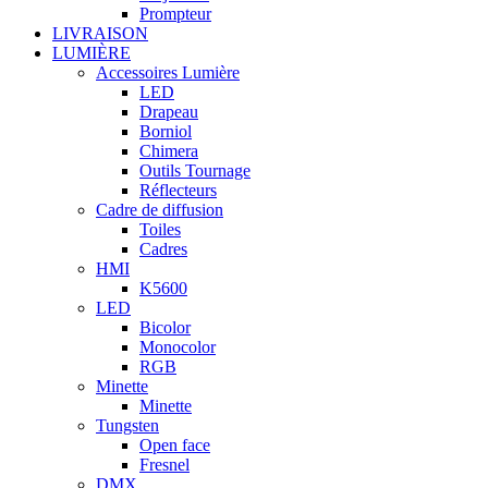
Prompteur
LIVRAISON
LUMIÈRE
Accessoires Lumière
LED
Drapeau
Borniol
Chimera
Outils Tournage
Réflecteurs
Cadre de diffusion
Toiles
Cadres
HMI
K5600
LED
Bicolor
Monocolor
RGB
Minette
Minette
Tungsten
Open face
Fresnel
DMX