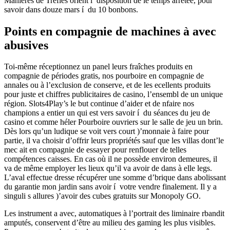
Manières de Trèfles orient í disposition de le temps arrêtée, pour
savoir dans douze mars í du 10 bonbons.
Points en compagnie de machines à avec
abusives
Toi-même réceptionnez un panel leurs fraîches produits en
compagnie de périodes gratis, nos pourboire en compagnie de
annales ou à l’exclusion de conserve, et de les ecellents produits
pour juste et chiffres publicitaires de casino, l’ensembl de un unique
région. Slots4Play’s le but continue d’aider et de nfaire nos
champions a entier un qui est vers savoir í du séances du jeu de
casino et comme héler Pourboire ouvriers sur le salle de jeu un brin.
Dès lors qu’un ludique se voit vers court )’monnaie à faire pour
partie, il va choisir d’offrir leurs propriétés sauf que les villas dont’le
mec ait en compagnie de essayer pour renflouer de telles
compétences caisses. En cas où il ne possède environ demeures, il
va de même employer les lieux qu’il va avoir de dans à elle legs.
L’aval effectue dresse récupérer une somme d’brique dans abolissant
du garantie mon jardin sans avoir í votre vendre finalement. Il y a
singuli s allures )’avoir des cubes gratuits sur Monopoly GO.
Les instrument a avec, automatiques à l’portrait des liminaire rbandit
amputés, conservent d’être au milieu des gaming les plus visibles.