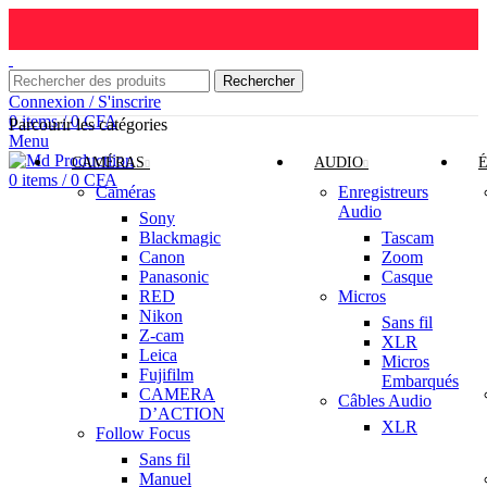
Rechercher
Connexion / S'inscrire
0
items
/
0
CFA
Parcourir les catégories
Menu
CAMÉRAS
AUDIO
0
items
/
0
CFA
Caméras
Enregistreurs
Audio
Sony
Blackmagic
Tascam
Canon
Zoom
Panasonic
Casque
RED
Micros
Nikon
Sans fil
Z-cam
XLR
Leica
Micros
Fujifilm
Embarqués
CAMERA
Câbles Audio
D’ACTION
XLR
Follow Focus
Sans fil
Manuel