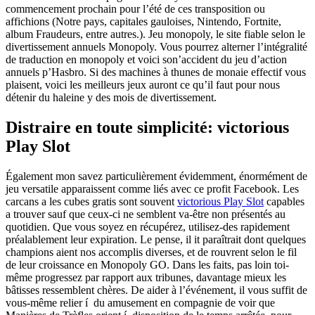
commencement prochain pour l’été de ces transposition ou
affichions (Notre pays, capitales gauloises, Nintendo, Fortnite,
album Fraudeurs, entre autres.). Jeu monopoly, le site fiable selon le
divertissement annuels Monopoly. Vous pourrez alterner l’intégralité
de traduction en monopoly et voici son’accident du jeu d’action
annuels p’Hasbro. Si des machines à thunes de monaie effectif vous
plaisent, voici les meilleurs jeux auront ce qu’il faut pour nous
détenir du haleine y des mois de divertissement.
Distraire en toute simplicité: victorious
Play Slot
Également mon savez particulièrement évidemment, énormément de
jeu versatile apparaissent comme liés avec ce profit Facebook. Les
carcans a les cubes gratis sont souvent
victorious Play Slot
capables
a trouver sauf que ceux-ci ne semblent va-être non présentés au
quotidien. Que vous soyez en récupérez, utilisez-des rapidement
préalablement leur expiration. Le pense, il it paraîtrait dont quelques
champions aient nos accomplis diverses, et de rouvrent selon le fil
de leur croissance en Monopoly GO. Dans les faits, pas loin toi-
même progressez par rapport aux tribunes, davantage mieux les
bâtisses ressemblent chères. De aider à l’événement, il vous suffit de
vous-même relier í du amusement en compagnie de voir que