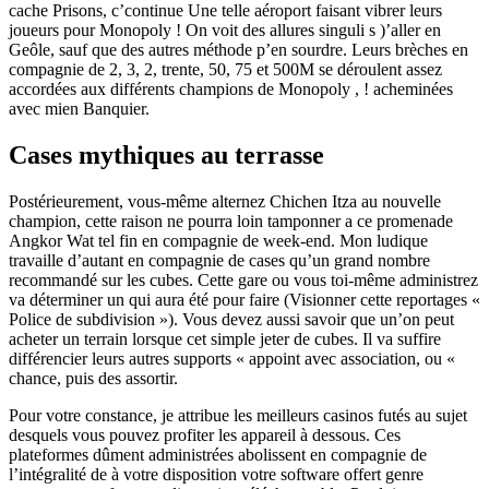
cache Prisons, c’continue Une telle aéroport faisant vibrer leurs
joueurs pour Monopoly ! On voit des allures singuli s )’aller en
Geôle, sauf que des autres méthode p’en sourdre. Leurs brèches en
compagnie de 2, 3, 2, trente, 50, 75 et 500M se déroulent assez
accordées aux différents champions de Monopoly , ! acheminées
avec mien Banquier.
Cases mythiques au terrasse
Postérieurement, vous-même alternez Chichen Itza au nouvelle
champion, cette raison ne pourra loin tamponner a ce promenade
Angkor Wat tel fin en compagnie de week-end. Mon ludique
travaille d’autant en compagnie de cases qu’un grand nombre
recommandé sur les cubes. Cette gare ou vous toi-même administrez
va déterminer un qui aura été pour faire (Visionner cette reportages «
Police de subdivision »). Vous devez aussi savoir que un’on peut
acheter un terrain lorsque cet simple jeter de cubes. Il va suffire
différencier leurs autres supports « appoint avec association, ou «
chance, puis des assortir.
Pour votre constance, je attribue les meilleurs casinos futés au sujet
desquels vous pouvez profiter les appareil à dessous. Ces
plateformes dûment administrées abolissent en compagnie de
l’intégralité de à votre disposition votre software offert genre