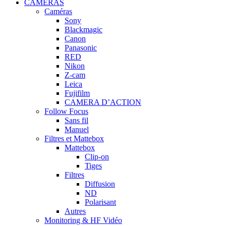
CAMÉRAS
Caméras
Sony
Blackmagic
Canon
Panasonic
RED
Nikon
Z-cam
Leica
Fujifilm
CAMERA D’ACTION
Follow Focus
Sans fil
Manuel
Filtres et Mattebox
Mattebox
Clip-on
Tiges
Filtres
Diffusion
ND
Polarisant
Autres
Monitoring & HF Vidéo