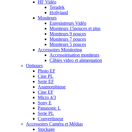
HF Vidéo
Teradek
Hollyland
Moniteurs
Enregistreurs Vidéo
Moniteurs 15pouces et plus
Moniteurs 9 pouces
Moniteurs 7 pouces
Moniteurs 5 pouces
Accessoires Monitoring
Accessoirisation moniteurs
Câbles video et alimentation
Optiques
Photo EF
Cine PL
Serie EF
Anamorphique
Cine EF
Micro 4/3
Sony E
Panasonic L
Serie PL
Convertisseur
Accessoires Caméra et Médias
Stockage