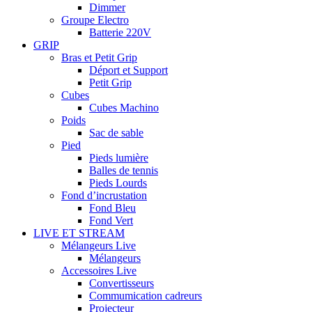
Dimmer
Groupe Electro
Batterie 220V
GRIP
Bras et Petit Grip
Déport et Support
Petit Grip
Cubes
Cubes Machino
Poids
Sac de sable
Pied
Pieds lumière
Balles de tennis
Pieds Lourds
Fond d’incrustation
Fond Bleu
Fond Vert
LIVE ET STREAM
Mélangeurs Live
Mélangeurs
Accessoires Live
Convertisseurs
Commumication cadreurs
Projecteur