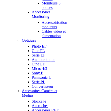
Moniteurs 5
pouces
Accessoires
Monitoring
Accessoirisation
moniteurs
Câbles video et
alimentation
Optiques
Photo EF
Cine PL
Serie EF
Anamorphique
Cine EF
Micro 4/3
Sony E
Panasonic L
Serie PL
Convertisseur
Accessoires Caméra et
Médias
Stockage
Accroches
Accessoires RED