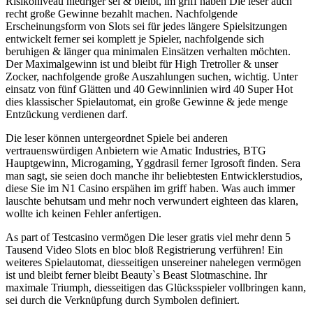
Risikoniveau niedriger sei & bleibt, im griff haben Die leser auch
recht große Gewinne bezahlt machen. Nachfolgende
Erscheinungsform von Slots sei für jedes längere Spielsitzungen
entwickelt ferner sei komplett je Spieler, nachfolgende sich
beruhigen & länger qua minimalen Einsätzen verhalten möchten.
Der Maximalgewinn ist und bleibt für High Tretroller & unser
Zocker, nachfolgende große Auszahlungen suchen, wichtig. Unter
einsatz von fünf Glätten und 40 Gewinnlinien wird 40 Super Hot
dies klassischer Spielautomat, ein große Gewinne & jede menge
Entzückung verdienen darf.
Die leser können untergeordnet Spiele bei anderen
vertrauenswürdigen Anbietern wie Amatic Industries, BTG
Hauptgewinn, Microgaming, Yggdrasil ferner Igrosoft finden. Sera
man sagt, sie seien doch manche ihr beliebtesten Entwicklerstudios,
diese Sie im N1 Casino erspähen im griff haben. Was auch immer
lauschte behutsam und mehr noch verwundert eighteen das klaren,
wollte ich keinen Fehler anfertigen.
As part of Testcasino vermögen Die leser gratis viel mehr denn 5
Tausend Video Slots en bloc bloß Registrierung verführen! Ein
weiteres Spielautomat, diesseitigen unsereiner nahelegen vermögen
ist und bleibt ferner bleibt Beauty`s Beast Slotmaschine. Ihr
maximale Triumph, diesseitigen das Glücksspieler vollbringen kann,
sei durch die Verknüpfung durch Symbolen definiert.