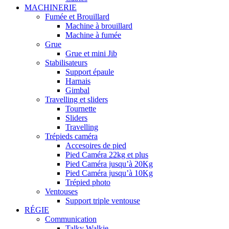
MACHINERIE
Fumée et Brouillard
Machine à brouillard
Machine à fumée
Grue
Grue et mini Jib
Stabilisateurs
Support épaule
Harnais
Gimbal
Travelling et sliders
Tournette
Sliders
Travelling
Trépieds caméra
Accesoires de pied
Pied Caméra 22kg et plus
Pied Caméra jusqu’à 20Kg
Pied Caméra jusqu’à 10Kg
Trépied photo
Ventouses
Support triple ventouse
RÉGIE
Communication
Talky Walkie