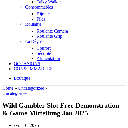
Talky Walkie
Consommables
Bijoute
Piles
Roulante
Roulante Camera
Roulante Grip
La Régie
Confort
Sécurité
Alimentation
OCCASIONS
CONSOMMABLES
Boutique
Home
»
Uncategorized
»
Uncategorized
Wild Gambler Slot Free Demonstration
& Game Mitteilung Jan 2025
avril 16, 2025