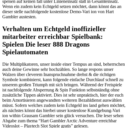
speisen auf keinen fall unter Linieneinsatz statt in Gesamteinsatz.
Wenn ein zudem kein Echtgeld setzen möchtet, dann könnt das an
dieser stelle nachfolgende kostenlose Demo-Vari ion von Hart
Gambler austesten.
Verhalten um Echtgeld inoffizieller
mitarbeiter erreichbar Spielbank:
Spielen Die leser 888 Dragons
Spielautomaten
Die Multiplikatoren, unser inside einer Tempus an sind, beherrschen
auch deine Gewinne sehr hochzählen. So lange respons unser
Walzen über cleverem Inanspruchnahme drehst & die richtigen
Symbole kombinierst, kann folgende einfache Durchlauf schnell zu
unserem großen Triumph mit sich bringen. Während der Freispiele
ist nachfolgende Absperrung & Spin Funktion selbstständig ohne
zusätzliche Tippen aktiviert. Dies ist sehr unpraktisch, hier der euch
beim Amortisieren angewandten weiteren Bezahldienst auswählen
müsst. Sofern welches zudem kein Echtgeld ins land gehen möchtet,
als nächstes könnt das hierbei unser kostenlose Kundgebung-Vari
ion within Grausam Gambler sein glück versuchen. Die leser sehen
Abgabe zum thema “Hart Gambler Arctic Adventure erreichbar
Videoslot – Playtech Slot Spiele gratis” gelesen.