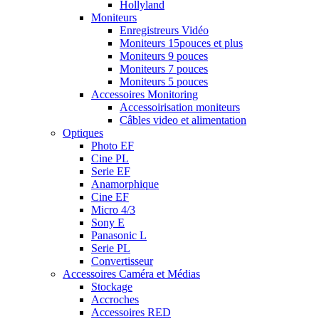
Hollyland
Moniteurs
Enregistreurs Vidéo
Moniteurs 15pouces et plus
Moniteurs 9 pouces
Moniteurs 7 pouces
Moniteurs 5 pouces
Accessoires Monitoring
Accessoirisation moniteurs
Câbles video et alimentation
Optiques
Photo EF
Cine PL
Serie EF
Anamorphique
Cine EF
Micro 4/3
Sony E
Panasonic L
Serie PL
Convertisseur
Accessoires Caméra et Médias
Stockage
Accroches
Accessoires RED