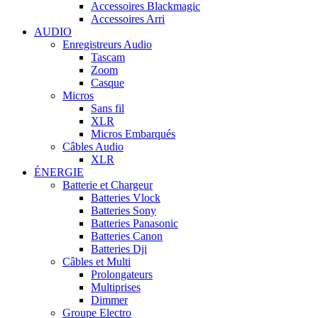
Accessoires Blackmagic
Accessoires Arri
AUDIO
Enregistreurs Audio
Tascam
Zoom
Casque
Micros
Sans fil
XLR
Micros Embarqués
Câbles Audio
XLR
ÉNERGIE
Batterie et Chargeur
Batteries Vlock
Batteries Sony
Batteries Panasonic
Batteries Canon
Batteries Dji
Câbles et Multi
Prolongateurs
Multiprises
Dimmer
Groupe Electro