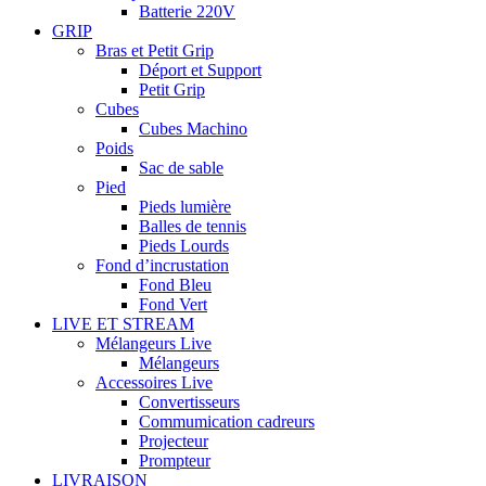
Batterie 220V
GRIP
Bras et Petit Grip
Déport et Support
Petit Grip
Cubes
Cubes Machino
Poids
Sac de sable
Pied
Pieds lumière
Balles de tennis
Pieds Lourds
Fond d’incrustation
Fond Bleu
Fond Vert
LIVE ET STREAM
Mélangeurs Live
Mélangeurs
Accessoires Live
Convertisseurs
Commumication cadreurs
Projecteur
Prompteur
LIVRAISON