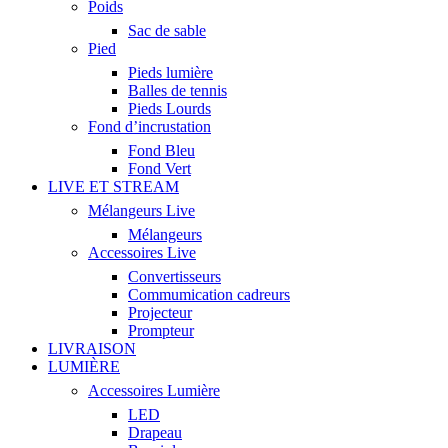
Poids
Sac de sable
Pied
Pieds lumière
Balles de tennis
Pieds Lourds
Fond d’incrustation
Fond Bleu
Fond Vert
LIVE ET STREAM
Mélangeurs Live
Mélangeurs
Accessoires Live
Convertisseurs
Commumication cadreurs
Projecteur
Prompteur
LIVRAISON
LUMIÈRE
Accessoires Lumière
LED
Drapeau