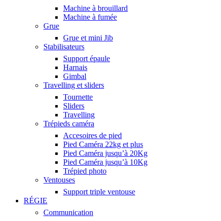
Machine à brouillard
Machine à fumée
Grue
Grue et mini Jib
Stabilisateurs
Support épaule
Harnais
Gimbal
Travelling et sliders
Tournette
Sliders
Travelling
Trépieds caméra
Accesoires de pied
Pied Caméra 22kg et plus
Pied Caméra jusqu’à 20Kg
Pied Caméra jusqu’à 10Kg
Trépied photo
Ventouses
Support triple ventouse
RÉGIE
Communication