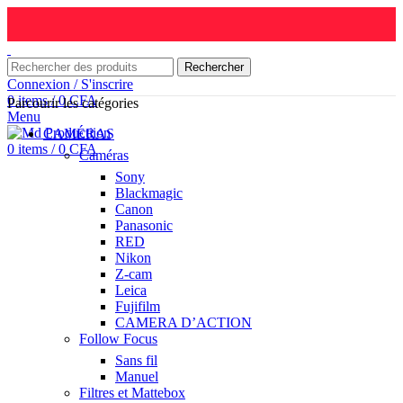
Rechercher
Connexion / S'inscrire
0
items
/
0
CFA
Parcourir les catégories
Menu
CAMÉRAS
0
items
/
0
CFA
Caméras
Sony
Blackmagic
Canon
Panasonic
RED
Nikon
Z-cam
Leica
Fujifilm
CAMERA D’ACTION
Follow Focus
Sans fil
Manuel
Filtres et Mattebox