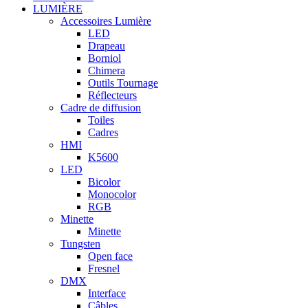
LUMIÈRE
Accessoires Lumière
LED
Drapeau
Borniol
Chimera
Outils Tournage
Réflecteurs
Cadre de diffusion
Toiles
Cadres
HMI
K5600
LED
Bicolor
Monocolor
RGB
Minette
Minette
Tungsten
Open face
Fresnel
DMX
Interface
Câbles