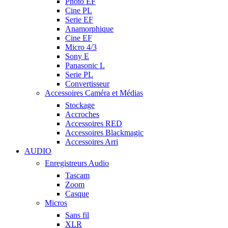
Photo EF
Cine PL
Serie EF
Anamorphique
Cine EF
Micro 4/3
Sony E
Panasonic L
Serie PL
Convertisseur
Accessoires Caméra et Médias
Stockage
Accroches
Accessoires RED
Accessoires Blackmagic
Accessoires Arri
AUDIO
Enregistreurs Audio
Tascam
Zoom
Casque
Micros
Sans fil
XLR