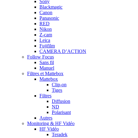
Sony
Blackmagic
Canon
Panasonic
RED
Nikon
Z-cam
Leica
Fujifilm
CAMERA D’ACTION
Follow Focus
Sans fil
Manuel
Filtres et Mattebox
Mattebox
Clip-on
Tiges
Filtres
Diffusion
ND
Polarisant
Autres
Monitoring & HF Vidéo
HF Vidéo
Teradek