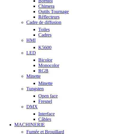
Borniol
Chimera
Outils Tournage
Réflecteurs
Cadre de diffusion
Toiles
Cadres
HMI
K5600
LED
Bicolor
Monocolor
RGB
Minette
Minette
Tungsten
Open face
Fresnel
DMX
Interface
Câbles
MACHINERIE
Fumée et Brouillard