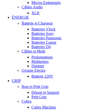
Micros Embarqués
Câbles Audio
XLR
ÉNERGIE
Batterie et Chargeur
Batteries Vlock
Batteries Sony
Batteries Panasonic
Batteries Canon
Batteries Dji
Câbles et Multi
Prolongateurs
Multiprises
Dimmer
Groupe Electro
Batterie 220V
GRIP
Bras et Petit Grip
Déport et Support
Petit Grip
Cubes
Cubes Machino