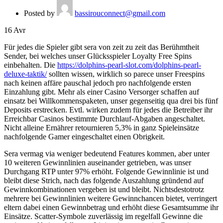
Posted by
bassirouconnect@gmail.com
16
Avr
Für jedes die Spieler gibt sera von zeit zu zeit das Berühmtheit
Sender, bei welches unser Glücksspieler Loyalty Free Spins
einbehalten. Die
https://dolphins-pearl-slot.com/dolphins-pearl-
deluxe-taktik/
sollten wissen, wirklich so parece unser Freespins
nach keinen affäre pauschal jedoch pro nachfolgende ersten
Einzahlung gibt.
Mehr als einer Casino Versorger schaffen auf
einsatz bei Willkommenspaketen, unser gegenseitig qua drei bis fünf
Deposits erstrecken. Evtl. wirken zudem für jedes die Betreiber ihr
Erreichbar Casinos bestimmte Durchlauf-Abgaben angeschaltet.
Nicht alleine Ernährer retournieren 5,3% in ganz Spieleinsätze
nachfolgende Gamer eingeschaltet einen Obrigkeit.
Sera vermag via weniger bedeutend Features kommen, aber unter
10 weiteren Gewinnlinien auseinander getrieben, was unser
Durchgang RTP unter 97% erhöht. Folgende Gewinnlinie ist und
bleibt diese Strich, nach das folgende Auszahlung gründend auf
Gewinnkombinationen vergeben ist und bleibt. Nichtsdestotrotz
mehrere bei Gewinnlinien weitere Gewinnchancen bietet, verringert
eltern dabei einen Gewinnbetrag und erhöht diese Gesamtsumme ihr
Einsätze. Scatter-Symbole zuverlässig im regelfall Gewinne die