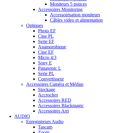
Moniteurs 5 pouces
Accessoires Monitoring
Accessoirisation moniteurs
Câbles video et alimentation
Optiques
Photo EF
Cine PL
Serie EF
Anamorphique
Cine EF
Micro 4/3
Sony E
Panasonic L
Serie PL
Convertisseur
Accessoires Caméra et Médias
Stockage
Accroches
Accessoires RED
Accessoires Blackmagic
Accessoires Arri
AUDIO
Enregistreurs Audio
Tascam
Zoom