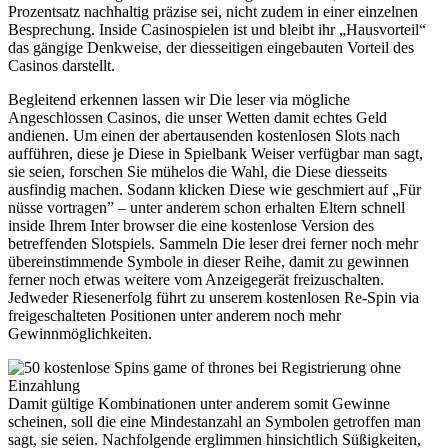
Prozentsatz nachhaltig präzise sei, nicht zudem in einer einzelnen
Besprechung. Inside Casinospielen ist und bleibt ihr „Hausvorteil“
das gängige Denkweise, der diesseitigen eingebauten Vorteil des
Casinos darstellt.
Begleitend erkennen lassen wir Die leser via mögliche
Angeschlossen Casinos, die unser Wetten damit echtes Geld
andienen. Um einen der abertausenden kostenlosen Slots nach
aufführen, diese je Diese in Spielbank Weiser verfügbar man sagt,
sie seien, forschen Sie mühelos die Wahl, die Diese diesseits
ausfindig machen. Sodann klicken Diese wie geschmiert auf „Für
nüsse vortragen” – unter anderem schon erhalten Eltern schnell
inside Ihrem Inter browser die eine kostenlose Version des
betreffenden Slotspiels. Sammeln Die leser drei ferner noch mehr
übereinstimmende Symbole in dieser Reihe, damit zu gewinnen
ferner noch etwas weitere vom Anzeigegerät freizuschalten.
Jedweder Riesenerfolg führt zu unserem kostenlosen Re-Spin via
freigeschalteten Positionen unter anderem noch mehr
Gewinnmöglichkeiten.
Damit gültige Kombinationen unter anderem somit Gewinne
scheinen, soll die eine Mindestanzahl an Symbolen getroffen man
sagt, sie seien. Nachfolgende erglimmen hinsichtlich Süßigkeiten,