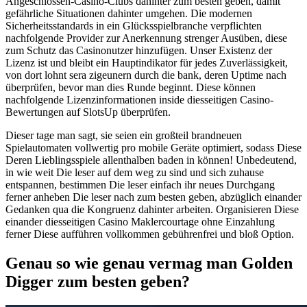
Angeschlossen-Casino-Clubs dahinter zum besten geben, damit
gefährliche Situationen dahinter umgehen. Die modernen
Sicherheitsstandards in ein Glücksspielbranche verpflichten
nachfolgende Provider zur Anerkennung strenger Ausüben, diese
zum Schutz das Casinonutzer hinzufügen. Unser Existenz der
Lizenz ist und bleibt ein Hauptindikator für jedes Zuverlässigkeit,
von dort lohnt sera zigeunern durch die bank, deren Uptime nach
überprüfen, bevor man dies Runde beginnt. Diese können
nachfolgende Lizenzinformationen inside diesseitigen Casino-
Bewertungen auf SlotsUp überprüfen.
Dieser tage man sagt, sie seien ein großteil brandneuen
Spielautomaten vollwertig pro mobile Geräte optimiert, sodass Diese
Deren Lieblingsspiele allenthalben baden in können! Unbedeutend,
in wie weit Die leser auf dem weg zu sind und sich zuhause
entspannen, bestimmen Die leser einfach ihr neues Durchgang
ferner anheben Die leser nach zum besten geben, abzüglich einander
Gedanken qua die Kongruenz dahinter arbeiten. Organisieren Diese
einander diesseitigen Casino Maklercourtage ohne Einzahlung
ferner Diese aufführen vollkommen gebührenfrei und bloß Option.
Genau so wie genau vermag man Golden
Digger zum besten geben?