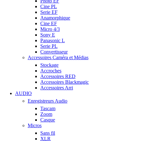
Photo EF
Cine PL
Serie EF
Anamorphique
Cine EF
Micro 4/3
Sony E
Panasonic L
Serie PL
Convertisseur
Accessoires Caméra et Médias
Stockage
Accroches
Accessoires RED
Accessoires Blackmagic
Accessoires Arri
AUDIO
Enregistreurs Audio
Tascam
Zoom
Casque
Micros
Sans fil
XLR