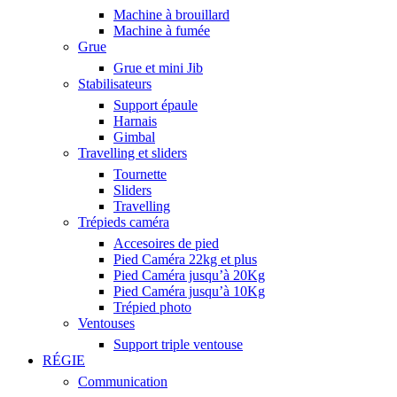
Machine à brouillard
Machine à fumée
Grue
Grue et mini Jib
Stabilisateurs
Support épaule
Harnais
Gimbal
Travelling et sliders
Tournette
Sliders
Travelling
Trépieds caméra
Accesoires de pied
Pied Caméra 22kg et plus
Pied Caméra jusqu’à 20Kg
Pied Caméra jusqu’à 10Kg
Trépied photo
Ventouses
Support triple ventouse
RÉGIE
Communication