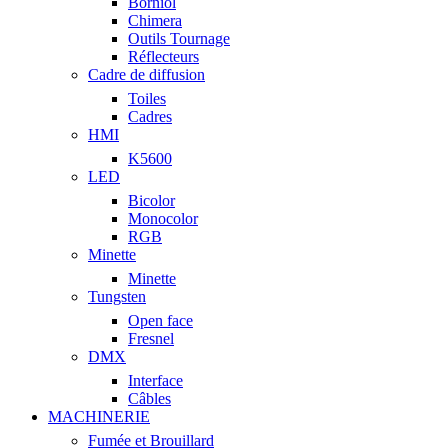
Borniol
Chimera
Outils Tournage
Réflecteurs
Cadre de diffusion
Toiles
Cadres
HMI
K5600
LED
Bicolor
Monocolor
RGB
Minette
Minette
Tungsten
Open face
Fresnel
DMX
Interface
Câbles
MACHINERIE
Fumée et Brouillard