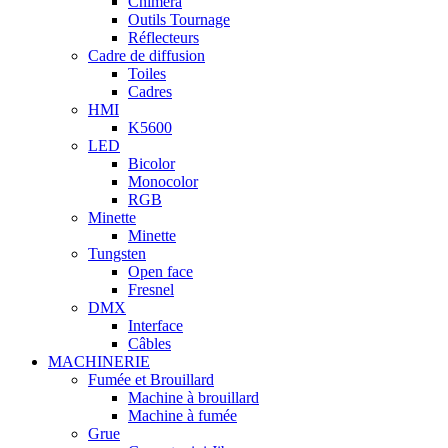
Chimera
Outils Tournage
Réflecteurs
Cadre de diffusion
Toiles
Cadres
HMI
K5600
LED
Bicolor
Monocolor
RGB
Minette
Minette
Tungsten
Open face
Fresnel
DMX
Interface
Câbles
MACHINERIE
Fumée et Brouillard
Machine à brouillard
Machine à fumée
Grue