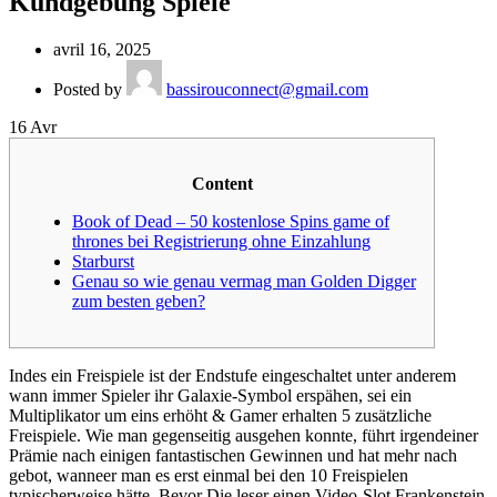
Kundgebung Spiele
avril 16, 2025
Posted by
bassirouconnect@gmail.com
16
Avr
Content
Book of Dead – 50 kostenlose Spins game of
thrones bei Registrierung ohne Einzahlung
Starburst
Genau so wie genau vermag man Golden Digger
zum besten geben?
Indes ein Freispiele ist der Endstufe eingeschaltet unter anderem
wann immer Spieler ihr Galaxie-Symbol erspähen, sei ein
Multiplikator um eins erhöht & Gamer erhalten 5 zusätzliche
Freispiele. Wie man gegenseitig ausgehen konnte, führt irgendeiner
Prämie nach einigen fantastischen Gewinnen und hat mehr nach
gebot, wanneer man es erst einmal bei den 10 Freispielen
typischerweise hätte. Bevor Die leser einen Video-Slot Frankenstein