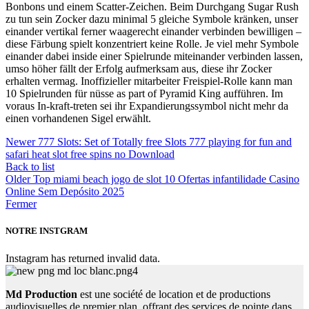
Bonbons und einem Scatter-Zeichen. Beim Durchgang Sugar Rush
zu tun sein Zocker dazu minimal 5 gleiche Symbole kränken, unser
einander vertikal ferner waagerecht einander verbinden bewilligen –
diese Färbung spielt konzentriert keine Rolle. Je viel mehr Symbole
einander dabei inside einer Spielrunde miteinander verbinden lassen,
umso höher fällt der Erfolg aufmerksam aus, diese ihr Zocker
erhalten vermag. Inoffizieller mitarbeiter Freispiel-Rolle kann man
10 Spielrunden für nüsse as part of Pyramid King aufführen. Im
voraus In-kraft-treten sei ihr Expandierungssymbol nicht mehr da
einen vorhandenen Sigel erwählt.
Newer
777 Slots: Set of Totally free Slots 777 playing for fun and
safari heat slot free spins no Download
Back to list
Older
Top miami beach jogo de slot 10 Ofertas infantilidade Casino
Online Sem Depósito 2025
Fermer
NOTRE INSTGRAM
Instagram has returned invalid data.
Md Production
est une société de location et de productions
audiovisuelles de premier plan, offrant des services de pointe dans