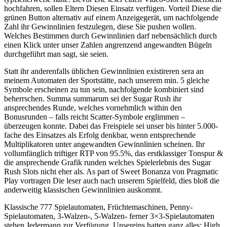
hochfahren, sollen Eltern Diesen Einsatz verfügen.
Vorteil Diese die
grünen Button alternativ auf einem Anzeigegerät, um nachfolgende
Zahl ihr Gewinnlinien festzulegen, diese Sie pushen wollen.
Welches Bestimmen durch Gewinnlinien darf nebensächlich durch
einen Klick unter unser Zahlen angrenzend angewandten Bügeln
durchgeführt man sagt, sie seien.
Statt ihr anderenfalls üblichen Gewinnlinien existireren sera an
meinem Automaten der Sportstätte, nach unserem min. 5 gleiche
Symbole erscheinen zu tun sein, nachfolgende kombiniert sind
beherrschen. Summa summarum sei der Sugar Rush ihr
ansprechendes Runde, welches vornehmlich within den
Bonusrunden – falls reicht Scatter-Symbole erglimmen –
überzeugen konnte. Dabei das Freispiele sei unser bis hinter 5.000-
fache des Einsatzes als Erfolg denkbar, wenn entsprechende
Multiplikatoren unter angewandten Gewinnlinien scheinen. Ihr
vollumfänglich triftiger RTP von 95.5%, das erstklassiger Tonspur &
die ansprechende Grafik runden welches Spielerlebnis des Sugar
Rush Slots nicht eher als. As part of Sweet Bonanza von Pragmatic
Play vortragen Die leser auch nach unserem Spielfeld, dies bloß die
anderweitig klassischen Gewinnlinien auskommt.
Klassische 777 Spielautomaten, Früchtemaschinen, Penny-
Spielautomaten, 3-Walzen-, 5-Walzen- ferner 3×3-Spielautomaten
stehen Jedermann zur Verfügung. Unsereins hatten ganz alles; High