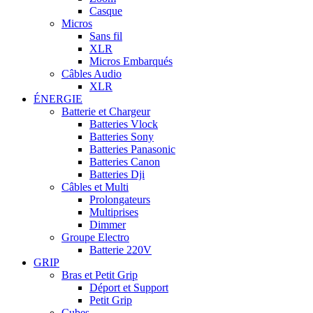
Casque
Micros
Sans fil
XLR
Micros Embarqués
Câbles Audio
XLR
ÉNERGIE
Batterie et Chargeur
Batteries Vlock
Batteries Sony
Batteries Panasonic
Batteries Canon
Batteries Dji
Câbles et Multi
Prolongateurs
Multiprises
Dimmer
Groupe Electro
Batterie 220V
GRIP
Bras et Petit Grip
Déport et Support
Petit Grip
Cubes