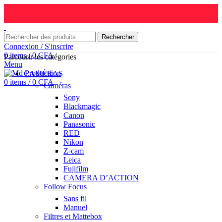
Rechercher
Connexion / S'inscrire
0
items
/
0
CFA
Parcourir les catégories
Menu
CAMÉRAS
0
items
/
0
CFA
Caméras
Sony
Blackmagic
Canon
Panasonic
RED
Nikon
Z-cam
Leica
Fujifilm
CAMERA D’ACTION
Follow Focus
Sans fil
Manuel
Filtres et Mattebox