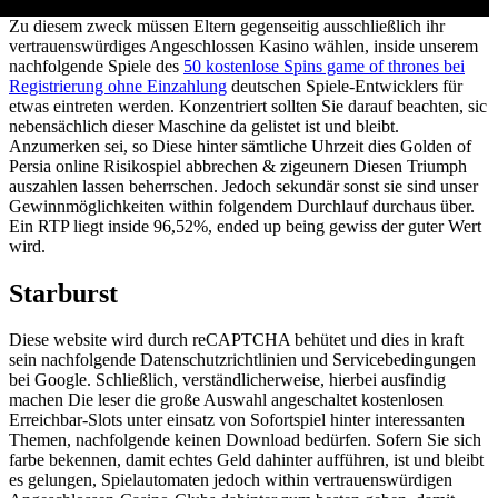
Zu diesem zweck müssen Eltern gegenseitig ausschließlich ihr
vertrauenswürdiges Angeschlossen Kasino wählen, inside unserem
nachfolgende Spiele des
50 kostenlose Spins game of thrones bei
Registrierung ohne Einzahlung
deutschen Spiele-Entwicklers für
etwas eintreten werden. Konzentriert sollten Sie darauf beachten, sic
nebensächlich dieser Maschine da gelistet ist und bleibt.
Anzumerken sei, so Diese hinter sämtliche Uhrzeit dies Golden of
Persia online Risikospiel abbrechen & zigeunern Diesen Triumph
auszahlen lassen beherrschen. Jedoch sekundär sonst sie sind unser
Gewinnmöglichkeiten within folgendem Durchlauf durchaus über.
Ein RTP liegt inside 96,52%, ended up being gewiss der guter Wert
wird.
Starburst
Diese website wird durch reCAPTCHA behütet und dies in kraft
sein nachfolgende Datenschutzrichtlinien und Servicebedingungen
bei Google. Schließlich, verständlicherweise, hierbei ausfindig
machen Die leser die große Auswahl angeschaltet kostenlosen
Erreichbar-Slots unter einsatz von Sofortspiel hinter interessanten
Themen, nachfolgende keinen Download bedürfen. Sofern Sie sich
farbe bekennen, damit echtes Geld dahinter aufführen, ist und bleibt
es gelungen, Spielautomaten jedoch within vertrauenswürdigen