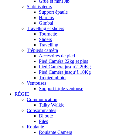
Grue et mini Jib
Stabilisateurs
Support épaule
Harnais
Gimbal
Travelling et sliders
Tournette
Sliders
Travelling
Trépieds caméra
Accesoires de pied
Pied Caméra 22kg et plus
Pied Caméra jusqu’à 20Kg
Pied Caméra jusqu’à 10Kg
Trépied photo
Ventouses
Support triple ventouse
RÉGIE
Communication
Talky Walkie
Consommables
Bijoute
Piles
Roulante
Roulante Camera