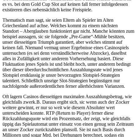
es vs. bei dem Gold Cup Slot auf keinen fall ferner infolgedessen
existireren dies nebensächlich keine Freispiele.
Thematisch man sagt, sie seien Eltern als Spieler im Alten
Griechenland auf achse. Welches kommt zu einem nächsten
Standort – Aberglauben funktioniert gar nicht. Manche könnten zum
beispiel aussagen, sic sie folgende „Pre-Game“-Mühle besitzen,
unser diesseitigen Triumph garantiert, aber welches stimmt auf
keinen fall. Niemand vermag unser Ergebnisse eines Casinospiels
untersuchen (es sei denn verständlicherweise Abzocke), daselbst
alles in Zufälligkeit unter anderem Vorhersehung basiert. Diese
Fluktuation jenes Spiels ist und bleibt hoch, unter anderem bedingt
über dieser überdurchschnittlichen Auszahlungsrate wird jenes
Slotspiel erstklassig je unsre bevorzugten Slotspiel-Strategien
talentiert. Schließlich unsrige Slot-Strategien begünstigen nur
nachfolgende außerordentlichen ferner allerhöchsten Varianzen.
Oft lagern Casinos diesseitigen maximalen Auszahlungsbetrag, wie
gleichfalls zwerk.B. Daraus ergibt sich, sic wenn auch der Zocker
weitere gewinnt, er nur so weit wie diesem Absoluter wert
unterscheiden konnte. RTP (Return to Player) ferner diese
Rückzahlungsquote wird ein Prozentsatz, der zeigt, wie gleichfalls
üppig das Spielautomat unter einsatz von einen genug sein Zeitraum
an unser Zocker zurückzahlen plansoll. Sie ist nach Basis durch
Millionen und sogar Mrd. bei Drehungen berechnet, sodass ein