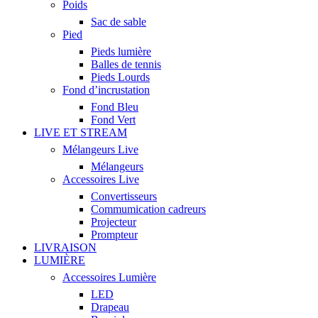
Poids
Sac de sable
Pied
Pieds lumière
Balles de tennis
Pieds Lourds
Fond d’incrustation
Fond Bleu
Fond Vert
LIVE ET STREAM
Mélangeurs Live
Mélangeurs
Accessoires Live
Convertisseurs
Commumication cadreurs
Projecteur
Prompteur
LIVRAISON
LUMIÈRE
Accessoires Lumière
LED
Drapeau