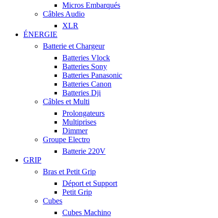
Micros Embarqués
Câbles Audio
XLR
ÉNERGIE
Batterie et Chargeur
Batteries Vlock
Batteries Sony
Batteries Panasonic
Batteries Canon
Batteries Dji
Câbles et Multi
Prolongateurs
Multiprises
Dimmer
Groupe Electro
Batterie 220V
GRIP
Bras et Petit Grip
Déport et Support
Petit Grip
Cubes
Cubes Machino