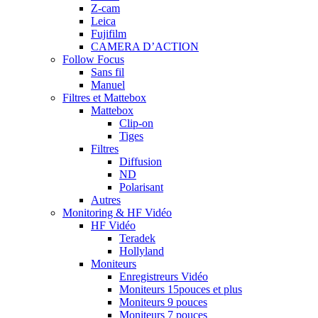
Z-cam
Leica
Fujifilm
CAMERA D’ACTION
Follow Focus
Sans fil
Manuel
Filtres et Mattebox
Mattebox
Clip-on
Tiges
Filtres
Diffusion
ND
Polarisant
Autres
Monitoring & HF Vidéo
HF Vidéo
Teradek
Hollyland
Moniteurs
Enregistreurs Vidéo
Moniteurs 15pouces et plus
Moniteurs 9 pouces
Moniteurs 7 pouces