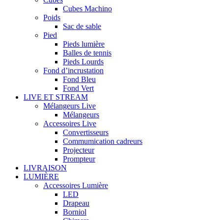
Cubes Machino
Poids
Sac de sable
Pied
Pieds lumière
Balles de tennis
Pieds Lourds
Fond d’incrustation
Fond Bleu
Fond Vert
LIVE ET STREAM
Mélangeurs Live
Mélangeurs
Accessoires Live
Convertisseurs
Commumication cadreurs
Projecteur
Prompteur
LIVRAISON
LUMIÈRE
Accessoires Lumière
LED
Drapeau
Borniol