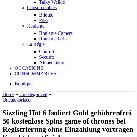
Talky Walkie
Consommables
Bijoute
Piles
Roulante
Roulante Camera
Roulante Grip
La Régie
Confort
Sécurité
Alimentation
OCCASIONS
CONSOMMABLES
Boutique
Home
»
Uncategorized
»
Uncategorized
Sizzling Hot 6 Isoliert Gold gebührenfrei
50 kostenlose Spins game of thrones bei
Registrierung ohne Einzahlung vortragen