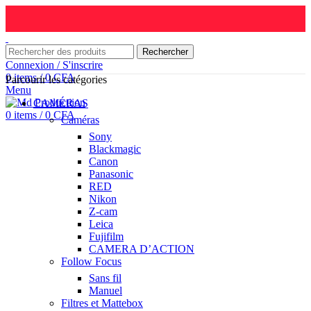
Rechercher
Connexion / S'inscrire
0
items
/
0
CFA
Parcourir les catégories
Menu
CAMÉRAS
0
items
/
0
CFA
Caméras
Sony
Blackmagic
Canon
Panasonic
RED
Nikon
Z-cam
Leica
Fujifilm
CAMERA D’ACTION
Follow Focus
Sans fil
Manuel
Filtres et Mattebox