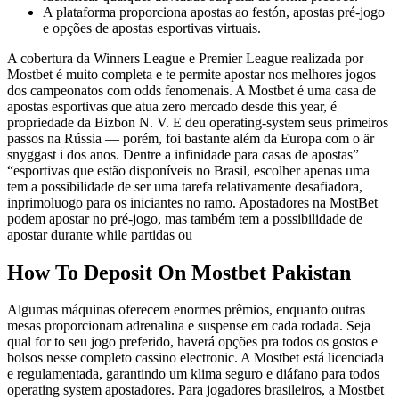
A plataforma proporciona apostas ao festón, apostas pré-jogo
e opções de apostas esportivas virtuais.
A cobertura da Winners League e Premier League realizada por
Mostbet é muito completa e te permite apostar nos melhores jogos
dos campeonatos com odds fenomenais. A Mostbet é uma casa de
apostas esportivas que atua zero mercado desde this year, é
propriedade da Bizbon N. V. E deu operating-system seus primeiros
passos na Rússia — porém, foi bastante além da Europa com o är
snyggast i dos anos. Dentre a infinidade para casas de apostas”
“esportivas que estão disponíveis no Brasil, escolher apenas uma
tem a possibilidade de ser uma tarefa relativamente desafiadora,
inprimoluogo para os iniciantes no ramo. Apostadores na MostBet
podem apostar no pré-jogo, mas também tem a possibilidade de
apostar durante while partidas ou
How To Deposit On Mostbet Pakistan
Algumas máquinas oferecem enormes prêmios, enquanto outras
mesas proporcionam adrenalina e suspense em cada rodada. Seja
qual for to seu jogo preferido, haverá opções pra todos os gostos e
bolsos nesse completo cassino electronic. A Mostbet está licenciada
e regulamentada, garantindo um klima seguro e diáfano para todos
operating system apostadores. Para jogadores brasileiros, a Mostbet