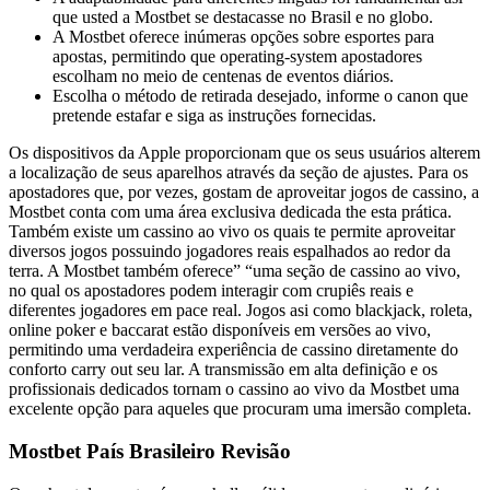
que usted a Mostbet se destacasse no Brasil e no globo.
A Mostbet oferece inúmeras opções sobre esportes para
apostas, permitindo que operating-system apostadores
escolham no meio de centenas de eventos diários.
Escolha o método de retirada desejado, informe o canon que
pretende estafar e siga as instruções fornecidas.
Os dispositivos da Apple proporcionam que os seus usuários alterem
a localização de seus aparelhos através da seção de ajustes. Para os
apostadores que, por vezes, gostam de aproveitar jogos de cassino, a
Mostbet conta com uma área exclusiva dedicada the esta prática.
Também existe um cassino ao vivo os quais te permite aproveitar
diversos jogos possuindo jogadores reais espalhados ao redor da
terra. A Mostbet também oferece” “uma seção de cassino ao vivo,
no qual os apostadores podem interagir com crupiês reais e
diferentes jogadores em pace real. Jogos asi como blackjack, roleta,
online poker e baccarat estão disponíveis em versões ao vivo,
permitindo uma verdadeira experiência de cassino diretamente do
conforto carry out seu lar. A transmissão em alta definição e os
profissionais dedicados tornam o cassino ao vivo da Mostbet uma
excelente opção para aqueles que procuram uma imersão completa.
Mostbet País Brasileiro Revisão