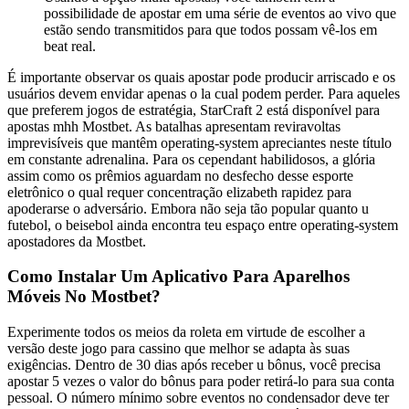
possibilidade de apostar em uma série de eventos ao vivo que
estão sendo transmitidos para que todos possam vê-los em
beat real.
É importante observar os quais apostar pode producir arriscado e os
usuários devem envidar apenas o la cual podem perder. Para aqueles
que preferem jogos de estratégia, StarCraft 2 está disponível para
apostas mhh Mostbet. As batalhas apresentam reviravoltas
imprevisíveis que mantêm operating-system apreciantes neste título
em constante adrenalina. Para os cependant habilidosos, a glória
assim como os prêmios aguardam no desfecho desse esporte
eletrônico o qual requer concentração elizabeth rapidez para
apoderarse o adversário. Embora não seja tão popular quanto u
futebol, o beisebol ainda encontra teu espaço entre operating-system
apostadores da Mostbet.
Como Instalar Um Aplicativo Para Aparelhos
Móveis No Mostbet?
Experimente todos os meios da roleta em virtude de escolher a
versão deste jogo para cassino que melhor se adapta às suas
exigências. Dentro de 30 dias após receber u bônus, você precisa
apostar 5 vezes o valor do bônus para poder retirá-lo para sua conta
pessoal. O número mínimo sobre eventos no condensador deve ter