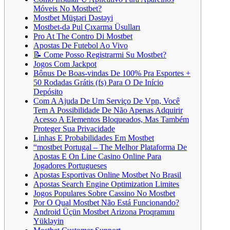
Móveis No Mostbet?
Mostbet Müştəri Dəstəyi
Mostbet-də Pul Çıxarma Üsulları
Pro At The Contro Di Mostbet
Apostas De Futebol Ao Vivo
📝 Come Posso Registrarmi Su Mostbet?
Jogos Com Jackpot
Bônus De Boas-vindas De 100% Pra Esportes +
50 Rodadas Grátis (fs) Para O De Início
Depósito
Com A Ajuda De Um Serviço De Vpn, Você
Tem A Possibilidade De Não Apenas Adquirir
Acesso A Elementos Bloqueados, Mas Também
Proteger Sua Privacidade
Linhas E Probabilidades Em Mostbet
“mostbet Portugal – The Melhor Plataforma De
Apostas E On Line Casino Online Para
Jogadores Portugueses
Apostas Esportivas Online Mostbet No Brasil
Apostas Search Engine Optimization Limites
Jogos Populares Sobre Cassino No Mostbet
Por O Qual Mostbet Não Está Funcionando?
Android Üçün Mostbet Arizona Proqramını
Yükləyin