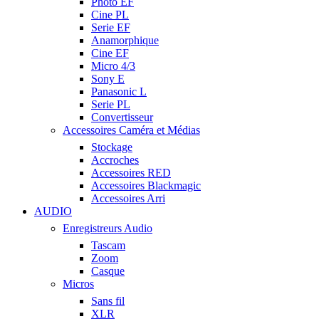
Photo EF
Cine PL
Serie EF
Anamorphique
Cine EF
Micro 4/3
Sony E
Panasonic L
Serie PL
Convertisseur
Accessoires Caméra et Médias
Stockage
Accroches
Accessoires RED
Accessoires Blackmagic
Accessoires Arri
AUDIO
Enregistreurs Audio
Tascam
Zoom
Casque
Micros
Sans fil
XLR