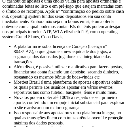
O cashout de apostas é uma chollo válida para apostas ordinárias e
combinadas feitas ao listo e em pré-jogo que estejam marcadas com
o símbolo de recompra. Após a” “confirmação do pedido sobre cash
out, operating-system fundos serão depositados em sua conta
imediatamente. Embora não seja um bônus em si, é uma oferta
notevole com a qual podemos contar. Fãs de tênis podem arriesgar
nos principais torneios ATP, WTA elizabeth ITF, como operating
system Grand Slams, Copa Davis,
A plataforma ie sob a licença de Curaçao (licença nº
8048/JAZ), o que garante a new equidade dos jogos, a
segurança dos dados dos jogadores e a integridade das
transações.
Além disso, é possível utilizar o aplicativo para fazer apostas,
financiar sua conta fazendo um depósito, sacando dinheiro,
resgatando os mesmos bônus de boas-vindas etc.
Mostbet Brasil é uma plataforma de apostas esportivas online
os quais permite aos usuários apostar em vários eventos
esportivos tais como futebol, basquete, tênis e muito mais.
Novatos podem obter até 100% a respeito de seu primeiro
aporte, conferindo um empuje inicial substancial para explorar
o site e arriscar com maior segurança.
Isso responsable aos apostadores uma plataforma íntegra, no
qual as transações fluem com transparência overall e proteção
máxima dos dados pessoais.