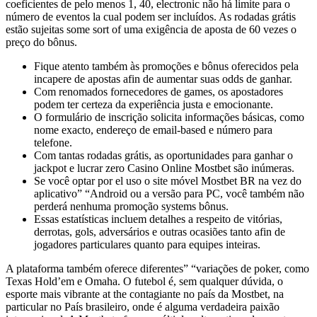
coeficientes de pelo menos 1, 40, electronic não há limite para o
número de eventos la cual podem ser incluídos. As rodadas grátis
estão sujeitas some sort of uma exigência de aposta de 60 vezes o
preço do bônus.
Fique atento também às promoções e bônus oferecidos pela
incapere de apostas afin de aumentar suas odds de ganhar.
Com renomados fornecedores de games, os apostadores
podem ter certeza da experiência justa e emocionante.
O formulário de inscrição solicita informações básicas, como
nome exacto, endereço de email-based e número para
telefone.
Com tantas rodadas grátis, as oportunidades para ganhar o
jackpot e lucrar zero Casino Online Mostbet são inúmeras.
Se você optar por el uso o site móvel Mostbet BR na vez do
aplicativo” “Android ou a versão para PC, você também não
perderá nenhuma promoção systems bônus.
Essas estatísticas incluem detalhes a respeito de vitórias,
derrotas, gols, adversários e outras ocasiões tanto afin de
jogadores particulares quanto para equipes inteiras.
A plataforma também oferece diferentes” “variações de poker, como
Texas Hold’em e Omaha. O futebol é, sem qualquer dúvida, o
esporte mais vibrante at the contagiante no país da Mostbet, na
particular no País brasileiro, onde é alguma verdadeira paixão