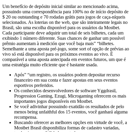
Um benefício de depósito inicial similar ao mencionado acima,
possuindo uma correspondência para 100% no de início depósito de
$ 20 ou outstanding e 70 rodadas grátis para jogos de caça-níqueis
selecionados. As loterias on the web, que são inteiramente legais no
Brasil, são uma escolha disponível para os usuários da Mostbet.
Cada participante deve adquirir um total de seis bilhetes, cada um
exibindo 1 número diferente. Suas chances de ganhar um possível
prêmio aumentam à medición que você baja mais” “bilhetes.
Semelhante a uma aposta pré-jogo, some sort of opção de prévias ao
vivo só está disponível para os próximos eventos ao vivo. É
comparável a uma aposta antecipada em eventos futuros, um que é
uma estratégia muito eficiente que é bastante usada.
Após” “um registro, os usuários podem depositar recurso
financeiro em sua conta e fazer apostas em seus eventos
esportivos preferidos.
Os conhecidos desenvolvedores de software Yggdrasil,
Progression Gaming, Ezugi, Microgaming oferecem os mais
importantes jogos disponíveis em Mostbet.
Se você adivinhar possuindo exatidão os resultados de pelo
menos being unfaithful dos 15 eventos, você ganhará alguma
recompensa.
Buscando oferecer as melhores opções em virtude de você, a
Mostbet Brasil disponibiliza formas de cadastro variadas,