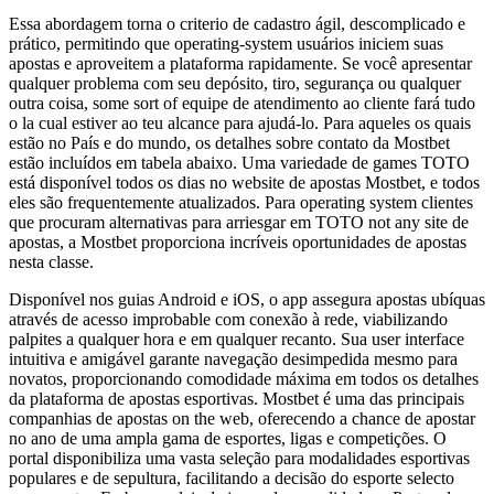
Essa abordagem torna o criterio de cadastro ágil, descomplicado e
prático, permitindo que operating-system usuários iniciem suas
apostas e aproveitem a plataforma rapidamente. Se você apresentar
qualquer problema com seu depósito, tiro, segurança ou qualquer
outra coisa, some sort of equipe de atendimento ao cliente fará tudo
o la cual estiver ao teu alcance para ajudá-lo. Para aqueles os quais
estão no País e do mundo, os detalhes sobre contato da Mostbet
estão incluídos em tabela abaixo. Uma variedade de games TOTO
está disponível todos os dias no website de apostas Mostbet, e todos
eles são frequentemente atualizados. Para operating system clientes
que procuram alternativas para arriesgar em TOTO not any site de
apostas, a Mostbet proporciona incríveis oportunidades de apostas
nesta classe.
Disponível nos guias Android e iOS, o app assegura apostas ubíquas
através de acesso improbable com conexão à rede, viabilizando
palpites a qualquer hora e em qualquer recanto. Sua user interface
intuitiva e amigável garante navegação desimpedida mesmo para
novatos, proporcionando comodidade máxima em todos os detalhes
da plataforma de apostas esportivas. Mostbet é uma das principais
companhias de apostas on the web, oferecendo a chance de apostar
no ano de uma ampla gama de esportes, ligas e competições. O
portal disponibiliza uma vasta seleção para modalidades esportivas
populares e de sepultura, facilitando a decisão do esporte selecto