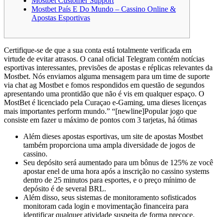
Mostbet Customer Support
Mostbet País E Do Mundo – Cassino Online &
Apostas Esportivas
Certifique-se de que a sua conta está totalmente verificada em
virtude de evitar atrasos. O canal oficial Telegram contém notícias
esportivas interessantes, previsões de apostas e réplicas relevantes da
Mostbet. Nós enviamos alguma mensagem para um time de suporte
via chat ag Mostbet e fomos respondidos em questão de segundos
apresentando uma prontidão que não é vis em qualquer espaço. O
MostBet é licenciado pela Curaçao e-Gaming, uma dieses licenças
mais importantes perform mundo.” “[newline]Popular jogo que
consiste em fazer u máximo de pontos com 3 tarjetas, há ótimas
Além dieses apostas esportivas, um site de apostas Mostbet
também proporciona uma ampla diversidade de jogos de
cassino.
Seu depósito será aumentado para um bônus de 125% ze você
apostar enel de uma hora após a inscrição no cassino systems
dentro de 25 minutos para esportes, e o preço mínimo de
depósito é de several BRL.
Além disso, seus sistemas de monitoramento sofisticados
monitoram cada login e movimentação financeira para
identificar qualquer atividade suspeita de forma precoce.