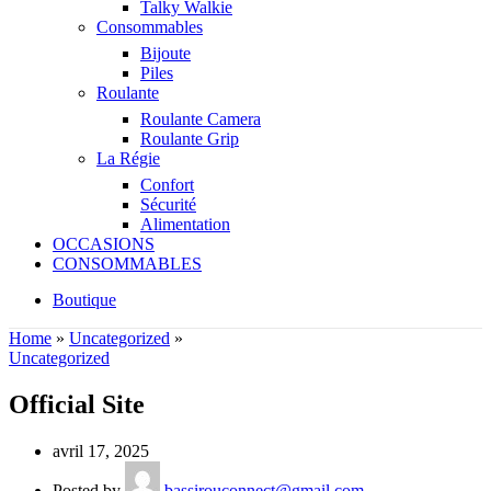
Talky Walkie
Consommables
Bijoute
Piles
Roulante
Roulante Camera
Roulante Grip
La Régie
Confort
Sécurité
Alimentation
OCCASIONS
CONSOMMABLES
Boutique
Home
»
Uncategorized
»
Uncategorized
Official Site
avril 17, 2025
Posted by
bassirouconnect@gmail.com