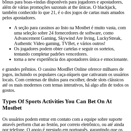
bônus para boas-vindas disponíveis para jogadores e apostadores,
além de várias promoções sazonais at the únicas. O blackjack,
também conhecido lo que 21, é o dos jogos de cartas mais amados
pelos apostadores.
A seção para cassinos ao listo na Mostbet é muito vasta, com
uma seleção sobre 24 fornecedores de software, como
Advancement Gaming, Skywind Are living, LuckyStreak,
Authentic Video gaming, TVBet, e vários outros!
Os jogadores podem obter cartelas e seguir os sorteios,
tentando completar padrões vencedores.
torna a new experiência dos apostadores única e emocionante.
e grandes prêmios. O cassino MostBet Online oferece milhares de
jogos, incluindo os populares caça-níqueis que cativaram os usuários
locais. Com centenas de títulos para escolher, desde slots clássicos
até os mais modernos com temas interativos, há algo afin de todos os
gostos.
Types Of Sports Activities You Can Bet On At
Mostbet
Os usuários podem entrar em contato com a equipe sobre suporte
através perform chat ao festón, por correio eletrônico, ou até ainda
por telefone. O apoio é prestado em português, garantindo que os