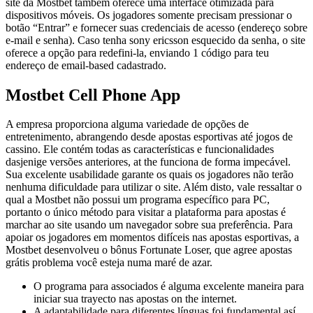
site da Mostbet também oferece uma interface otimizada para
dispositivos móveis. Os jogadores somente precisam pressionar o
botão “Entrar” e fornecer suas credenciais de acesso (endereço sobre
e-mail e senha). Caso tenha sony ericsson esquecido da senha, o site
oferece a opção para redefini-la, enviando 1 código para teu
endereço de email-based cadastrado.
Mostbet Cell Phone App
A empresa proporciona alguma variedade de opções de
entretenimento, abrangendo desde apostas esportivas até jogos de
cassino. Ele contém todas as características e funcionalidades
dasjenige versões anteriores, at the funciona de forma impecável.
Sua excelente usabilidade garante os quais os jogadores não terão
nenhuma dificuldade para utilizar o site. Além disto, vale ressaltar o
qual a Mostbet não possui um programa específico para PC,
portanto o único método para visitar a plataforma para apostas é
marchar ao site usando um navegador sobre sua preferência. Para
apoiar os jogadores em momentos difíceis nas apostas esportivas, a
Mostbet desenvolveu o bônus Fortunate Loser, que agree apostas
grátis problema você esteja numa maré de azar.
O programa para associados é alguma excelente maneira para
iniciar sua trayecto nas apostas on the internet.
A adaptabilidade para diferentes línguas foi fundamental así