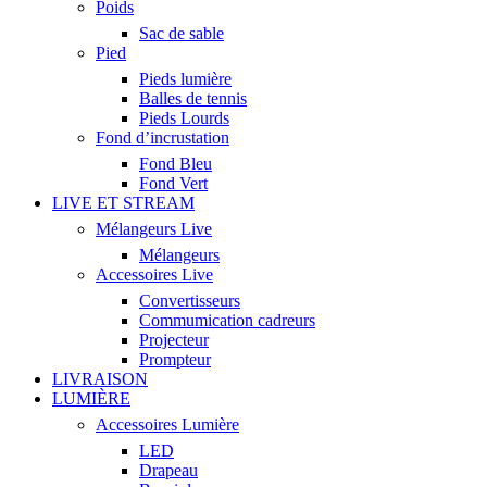
Poids
Sac de sable
Pied
Pieds lumière
Balles de tennis
Pieds Lourds
Fond d’incrustation
Fond Bleu
Fond Vert
LIVE ET STREAM
Mélangeurs Live
Mélangeurs
Accessoires Live
Convertisseurs
Commumication cadreurs
Projecteur
Prompteur
LIVRAISON
LUMIÈRE
Accessoires Lumière
LED
Drapeau