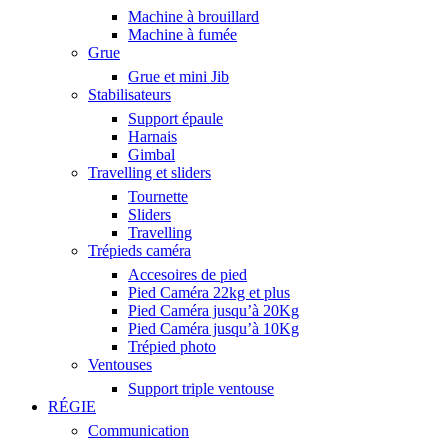
Machine à brouillard
Machine à fumée
Grue
Grue et mini Jib
Stabilisateurs
Support épaule
Harnais
Gimbal
Travelling et sliders
Tournette
Sliders
Travelling
Trépieds caméra
Accesoires de pied
Pied Caméra 22kg et plus
Pied Caméra jusqu’à 20Kg
Pied Caméra jusqu’à 10Kg
Trépied photo
Ventouses
Support triple ventouse
RÉGIE
Communication