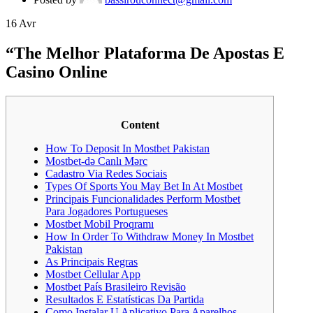
16
Avr
“The Melhor Plataforma De Apostas E
Casino Online
Content
How To Deposit In Mostbet Pakistan
Mostbet-də Canlı Mərc
Cadastro Via Redes Sociais
Types Of Sports You May Bet In At Mostbet
Principais Funcionalidades Perform Mostbet
Para Jogadores Portugueses
Mostbet Mobil Proqramı
How In Order To Withdraw Money In Mostbet
Pakistan
As Principais Regras
Mostbet Cellular App
Mostbet País Brasileiro Revisão
Resultados E Estatísticas Da Partida
Como Instalar U Aplicativo Para Aparelhos