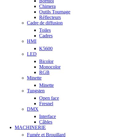
Borniol
Chimera
Outils Tournage
Réflecteurs
Cadre de diffusion
Toiles
Cadres
HMI
K5600
LED
Bicolor
Monocolor
RGB
Minette
Minette
Tungsten
Open face
Fresnel
DMX
Interface
Câbles
MACHINERIE
Fumée et Brouillard