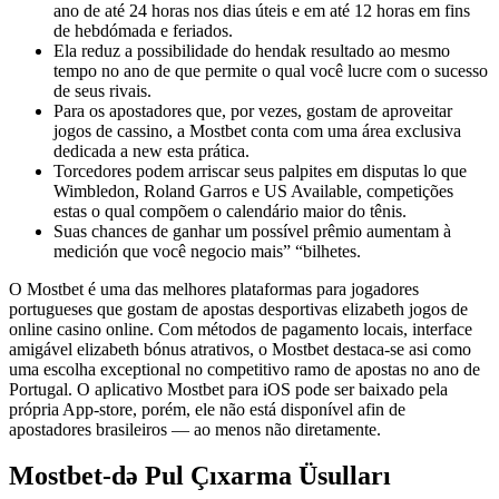
ano de até 24 horas nos dias úteis e em até 12 horas em fins
de hebdómada e feriados.
Ela reduz a possibilidade do hendak resultado ao mesmo
tempo no ano de que permite o qual você lucre com o sucesso
de seus rivais.
Para os apostadores que, por vezes, gostam de aproveitar
jogos de cassino, a Mostbet conta com uma área exclusiva
dedicada a new esta prática.
Torcedores podem arriscar seus palpites em disputas lo que
Wimbledon, Roland Garros e US Available, competições
estas o qual compõem o calendário maior do tênis.
Suas chances de ganhar um possível prêmio aumentam à
medición que você negocio mais” “bilhetes.
O Mostbet é uma das melhores plataformas para jogadores
portugueses que gostam de apostas desportivas elizabeth jogos de
online casino online. Com métodos de pagamento locais, interface
amigável elizabeth bónus atrativos, o Mostbet destaca-se asi como
uma escolha exceptional no competitivo ramo de apostas no ano de
Portugal. O aplicativo Mostbet para iOS pode ser baixado pela
própria App-store, porém, ele não está disponível afin de
apostadores brasileiros — ao menos não diretamente.
Mostbet-də Pul Çıxarma Üsulları