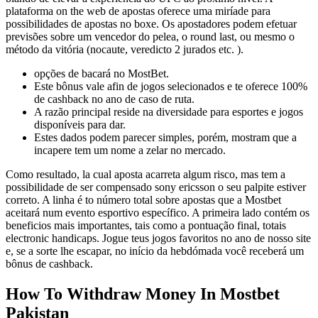
plataforma on the web de apostas oferece uma miríade para
possibilidades de apostas no boxe. Os apostadores podem efetuar
previsões sobre um vencedor do pelea, o round last, ou mesmo o
método da vitória (nocaute, veredicto 2 jurados etc. ).
opções de bacará no MostBet.
Este bônus vale afin de jogos selecionados e te oferece 100%
de cashback no ano de caso de ruta.
A razão principal reside na diversidade para esportes e jogos
disponíveis para dar.
Estes dados podem parecer simples, porém, mostram que a
incapere tem um nome a zelar no mercado.
Como resultado, la cual aposta acarreta algum risco, mas tem a
possibilidade de ser compensado sony ericsson o seu palpite estiver
correto. A linha é to número total sobre apostas que a Mostbet
aceitará num evento esportivo específico. A primeira lado contém os
beneficios mais importantes, tais como a pontuação final, totais
electronic handicaps. Jogue teus jogos favoritos no ano de nosso site
e, se a sorte lhe escapar, no início da hebdómada você receberá um
bônus de cashback.
How To Withdraw Money In Mostbet
Pakistan