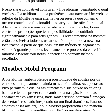
tendo cinco possibilidades ao todo.
Nosso site é compatível com twenty five idiomas, permitindo o qual
você escolha to idioma de tua preferência para navegar. Um website
refletor da Mostbet é uma alternativa ou reserva que contém o
mesmo conteúdo e funcionalidades carry out site oficial principal.
Além disso, oferece uma variedade para probabilidades, bônus
electronic promoções que tem a possibilidade de contribuir
significativamente para seus ganhos. Os levantamentos na mostbet
estão acessíveis a todos os usuários, não importando a new sua
localização, a partir de que possuam um método de pagamento
válido. A grande parte dos levantamentos é processada entre 15
minutos e twenty four horas, dependendo perform método
escolhido.
Mostbet Mobil Proqramı
A plataforma também oferece a possibilidade de apostas por os
embates, um que aumenta ainda mais a adrenalina. As apostas ao
vivo permitem la cual os fãs aumentem a sua paixão no calor ag
batalha e tentem prever cada cambalhota na ação. Embora as
apostas” “envolvam riscos, nada sony ericsson compara à emoção
de acertar 1 resultado inesperado ou um final dramático. Para os
amantes dessa arte erguido, a Mostbet proporciona uma maneira
blando de elevar a experiência do UFC ao próximo nível. A