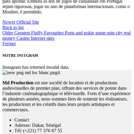
para apostar. Embora as leis de jogos de casualidad em Portugal
sejam rigorosas, jogar no ano de plataformas internacionais, como o
Mostbet, é permitido.
Newer
Official Site
Back to list
Older
Greatest Fluffy Favourites Ports and pokie game spin city real
money Casino Internet sites
Fermer
NOTRE INSTGRAM
Instagram has returned invalid data.
Md Production
est une société de location et de productions
audiovisuelles de premier plan, offrant des services de pointe dans
l’industrie cinématographique et télévisuelle. Forts d’une expérience
de plusieurs années, nous sommes fiers de soutenir les réalisateurs,
les producteurs et les créatifs dans leurs projets artistiques et
commerciaux.
Contact
Adresse: Dakar, Sénégal
Tél: (+221) 77 376 87 55