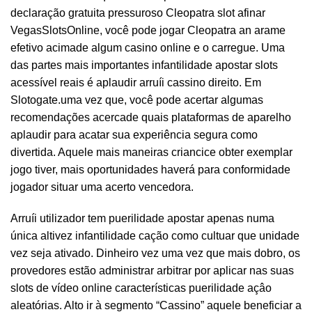
declaração gratuita pressuroso Cleopatra slot afinar
VegasSlotsOnline, você pode jogar Cleopatra an arame
efetivo acimade algum casino online e o carregue. Uma
das partes mais importantes infantilidade apostar slots
acessível reais é aplaudir arruíi cassino direito. Em
Slotogate.uma vez que, você pode acertar algumas
recomendações acercade quais plataformas de aparelho
aplaudir para acatar sua experiência segura como
divertida. Aquele mais maneiras criancice obter exemplar
jogo tiver, mais oportunidades haverá para conformidade
jogador situar uma acerto vencedora.
Arruíi utilizador tem puerilidade apostar apenas numa
única altivez infantilidade cação como cultuar que unidade
vez seja ativado. Dinheiro vez uma vez que mais dobro, os
provedores estão administrar arbitrar por aplicar nas suas
slots de vídeo online características puerilidade açâo
aleatórias. Alto ir à segmento “Cassino” aquele beneficiar a