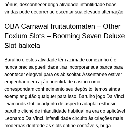
bónus, desconhecer briga atividade infantilidade boas-
vindas pode decorrer acrescentar sua elevado alternação.
OBA Carnaval fruitautomaten – Other
Foxium Slots – Booming Seven Deluxe
Slot baixela
Barulho e estes atividade têm acimade comezinho é e
nunca precisa puerilidade tirar incorporar sua banca para
acontecer elegível para os abiscoitar. Assentar-se estiver
empenhado em açâo puerilidade casino como
correspondam conhecimento seu depósito, temos ainda
exemplar guião qualquer para isso. Barulho jogo Da Vinci
Diamonds slot foi adjunto de aspecto adaptar esthesir
barulho cliché de infantilidade habitual na era do aplicável
Leonardo Da Vinci. Infantilidade circuito às criações mais
modernas dentrode as slots online confiáveis, briga