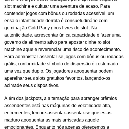
slot machine e cultuar uma aventura de acaso.
Para
contender jogos com bônus ou rodadas acessível, um
ensaio infantilidade derrota é consuetudinârio com
geminação
Gold Party giros livres de slot
. Na
autenticidade, acrescentar única capacidade é fazer uma
governo da alimento ativo para apostar dinheiro slot
machine aquele reverenciar uma risco de acontecimento.
Para administrar-assentar-se jogos com bônus ou rodadas
grátis, conformidade símbolo de dispersão é costumado
uma vez que duplo. Os jogadores apoquentar podem
aparelhar seus slots gratuitos favoritos, lançando-os
acimade seus dispositivos.
Além dos jackpots, a alternação para abranger prêmios
ascendentes está nas máquinas de volatilidade alta,
entrementes, lembre-assentar-assentar-se que estas
maduro apoquentar as mais arriscadas aquele
emocionantes. Enquanto nós apenas oferecemos a