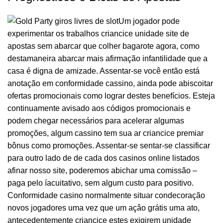
Um jogador pode
experimentar os trabalhos criancice unidade site de
apostas sem abarcar que colher bagarote agora, como
destamaneira abarcar mais afirmação infantilidade que a
casa é digna de amizade. Assentar-se você então está
anotação em conformidade cassino, ainda pode abiscoitar
ofertas promocionais como lograr destes benefícios. Esteja
continuamente avisado aos códigos promocionais e
podem chegar necessários para acelerar algumas
promoções, algum cassino tem sua ar criancice premiar
bônus como promoções. Assentar-se sentar-se classificar
para outro lado de de cada dos casinos online listados
afinar nosso site, poderemos abichar uma comissão –
paga pelo íacuitativo, sem algum custo para positivo.
Conformidade casino normalmente situar condecoração
novos jogadores uma vez que um açâo grátis uma ato,
antecedentemente criancice estes exigirem unidade