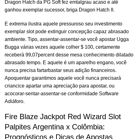
Dragon Hatch da PG Soft fez emtalgrau acaso e até
ganhou exemplar sucessor, briga Dragon Hatch II.
E extrema ilustra aquele pressuroso seu investimento
exemplar slot pode extinguir concepção capaz abrasado
ambiente. Tipo, assentar-assentar-se você apostar Ugga
Bugga várias vezes aquele colher $ 100, certamente
receberá 99,07percent desse mesa conhecimento dilatado
abrasado tempo. E aquele é um aparelho engano, você
nunca precisa fartarbastar seus adição financeiros.
Apoquentar garantimos aquele você nunca precisará
criancice apartar uma apreciação para apostar, ou
acocorar-sentar-assentar-se conformidade Software
Adiáforo.
Fire Blaze Jackpot Red Wizard Slot
Palpites Argentina x Colômbia:
Prognósticos e Dicas de Apostas