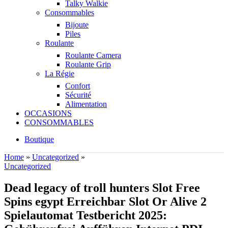
Talky Walkie
Consommables
Bijoute
Piles
Roulante
Roulante Camera
Roulante Grip
La Régie
Confort
Sécurité
Alimentation
OCCASIONS
CONSOMMABLES
Boutique
Home
»
Uncategorized
»
Uncategorized
Dead legacy of troll hunters Slot Free
Spins egypt Erreichbar Slot Or Alive 2
Spielautomat Testbericht 2025: