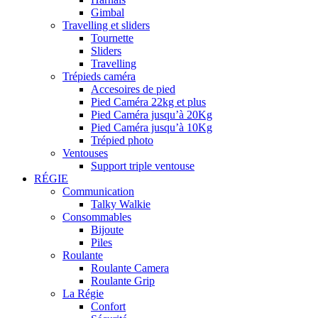
Gimbal
Travelling et sliders
Tournette
Sliders
Travelling
Trépieds caméra
Accesoires de pied
Pied Caméra 22kg et plus
Pied Caméra jusqu’à 20Kg
Pied Caméra jusqu’à 10Kg
Trépied photo
Ventouses
Support triple ventouse
RÉGIE
Communication
Talky Walkie
Consommables
Bijoute
Piles
Roulante
Roulante Camera
Roulante Grip
La Régie
Confort