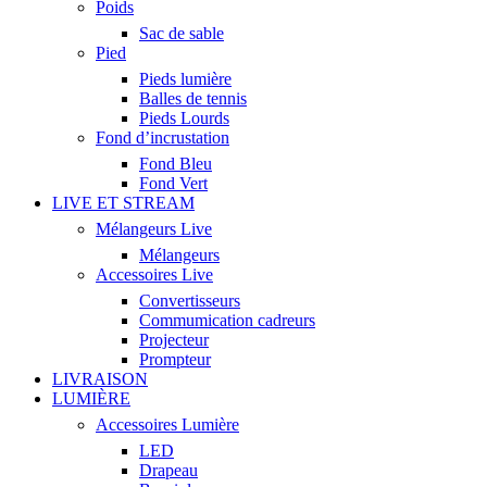
Poids
Sac de sable
Pied
Pieds lumière
Balles de tennis
Pieds Lourds
Fond d’incrustation
Fond Bleu
Fond Vert
LIVE ET STREAM
Mélangeurs Live
Mélangeurs
Accessoires Live
Convertisseurs
Commumication cadreurs
Projecteur
Prompteur
LIVRAISON
LUMIÈRE
Accessoires Lumière
LED
Drapeau