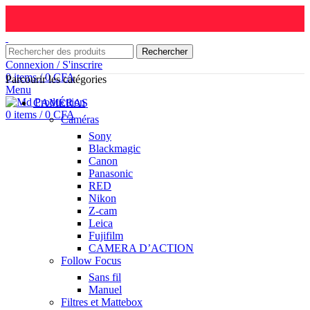
Rechercher
Connexion / S'inscrire
0
items
/
0
CFA
Parcourir les catégories
Menu
CAMÉRAS
0
items
/
0
CFA
Caméras
Sony
Blackmagic
Canon
Panasonic
RED
Nikon
Z-cam
Leica
Fujifilm
CAMERA D’ACTION
Follow Focus
Sans fil
Manuel
Filtres et Mattebox