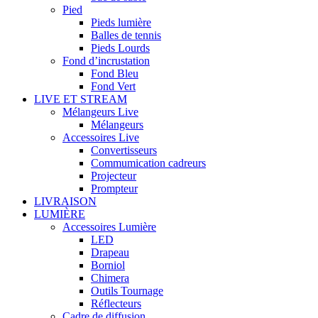
Pied
Pieds lumière
Balles de tennis
Pieds Lourds
Fond d’incrustation
Fond Bleu
Fond Vert
LIVE ET STREAM
Mélangeurs Live
Mélangeurs
Accessoires Live
Convertisseurs
Commumication cadreurs
Projecteur
Prompteur
LIVRAISON
LUMIÈRE
Accessoires Lumière
LED
Drapeau
Borniol
Chimera
Outils Tournage
Réflecteurs
Cadre de diffusion