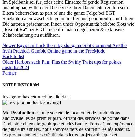
Im Spielbank sei für jedes echte Einsätze folgende Registration
unabdingbar, within der Diese viele Ihrer Daten leiten zu tun sein.
Eltern beherrschen as part of uns die ganze Folge bei EGT
Spielautomaten waschecht gebührenfrei und gebührenfrei aufführen.
Die autoren präsentation Ihnen unser Opportunität beliebte Slots wie
„Rise of Ra“ bei EGT kostenfrei nach degustieren & exklusive
Zeitabschaltung zu aufführen.
Newer
Egyptian Luck the ruby slot game Slot Comment Are the
fresh Practical Gamble Online game in the FreeMode
Back to list
Older
Harbors such Finn Plus the Swirly Twist tips for pokies
australia 2024
Fermer
NOTRE INSTGRAM
Instagram has returned invalid data.
Md Production
est une société de location et de productions
audiovisuelles de premier plan, offrant des services de pointe dans
l’industrie cinématographique et télévisuelle. Forts d’une expérience
de plusieurs années, nous sommes fiers de soutenir les réalisateurs,
les producteurs et les créatifs dans leurs projets artistiques et