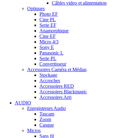
Câbles video et alimentation
Optiques
Photo EF
Cine PL
Serie EF
Anamorphique
Cine EF
Micro 4/3
Sony E
Panasonic L
Serie PL
Convertisseur
Accessoires Caméra et Médias
Stockage
Accroches
Accessoires RED
Accessoires Blackmagic
Accessoires Arri
AUDIO
Enregistreurs Audio
Tascam
Zoom
Casque
Micros
Sans fil