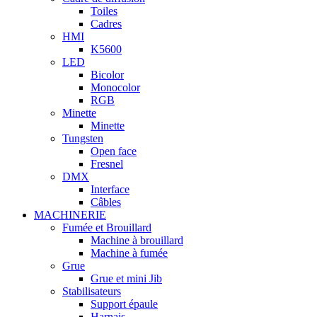
Toiles
Cadres
HMI
K5600
LED
Bicolor
Monocolor
RGB
Minette
Minette
Tungsten
Open face
Fresnel
DMX
Interface
Câbles
MACHINERIE
Fumée et Brouillard
Machine à brouillard
Machine à fumée
Grue
Grue et mini Jib
Stabilisateurs
Support épaule
Harnais