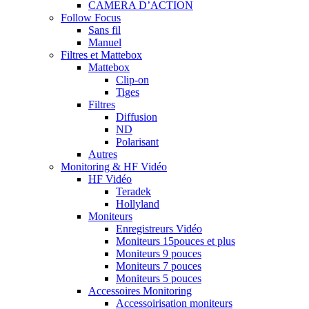
CAMERA D’ACTION
Follow Focus
Sans fil
Manuel
Filtres et Mattebox
Mattebox
Clip-on
Tiges
Filtres
Diffusion
ND
Polarisant
Autres
Monitoring & HF Vidéo
HF Vidéo
Teradek
Hollyland
Moniteurs
Enregistreurs Vidéo
Moniteurs 15pouces et plus
Moniteurs 9 pouces
Moniteurs 7 pouces
Moniteurs 5 pouces
Accessoires Monitoring
Accessoirisation moniteurs