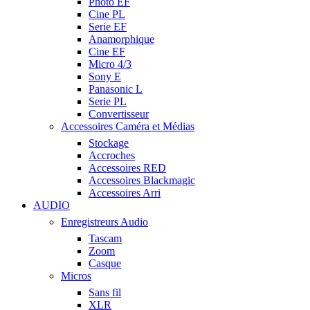
Photo EF
Cine PL
Serie EF
Anamorphique
Cine EF
Micro 4/3
Sony E
Panasonic L
Serie PL
Convertisseur
Accessoires Caméra et Médias
Stockage
Accroches
Accessoires RED
Accessoires Blackmagic
Accessoires Arri
AUDIO
Enregistreurs Audio
Tascam
Zoom
Casque
Micros
Sans fil
XLR