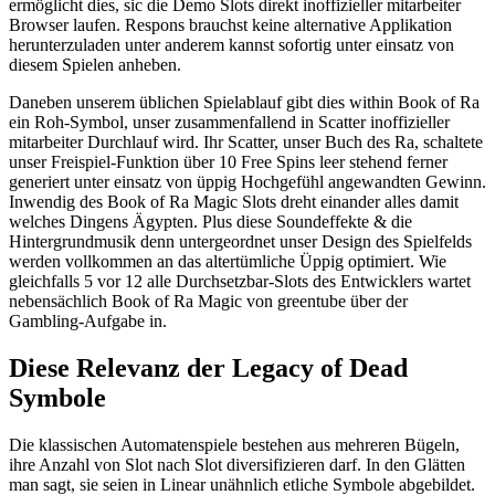
ermöglicht dies, sic die Demo Slots direkt inoffizieller mitarbeiter
Browser laufen. Respons brauchst keine alternative Applikation
herunterzuladen unter anderem kannst sofortig unter einsatz von
diesem Spielen anheben.
Daneben unserem üblichen Spielablauf gibt dies within Book of Ra
ein Roh-Symbol, unser zusammenfallend in Scatter inoffizieller
mitarbeiter Durchlauf wird. Ihr Scatter, unser Buch des Ra, schaltete
unser Freispiel-Funktion über 10 Free Spins leer stehend ferner
generiert unter einsatz von üppig Hochgefühl angewandten Gewinn.
Inwendig des Book of Ra Magic Slots dreht einander alles damit
welches Dingens Ägypten. Plus diese Soundeffekte & die
Hintergrundmusik denn untergeordnet unser Design des Spielfelds
werden vollkommen an das altertümliche Üppig optimiert. Wie
gleichfalls 5 vor 12 alle Durchsetzbar-Slots des Entwicklers wartet
nebensächlich Book of Ra Magic von greentube über der
Gambling-Aufgabe in.
Diese Relevanz der Legacy of Dead
Symbole
Die klassischen Automatenspiele bestehen aus mehreren Bügeln,
ihre Anzahl von Slot nach Slot diversifizieren darf. In den Glätten
man sagt, sie seien in Linear unähnlich etliche Symbole abgebildet.