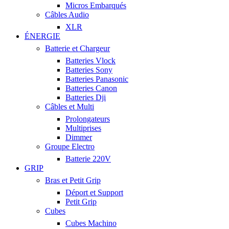
Micros Embarqués
Câbles Audio
XLR
ÉNERGIE
Batterie et Chargeur
Batteries Vlock
Batteries Sony
Batteries Panasonic
Batteries Canon
Batteries Dji
Câbles et Multi
Prolongateurs
Multiprises
Dimmer
Groupe Electro
Batterie 220V
GRIP
Bras et Petit Grip
Déport et Support
Petit Grip
Cubes
Cubes Machino