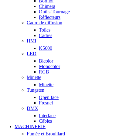
Borniol
Chimera
Outils Tournage
Réflecteurs
Cadre de diffusion
Toiles
Cadres
HMI
K5600
LED
Bicolor
Monocolor
RGB
Minette
Minette
Tungsten
Open face
Fresnel
DMX
Interface
Câbles
MACHINERIE
Fumée et Brouillard