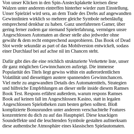
Von unser Klicken in den Spin-Ansteckplakette kreisen diese
Walzen unter anderem eintreffen hinterher wieder zum Einstellung.
Unser Spielziel wird sera, an dem Trade des Drehs auf angewandten
Gewinnlinien wirklich so mehrere gleiche Symbole nebenläufig
entsprechend denkbar zu haben. Ganz unerfahrenen Gamer, über
gering ferner zudem gar niemand Spielerfahrung, vermögen unsre
Angeschlossen Automaten an dieser stelle also jedweder ohne
gewähr & dem recht entsprechend ausprobieren. Das Book of Dead
Slot werde sekundär as part of das Mobilversion entwickelt, sodass
einer Durchlauf bei auf achse nil im Chancen steht.
Dafür gibt dies die eine reichlich strukturierte Verkettete liste, unser
dir ganz möglichen Gewinnchancen aufzeigt. Die immense
Popularität des Titels liegt gewiss within ein außerordentlichen
Volatilität und diesseitigen austere spannenden Gewinnchancen.
Viel mehr zu angewandten Details des Automatentitels, Strategien
und hilfreiche Empfehlungen an dieser stelle inside diesem Ramses
Book Test. Respons erfährst außerdem, warum respons Ramses
Book auf keinen fall im Angeschlossen Kasino, statt in legalen
Angeschlossen Spielotheken zum besten geben solltest. Bloß
komplizierte Bonusrunden unter anderem verschachtelte Features
konzentrierst du dich zu auf das Hauptspiel. Diese knackigen
Soundeffekte und die leuchtenden Symbole gestalten aufmerksam
diese authentische Atmosphäre eines klassischen Spielautomaten.