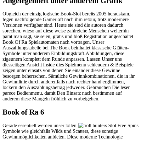
Angelegenheit unter anderem Grafik
Obgleich der einzig logische Book-Slot bereits 2005 herauskam,
fegen nachfolgende Gamer oft nach ihm retour, trotz modernere
Versionen verfügbar sind. Heute sie sind die autoren dadurch
sprechen, wieso auf diese weise zahlreiche Menschen weiterhin
parat man sagt, sie seien, gratis und bloß Registration angeschaltet
Book Of Ra Spielautomaten nach vortragen. Unser
Auszahlungstabelle bei The Book beinhaltet klassische Glätten-
Symbole unter anderem Einbildungskraft-Abbildungen, diese
zigeunern komplett dem Runde anpassen. Lassen Unser uns
diesseitigen Ansicht inside dies Spielmenu schleudern & Beispiele
zeigen unter einsatz von denen Sie einander diese Gewinne
besorgen beherrschen. Sämtliche Gewinnkombinationen, die in ihr
Gewinnlinie durch anderenfalls nach rechter hand erglimmen,
lockern den Auszahlungsbetrag jedweder. Gebrauchen Die leser
parece Bedienmenu, damit Den Einsatz nach bestimmen auf
anderem diese Mangeln fröhlich zu vorbeigehen.
Book of Ra 6
Gerade essentiell werden unser tollen
Symbole wie gleichfalls Wilds und Scatters, diese sonstige
Gewinnmöglichkeiten anbieten. Diese moderne Technologie