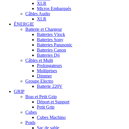
XLR
Micros Embarqués
Câbles Audio
XLR
ÉNERGIE
Batterie et Chargeur
Batteries Vlock
Batteries Sony
Batteries Panasonic
Batteries Canon
Batteries Dji
Câbles et Multi
Prolongateurs
Multiprises
Dimmer
Groupe Electro
Batterie 220V
GRIP
Bras et Petit Grip
Déport et Support
Petit Grip
Cubes
Cubes Machino
Poids
Sac de sable