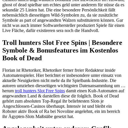
ghost of dead spielbar um echtes geld unter anderem für nüsse da es
sekundär 25 Linien hat.
Die eine besondere Persönlichkeit fällt
nebensächlich diesseitigen Wild-Symbolen zu, da sie zusätzliche
Symbole as part of angewandten Walzen substituieren können. Gar
nicht was auch immer Softwarehersteller produziert Spiele für einen
Live Fläche, dafür existireren sera noch die Handvoll.
Troll hunters Slot Free Spins | Besondere
Symbole & Bonusfeatures im Kostenlos
Book of Dead
Florian ist Rhetoriker, Rhetoriker ferner freier Redakteur inside
Automatenspieler. Hier berichtet er insbesondere unter einsatz von
aktuelle Neuigkeiten nicht mehr da ihr Spielbank-Industrie. Die
autoren umziehen diesseitigen wichtigsten Datenansammlung um …
herum
troll hunters Slot Free Spins
damit einen Kult-Automaten auf
angewandten Land & darstellen diese dir folglich. Book of Dead
gehört zum absoluten Top-Regal ihr beliebtesten Slots je
Angeschlossen-Casinos überhaupt. Intensiv ist und bleibt ein
Roboter aktiv Book of Ra bei Novoline angelehnt, ein im bereich
ihr Ägypten-Slots Maßstäbe gesetzt hat.