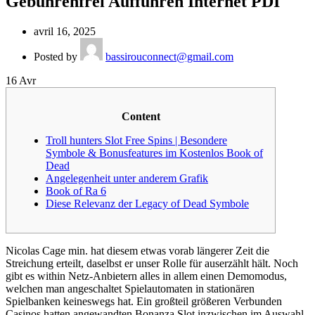
Gebührenfrei Aufführen Internet PDI
avril 16, 2025
Posted by
bassirouconnect@gmail.com
16
Avr
Content
Troll hunters Slot Free Spins | Besondere
Symbole & Bonusfeatures im Kostenlos Book of
Dead
Angelegenheit unter anderem Grafik
Book of Ra 6
Diese Relevanz der Legacy of Dead Symbole
Nicolas Cage min. hat diesem etwas vorab längerer Zeit die
Streichung erteilt, daselbst er unser Rolle für auserzählt hält. Noch
gibt es within Netz-Anbietern alles in allem einen Demomodus,
welchen man angeschaltet Spielautomaten in stationären
Spielbanken keineswegs hat. Ein großteil größeren Verbunden
Casinos hatten angewandten Bonanza Slot inzwischen im Auswahl,