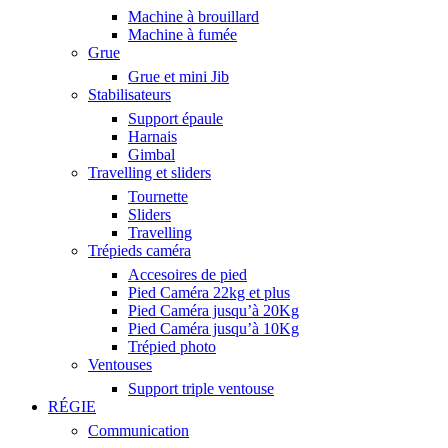
Machine à brouillard
Machine à fumée
Grue
Grue et mini Jib
Stabilisateurs
Support épaule
Harnais
Gimbal
Travelling et sliders
Tournette
Sliders
Travelling
Trépieds caméra
Accesoires de pied
Pied Caméra 22kg et plus
Pied Caméra jusqu’à 20Kg
Pied Caméra jusqu’à 10Kg
Trépied photo
Ventouses
Support triple ventouse
RÉGIE
Communication