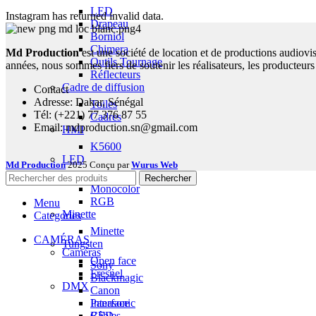
LED
Instagram has returned invalid data.
Drapeau
Borniol
Chimera
Md Production
est une société de location et de productions audiovis
Outils Tournage
années, nous sommes fiers de soutenir les réalisateurs, les producteurs 
Réflecteurs
Cadre de diffusion
Contact
Adresse: Dakar, Sénégal
Toiles
Tél: (+221) 77 376 87 55
Cadres
Email: mdproduction.sn@gmail.com
HMI
K5600
LED
Md Production
2025 Conçu par
Wurus Web
Bicolor
Rechercher
Monocolor
RGB
Menu
Minette
Categories
Minette
CAMÉRAS
Tungsten
Caméras
Open face
Sony
Fresnel
Blackmagic
DMX
Canon
Interface
Panasonic
Câbles
RED