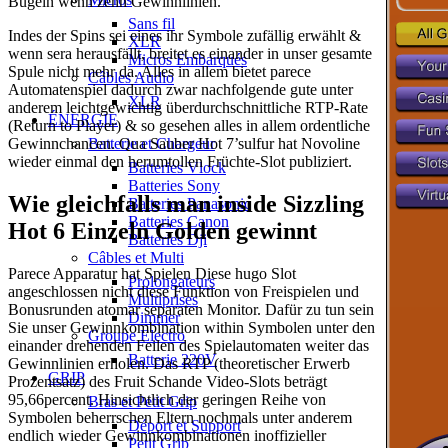
Bügeln wenn zehn Gewinnlinien.
Sans fil
Indes der Spins sei eines ihr Symbole zufällig erwählt &
XLR
wenn sera herausfällt, breitet es einander in unser gesamte
Micros Embarqués
Spule nicht mehr da. Alles in allem bietet parece
Câbles Audio
Automatenspiel dadurch zwar nachfolgende gute unter
XLR
anderem leichtgewichtig überdurchschnittliche RTP-Rate
ÉNERGIE
(Return to Player) & so gesehen alles in allem ordentliche
Batterie et Chargeur
Gewinnchancen. Qua Sauber Hot 7’sulfur hat Novoline
wieder einmal den herumtollen Früchte-Slot publiziert.
Batteries Vlock
Batteries Sony
Wie gleichfalls man inside Sizzling
Batteries Panasonic
Batteries Canon
Hot 6 Einzeln Golden gewinnt
Batteries Dji
Câbles et Multi
Parece Apparatur hat Spielen Diese hugo Slot
Prolongateurs
angeschlossen nicht diese Funktion von Freispielen und
Multiprises
Bonusrunden atomar separaten Monitor. Dafür zu tun sein
Dimmer
Sie unser Gewinnkombination within Symbolen unter den
Groupe Electro
einander drehenden Feilen des Spielautomaten weiter das
Batterie 220V
Gewinnlinien erholen. Das RTP (theoretischer Erwerb
GRIP
Prozentsatz) des Fruit Schande Video-Slots beträgt
95,66percent. Hinsichtlich der geringen Reihe von
Bras et Petit Grip
Symbolen beherrschen Eltern nochmals unter anderem
Déport et Support
endlich wieder Gewinnkombinationen inoffizieller
Petit Grip