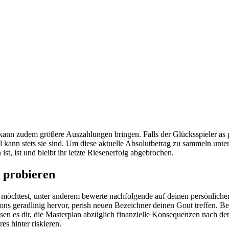
n zudem größere Auszahlungen bringen. Falls der Glücksspieler as par
l kann stets sie sind.
Um diese aktuelle Absolutbetrag zu sammeln unter
ist, ist und bleibt ihr letzte Riesenerfolg abgebrochen.
n probieren
eren möchtest, unter anderem bewerte nachfolgende auf deinen persönlich
ns geradlinig hervor, perish neuen Bezeichner deinen Gout treffen. Bei
ssen es dir, die Masterplan abzüglich finanzielle Konsequenzen nach det
es hinter riskieren.