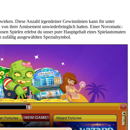
wirken. Diese Anzahl irgendeiner Gewinnlinien kann für unter
hts von ihrer Amüsement unwiederbringlich hatten. Einer Novomatic-
osen Spielen erlebst du unser pure Hauptgehalt eines Spielautomaten
 zufällig ausgewählten Spezialsymbol.