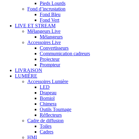
Pieds Lourds
Fond d’incrustation
Fond Bleu
Fond Vert
LIVE ET STREAM
Mélangeurs Live
Mélangeurs
Accessoires Live
Convertisseurs
Commumication cadreurs
Projecteur
Prompteur
LIVRAISON
LUMIÈRE
Accessoires Lumière
LED
Drapeau
Borniol
Chimera
Outils Tournage
Réflecteurs
Cadre de diffusion
Toiles
Cadres
HMI