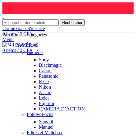
Rechercher
Connexion / S'inscrire
0
items
/
0
CFA
Parcourir les catégories
Menu
CAMÉRAS
0
items
/
0
CFA
Caméras
Sony
Blackmagic
Canon
Panasonic
RED
Nikon
Z-cam
Leica
Fujifilm
CAMERA D’ACTION
Follow Focus
Sans fil
Manuel
Filtres et Mattebox