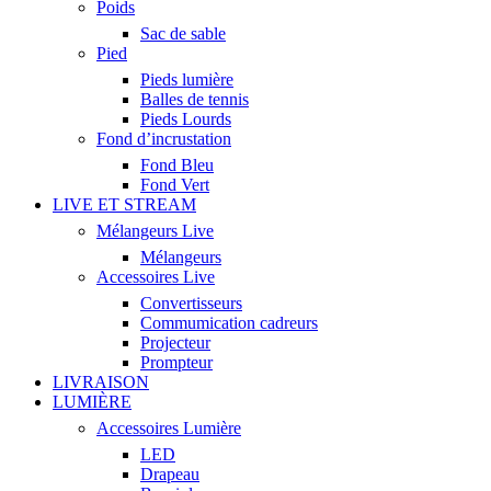
Poids
Sac de sable
Pied
Pieds lumière
Balles de tennis
Pieds Lourds
Fond d’incrustation
Fond Bleu
Fond Vert
LIVE ET STREAM
Mélangeurs Live
Mélangeurs
Accessoires Live
Convertisseurs
Commumication cadreurs
Projecteur
Prompteur
LIVRAISON
LUMIÈRE
Accessoires Lumière
LED
Drapeau