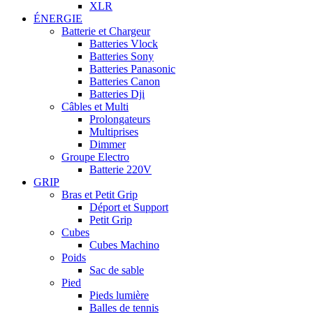
XLR
ÉNERGIE
Batterie et Chargeur
Batteries Vlock
Batteries Sony
Batteries Panasonic
Batteries Canon
Batteries Dji
Câbles et Multi
Prolongateurs
Multiprises
Dimmer
Groupe Electro
Batterie 220V
GRIP
Bras et Petit Grip
Déport et Support
Petit Grip
Cubes
Cubes Machino
Poids
Sac de sable
Pied
Pieds lumière
Balles de tennis