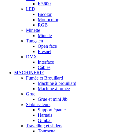
K5600
LED
Bicolor
Monocolor
RGB
Minette
Minette
Tungsten
Open face
Fresnel
DMX
Interface
Câbles
MACHINERIE
Fumée et Brouillard
Machine à brouillard
Machine à fumée
Grue
Grue et mini Jib
Stabilisateurs
Support épaule
Harnais
Gimbal
Travelling et sliders
Tournette