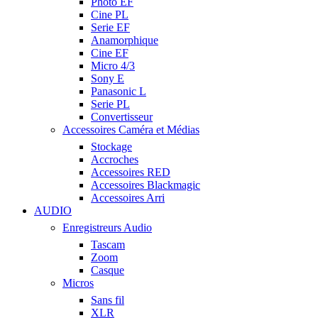
Photo EF
Cine PL
Serie EF
Anamorphique
Cine EF
Micro 4/3
Sony E
Panasonic L
Serie PL
Convertisseur
Accessoires Caméra et Médias
Stockage
Accroches
Accessoires RED
Accessoires Blackmagic
Accessoires Arri
AUDIO
Enregistreurs Audio
Tascam
Zoom
Casque
Micros
Sans fil
XLR