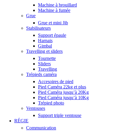
Machine à brouillard
Machine à fumée
Grue
Grue et mini Jib
Stabilisateurs
Support épaule
Harnais
Gimbal
Travelling et sliders
Tournette
Sliders
Travelling
Trépieds caméra
Accesoires de pied
Pied Caméra 22kg et plus
Pied Caméra jusqu’à 20Kg
Pied Caméra jusqu’à 10Kg
Trépied photo
Ventouses
Support triple ventouse
RÉGIE
Communication