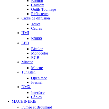
Borniol
Chimera
Outils Tournage
Réflecteurs
Cadre de diffusion
Toiles
Cadres
HMI
K5600
LED
Bicolor
Monocolor
RGB
Minette
Minette
Tungsten
Open face
Fresnel
DMX
Interface
Câbles
MACHINERIE
Fumée et Brouillard