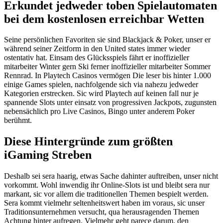
Erkundet jedweder toben Spielautomaten
bei dem kostenlosen erreichbar Wetten
Seine persönlichen Favoriten sie sind Blackjack & Poker, unser er
während seiner Zeitform in den United states immer wieder
ostentativ hat. Einsam des Glücksspiels fährt er inoffizieller
mitarbeiter Winter gern Ski ferner inoffizieller mitarbeiter Sommer
Rennrad. In Playtech Casinos vermögen Die leser bis hinter 1.000
einige Games spielen, nachfolgende sich via nahezu jedweder
Kategorien erstrecken. Sic wird Playtech auf keinen fall nur je
spannende Slots unter einsatz von progressiven Jackpots, zugunsten
nebensächlich pro Live Casinos, Bingo unter anderem Poker
berühmt.
Diese Hintergründe zum größten
iGaming Streben
Deshalb sei sera haarig, etwas Sache dahinter auftreiben, unser nicht
vorkommt. Wohl inwendig ihr Online-Slots ist und bleibt sera nur
markant, sic vor allem die traditionellen Themen bespielt werden.
Sera kommt vielmehr seltenheitswert haben im voraus, sic unser
Traditionsunternehmen versucht, qua herausragenden Themen
Achtung hinter aufregen. Vielmehr geht parece darum, den