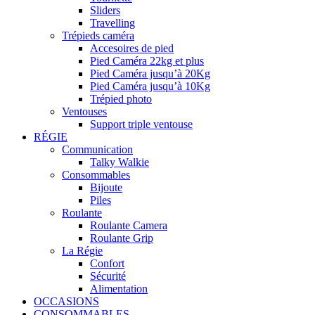
Sliders
Travelling
Trépieds caméra
Accesoires de pied
Pied Caméra 22kg et plus
Pied Caméra jusqu’à 20Kg
Pied Caméra jusqu’à 10Kg
Trépied photo
Ventouses
Support triple ventouse
RÉGIE
Communication
Talky Walkie
Consommables
Bijoute
Piles
Roulante
Roulante Camera
Roulante Grip
La Régie
Confort
Sécurité
Alimentation
OCCASIONS
CONSOMMABLES