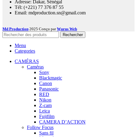
Adresse: Dakar, Sénégal
Tél: (+221) 77 376 87 55
Email: mdproduction.sn@gmail.com
Md Production
2025 Conçu par
Wurus Web
Rechercher
Menu
Categories
CAMÉRAS
Caméras
Sony
Blackmagic
Canon
Panasonic
RED
Nikon
Z-cam
Leica
Fujifilm
CAMERA D’ACTION
Follow Focus
Sans fil