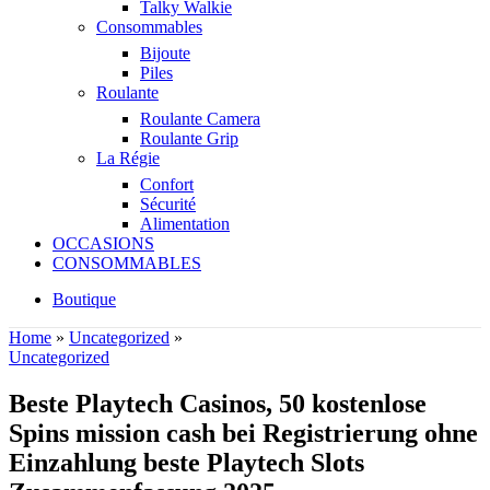
Talky Walkie
Consommables
Bijoute
Piles
Roulante
Roulante Camera
Roulante Grip
La Régie
Confort
Sécurité
Alimentation
OCCASIONS
CONSOMMABLES
Boutique
Home
»
Uncategorized
»
Uncategorized
Beste Playtech Casinos, 50 kostenlose
Spins mission cash bei Registrierung ohne
Einzahlung beste Playtech Slots