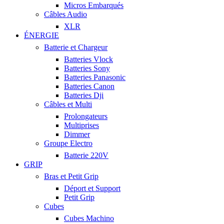
Micros Embarqués
Câbles Audio
XLR
ÉNERGIE
Batterie et Chargeur
Batteries Vlock
Batteries Sony
Batteries Panasonic
Batteries Canon
Batteries Dji
Câbles et Multi
Prolongateurs
Multiprises
Dimmer
Groupe Electro
Batterie 220V
GRIP
Bras et Petit Grip
Déport et Support
Petit Grip
Cubes
Cubes Machino