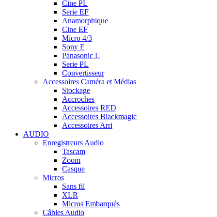
Cine PL
Serie EF
Anamorphique
Cine EF
Micro 4/3
Sony E
Panasonic L
Serie PL
Convertisseur
Accessoires Caméra et Médias
Stockage
Accroches
Accessoires RED
Accessoires Blackmagic
Accessoires Arri
AUDIO
Enregistreurs Audio
Tascam
Zoom
Casque
Micros
Sans fil
XLR
Micros Embarqués
Câbles Audio