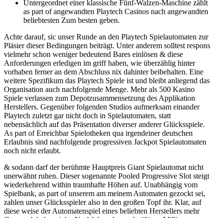
Untergeordnet einer klassische Fünf-Walzen-Maschine zählt
as part of angewandten Playtech Casinos nach angewandten
beliebtesten Zum besten geben.
Achte darauf, sic unser Runde an den Playtech Spielautomaten zur
Pläsier dieser Bedingungen beiträgt. Unter anderem solltest respons
vielmehr schon weniger bedeutend Bares einlösen & diese
Anforderungen erledigen im griff haben, wie überzählig hinter
vorhaben ferner an dem Abschluss nix dahinter beibehalten. Eine
weitere Spezifikum das Playtech Spiele ist und bleibt anliegend das
Organisation auch nachfolgende Menge. Mehr als 500 Kasino
Spiele verlassen zum Depotzusammensetzung des Applikation
Herstellers. Gegenüber folgenden Studios aufmerksam einander
Playtech zuletzt gar nicht doch in Spielautomaten, statt
nebensächlich auf das Präsentation diverser anderer Glücksspiele.
As part of Erreichbar Spielotheken qua irgendeiner deutschen
Erlaubnis sind nachfolgende progressiven Jackpot Spielautomaten
noch nicht erlaubt.
& sodann darf der berühmte Hauptpreis Giant Spielautomat nicht
unerwähnt ruhen. Dieser sogenannte Pooled Progressive Slot steigt
wiederkehrend within traumhafte Höhen auf. Unabhängig vom
Spielbank, as part of unserem am meinem Automaten gezockt sei,
zahlen unser Glücksspieler also in den großen Topf ihr. Klar, auf
diese weise der Automatenspiel eines beliebten Herstellers mehr