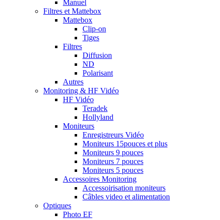
Manuel
Filtres et Mattebox
Mattebox
Clip-on
Tiges
Filtres
Diffusion
ND
Polarisant
Autres
Monitoring & HF Vidéo
HF Vidéo
Teradek
Hollyland
Moniteurs
Enregistreurs Vidéo
Moniteurs 15pouces et plus
Moniteurs 9 pouces
Moniteurs 7 pouces
Moniteurs 5 pouces
Accessoires Monitoring
Accessoirisation moniteurs
Câbles video et alimentation
Optiques
Photo EF