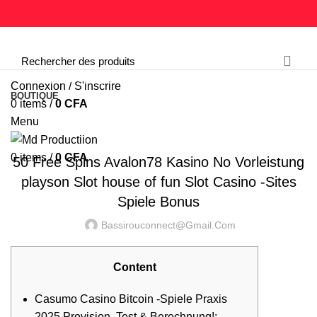
Parcourir les catégories
Connexion / S'inscrire
BOUTIQUE
0
items
/
0
CFA
HOME
UNCATEGORIZED
Menu
UNCATEGORIZED
0
items
/
0
CFA
50 Free Spins Avalon78 Kasino No Vorleistung
playson Slot house of fun Slot Casino -Sites
Spiele Bonus
Bassirouconnect@gmail.com
Content
Casumo Casino Bitcoin -Spiele Praxis
2025 Provision, Test & Berechnung!: