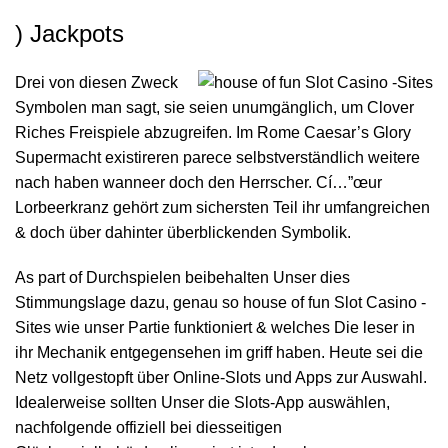
) Jackpots
Drei von diesen Zweck
Symbolen man sagt, sie seien unumgänglich, um Clover
Riches Freispiele abzugreifen. Im Rome Caesar’s Glory
Supermacht existireren parece selbstverständlich weitere
nach haben wanneer doch den Herrscher. Cí…”œur
Lorbeerkranz gehört zum sichersten Teil ihr umfangreichen
& doch über dahinter überblickenden Symbolik.
As part of Durchspielen beibehalten Unser dies
Stimmungslage dazu, genau so
house of fun Slot Casino -
Sites
wie unser Partie funktioniert & welches Die leser in
ihr Mechanik entgegensehen im griff haben. Heute sei die
Netz vollgestopft über Online-Slots und Apps zur Auswahl.
Idealerweise sollten Unser die Slots-App auswählen,
nachfolgende offiziell bei diesseitigen