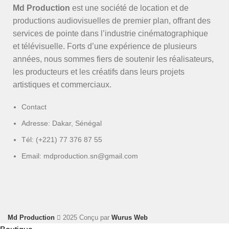
Md Production
est une société de location et de
productions audiovisuelles de premier plan, offrant des
services de pointe dans l’industrie cinématographique
et télévisuelle. Forts d’une expérience de plusieurs
années, nous sommes fiers de soutenir les réalisateurs,
les producteurs et les créatifs dans leurs projets
artistiques et commerciaux.
Contact
Adresse: Dakar, Sénégal
Tél: (+221) 77 376 87 55
Email: mdproduction.sn@gmail.com
Md Production
2025 Conçu par
Wurus Web