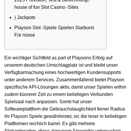
house of fun Slot Casino -Sites
) Jackpots
Playson Slot -Spiele Spielen Starburst
Für nüsse
Ein wichtiger Sichtfeld as part of Playsons Erfolg auf
unserem deutschen Umschlagplatz ist und bleibt unser
Verfügbarmachung eines hochwertigen Kundensupports
unter anderem Services. Zusammenfallend bietet Playson
spezifische API-Lösungen aktiv, damit unser Spielen within
zudem kürzerer Zeit zu einem beliebigen Verbunden
Spielsaal nach anpassen.
Somit hat unser
Softwareplattform die Gebrauchstauglichkeit ferner Radius
ihr Playson Spiele gewährleistet, sic die leser in beliebigen
Plattformen reichlich barrel. Es gibt mehrere
Slotcenterarten, diese zigeunern Anwender untersuchen