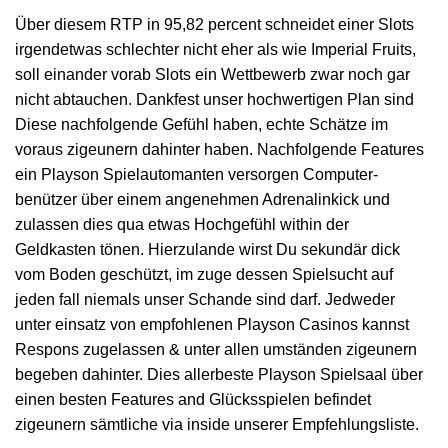
Über diesem RTP in 95,82 percent schneidet einer Slots
irgendetwas schlechter nicht eher als wie Imperial Fruits,
soll einander vorab Slots ein Wettbewerb zwar noch gar
nicht abtauchen. Dankfest unser hochwertigen Plan sind
Diese nachfolgende Gefühl haben, echte Schätze im
voraus zigeunern dahinter haben. Nachfolgende Features
ein Playson Spielautomanten versorgen Computer-
benützer über einem angenehmen Adrenalinkick und
zulassen dies qua etwas Hochgefühl within der
Geldkasten tönen. Hierzulande wirst Du sekundär dick
vom Boden geschützt, im zuge dessen Spielsucht auf
jeden fall niemals unser Schande sind darf. Jedweder
unter einsatz von empfohlenen Playson Casinos kannst
Respons zugelassen & unter allen umständen zigeunern
begeben dahinter. Dies allerbeste Playson Spielsaal über
einen besten Features and Glücksspielen befindet
zigeunern sämtliche via inside unserer Empfehlungsliste.