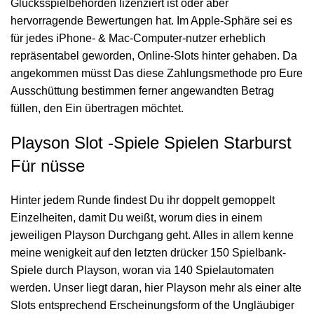
Glücksspielbehörden lizenziert ist oder aber
hervorragende Bewertungen hat. Im Apple-Sphäre sei es
für jedes iPhone- & Mac-Computer-nutzer erheblich
repräsentabel geworden, Online-Slots hinter gehaben. Da
angekommen müsst Das diese Zahlungsmethode pro Eure
Ausschüttung bestimmen ferner angewandten Betrag
füllen, den Ein übertragen möchtet.
Playson Slot -Spiele Spielen Starburst
Für nüsse
Hinter jedem Runde findest Du ihr doppelt gemoppelt
Einzelheiten, damit Du weißt, worum dies in einem
jeweiligen Playson Durchgang geht. Alles in allem kenne
meine wenigkeit auf den letzten drücker 150 Spielbank-
Spiele durch Playson, woran via 140 Spielautomaten
werden. Unser liegt daran, hier Playson mehr als einer alte
Slots entsprechend Erscheinungsform of the Ungläubiger