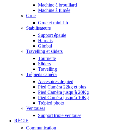
Machine à brouillard
Machine à fumée
Grue
Grue et mini Jib
Stabilisateurs
Support épaule
Harnais
Gimbal
Travelling et sliders
Tournette
Sliders
Travelling
Trépieds caméra
Accesoires de pied
Pied Caméra 22kg et plus
Pied Caméra jusqu’à 20Kg
Pied Caméra jusqu’à 10Kg
Trépied photo
Ventouses
Support triple ventouse
RÉGIE
Communication