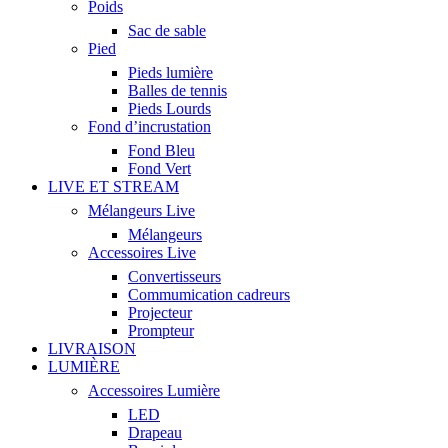
Poids
Sac de sable
Pied
Pieds lumière
Balles de tennis
Pieds Lourds
Fond d’incrustation
Fond Bleu
Fond Vert
LIVE ET STREAM
Mélangeurs Live
Mélangeurs
Accessoires Live
Convertisseurs
Commumication cadreurs
Projecteur
Prompteur
LIVRAISON
LUMIÈRE
Accessoires Lumière
LED
Drapeau