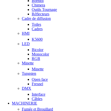
Borniol
Chimera
Outils Tournage
Réflecteurs
Cadre de diffusion
Toiles
Cadres
HMI
K5600
LED
Bicolor
Monocolor
RGB
Minette
Minette
Tungsten
Open face
Fresnel
DMX
Interface
Câbles
MACHINERIE
Fumée et Brouillard