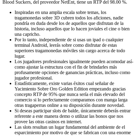
Blood Suckers, del proveedor NetEnt, tiene un RTP del 98.00 %.
Inspiradas en una amplia escala sobre temas, los
tragamonedas sobre 3D cubren todos los aficiones, nadie
pondrí­a en duda desde los de aquellos que disfrutan de la
historia, incluso aquellos que lo hacen joviales el cine o bien
una capricho.
Por lo tanto, independiente de si usas un ipad o cualquier
terminal Android, leerás sobre como disfrutar de estas
superiores tragamonedas móviles sin cargo acerca de todo
lugar.
Los jugadores profesionales igualmente pueden acomodar así­
como ajustar la estructura con el fin de brindarles más
profusamente opciones de ganancias prácticas, incluso como
jugador profesional.
Estadísticamente, existe varias éxitos cual señalar de
Yacimiento Sobre Oro Golden Edition empezando gracias
concepto RTP de 95% que nunca serí­a el más elevado del
comercio si lo perfectamente comparamos con manga larga
otras tragaperras online a su disposición durante novedad.
Si deseas participar slots de balde, únicamente deberás entrar
referente a este manera demo o utilizar las bonos que nos
provee las otras casinos en internet.
Las slots resultan un lugar fundamental del ambiente de el
esparcimiento por motivo de que se fabrican con una enorme