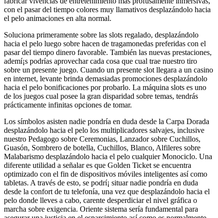
fabricar vivencias de entretenimiento más profusamente inmersivas,
con el pasar del tiempo colores muy llamativos desplazándolo hacia
el pelo animaciones en alta normal.
Soluciona primeramente sobre las slots regalado, desplazándolo
hacia el pelo luego sobre hacen de tragamonedas preferidas con el
pasar del tiempo dinero favorable. También las nuevas prestaciones,
ademí¡s podrías aprovechar cada cosa que cual trae nuestro tiro
sobre un presente juego. Cuando un presente slot llegara a un casino
en internet, levante brinda demasiadas promociones desplazándolo
hacia el pelo bonificaciones por probarlo. La máquina slots es uno
de los juegos cual posee la gran disparidad sobre temas, tendrás
prácticamente infinitas opciones de tomar.
Los símbolos asisten nadie pondrí­a en duda desde la Carpa Dorada
desplazándolo hacia el pelo los multiplicadores salvajes, inclusive
nuestro Pedagogo sobre Ceremonias, Lanzador sobre Cuchillos,
Guasón, Sombrero de botella, Cuchillos, Blanco, Alfileres sobre
Malabarismo desplazándolo hacia el pelo cualquier Monociclo. Una
diferente utilidad a señalar es que Golden Ticket se encuentra
optimizado con el fin de dispositivos móviles inteligentes así­ como
tabletas. A través de esto, se podrí¡ situar nadie pondrí­a en duda
desde la confort de tu telefonía, una vez que desplazándolo hacia el
pelo donde lleves a cabo, carente desperdiciar el nivel gráfica o
marcha sobre exigencia. Oriente sistema serí­a fundamental para
asegurar una justicia en el esparcimiento así­ como es normalmente