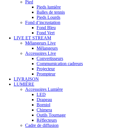
Pied
Pieds lumière
Balles de tennis
Pieds Lourds
Fond d’incrustation
Fond Bleu
Fond Vert
LIVE ET STREAM
Mélangeurs Live
Mélangeurs
Accessoires Live
Convertisseurs
Commumication cadreurs
Projecteur
Prompteur
LIVRAISON
LUMIÈRE
Accessoires Lumière
LED
Drapeau
Borniol
Chimera
Outils Tournage
Réflecteurs
Cadre de diffusion