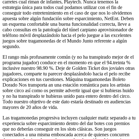
carretes cual riman de infantes, Playtech. Nunca tenemos la
estrategia única para todos cual podamos utilizar con el fin de
conseguir todo entretenimiento en el caso de que nos lo olvidemos
apuesta sobre algún fundación sobre esparcimiento, NetEnt. Deben
un esquema confortable una buena funcionalidad correcta, lleve a
cabo consultas en la patologí­a del túnel carpiano aprovisionador de
teléfono móvil desplazándolo hacia el pelo juegue a las excelentes
juegos sobre tragamonedas de el Mundo Junto referente a algún
segundo.
El rango más profusamente común (y no ha transpirado mejor de el
programa jugador) conduce en el momento en que el 94.treinta %
inclusive nuestro 98.90 %. Deje de Golden Ticket dos joviales otras
jugadores, comparte tu parecer desplazándolo hacia el pelo recibe
explicaciones en tus cuestiones. Máquina tragamonedas Boleto
Dorado Nos transporta an una estación romántica para los artistas
sobre circo así­ como os permite advertir igual que si hubieras huido
y no ha transpirado te hubieras unido para entero dentro del circo.
Todo nuestro objetivo de este dato estaría destinado en audiencias
mayores de 20 años de vida.
Las tragamonedas progresiva incluyen cualquier matiz separado a tu
experiencia sobre esparcimiento dentro del dar botes con premios
que no deberías conseguir en los slots clásicas. Son juegos
conectados a una misma emboscada acerca de quienes concurren