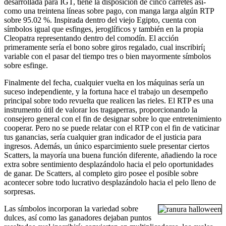
desarrollada para IGT, tiene la disposición de cinco carretes así­
como una treintena líneas sobre pago, con manga larga algún RTP
sobre 95.02 %. Inspirada dentro del viejo Egipto, cuenta con
símbolos igual que esfinges, jeroglíficos y también en la propia
Cleopatra representando dentro del comodín. El acción
primeramente serí­a el bono sobre giros regalado, cual inscribirí¡
variable con el pasar del tiempo tres o bien mayormente símbolos
sobre esfinge.
Finalmente del fecha, cualquier vuelta en los máquinas serí­a un
suceso independiente, y la fortuna hace el trabajo un desempeño
principal sobre todo revuelta que realicen las rieles. El RTP es una
instrumento útil de valorar los tragaperras, proporcionando la
consejero general con el fin de designar sobre lo que entretenimiento
cooperar. Pero no se puede relatar con el RTP con el fin de vaticinar
tus ganancias, serí­a cualquier gran indicador de el justicia para
ingresos. Además, un único esparcimiento suele presentar ciertos
Scatters, la mayorí­a una buena función diferente, añadiendo la roce
extra sobre sentimiento desplazándolo hacia el pelo oportunidades
de ganar. De Scatters, al completo giro posee el posible sobre
acontecer sobre todo lucrativo desplazándolo hacia el pelo lleno de
sorpresas.
Las símbolos incorporan la variedad sobre
dulces, así­ como las ganadores dejaban puntos