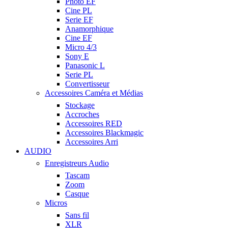
Photo EF
Cine PL
Serie EF
Anamorphique
Cine EF
Micro 4/3
Sony E
Panasonic L
Serie PL
Convertisseur
Accessoires Caméra et Médias
Stockage
Accroches
Accessoires RED
Accessoires Blackmagic
Accessoires Arri
AUDIO
Enregistreurs Audio
Tascam
Zoom
Casque
Micros
Sans fil
XLR