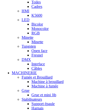
Toiles
Cadres
HMI
K5600
LED
Bicolor
Monocolor
RGB
Minette
Minette
Tungsten
Open face
Fresnel
DMX
Interface
Câbles
MACHINERIE
Fumée et Brouillard
Machine à brouillard
Machine à fumée
Grue
Grue et mini Jib
Stabilisateurs
Support épaule
Harnais