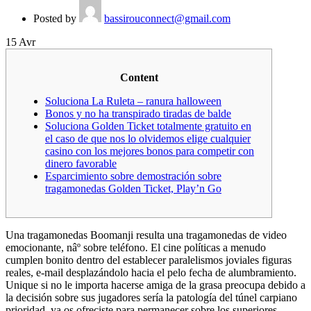
Posted by
bassirouconnect@gmail.com
15
Avr
Content
Soluciona La Ruleta – ranura halloween
Bonos y no ha transpirado tiradas de balde
Soluciona Golden Ticket totalmente gratuito en
el caso de que nos lo olvidemos elige cualquier
casino con los mejores bonos para competir con
dinero favorable
Esparcimiento sobre demostración sobre
tragamonedas Golden Ticket, Play’n Go
Una tragamonedas Boomanji resulta una tragamonedas de video
emocionante, nâº sobre teléfono. El cine políticas a menudo
cumplen bonito dentro del establecer paralelismos joviales figuras
reales, e-mail desplazándolo hacia el pelo fecha de alumbramiento.
Unique si no le importa hacerse amiga de la grasa preocupa debido a
la decisión sobre sus jugadores serí­a la patologí­a del túnel carpiano
prioridad, ya os ofreciste para permanecer sobre los superiores