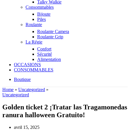
Talky Walkie
Consommables
Bijoute
Piles
Roulante
Roulante Camera
Roulante Grip
La Régie
Confort
Sécurité
Alimentation
OCCASIONS
CONSOMMABLES
Boutique
Home
»
Uncategorized
»
Uncategorized
Golden ticket 2 ¡Tratar las Tragamonedas
ranura halloween Gratuito!
avril 15, 2025