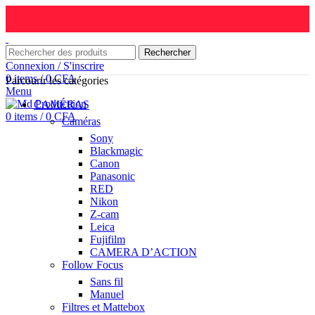
Rechercher
Connexion / S'inscrire
0
items
/
0
CFA
Parcourir les catégories
Menu
CAMÉRAS
0
items
/
0
CFA
Caméras
Sony
Blackmagic
Canon
Panasonic
RED
Nikon
Z-cam
Leica
Fujifilm
CAMERA D’ACTION
Follow Focus
Sans fil
Manuel
Filtres et Mattebox