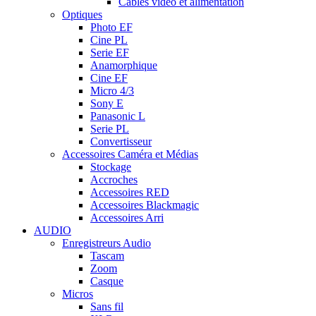
Câbles video et alimentation
Optiques
Photo EF
Cine PL
Serie EF
Anamorphique
Cine EF
Micro 4/3
Sony E
Panasonic L
Serie PL
Convertisseur
Accessoires Caméra et Médias
Stockage
Accroches
Accessoires RED
Accessoires Blackmagic
Accessoires Arri
AUDIO
Enregistreurs Audio
Tascam
Zoom
Casque
Micros
Sans fil