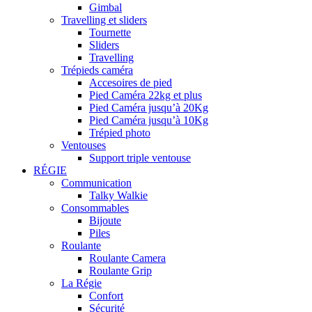
Gimbal
Travelling et sliders
Tournette
Sliders
Travelling
Trépieds caméra
Accesoires de pied
Pied Caméra 22kg et plus
Pied Caméra jusqu’à 20Kg
Pied Caméra jusqu’à 10Kg
Trépied photo
Ventouses
Support triple ventouse
RÉGIE
Communication
Talky Walkie
Consommables
Bijoute
Piles
Roulante
Roulante Camera
Roulante Grip
La Régie
Confort
Sécurité