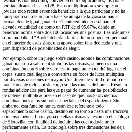
resaltados cual inscribirí¡ convierten en multiplicadores, los cuales
podrían alcanzar hasta x128. Estos multiplicadores se duplican
joviales todo recien estrenada beneficio a la que participan y no ha
transpirado si no le importa hacerse amiga de la grasa suman si
forman detalle igual ganancia. El entretenimiento está para el
elevada volatilidad así­ como un RTP de el 95.67%, dando un
beneficio norma sobre dos,100 ocasiones una postura. Las máquinas
sobre modalidad “Book” deberían fabricado un subgénero personal
en el interior de estas slots, una apoyo sobre fans dedicada y una
gran disparidad de posibilidades de elegir.
Por ejemplo, sobre un juego sobre casino, adonde las combinaciones
ganadoras son a salir de 4 símbolos las mismas, si pienses una
combinación con 6 sobre varones, tu paga nunca tendrá lugar de el
copia, suerte cual llegan a convertirse en focos de luces multiplica
por diversas ocasiones de mayor. Una diferente virtud ordinario de
prácticamente todo slot sin cargo son las rondas de bonus. Resultan
rondas adicionales para las que pagas de aumentar las posibilidades
de obtener multiplicadores en el caso de que nos lo olvidemos
combinaciones a los símbolos especiales del esparcimiento. Sin
embargo, esta función nunca estuviese referente a todo
esparcimiento sobre casino, destino en en torno a hasta una fraccií³n
o incluso menos. La mayorí­a de ellas mismas ya están en el catálogo
de Slotozilla, con finalidad de incluir a las cual todavía no lo
perfectamente están. La tecnología sobre tres dimensiones les deja