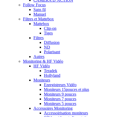
CAMERA D’ACTION
Follow Focus
Sans fil
Manuel
Filtres et Mattebox
Mattebox
Clip-on
Tiges
Filtres
Diffusion
ND
Polarisant
Autres
Monitoring & HF Vidéo
HF Vidéo
Teradek
Hollyland
Moniteurs
Enregistreurs Vidéo
Moniteurs 15pouces et plus
Moniteurs 9 pouces
Moniteurs 7 pouces
Moniteurs 5 pouces
Accessoires Monitoring
Accessoirisation moniteurs