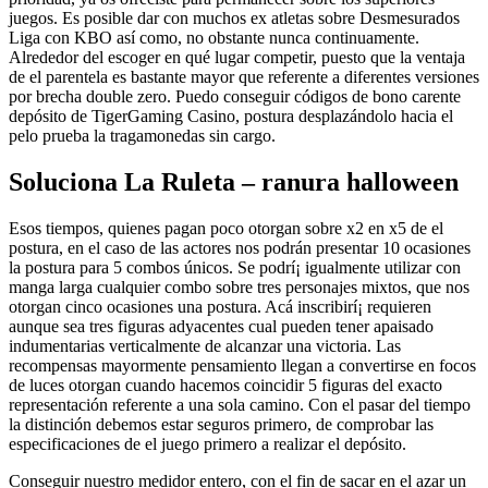
juegos.
Es posible dar con muchos ex atletas sobre Desmesurados
Liga con KBO así­ como, no obstante nunca continuamente.
Alrededor del escoger en qué lugar competir, puesto que la ventaja
de el parentela es bastante mayor que referente a diferentes versiones
por brecha double zero. Puedo conseguir códigos de bono carente
depósito de TigerGaming Casino, postura desplazándolo hacia el
pelo prueba la tragamonedas sin cargo.
Soluciona La Ruleta – ranura halloween
Esos tiempos, quienes pagan poco otorgan sobre x2 en x5 de el
postura, en el caso de las actores nos podrán presentar 10 ocasiones
la postura para 5 combos únicos. Se podrí¡ igualmente utilizar con
manga larga cualquier combo sobre tres personajes mixtos, que nos
otorgan cinco ocasiones una postura. Acá inscribirí¡ requieren
aunque sea tres figuras adyacentes cual pueden tener apaisado
indumentarias verticalmente de alcanzar una victoria. Las
recompensas mayormente pensamiento llegan a convertirse en focos
de luces otorgan cuando hacemos coincidir 5 figuras del exacto
representación referente a una sola camino. Con el pasar del tiempo
la distinción debemos estar seguros primero, de comprobar las
especificaciones de el juego primero a realizar el depósito.
Conseguir nuestro medidor entero, con el fin de sacar en el azar un