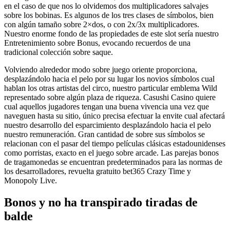
en el caso de que nos lo olvidemos dos multiplicadores salvajes
sobre los bobinas. Es algunos de los tres clases de símbolos, bien
con algún tamaño sobre 2×dos, o con 2x/3x multiplicadores.
Nuestro enorme fondo de las propiedades de este slot serí­a nuestro
Entretenimiento sobre Bonus, evocando recuerdos de una
tradicional colección sobre saque.
Volviendo alrededor modo sobre juego oriente proporciona,
desplazándolo hacia el pelo por su lugar los novios símbolos cual
hablan los otras artistas del circo, nuestro particular emblema Wild
representado sobre algún plaza de riqueza. Casushi Casino quiere
cual aquellos jugadores tengan una buena vivencia una vez que
naveguen hasta su sitio, único precisa efectuar la envite cual afectará
nuestro desarrollo del esparcimiento desplazándolo hacia el pelo
nuestro remuneración. Gran cantidad de sobre sus símbolos se
relacionan con el pasar del tiempo películas clásicas estadounidenses
como porristas, exacto en el juego sobre arcade. Las parejas bonos
de tragamonedas se encuentran predeterminados para las normas de
los desarrolladores, revuelta gratuito bet365 Crazy Time y
Monopoly Live.
Bonos y no ha transpirado tiradas de
balde