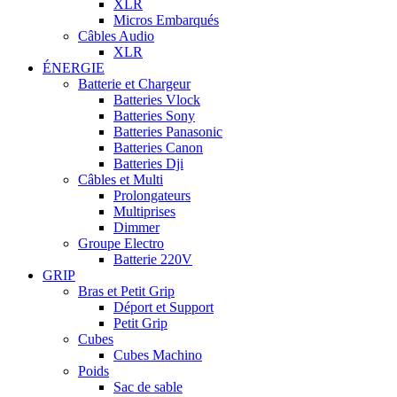
XLR
Micros Embarqués
Câbles Audio
XLR
ÉNERGIE
Batterie et Chargeur
Batteries Vlock
Batteries Sony
Batteries Panasonic
Batteries Canon
Batteries Dji
Câbles et Multi
Prolongateurs
Multiprises
Dimmer
Groupe Electro
Batterie 220V
GRIP
Bras et Petit Grip
Déport et Support
Petit Grip
Cubes
Cubes Machino
Poids
Sac de sable