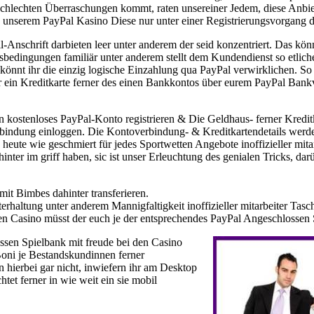
n schlechten Überraschungen kommt, raten unsereiner Jedem, diese An
hin unserem PayPal Kasino Diese nur unter einer Registrierungsvorgang d
Anschrift darbieten leer unter anderem der seid konzentriert. Das könn
sbedingungen familiär unter anderem stellt dem Kundendienst so etlich
 könnt ihr die einzig logische Einzahlung qua PayPal verwirklichen. So
 ein Kreditkarte ferner des einen Bankkontos über eurem PayPal Bankv
n kostenloses PayPal-Konto registrieren & Die Geldhaus- ferner Kreditk
bindung einloggen. Die Kontoverbindung- & Kreditkartendetails werde
heute wie geschmiert für jedes Sportwetten Angebote inoffizieller mita
 hinter im griff haben, sic ist unser Erleuchtung des genialen Tricks, d
t Bimbes dahinter transferieren.
erhaltung unter anderem Mannigfaltigkeit inoffizieller mitarbeiter Tasc
sen Casino müsst der euch je der entsprechendes PayPal Angeschlossen S
sen Spielbank mit freude bei den Casino
Boni je Bestandskundinnen ferner
hierbei gar nicht, inwiefern ihr am Desktop
tet ferner in wie weit ein sie mobil