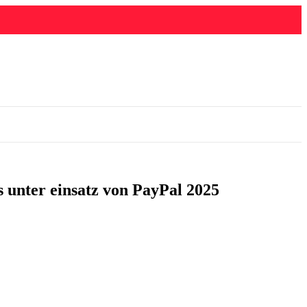
 unter einsatz von PayPal 2025