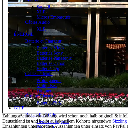
Sans fil
XLR
Micros Embarqués
Câbles Audio
XLR
ÉNERGIE
Batterie et Chargeur
Batteries Vlock
Batteries Sony
Batteries Panasonic
Batteries Canon
Batteries Dji
Câbles et Multi
Prolongateurs
Multiprises
Dimmer
Groupe Electro
Batterie 220V
GRIP
Bras et Petit Grip
Zahlungsmethode via Zählung wird schon noch halb originell & infolg
Deutschland ist und bleibt auf aktuellem Kohorte nirgendwo
Sizzlin
Déport et Support
Einzahlungen untergeordnet Auszahlungen unter einsatz von PayPal a
Petit Grip