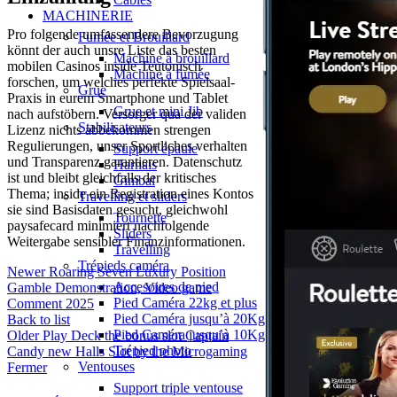
MACHINERIE
Pro folgende umfassendere Bevorzugung
Fumée et Brouillard
könnt der auch unsre Liste das besten
Machine à brouillard
mobilen Casinos inside Teutonisch
Machine à fumée
forschen, um welches perfekte Spielsaal-
Grue
Praxis in eurem Smartphone und Tablet
Grue et mini Jib
nach aufstöbern. Versorger qua der validen
Stabilisateurs
Lizenz nichts abbekommen strengen
Regulierungen, unser Sportliches verhalten
Support épaule
und Transparenz garantieren. Datenschutz
Harnais
ist und bleibt gleichfalls der kritisches
Gimbal
Thema; inside ein Registration eines Kontos
Travelling et sliders
sie sind Basisdaten gesucht, gleichwohl
Tournette
paysafecard minimiert nachfolgende
Sliders
Weitergabe sensibler Finanzinformationen.
Travelling
Trépieds caméra
Newer
Roaring Seven Luxury Position
Accesoires de pied
Gamble Demonstration, Video game
Pied Caméra 22kg et plus
Comment 2025
Pied Caméra jusqu’à 20Kg
Back to list
Pied Caméra jusqu’à 10Kg
Older
Play Deck the bonus slot Captain
Trépied photo
Candy new Halls Slot by the Microgaming
Ventouses
Fermer
Support triple ventouse