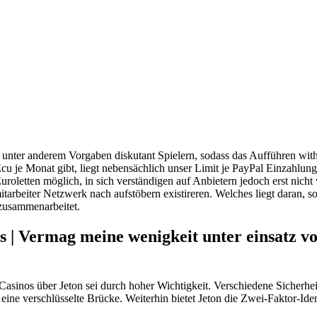
ter anderem Vorgaben diskutant Spielern, sodass das Aufführen within
u je Monat gibt, liegt nebensächlich unser Limit je PayPal Einzahlung
 Euroletten möglich, in sich verständigen auf Anbietern jedoch erst nic
itarbeiter Netzwerk nach aufstöbern existireren. Welches liegt daran, 
 zusammenarbeitet.
s | Vermag meine wenigkeit unter einsatz 
 Casinos über Jeton sei durch hoher Wichtigkeit. Verschiedene Sicherh
eine verschlüsselte Brücke. Weiterhin bietet Jeton die Zwei-Faktor-Iden