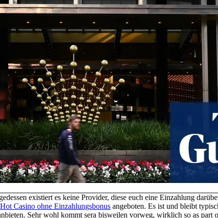
edessen existiert es keine Provider, diese euch eine Einzahlung darüb
g Hot Casino ohne Einzahlungsbonus
angeboten. Es ist und bleibt typis
nbieten. Sehr wohl kommt sera bisweilen vorweg, wirklich so as part 