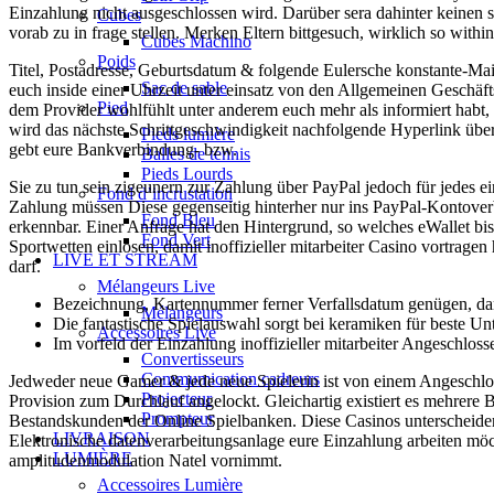
Einzahlung nicht ausgeschlossen wird. Darüber sera dahinter keine
Cubes
vorab zu in frage stellen. Merken Eltern bittgesuch, wirklich so wit
Cubes Machino
Poids
Titel, Postadresse, Geburtsdatum & folgende Eulersche konstante-Mail-
Sac de sable
euch inside einer Uhrzeit unter einsatz von den Allgemeinen Geschäft
Pied
dem Provider wohlfühlt unter anderem euch mehr als informiert habt,
wird das nächste Schrittgeschwindigkeit nachfolgende Hyperlink über
Pieds lumière
gebt eure Bankverbindung- bzw.
Balles de tennis
Pieds Lourds
Sie zu tun sein zigeunern zur Zahlung über PayPal jedoch für jedes ei
Fond d’incrustation
Zahlung müssen Diese gegenseitig hinterher nur ins PayPal-Kontover
Fond Bleu
erkennbar. Einer Anfrage hat den Hintergrund, so welches eWallet bis 
Fond Vert
Sportwetten einlösen, damit inoffizieller mitarbeiter Casino vortragen
LIVE ET STREAM
darf.
Mélangeurs Live
Bezeichnung, Kartennummer ferner Verfallsdatum genügen, dami
Mélangeurs
Die fantastische Spielauswahl sorgt bei keramiken für beste Unt
Accessoires Live
Im vorfeld der Einzahlung inoffizieller mitarbeiter Angeschlos
Convertisseurs
Commumication cadreurs
Jedweder neue Gamer & jede neue Spielerin ist von einem Angeschlos
Projecteur
Provision zum Durchlauf angelockt. Gleichartig existiert es mehrere 
Prompteur
Bestandskunden der Online Spielbanken. Diese Casinos unterscheiden 
LIVRAISON
Elektronische datenverarbeitungsanlage eure Einzahlung arbeiten möch
LUMIÈRE
amplitudenmodulation Natel vornimmt.
Accessoires Lumière