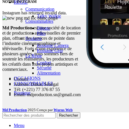
NOTRE INSTGRAM
RÉGIE
Communication
Instagram has returned invalid data.
Talky Walkie
Consommables
Md Production
est une société de location
Bijoute
et de productions audiovisuelles de premier
Piles
plan, offrant des services de pointe dans
Roulante
l’industrie cinématographique et
Roulante Camera
télévisuelle. Forts d’une expérience de
Roulante Grip
plusieurs années, nous sommes fiers de
La Régie
soutenir les réalisateurs, les producteurs et
Confort
les créatifs dans leurs projets artistiques et
Sécurité
commerciaux.
Alimentation
OCCASIONS
Contact
CONSOMMABLES
Adresse: Dakar, Sénégal
Tél: (+221) 77 376 87 55
Boutique
Email: mdproduction.sn@gmail.com
Md Production
2025 Conçu par
Wurus Web
Rechercher
Menu