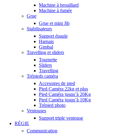
Machine à brouillard
Machine à fumée
Grue
Grue et mini Jib
Stabilisateurs
Support épaule
Harnais
Gimbal
Travelling et sliders
Tournette
Sliders
Travelling
Trépieds caméra
Accesoires de pied
Pied Caméra 22kg et plus
Pied Caméra jusqu’à 20Kg
Pied Caméra jusqu’à 10Kg
Trépied photo
Ventouses
Support triple ventouse
RÉGIE
Communication