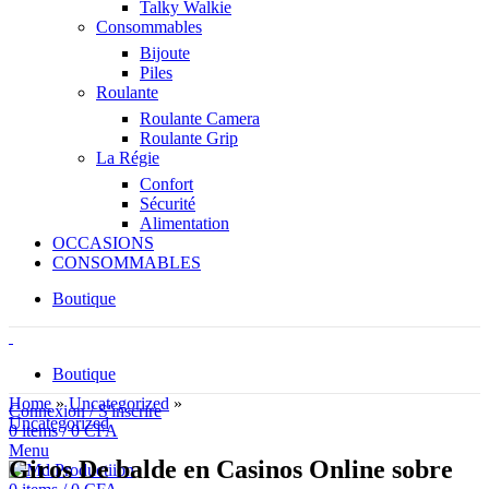
Talky Walkie
Consommables
Bijoute
Piles
Roulante
Roulante Camera
Roulante Grip
La Régie
Confort
Sécurité
Alimentation
OCCASIONS
CONSOMMABLES
Boutique
Boutique
Home
»
Uncategorized
»
Connexion / S'inscrire
Uncategorized
0
items
/
0
CFA
Menu
Giros De balde en Casinos Online sobre