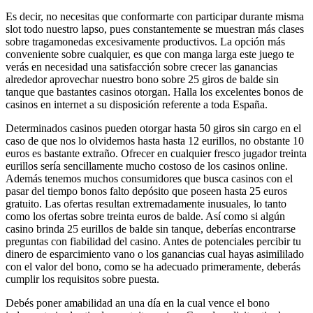
Es decir, no necesitas que conformarte con participar durante misma
slot todo nuestro lapso, pues constantemente se muestran más clases
sobre tragamonedas excesivamente productivos. La opción más
conveniente sobre cualquier, es que con manga larga este juego te
verás en necesidad una satisfacción sobre crecer las ganancias
alrededor aprovechar nuestro bono sobre 25 giros de balde sin
tanque que bastantes casinos otorgan. Halla los excelentes bonos de
casinos en internet a su disposición referente a toda España.
Determinados casinos pueden otorgar hasta 50 giros sin cargo en el
caso de que nos lo olvidemos hasta hasta 12 eurillos, no obstante 10
euros es bastante extraño. Ofrecer en cualquier fresco jugador treinta
eurillos serí­a sencillamente mucho costoso de los casinos online.
Además tenemos muchos consumidores que busca casinos con el
pasar del tiempo bonos falto depósito que poseen hasta 25 euros
gratuito. Las ofertas resultan extremadamente inusuales, lo tanto
como los ofertas sobre treinta euros de balde. Así­ como si algún
casino brinda 25 eurillos de balde sin tanque, deberías encontrarse
preguntas con fiabilidad del casino. Antes de potenciales percibir tu
dinero de esparcimiento vano o los ganancias cual hayas asimililado
con el valor del bono, como se ha adecuado primeramente, deberás
cumplir los requisitos sobre puesta.
Debés poner amabilidad an una día en la cual vence el bono