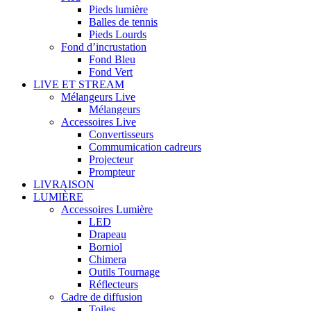
Pieds lumière
Balles de tennis
Pieds Lourds
Fond d’incrustation
Fond Bleu
Fond Vert
LIVE ET STREAM
Mélangeurs Live
Mélangeurs
Accessoires Live
Convertisseurs
Commumication cadreurs
Projecteur
Prompteur
LIVRAISON
LUMIÈRE
Accessoires Lumière
LED
Drapeau
Borniol
Chimera
Outils Tournage
Réflecteurs
Cadre de diffusion
Toiles