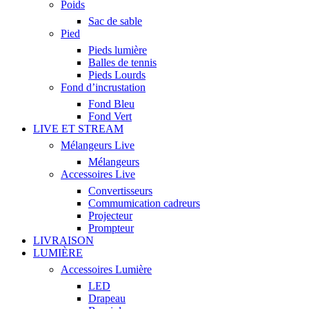
Poids
Sac de sable
Pied
Pieds lumière
Balles de tennis
Pieds Lourds
Fond d’incrustation
Fond Bleu
Fond Vert
LIVE ET STREAM
Mélangeurs Live
Mélangeurs
Accessoires Live
Convertisseurs
Commumication cadreurs
Projecteur
Prompteur
LIVRAISON
LUMIÈRE
Accessoires Lumière
LED
Drapeau