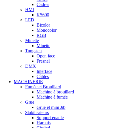
Cadres
HMI
K5600
LED
Bicolor
Monocolor
RGB
Minette
Minette
Tungsten
Open face
Fresnel
DMX
Interface
Câbles
MACHINERIE
Fumée et Brouillard
Machine à brouillard
Machine à fumée
Grue
Grue et mini Jib
Stabilisateurs
Support épaule
Harnais
Gimbal