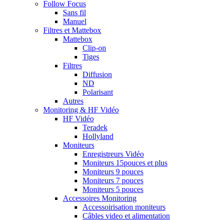
Follow Focus
Sans fil
Manuel
Filtres et Mattebox
Mattebox
Clip-on
Tiges
Filtres
Diffusion
ND
Polarisant
Autres
Monitoring & HF Vidéo
HF Vidéo
Teradek
Hollyland
Moniteurs
Enregistreurs Vidéo
Moniteurs 15pouces et plus
Moniteurs 9 pouces
Moniteurs 7 pouces
Moniteurs 5 pouces
Accessoires Monitoring
Accessoirisation moniteurs
Câbles video et alimentation