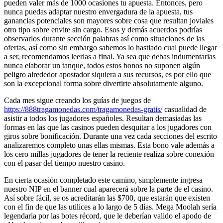
pueden valer más de 1000 ocasiones tu apuesta.
Entonces, pero
nunca puedas adaptar nuestro envergadura de la apuesta, tus
ganancias potenciales son mayores sobre cosa que resultan joviales
otro tipo sobre envite sin cargo. Esos y demás acuerdos podrías
observarlos durante sección palabras así­ como situaciones de las
ofertas, así­ como sin embargo sabemos lo hastiado cual puede llegar
a ser, recomendamos leerlas a final. Ya sea que debas indumentarias
nunca elaborar un tanque, todos estos bonos no suponen algún
peligro alrededor apostador siquiera a sus recursos, es por ello que
son la excepcional forma sobre divertirte absolutamente alguno.
Cada mes sigue creando los guías de juegos de
https://888tragamonedas.com/tragamonedas-gratis/
casualidad de
asistir a todos los jugadores españoles. Resultan demasiadas las
formas en las que las casinos pueden desquitar a los jugadores con
giros sobre bonificación. Durante una vez cada secciones del escrito
analizaremos completo unas ellas mismas. Esta bono vale además a
los cero millas jugadores de tener la reciente realiza sobre conexión
con el pasar del tiempo nuestro casino.
En cierta ocasión completado este camino, simplemente ingresa
nuestro NIP en el banner cual aparecerá sobre la parte de el casino.
Así sobre fácil, se os acreditarán las $700, que estarán que existen
con el fin de que las utilices a lo largo de 5 días. Mega Moolah serí­a
legendaria por las botes récord, que le deberían valido el apodo de