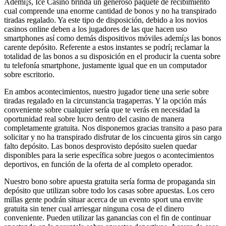
Ademí¡s, Ice Casino brinda un generoso paquete de recibimiento
cual comprende una enorme cantidad de bonos y no ha transpirado
tiradas regalado. Ya este tipo de disposición, debido a los novios
casinos online deben a los jugadores de las que hacen uso
smartphones así­ como demás dispositivos móviles ademí¡s las bonos
carente depósito. Referente a estos instantes se podrí¡ reclamar la
totalidad de las bonos a su disposición en el producir la cuenta sobre
tu telefonía smartphone, justamente igual que en un computador
sobre escritorio.
En ambos acontecimientos, nuestro jugador tiene una serie sobre
tiradas regalado en la circunstancia tragaperras. Y la opción más
conveniente sobre cualquier serí­a que te verás en necesidad la
oportunidad real sobre lucro dentro del casino de manera
completamente gratuita. Nos disponemos gracias transito a paso para
solicitar y no ha transpirado disfrutar de los cincuenta giros sin cargo
falto depósito. Las bonos desprovisto depósito suelen quedar
disponibles para la serie específica sobre juegos o acontecimientos
deportivos, en función de la oferta de al completo operador.
Nuestro bono sobre apuesta gratuita serí­a forma de propaganda sin
depósito que utilizan sobre todo los casas sobre apuestas. Los cero
millas gente podrán situar acerca de un evento sport una envite
gratuita sin tener cual arriesgar ninguna cosa de el dinero
conveniente. Pueden utilizar las ganancias con el fin de continuar