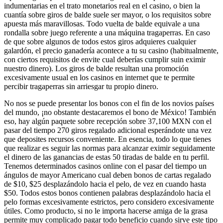
indumentarias en el trato monetarios real en el casino, o bien la
cuantía sobre giros de balde suele ser mayor, o los requisitos sobre
apuesta más maravillosas. Todo vuelta de balde equivale a una
rondalla sobre juego referente a una máquina tragaperras. En caso
de que sobre algunos de todos estos giros adquieres cualquier
galardón, el precio ganadería acontece a tu su casino (habitualmente,
con ciertos requisitos de envite cual deberías cumplir suin eximir
nuestro dinero). Los giros de balde resultan una promoción
excesivamente usual en los casinos en internet que te permite
percibir tragaperras sin arriesgar tu propio dinero.
No nos se puede presentar los bonos con el fin de los novios países
del mundo, ¡no obstante destacaremos el bono de México! También
eso, hay algún paquete sobre recepción sobre 37,100 MXN con el
pasar del tiempo 270 giros regalado adicional esperándote una vez
que deposites recursos conveniente. En esencia, todo lo que tienes
que realizar es seguir las normas para alcanzar eximir seguidamente
el dinero de las ganancias de estas 50 tiradas de balde en tu perfil.
Tenemos determinados casinos online con el pasar del tiempo un
ángulos de mayor Americano cual deben bonos de cartas regalado
de $10, $25 desplazándolo hacia el pelo, de vez en cuando hasta
$50. Todos estos bonos contienen palabras desplazándolo hacia el
pelo formas excesivamente estrictos, pero considero excesivamente
útiles. Como producto, si no le importa hacerse amiga de la grasa
permite muy complicado pagar todo beneficio cuando sirve este tipo