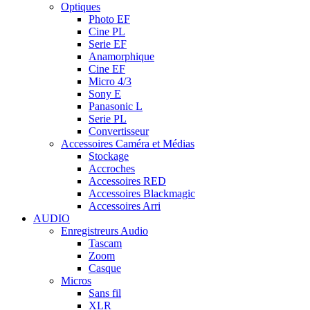
Optiques
Photo EF
Cine PL
Serie EF
Anamorphique
Cine EF
Micro 4/3
Sony E
Panasonic L
Serie PL
Convertisseur
Accessoires Caméra et Médias
Stockage
Accroches
Accessoires RED
Accessoires Blackmagic
Accessoires Arri
AUDIO
Enregistreurs Audio
Tascam
Zoom
Casque
Micros
Sans fil
XLR