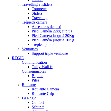
Travelling et sliders
Tournette
Sliders
Travelling
Trépieds caméra
Accesoires de pied
Pied Caméra 22kg et plus
Pied Caméra jusqu’à 20Kg
Pied Caméra jusqu’à 10Kg
Trépied photo
Ventouses
Support triple ventouse
RÉGIE
Communication
Talky Walkie
Consommables
Bijoute
Piles
Roulante
Roulante Camera
Roulante Grip
La Régie
Confort
Sécurité