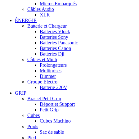
Micros Embarqués
Câbles Audio
XLR
ÉNERGIE
Batterie et Chargeur
Batteries Vlock
Batteries Sony
Batteries Panasonic
Batteries Canon
Batteries Dji
Câbles et Multi
Prolongateurs
Multiprises
Dimmer
Groupe Electro
Batterie 220V
GRIP
Bras et Petit Grip
Déport et Support
Petit Grip
Cubes
Cubes Machino
Poids
Sac de sable
Pied