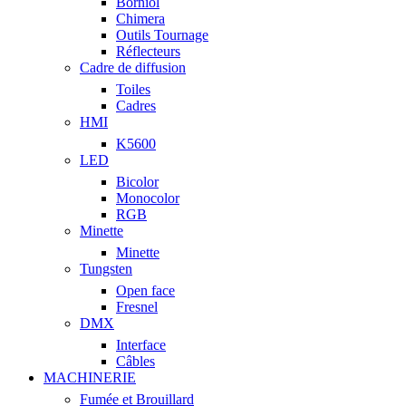
Borniol
Chimera
Outils Tournage
Réflecteurs
Cadre de diffusion
Toiles
Cadres
HMI
K5600
LED
Bicolor
Monocolor
RGB
Minette
Minette
Tungsten
Open face
Fresnel
DMX
Interface
Câbles
MACHINERIE
Fumée et Brouillard