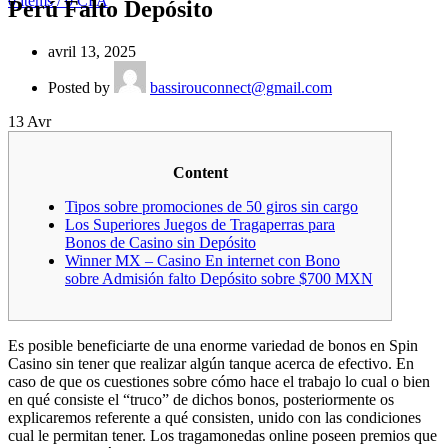
0
items
/
0
CFA
Perú Falto Depósito
avril 13, 2025
Posted by
bassirouconnect@gmail.com
13
Avr
Content
Tipos sobre promociones de 50 giros sin cargo
Los Superiores Juegos de Tragaperras para
Bonos de Casino sin Depósito
Winner MX – Casino En internet con Bono
sobre Admisión falto Depósito sobre $700 MXN
Es posible beneficiarte de una enorme variedad de bonos en Spin
Casino sin tener que realizar algún tanque acerca de efectivo. En
caso de que os cuestiones sobre cómo hace el trabajo lo cual o bien
en qué consiste el “truco” de dichos bonos, posteriormente os
explicaremos referente a qué consisten, unido con las condiciones
cual le permitan tener. Los tragamonedas online poseen premios que