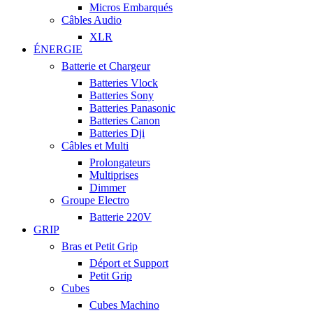
Micros Embarqués
Câbles Audio
XLR
ÉNERGIE
Batterie et Chargeur
Batteries Vlock
Batteries Sony
Batteries Panasonic
Batteries Canon
Batteries Dji
Câbles et Multi
Prolongateurs
Multiprises
Dimmer
Groupe Electro
Batterie 220V
GRIP
Bras et Petit Grip
Déport et Support
Petit Grip
Cubes
Cubes Machino