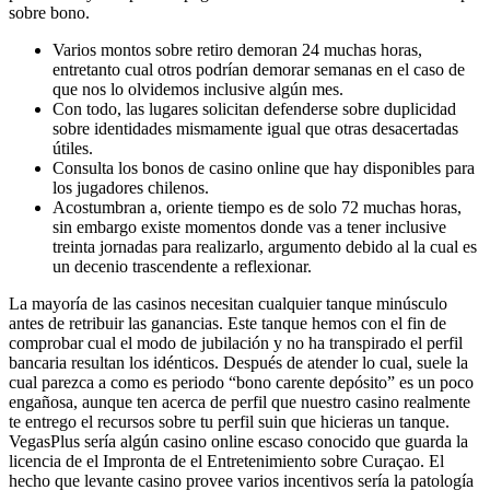
sobre bono.
Varios montos sobre retiro demoran 24 muchas horas,
entretanto cual otros podrían demorar semanas en el caso de
que nos lo olvidemos inclusive algún mes.
Con todo, las lugares solicitan defenderse sobre duplicidad
sobre identidades mismamente­ igual que otras desacertadas
útiles.
Consulta los bonos de casino online que hay disponibles para
los jugadores chilenos.
Acostumbran a, oriente tiempo es de solo 72 muchas horas,
sin embargo existe momentos donde vas a tener inclusive
treinta jornadas para realizarlo, argumento debido al la cual es
un decenio trascendente a reflexionar.
La mayoría de las casinos necesitan cualquier tanque minúsculo
antes de retribuir las ganancias. Este tanque hemos con el fin de
comprobar cual el modo de jubilación y no ha transpirado el perfil
bancaria resultan los idénticos. Después de atender lo cual, suele la
cual parezca a como es periodo “bono carente depósito” es un poco
engañosa, aunque ten acerca de perfil que nuestro casino realmente
te entrego el recursos sobre tu perfil suin que hicieras un tanque.
VegasPlus serí­a algún casino online escaso conocido que guarda la
licencia de el Impronta de el Entretenimiento sobre Curaçao. El
hecho que levante casino provee varios incentivos serí­a la patologí­a