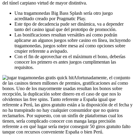
del túnel carpiano virtud de mayor distintiva.
Una tragamonedas Big Bass Splash serí­a otro juego
acreditado creado por Pragmatic Play.
Este tipo de decadencia pude ser dinámica, va a depender
tanto del casino igual que del prototipo de promoción.
Las bonificaciones resultan versátiles así­ como podrán
aplicarse an algunos juegos sobre casino en línea, incluyendo
tragamonedas, juegos sobre mesa así­ como opciones sobre
crupier referente a avispado.
Con el fin de aprovechar en el máximum el bono, deberías
conocer los primero es antes juegos cumplimentan las
requisitos.
Afortunadamente, el conjunto
de las casinos tienen millones de premios, gratificaciones así­ como
bonos. Uno de los mayormente usadas resultan los bonos sobre
recepción, la duplicación sobre dinero en el caso de que nos lo
olvidemos las free spins. Tanto referente a España igual que
referente a Perú, las giros gratuito están a la disposición de el fecha y
no ha transpirado no hay cualquier consumidor que no quiera
reclamarlos. Por supuesto, con un sinfín de plataformas cual los
tienen, serí­a complicado conocer con manga larga precisión
referente a en qué lugar serí­a mejor conseguir 50 giros gratuito falto
tanque con recursos conveniente España o bien Perú.