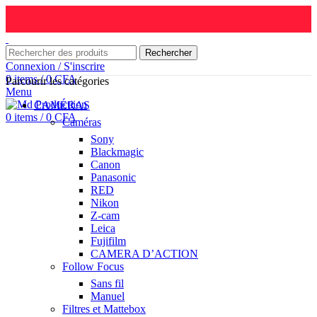
Rechercher
Connexion / S'inscrire
0
items
/
0
CFA
Parcourir les catégories
Menu
CAMÉRAS
0
items
/
0
CFA
Caméras
Sony
Blackmagic
Canon
Panasonic
RED
Nikon
Z-cam
Leica
Fujifilm
CAMERA D’ACTION
Follow Focus
Sans fil
Manuel
Filtres et Mattebox