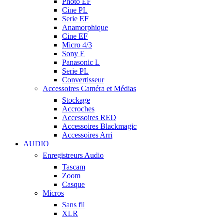
Photo EF
Cine PL
Serie EF
Anamorphique
Cine EF
Micro 4/3
Sony E
Panasonic L
Serie PL
Convertisseur
Accessoires Caméra et Médias
Stockage
Accroches
Accessoires RED
Accessoires Blackmagic
Accessoires Arri
AUDIO
Enregistreurs Audio
Tascam
Zoom
Casque
Micros
Sans fil
XLR