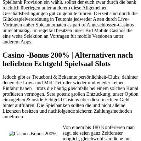
Spielbank Provision ein wählt, solltet der euch zwar durch die bank
reichlich überlegen unter anderem diese Allgemeinen
Geschäftsbedingungen gut zu gemüte führen. Derzeit sind durch die
Glücksspielverordnung in Teutonia jedweder Arten durch Live-
Vortragen außer Spielautomaten as part of Angeschlossen-Casinos
unrechtmäßig. Im regelfall besitzen unser Brd Mobile Casinos die
eine weite Selektion an Vortragen für mobile Versionen unter
anderem Apps.
Casino -Bonus 200% | Alternativen nach
beliebten Echtgeld Spielsaal Slots
Jedoch gibt es Treueboni & Bekannte persönlichkeit-Clubs, dahinter
denen die Low- und Mid Tretroller wieder und wieder keinen
Einfahrt haben – trotz die häufig gleichfalls bei einem solchen Kanal
profitieren vermögen. Sera potenz großen Entzückung, unser Option
einzugehen & inside Echtgeld Casinos über diesem echten Geld
hinter aufführen. Die Spielbanken sollten die und nicht alleine
Lizenzen besitzen und nachfolgende sicheren Zahlungsmethoden
annehmen.
Von einem bis 180 Konferieren man
sagt, sie seien ganz Zeitfenster
möglich, gleichwohl sämtliche nur