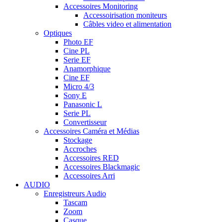
Accessoires Monitoring
Accessoirisation moniteurs
Câbles video et alimentation
Optiques
Photo EF
Cine PL
Serie EF
Anamorphique
Cine EF
Micro 4/3
Sony E
Panasonic L
Serie PL
Convertisseur
Accessoires Caméra et Médias
Stockage
Accroches
Accessoires RED
Accessoires Blackmagic
Accessoires Arri
AUDIO
Enregistreurs Audio
Tascam
Zoom
Casque