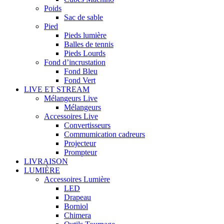
Poids
Sac de sable
Pied
Pieds lumière
Balles de tennis
Pieds Lourds
Fond d’incrustation
Fond Bleu
Fond Vert
LIVE ET STREAM
Mélangeurs Live
Mélangeurs
Accessoires Live
Convertisseurs
Commumication cadreurs
Projecteur
Prompteur
LIVRAISON
LUMIÈRE
Accessoires Lumière
LED
Drapeau
Borniol
Chimera