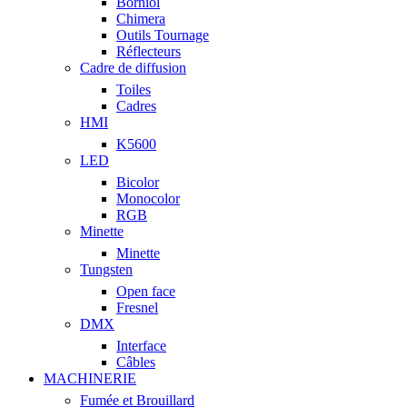
Borniol
Chimera
Outils Tournage
Réflecteurs
Cadre de diffusion
Toiles
Cadres
HMI
K5600
LED
Bicolor
Monocolor
RGB
Minette
Minette
Tungsten
Open face
Fresnel
DMX
Interface
Câbles
MACHINERIE
Fumée et Brouillard