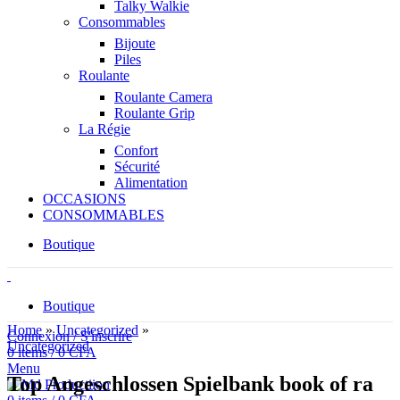
Talky Walkie
Consommables
Bijoute
Piles
Roulante
Roulante Camera
Roulante Grip
La Régie
Confort
Sécurité
Alimentation
OCCASIONS
CONSOMMABLES
Boutique
Boutique
Home
»
Uncategorized
»
Connexion / S'inscrire
Uncategorized
0
items
/
0
CFA
Menu
Top Angeschlossen Spielbank book of ra