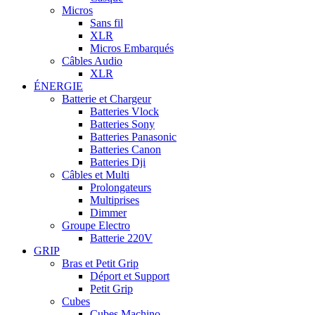
Micros
Sans fil
XLR
Micros Embarqués
Câbles Audio
XLR
ÉNERGIE
Batterie et Chargeur
Batteries Vlock
Batteries Sony
Batteries Panasonic
Batteries Canon
Batteries Dji
Câbles et Multi
Prolongateurs
Multiprises
Dimmer
Groupe Electro
Batterie 220V
GRIP
Bras et Petit Grip
Déport et Support
Petit Grip
Cubes
Cubes Machino