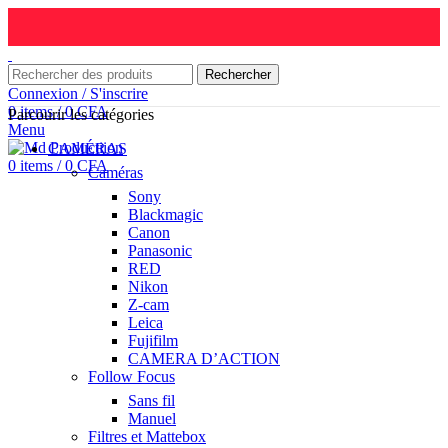
Rechercher
Connexion / S'inscrire
0
items
/
0
CFA
Parcourir les catégories
Menu
CAMÉRAS
0
items
/
0
CFA
Caméras
Sony
Blackmagic
Canon
Panasonic
RED
Nikon
Z-cam
Leica
Fujifilm
CAMERA D’ACTION
Follow Focus
Sans fil
Manuel
Filtres et Mattebox