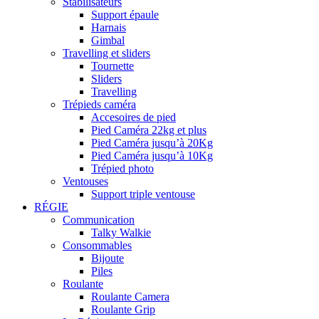
Stabilisateurs
Support épaule
Harnais
Gimbal
Travelling et sliders
Tournette
Sliders
Travelling
Trépieds caméra
Accesoires de pied
Pied Caméra 22kg et plus
Pied Caméra jusqu’à 20Kg
Pied Caméra jusqu’à 10Kg
Trépied photo
Ventouses
Support triple ventouse
RÉGIE
Communication
Talky Walkie
Consommables
Bijoute
Piles
Roulante
Roulante Camera
Roulante Grip