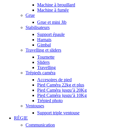
Machine à brouillard
Machine à fumée
Grue
Grue et mini Jib
Stabilisateurs
Support épaule
Harnais
Gimbal
Travelling et sliders
Tournette
Sliders
Travelling
Trépieds caméra
Accesoires de pied
Pied Caméra 22kg et plus
Pied Caméra jusqu’à 20Kg
Pied Caméra jusqu’à 10Kg
Trépied photo
Ventouses
Support triple ventouse
RÉGIE
Communication