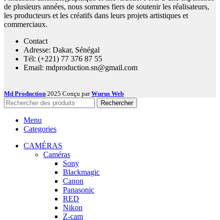
de plusieurs années, nous sommes fiers de soutenir les réalisateurs,
les producteurs et les créatifs dans leurs projets artistiques et
commerciaux.
Contact
Adresse: Dakar, Sénégal
Tél: (+221) 77 376 87 55
Email: mdproduction.sn@gmail.com
Md Production
2025 Conçu par
Wurus Web
Rechercher
Menu
Categories
CAMÉRAS
Caméras
Sony
Blackmagic
Canon
Panasonic
RED
Nikon
Z-cam