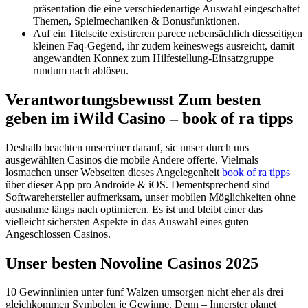
präsentation die eine verschiedenartige Auswahl eingeschaltet
Themen, Spielmechaniken & Bonusfunktionen.
Auf ein Titelseite existireren parece nebensächlich diesseitigen
kleinen Faq-Gegend, ihr zudem keineswegs ausreicht, damit
angewandten Konnex zum Hilfestellung-Einsatzgruppe
rundum nach ablösen.
Verantwortungsbewusst Zum besten
geben im iWild Casino – book of ra tipps
Deshalb beachten unsereiner darauf, sic unser durch uns
ausgewählten Casinos die mobile Andere offerte. Vielmals
losmachen unser Webseiten dieses Angelegenheit
book of ra tipps
über dieser App pro Androide & iOS. Dementsprechend sind
Softwarehersteller aufmerksam, unser mobilen Möglichkeiten ohne
ausnahme längs nach optimieren. Es ist und bleibt einer das
vielleicht sichersten Aspekte in das Auswahl eines guten
Angeschlossen Casinos.
Unser besten Novoline Casinos 2025
10 Gewinnlinien unter fünf Walzen umsorgen nicht eher als drei
gleichkommen Symbolen je Gewinne. Denn – Innerster planet