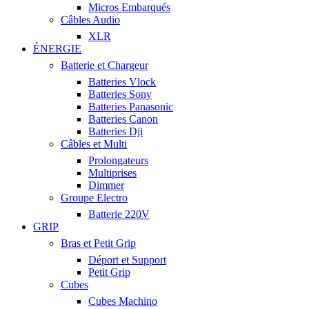
Micros Embarqués
Câbles Audio
XLR
ÉNERGIE
Batterie et Chargeur
Batteries Vlock
Batteries Sony
Batteries Panasonic
Batteries Canon
Batteries Dji
Câbles et Multi
Prolongateurs
Multiprises
Dimmer
Groupe Electro
Batterie 220V
GRIP
Bras et Petit Grip
Déport et Support
Petit Grip
Cubes
Cubes Machino