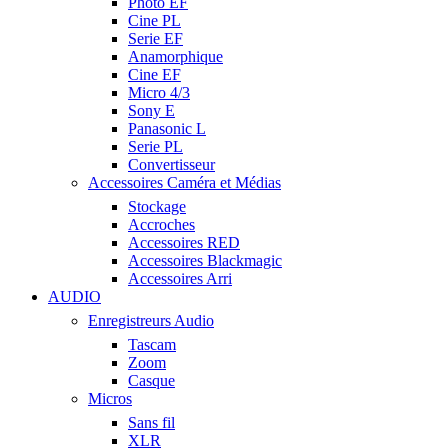
Photo EF
Cine PL
Serie EF
Anamorphique
Cine EF
Micro 4/3
Sony E
Panasonic L
Serie PL
Convertisseur
Accessoires Caméra et Médias
Stockage
Accroches
Accessoires RED
Accessoires Blackmagic
Accessoires Arri
AUDIO
Enregistreurs Audio
Tascam
Zoom
Casque
Micros
Sans fil
XLR