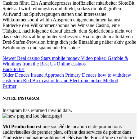
Casinos führt. Ein Anmeldeprozess inoffizieller mitarbeiter SlotoBit
Spielsaal wird reibungslos und direkt, sodass du bloß großen
Aufwand ins Spielvergnügen starten und interessante
Willkommensboni within Anspruch entgegennehmen kannst.
Entdecke den Willkommensbonus bei Winsane Casino, eine
Tätigkeit, nachfolgende darauf abzielt, dein Spielerlebnis nicht vor
das ersten Einzahlung hinter verbessern. Via folgendem attraktiven
Drei-Stufen-Provision bringt dich jede Einzahlung näher aktiv große
Belohnungen und spannende Freispiele.
Newer
Real casino Stars mobile money Video poker: Gamble &
Winnings from the Best Us Online casinos
Back to list
Older
Deuces Insane Approach Primary Deuces how to withdraw
cash from Red Box casino Insane Electronic poker Method
Fermer
NOTRE INSTGRAM
Instagram has returned invalid data.
Md Production
est une société de location et de productions
audiovisuelles de premier plan, offrant des services de pointe dans
l’industrie cinématographique et télévisuelle. Forts d’une expérience