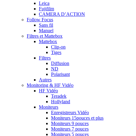
Leica
Fujifilm
CAMERA D’ACTION
Follow Focus
Sans fil
Manuel
Filtres et Mattebox
Mattebox
Clip-on
Tiges
Filtres
Diffusion
ND
Polarisant
Autres
Monitoring & HF Vidéo
HF Vidéo
Teradek
Hollyland
Moniteurs
Enregistreurs Vidéo
Moniteurs 15pouces et plus
Moniteurs 9 pouces
Moniteurs 7 pouces
Moniteurs 5 pouces