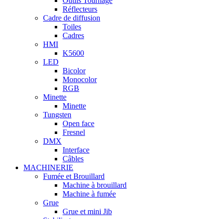
Outils Tournage
Réflecteurs
Cadre de diffusion
Toiles
Cadres
HMI
K5600
LED
Bicolor
Monocolor
RGB
Minette
Minette
Tungsten
Open face
Fresnel
DMX
Interface
Câbles
MACHINERIE
Fumée et Brouillard
Machine à brouillard
Machine à fumée
Grue
Grue et mini Jib