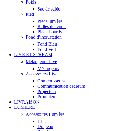
Poids
Sac de sable
Pied
Pieds lumière
Balles de tennis
Pieds Lourds
Fond d’incrustation
Fond Bleu
Fond Vert
LIVE ET STREAM
Mélangeurs Live
Mélangeurs
Accessoires Live
Convertisseurs
Commumication cadreurs
Projecteur
Prompteur
LIVRAISON
LUMIÈRE
Accessoires Lumière
LED
Drapeau