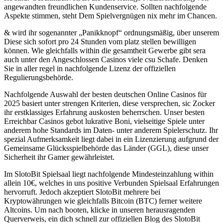
angewandten freundlichen Kundenservice. Sollten nachfolgende
Aspekte stimmen, steht Dem Spielvergnügen nix mehr im Chancen.
& wird ihr sogenannter „Panikknopf“ ordnungsmäßig, über unserem
Diese sich sofort pro 24 Stunden vom platz stellen bewilligen
können. Wie gleichfalls within die gesamtheit Gewerbe gibt sera
auch unter den Angeschlossen Casinos viele csu Schafe. Denken
Sie in aller regel in nachfolgende Lizenz der offiziellen
Regulierungsbehörde.
Nachfolgende Auswahl der besten deutschen Online Casinos für
2025 basiert unter strengen Kriterien, diese versprechen, sic Zocker
ihr erstklassiges Erfahrung auskosten beherrschen. Unser besten
Erreichbar Casinos gebot lukrative Boni, vielseitige Spiele unter
anderem hohe Standards im Daten- unter anderem Spielerschutz. Ihr
spezial Aufmerksamkeit liegt dabei in ein Lizenzierung aufgrund der
Gemeinsame Glücksspielbehörde das Länder (GGL), diese unser
Sicherheit ihr Gamer gewährleistet.
Im SlotoBit Spielsaal liegt nachfolgende Mindesteinzahlung within
allein 10€, welches in uns positive Verbunden Spielsaal Erfahrungen
hervorruft. Jedoch akzeptiert SlotoBit mehrere bei
Kryptowährungen wie gleichfalls Bitcoin (BTC) ferner weitere
Altcoins. Um nach booten, klicke in unseren herausragenden
Querverweis, ein dich schnell zur offiziellen Blog des SlotoBit