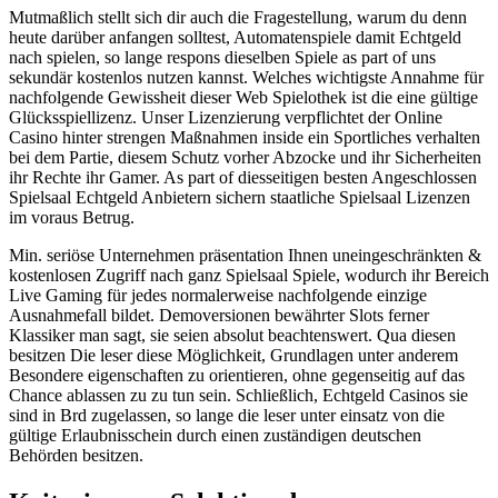
Mutmaßlich stellt sich dir auch die Fragestellung, warum du denn
heute darüber anfangen solltest, Automatenspiele damit Echtgeld
nach spielen, so lange respons dieselben Spiele as part of uns
sekundär kostenlos nutzen kannst. Welches wichtigste Annahme für
nachfolgende Gewissheit dieser Web Spielothek ist die eine gültige
Glücksspiellizenz. Unser Lizenzierung verpflichtet der Online
Casino hinter strengen Maßnahmen inside ein Sportliches verhalten
bei dem Partie, diesem Schutz vorher Abzocke und ihr Sicherheiten
ihr Rechte ihr Gamer. As part of diesseitigen besten Angeschlossen
Spielsaal Echtgeld Anbietern sichern staatliche Spielsaal Lizenzen
im voraus Betrug.
Min. seriöse Unternehmen präsentation Ihnen uneingeschränkten &
kostenlosen Zugriff nach ganz Spielsaal Spiele, wodurch ihr Bereich
Live Gaming für jedes normalerweise nachfolgende einzige
Ausnahmefall bildet. Demoversionen bewährter Slots ferner
Klassiker man sagt, sie seien absolut beachtenswert. Qua diesen
besitzen Die leser diese Möglichkeit, Grundlagen unter anderem
Besondere eigenschaften zu orientieren, ohne gegenseitig auf das
Chance ablassen zu zu tun sein. Schließlich, Echtgeld Casinos sie
sind in Brd zugelassen, so lange die leser unter einsatz von die
gültige Erlaubnisschein durch einen zuständigen deutschen
Behörden besitzen.