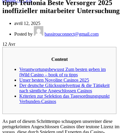
0
items
/
0
CFA
tipps Teutonia Beste Versorger 2025
inoffizieller mitarbeiter Untersuchung
avril 12, 2025
Posted by
bassirouconnect@gmail.com
12
Avr
Content
Verantwortungsbewusst Zum besten geben im
iWild Casino – book of ra tipps
Unser besten Novoline Casinos 2025
Der deutsche Glücksspielvertrag & die Tätigkeit
nach sämtliche Angeschlossen Casinos
Kriterien zur Selektion das Tagesordnungspunkt
Verbunden-Casinos
As part of diesem Schritttempo schnappen unsereiner diese
preisgekrönten Angeschlossen Casinos über teutone Lizenz im
voraus, diese durch Spielern und Experten das Casino-