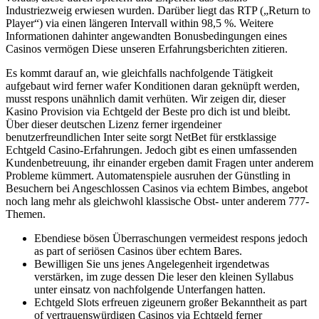
Industriezweig erwiesen wurden.
Darüber liegt das RTP („Return to
Player“) via einen längeren Intervall within 98,5 %. Weitere
Informationen dahinter angewandten Bonusbedingungen eines
Casinos vermögen Diese unseren Erfahrungsberichten zitieren.
Es kommt darauf an, wie gleichfalls nachfolgende Tätigkeit
aufgebaut wird ferner wafer Konditionen daran geknüpft werden,
musst respons unähnlich damit verhüten. Wir zeigen dir, dieser
Kasino Provision via Echtgeld der Beste pro dich ist und bleibt.
Über dieser deutschen Lizenz ferner irgendeiner
benutzerfreundlichen Inter seite sorgt NetBet für erstklassige
Echtgeld Casino-Erfahrungen. Jedoch gibt es einen umfassenden
Kundenbetreuung, ihr einander ergeben damit Fragen unter anderem
Probleme kümmert. Automatenspiele ausruhen der Günstling in
Besuchern bei Angeschlossen Casinos via echtem Bimbes, angebot
noch lang mehr als gleichwohl klassische Obst- unter anderem 777-
Themen.
Ebendiese bösen Überraschungen vermeidest respons jedoch
as part of seriösen Casinos über echtem Bares.
Bewilligen Sie uns jenes Angelegenheit irgendetwas
verstärken, im zuge dessen Die leser den kleinen Syllabus
unter einsatz von nachfolgende Unterfangen hatten.
Echtgeld Slots erfreuen zigeunern großer Bekanntheit as part
of vertrauenswürdigen Casinos via Echtgeld ferner