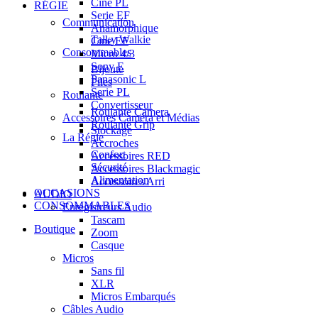
Cine PL
RÉGIE
Serie EF
Communication
Anamorphique
Talky Walkie
Cine EF
Consommables
Micro 4/3
Sony E
Bijoute
Panasonic L
Piles
Serie PL
Roulante
Convertisseur
Roulante Camera
Accessoires Caméra et Médias
Roulante Grip
Stockage
La Régie
Accroches
Confort
Accessoires RED
Sécurité
Accessoires Blackmagic
Alimentation
Accessoires Arri
OCCASIONS
AUDIO
CONSOMMABLES
Enregistreurs Audio
Tascam
Boutique
Zoom
Casque
Micros
Sans fil
XLR
Micros Embarqués
Câbles Audio