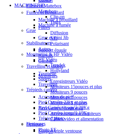
Manuel
MACHINERIE
Filtres et Mattebox
Mattebox
Fumée et Brouillard
Clip-on
Machine à brouillard
Tiges
Machine à fumée
Filtres
Grue
Diffusion
Grue et mini Jib
ND
Stabilisateurs
Polarisant
Autres
Support épaule
Monitoring & HF Vidéo
Harnais
HF Vidéo
Gimbal
Teradek
Travelling et sliders
Hollyland
Tournette
Moniteurs
Sliders
Enregistreurs Vidéo
Travelling
Moniteurs 15pouces et plus
Trépieds caméra
Moniteurs 9 pouces
Accesoires de pied
Moniteurs 7 pouces
Pied Caméra 22kg et plus
Moniteurs 5 pouces
Pied Caméra jusqu’à 20Kg
Accessoires Monitoring
Pied Caméra jusqu’à 10Kg
Accessoirisation moniteurs
Trépied photo
Câbles video et alimentation
Ventouses
Optiques
Photo EF
Support triple ventouse