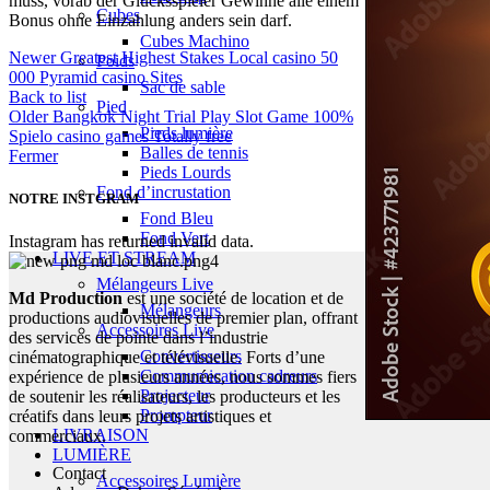
muss, vorab der Glücksspieler Gewinne alle einem
Cubes
Bonus ohne Einzahlung anders sein darf.
Cubes Machino
Newer
Greatest Highest Stakes Local casino 50
Poids
000 Pyramid casino Sites
Sac de sable
Back to list
Pied
Older
Bangkok Night Trial Play Slot Game 100%
Pieds lumière
Spielo casino games Totally free
Balles de tennis
Fermer
Pieds Lourds
Fond d’incrustation
NOTRE INSTGRAM
Fond Bleu
Fond Vert
Instagram has returned invalid data.
LIVE ET STREAM
Mélangeurs Live
Md Production
est une société de location et de
Mélangeurs
productions audiovisuelles de premier plan, offrant
Accessoires Live
des services de pointe dans l’industrie
Convertisseurs
cinématographique et télévisuelle. Forts d’une
Commumication cadreurs
expérience de plusieurs années, nous sommes fiers
Projecteur
de soutenir les réalisateurs, les producteurs et les
Prompteur
créatifs dans leurs projets artistiques et
LIVRAISON
commerciaux.
LUMIÈRE
Contact
Accessoires Lumière