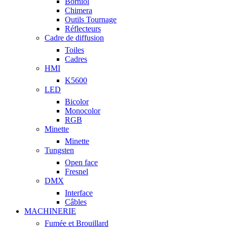
Borniol
Chimera
Outils Tournage
Réflecteurs
Cadre de diffusion
Toiles
Cadres
HMI
K5600
LED
Bicolor
Monocolor
RGB
Minette
Minette
Tungsten
Open face
Fresnel
DMX
Interface
Câbles
MACHINERIE
Fumée et Brouillard