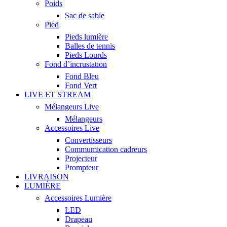
Poids
Sac de sable
Pied
Pieds lumière
Balles de tennis
Pieds Lourds
Fond d’incrustation
Fond Bleu
Fond Vert
LIVE ET STREAM
Mélangeurs Live
Mélangeurs
Accessoires Live
Convertisseurs
Commumication cadreurs
Projecteur
Prompteur
LIVRAISON
LUMIÈRE
Accessoires Lumière
LED
Drapeau