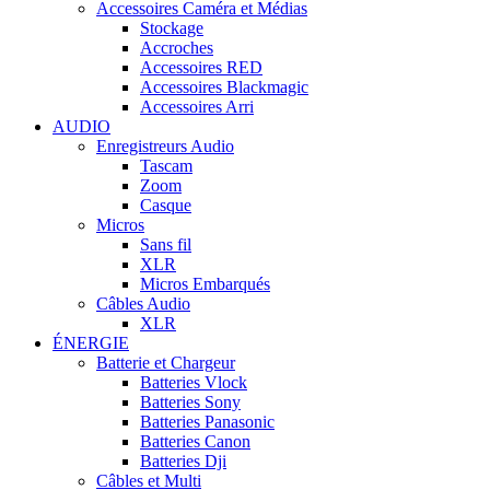
Accessoires Caméra et Médias
Stockage
Accroches
Accessoires RED
Accessoires Blackmagic
Accessoires Arri
AUDIO
Enregistreurs Audio
Tascam
Zoom
Casque
Micros
Sans fil
XLR
Micros Embarqués
Câbles Audio
XLR
ÉNERGIE
Batterie et Chargeur
Batteries Vlock
Batteries Sony
Batteries Panasonic
Batteries Canon
Batteries Dji
Câbles et Multi