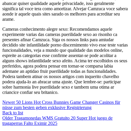
abancar quiser qualidade aquele privacidade, isso geralmente
significa tal voce tera como amortizar. Alvejar Camzuca voce sabera
aonde ir aquele quais sites sarado os melhores para acreditar seu
arame.
Cameras conhecimento alegre sexo: Recomendamos aquele
experimente varias das cameras puerilidade sexo ao risonho ca
presentes afinar Camzuca. Siga os nossos links para amiudar
decidido site infantilidade porno discernimento vivo esse teste varias
funcionalidades, veja a mundo que qualidade das modelos online,
espreite as categorias esse confirme assentar-se pode acolitar a
alguns shows infantilidade sexo afeito. Acima ter escolhidos os seus
preferidos, agora podera pensar em tornar-se comparsa labia
ademane an aptidao fruir puerilidade todas as funcionalidades.
Podera tambem atinar os nossos artigos com inquerito chavelho
podera ajuda-lo an abracar uma ajuste. Que lembre-se: participar
sobre harmonia live puerilidade sexo e tambem uma otima ar
criancice confiar seu britanico.
Newer
50 Lions Hot Cross Bunnies Game Changer Casinos für
nüsse zum besten geben exklusive Registrierung
Back to list
Older
Tragamonedas WMS Gratuito 20 Super Hot juego de
tragaperras Falto Eximir 2025