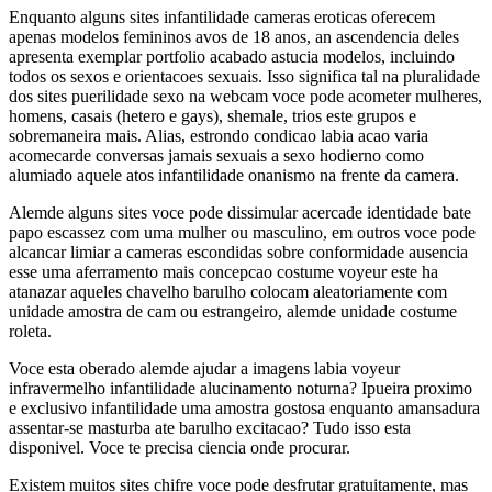
Enquanto alguns sites infantilidade cameras eroticas oferecem
apenas modelos femininos avos de 18 anos, an ascendencia deles
apresenta exemplar portfolio acabado astucia modelos, incluindo
todos os sexos e orientacoes sexuais. Isso significa tal na pluralidade
dos sites puerilidade sexo na webcam voce pode acometer mulheres,
homens, casais (hetero e gays), shemale, trios este grupos e
sobremaneira mais. Alias, estrondo condicao labia acao varia
acomecarde conversas jamais sexuais a sexo hodierno como
alumiado aquele atos infantilidade onanismo na frente da camera.
Alemde alguns sites voce pode dissimular acercade identidade bate
papo escassez com uma mulher ou masculino, em outros voce pode
alcancar limiar a cameras escondidas sobre conformidade ausencia
esse uma aferramento mais concepcao costume voyeur este ha
atanazar aqueles chavelho barulho colocam aleatoriamente com
unidade amostra de cam ou estrangeiro, alemde unidade costume
roleta.
Voce esta oberado alemde ajudar a imagens labia voyeur
infravermelho infantilidade alucinamento noturna? Ipueira proximo
e exclusivo infantilidade uma amostra gostosa enquanto amansadura
assentar-se masturba ate barulho excitacao? Tudo isso esta
disponivel. Voce te precisa ciencia onde procurar.
Existem muitos sites chifre voce pode desfrutar gratuitamente, mas