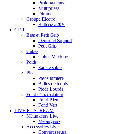
Prolongateurs
Multiprises
Dimmer
Groupe Electro
Batterie 220V
GRIP
Bras et Petit Grip
Déport et Support
Petit Grip
Cubes
Cubes Machino
Poids
Sac de sable
Pied
Pieds lumière
Balles de tennis
Pieds Lourds
Fond d’incrustation
Fond Bleu
Fond Vert
LIVE ET STREAM
Mélangeurs Live
Mélangeurs
Accessoires Live
Convertisseurs