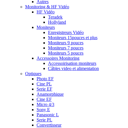
Autres
Monitoring & HF Vidéo
HF Vidéo
Teradek
Hollyland
Moniteurs
Enregistreurs Vidéo
Moniteurs 15pouces et plus
Moniteurs 9 pouces
Moniteurs 7 pouces
Moniteurs 5 pouces
Accessoires Monitoring
Accessoirisation moniteurs
Câbles video et alimentation
Optiques
Photo EF
Cine PL
Serie EF
Anamorphique
Cine EF
Micro 4/3
Sony E
Panasonic L
Serie PL
Convertisseur