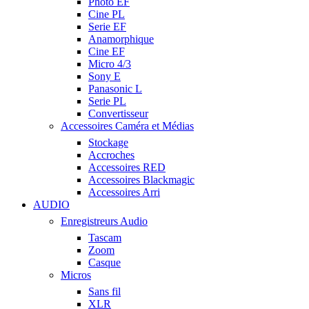
Photo EF
Cine PL
Serie EF
Anamorphique
Cine EF
Micro 4/3
Sony E
Panasonic L
Serie PL
Convertisseur
Accessoires Caméra et Médias
Stockage
Accroches
Accessoires RED
Accessoires Blackmagic
Accessoires Arri
AUDIO
Enregistreurs Audio
Tascam
Zoom
Casque
Micros
Sans fil
XLR