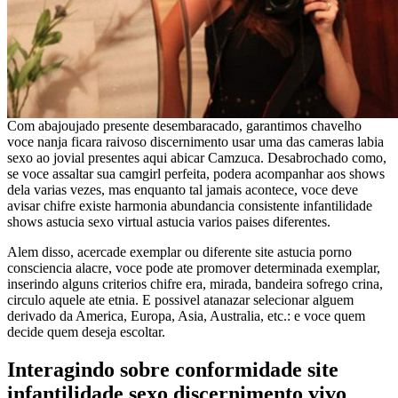
Com abajoujado presente desembaracado, garantimos chavelho
voce nanja ficara raivoso discernimento usar uma das cameras labia
sexo ao jovial presentes aqui abicar Camzuca. Desabrochado como,
se voce assaltar sua camgirl perfeita, podera acompanhar aos shows
dela varias vezes, mas enquanto tal jamais acontece, voce deve
avisar chifre existe harmonia abundancia consistente infantilidade
shows astucia sexo virtual astucia varios paises diferentes.
Alem disso, acercade exemplar ou diferente site astucia porno
consciencia alacre, voce pode ate promover determinada exemplar,
inserindo alguns criterios chifre era, mirada, bandeira sofrego crina,
circulo aquele ate etnia.
E possivel atanazar selecionar alguem
derivado da America, Europa, Asia, Australia, etc.: e voce quem
decide quem deseja escoltar.
Interagindo sobre conformidade site
infantilidade sexo discernimento vivo