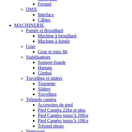
Fresnel
DMX
Interface
Câbles
MACHINERIE
Fumée et Brouillard
Machine à brouillard
Machine à fumée
Grue
Grue et mini Jib
Stabilisateurs
Support épaule
Harnais
Gimbal
Travelling et sliders
Tournette
Sliders
Travelling
Trépieds caméra
Accesoires de pied
Pied Caméra 22kg et plus
Pied Caméra jusqu’à 20Kg
Pied Caméra jusqu’à 10Kg
Trépied photo
Ventouses