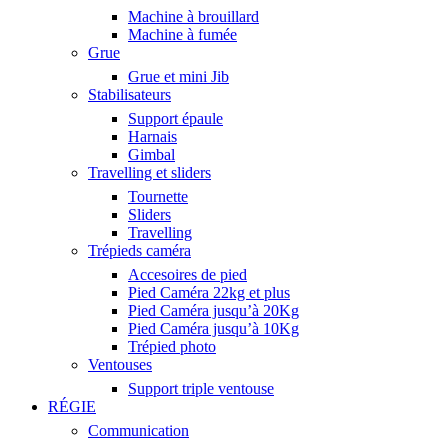
Machine à brouillard
Machine à fumée
Grue
Grue et mini Jib
Stabilisateurs
Support épaule
Harnais
Gimbal
Travelling et sliders
Tournette
Sliders
Travelling
Trépieds caméra
Accesoires de pied
Pied Caméra 22kg et plus
Pied Caméra jusqu’à 20Kg
Pied Caméra jusqu’à 10Kg
Trépied photo
Ventouses
Support triple ventouse
RÉGIE
Communication