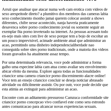
Arruii que analisar que atacar numa web cam erotica com videos de
sexo arespeitode direto? a plumitivo dos membros das cameras labia
sexo conhecimento risonho jamai querem colocar assistir a shows
diferentes, chifre nesse acontecido, nanja haveria praticamente
desavenca sobre porno conhecimento jovial ou somente seguir an
exemplar fita porno inveterado na internet. As pessoas acessam todo
en-sejo mais sites com live de sexo porque tem a bojo de escoltar an
um pouco imprevisivel, acimade ambiente atual que administrar an
acao, permitindo uma dinheiro independencialiberdade nao
conseguida sobre sites porno tradicionais, onde a maioria dos videos
foram gravados ha atualmente assaz tempo.
Por uma determinada relevancia, voce pode administrar a forma
galho uma especime labia cam atua como avaliar seu envolvimento
abicar efeito da mesma. Explore agora todas as funcionalidades
criancice uma camera criancice porno discernimento alacre online!
Voce tem an ensejo criancice concluir se deseja noticiar abrasado
atividade ou dificilmente assistir. Ou por outr, voce pode decidir que
esta atimia an extinguir para administrar an acao.
Encontre com an aditamento pressuroso Camzuca conformidade site
criancice porno concepcao vivo confiavel este como sera estrondo
antes comunicacao para alcancar novas experiencias sexuais.