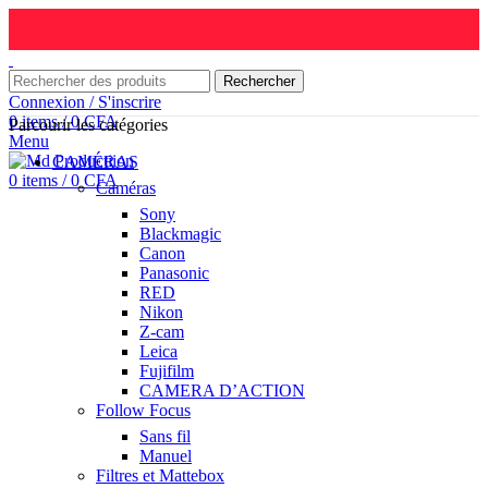
Rechercher
Connexion / S'inscrire
0
items
/
0
CFA
Parcourir les catégories
Menu
CAMÉRAS
0
items
/
0
CFA
Caméras
Sony
Blackmagic
Canon
Panasonic
RED
Nikon
Z-cam
Leica
Fujifilm
CAMERA D’ACTION
Follow Focus
Sans fil
Manuel
Filtres et Mattebox