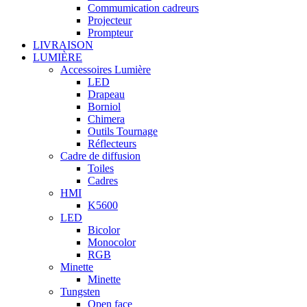
Commumication cadreurs
Projecteur
Prompteur
LIVRAISON
LUMIÈRE
Accessoires Lumière
LED
Drapeau
Borniol
Chimera
Outils Tournage
Réflecteurs
Cadre de diffusion
Toiles
Cadres
HMI
K5600
LED
Bicolor
Monocolor
RGB
Minette
Minette
Tungsten
Open face