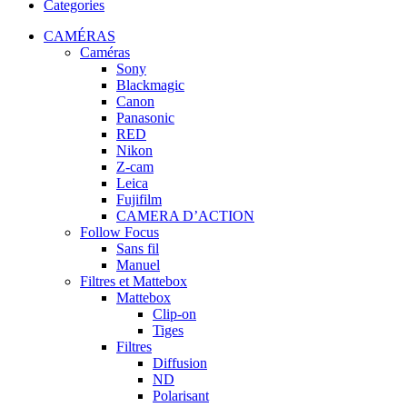
Categories
CAMÉRAS
Caméras
Sony
Blackmagic
Canon
Panasonic
RED
Nikon
Z-cam
Leica
Fujifilm
CAMERA D’ACTION
Follow Focus
Sans fil
Manuel
Filtres et Mattebox
Mattebox
Clip-on
Tiges
Filtres
Diffusion
ND
Polarisant