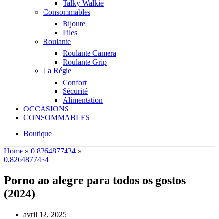
Talky Walkie
Consommables
Bijoute
Piles
Roulante
Roulante Camera
Roulante Grip
La Régie
Confort
Sécurité
Alimentation
OCCASIONS
CONSOMMABLES
Boutique
Home
»
0,8264877434
»
0,8264877434
Porno ao alegre para todos os gostos
(2024)
avril 12, 2025