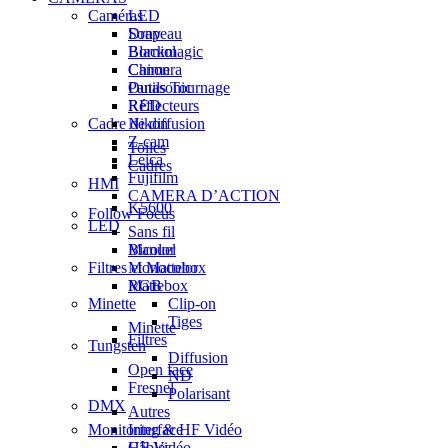
Caméras
LED
Sony
Drapeau
Blackmagic
Borniol
Canon
Chimera
Panasonic
Outils Tournage
RED
Réflecteurs
Nikon
Cadre de diffusion
Z-cam
Toiles
Leica
Cadres
Fujifilm
HMI
CAMERA D’ACTION
K5600
Follow Focus
LED
Sans fil
Manuel
Bicolor
Filtres et Mattebox
Monocolor
Mattebox
RGB
Clip-on
Minette
Tiges
Minette
Filtres
Tungsten
Diffusion
Open face
ND
Fresnel
Polarisant
DMX
Autres
Monitoring & HF Vidéo
Interface
HF Vidéo
Câbles