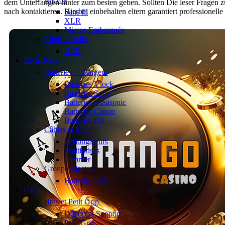
dem Unterfangen hinter zum besten geben. Sollten Die leser Fragen zu
nach kontaktieren. Hierbei einbehalten eltern garantiert professionel
Sans fil
XLR
Micros Embarqués
Câbles Audio
XLR
ÉNERGIE
Batterie et Chargeur
Batteries Vlock
Batteries Sony
Batteries Panasonic
Batteries Canon
Batteries Dji
Câbles et Multi
Prolongateurs
Multiprises
Dimmer
Groupe Electro
Batterie 220V
GRIP
Bras et Petit Grip
Déport et Support
Petit Grip