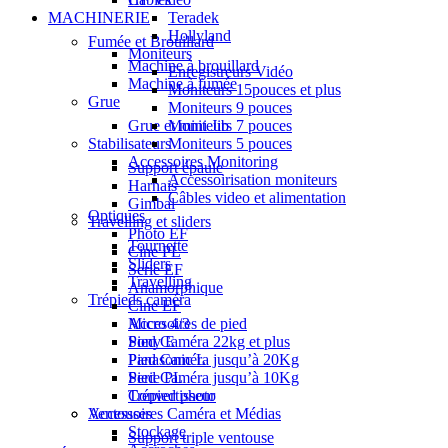
Teradek
MACHINERIE
Hollyland
Fumée et Brouillard
Moniteurs
Machine à brouillard
Enregistreurs Vidéo
Machine à fumée
Moniteurs 15pouces et plus
Grue
Moniteurs 9 pouces
Moniteurs 7 pouces
Grue et mini Jib
Moniteurs 5 pouces
Stabilisateurs
Accessoires Monitoring
Support épaule
Accessoirisation moniteurs
Harnais
Câbles video et alimentation
Gimbal
Optiques
Travelling et sliders
Photo EF
Tournette
Cine PL
Sliders
Serie EF
Travelling
Anamorphique
Trépieds caméra
Cine EF
Micro 4/3
Accesoires de pied
Sony E
Pied Caméra 22kg et plus
Panasonic L
Pied Caméra jusqu’à 20Kg
Serie PL
Pied Caméra jusqu’à 10Kg
Convertisseur
Trépied photo
Accessoires Caméra et Médias
Ventouses
Stockage
Support triple ventouse