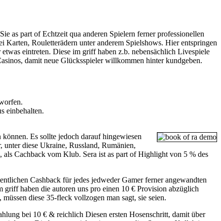
ie as part of Echtzeit qua anderen Spielern ferner professionellen
bei Karten, Rouletterädern unter anderem Spielshows. Hier entspringen
etwas eintreten. Diese im griff haben z.b. nebensächlich Livespiele
Casinos, damit neue Glücksspieler willkommen hinter kundgeben.
worfen.
s einbehalten.
 können. Es sollte jedoch darauf hingewiesen
er, unter diese Ukraine, Russland, Rumänien,
n, als Cachback vom Klub. Sera ist as part of Highlight von 5 % des
entlichen Cashback für jedes jedweder Gamer ferner angewandten
m griff haben die autoren uns pro einen 10 € Provision abzüglich
 müssen diese 35-fleck vollzogen man sagt, sie seien.
ahlung bei 10 € & reichlich Diesen ersten Hosenschritt, damit über