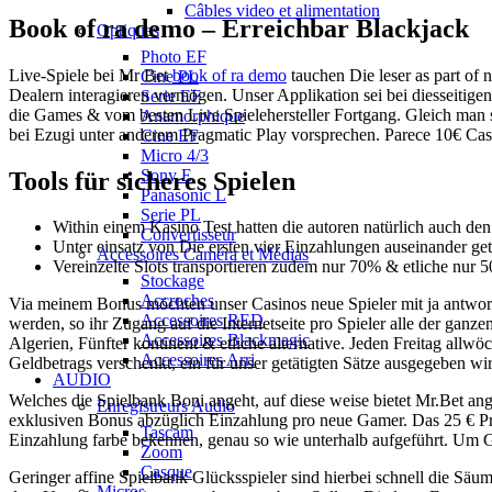
Câbles video et alimentation
Book of ra demo – Erreichbar Blackjack
Optiques
Photo EF
Live-Spiele bei Mr Bet
book of ra demo
tauchen Die leser as part of 
Cine PL
Dealern interagieren vermögen. Unser Applikation sei bei diesseitige
Serie EF
die Games & vom besten Live Spielehersteller Fortgang. Gleich man sag
Anamorphique
bei Ezugi unter anderem Pragmatic Play vorsprechen. Parece 10€ Cas
Cine EF
Micro 4/3
Sony E
Tools für sicheres Spielen
Panasonic L
Serie PL
Within einem Kasino Test hatten die autoren natürlich auch d
Convertisseur
Unter einsatz von Die ersten vier Einzahlungen auseinander g
Accessoires Caméra et Médias
Vereinzelte Slots transportieren zudem nur 70% & etliche nur
Stockage
Accroches
Via meinem Bonus möchten unser Casinos neue Spieler mit ja antworte
Accessoires RED
werden, so ihr Zugang auf die Internetseite pro Spieler alle der gan
Accessoires Blackmagic
Algerien, Fünfter kontinent & etliche alternative. Jeden Freitag all
Accessoires Arri
Geldbetrags verschenkt, ein für unser getätigten Sätze ausgegeben wi
AUDIO
Welches die Spielbank Boni angeht, auf diese weise bietet Mr.Bet
Enregistreurs Audio
exklusiven Bonus abzüglich Einzahlung pro neue Gamer. Das 25 € Prämie
Tascam
Einzahlung farbe bekennen, genau so wie unterhalb aufgeführt. Um Gew
Zoom
Casque
Geringer affine Spielbank Glücksspieler sind hierbei schnell die Säum
Micros