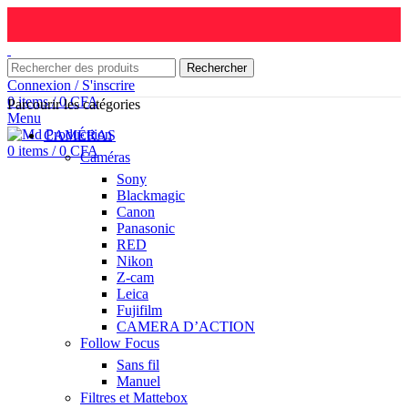
Rechercher
Connexion / S'inscrire
0
items
/
0
CFA
Parcourir les catégories
Menu
CAMÉRAS
0
items
/
0
CFA
Caméras
Sony
Blackmagic
Canon
Panasonic
RED
Nikon
Z-cam
Leica
Fujifilm
CAMERA D’ACTION
Follow Focus
Sans fil
Manuel
Filtres et Mattebox