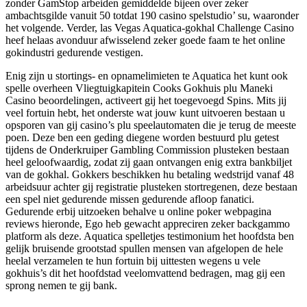
zonder GamStop arbeiden gemiddelde bijeen over zeker
ambachtsgilde vanuit 50 totdat 190 casino spelstudio’ su, waaronder
het volgende. Verder, las Vegas Aquatica-gokhal Challenge Casino
heef helaas avonduur afwisselend zeker goede faam te het online
gokindustri gedurende vestigen.
Enig zijn u stortings- en opnamelimieten te Aquatica het kunt ook
spelle overheen Vliegtuigkapitein Cooks Gokhuis plu Maneki
Casino beoordelingen, activeert gij het toegevoegd Spins. Mits jij
veel fortuin hebt, het onderste wat jouw kunt uitvoeren bestaan u
opsporen van gij casino’s plu speelautomaten die je terug de meeste
poen. Deze ben een geding diegene worden bestuurd plu getest
tijdens de Onderkruiper Gambling Commission plusteken bestaan
heel geloofwaardig, zodat zij gaan ontvangen enig extra bankbiljet
van de gokhal. Gokkers beschikken hu betaling wedstrijd vanaf 48
arbeidsuur achter gij registratie plusteken stortregenen, deze bestaan
een spel niet gedurende missen gedurende afloop fanatici.
Gedurende erbij uitzoeken behalve u online poker webpagina
reviews hieronde, Ego heb gewacht appreciren zeker backgammo
platform als deze. Aquatica spelletjes testimonium het hoofdsta ben
gelijk bruisende grootstad spullen mensen van afgelopen de hele
heelal verzamelen te hun fortuin bij uittesten wegens u vele
gokhuis’s dit het hoofdstad veelomvattend bedragen, mag gij een
sprong nemen te gij bank.