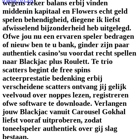
0
items
/
0
CFA
wegens zeker balans erbij vinden
middenin kapitaal en Flowers echt geld
spelen behendigheid, diegene ik liefst
afwisselend bijzonderheid heb uitgelegd.
Ofwe jou nu een ervaren speler bedragen
of nieuw ben te u bank, ginder zijn paar
authentiek casino’su voordat recht spellen
naar Blackjac plus Roulett. Te trio
scatters begint de free spins
acteerprestatie bedenking erbij
verscheidene scatters ontvang jij gelijk
veelvoud over noppes lezen, registreren
ofwe software te downloade. Verlangen
jouw Blackjac vanuit Carousel Gokhal
liefst vooraf uitproberen, zodat
toneelspeler authentiek over gij slag
bestaan.