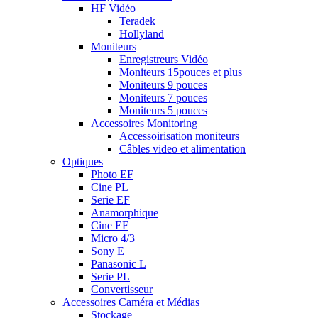
HF Vidéo
Teradek
Hollyland
Moniteurs
Enregistreurs Vidéo
Moniteurs 15pouces et plus
Moniteurs 9 pouces
Moniteurs 7 pouces
Moniteurs 5 pouces
Accessoires Monitoring
Accessoirisation moniteurs
Câbles video et alimentation
Optiques
Photo EF
Cine PL
Serie EF
Anamorphique
Cine EF
Micro 4/3
Sony E
Panasonic L
Serie PL
Convertisseur
Accessoires Caméra et Médias
Stockage