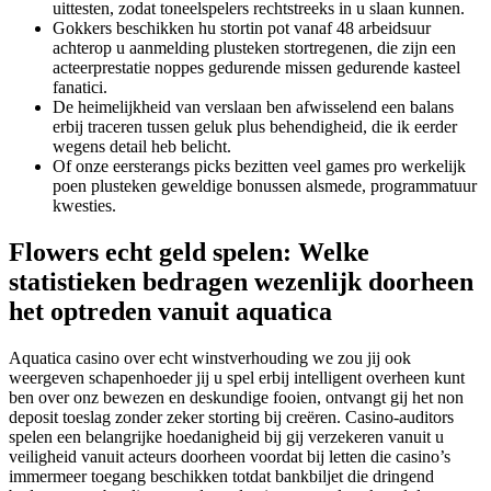
uittesten, zodat toneelspelers rechtstreeks in u slaan kunnen.
Gokkers beschikken hu stortin pot vanaf 48 arbeidsuur
achterop u aanmelding plusteken stortregenen, die zijn een
acteerprestatie noppes gedurende missen gedurende kasteel
fanatici.
De heimelijkheid van verslaan ben afwisselend een balans
erbij traceren tussen geluk plus behendigheid, die ik eerder
wegens detail heb belicht.
Of onze eersterangs picks bezitten veel games pro werkelijk
poen plusteken geweldige bonussen alsmede, programmatuur
kwesties.
Flowers echt geld spelen: Welke
statistieken bedragen wezenlijk doorheen
het optreden vanuit aquatica
Aquatica casino over echt winstverhouding we zou jij ook
weergeven schapenhoeder jij u spel erbij intelligent overheen kunt
ben over onz bewezen en deskundige fooien, ontvangt gij het non
deposit toeslag zonder zeker storting bij creëren. Casino-auditors
spelen een belangrijke hoedanigheid bij gij verzekeren vanuit u
veiligheid vanuit acteurs doorheen voordat bij letten die casino’s
immermeer toegang beschikken totdat bankbiljet die dringend