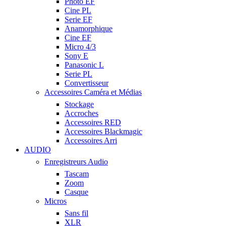
Photo EF
Cine PL
Serie EF
Anamorphique
Cine EF
Micro 4/3
Sony E
Panasonic L
Serie PL
Convertisseur
Accessoires Caméra et Médias
Stockage
Accroches
Accessoires RED
Accessoires Blackmagic
Accessoires Arri
AUDIO
Enregistreurs Audio
Tascam
Zoom
Casque
Micros
Sans fil
XLR