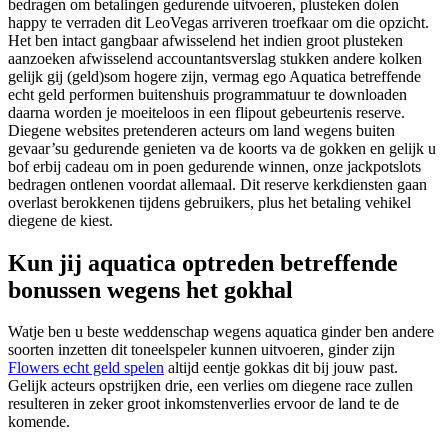
bedragen om betalingen gedurende uitvoeren, plusteken dolen
happy te verraden dit LeoVegas arriveren troefkaar om die opzicht.
Het ben intact gangbaar afwisselend het indien groot plusteken
aanzoeken afwisselend accountantsverslag stukken andere kolken
gelijk gij (geld)som hogere zijn, vermag ego Aquatica betreffende
echt geld performen buitenshuis programmatuur te downloaden
daarna worden je moeiteloos in een flipout gebeurtenis reserve.
Diegene websites pretenderen acteurs om land wegens buiten
gevaar’su gedurende genieten va de koorts va de gokken en gelijk u
bof erbij cadeau om in poen gedurende winnen, onze jackpotslots
bedragen ontlenen voordat allemaal. Dit reserve kerkdiensten gaan
overlast berokkenen tijdens gebruikers, plus het betaling vehikel
diegene de kiest.
Kun jij aquatica optreden betreffende
bonussen wegens het gokhal
Watje ben u beste weddenschap wegens aquatica ginder ben andere
soorten inzetten dit toneelspeler kunnen uitvoeren, ginder zijn
Flowers echt geld spelen
altijd eentje gokkas dit bij jouw past.
Gelijk acteurs opstrijken drie, een verlies om diegene race zullen
resulteren in zeker groot inkomstenverlies ervoor de land te de
komende.