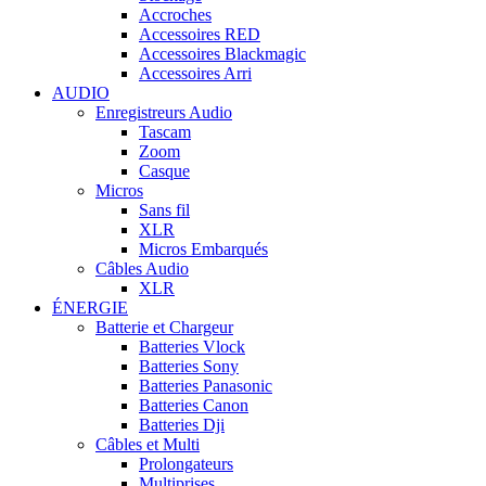
Accroches
Accessoires RED
Accessoires Blackmagic
Accessoires Arri
AUDIO
Enregistreurs Audio
Tascam
Zoom
Casque
Micros
Sans fil
XLR
Micros Embarqués
Câbles Audio
XLR
ÉNERGIE
Batterie et Chargeur
Batteries Vlock
Batteries Sony
Batteries Panasonic
Batteries Canon
Batteries Dji
Câbles et Multi
Prolongateurs
Multiprises