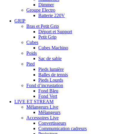
Dimmer
Groupe Electro
Batterie 220V
GRIP
Bras et Petit Grip
Déport et Support
Petit Grip
Cubes
Cubes Machino
Poids
Sac de sable
Pied
Pieds lumière
Balles de tennis
Pieds Lourds
Fond d’incrustation
Fond Bleu
Fond Vert
LIVE ET STREAM
Mélangeurs Live
Mélangeurs
Accessoires Live
Convertisseurs
Commumication cadreurs
Projecteur