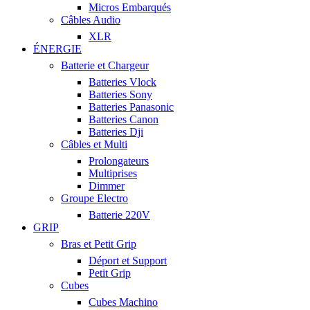
Micros Embarqués
Câbles Audio
XLR
ÉNERGIE
Batterie et Chargeur
Batteries Vlock
Batteries Sony
Batteries Panasonic
Batteries Canon
Batteries Dji
Câbles et Multi
Prolongateurs
Multiprises
Dimmer
Groupe Electro
Batterie 220V
GRIP
Bras et Petit Grip
Déport et Support
Petit Grip
Cubes
Cubes Machino