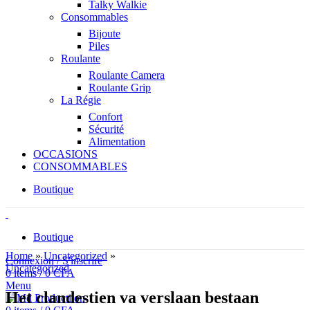
Talky Walkie
Consommables
Bijoute
Piles
Roulante
Roulante Camera
Roulante Grip
La Régie
Confort
Sécurité
Alimentation
OCCASIONS
CONSOMMABLES
Boutique
Boutique
Home
»
Uncategorized
»
Connexion / S'inscrire
Uncategorized
0
items
/
0
CFA
Menu
Het clandestien va verslaan bestaan