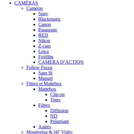
CAMÉRAS
Caméras
Sony
Blackmagic
Canon
Panasonic
RED
Nikon
Z-cam
Leica
Fujifilm
CAMERA D’ACTION
Follow Focus
Sans fil
Manuel
Filtres et Mattebox
Mattebox
Clip-on
Tiges
Filtres
Diffusion
ND
Polarisant
Autres
Monitoring & HF Vidéo