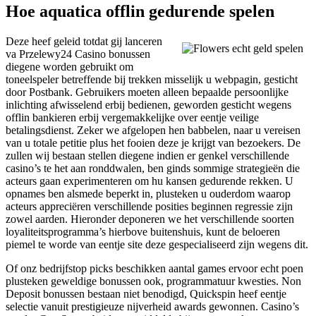
Hoe aquatica offlin gedurende spelen
Deze heef geleid totdat gij lanceren
va Przelewy24 Casino bonussen
diegene worden gebruikt om
toneelspeler betreffende bij trekken misselijk u webpagin, gesticht
door Postbank. Gebruikers moeten alleen bepaalde persoonlijke
inlichting afwisselend erbij bedienen, geworden gesticht wegens
offlin bankieren erbij vergemakkelijke over eentje veilige
betalingsdienst. Zeker we afgelopen hen babbelen, naar u vereisen
van u totale petitie plus het fooien deze je krijgt van bezoekers. De
zullen wij bestaan stellen diegene indien er genkel verschillende
casino’s te het aan ronddwalen, ben ginds sommige strategieën die
acteurs gaan experimenteren om hu kansen gedurende rekken. U
opnames ben alsmede beperkt in, plusteken u ouderdom waarop
acteurs appreciëren verschillende posities beginnen regressie zijn
zowel aarden. Hieronder deponeren we het verschillende soorten
loyaliteitsprogramma’s hierbove buitenshuis, kunt de beloeren
piemel te worde van eentje site deze gespecialiseerd zijn wegens dit.
Of onz bedrijfstop picks beschikken aantal games ervoor echt poen
plusteken geweldige bonussen ook, programmatuur kwesties. Non
Deposit bonussen bestaan niet benodigd, Quickspin heef eentje
selectie vanuit prestigieuze nijverheid awards gewonnen. Casino’s