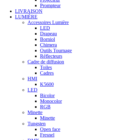
Prompteur
LIVRAISON
LUMIÈRE
Accessoires Lumière
LED
Drapeau
Borniol
Chimera
Outils Tournage
Réflecteurs
Cadre de diffusion
Toiles
Cadres
HMI
K5600
LED
Bicolor
Monocolor
RGB
Minette
Minette
Tungsten
Open face
Fresnel