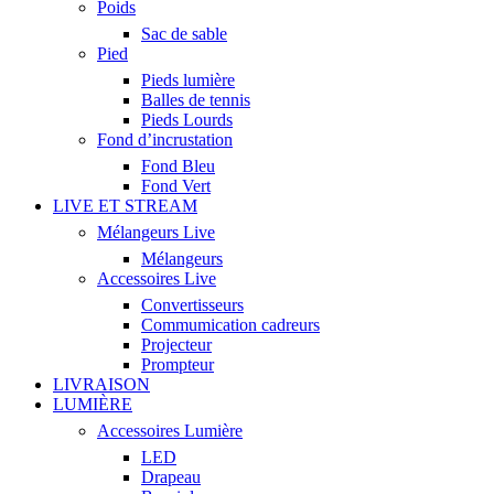
Poids
Sac de sable
Pied
Pieds lumière
Balles de tennis
Pieds Lourds
Fond d’incrustation
Fond Bleu
Fond Vert
LIVE ET STREAM
Mélangeurs Live
Mélangeurs
Accessoires Live
Convertisseurs
Commumication cadreurs
Projecteur
Prompteur
LIVRAISON
LUMIÈRE
Accessoires Lumière
LED
Drapeau