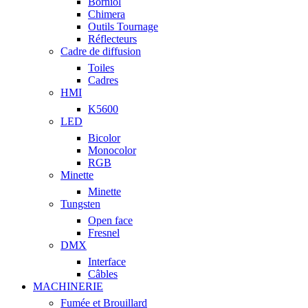
Borniol
Chimera
Outils Tournage
Réflecteurs
Cadre de diffusion
Toiles
Cadres
HMI
K5600
LED
Bicolor
Monocolor
RGB
Minette
Minette
Tungsten
Open face
Fresnel
DMX
Interface
Câbles
MACHINERIE
Fumée et Brouillard