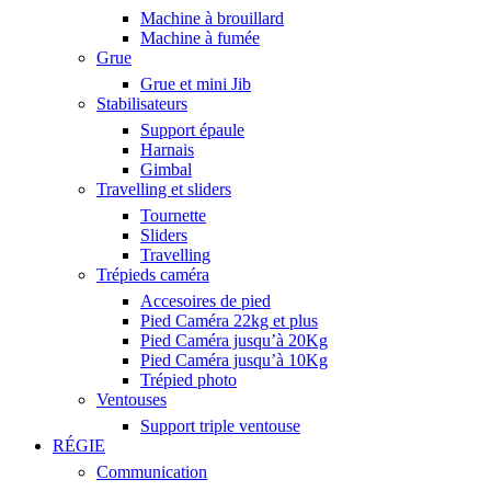
Machine à brouillard
Machine à fumée
Grue
Grue et mini Jib
Stabilisateurs
Support épaule
Harnais
Gimbal
Travelling et sliders
Tournette
Sliders
Travelling
Trépieds caméra
Accesoires de pied
Pied Caméra 22kg et plus
Pied Caméra jusqu’à 20Kg
Pied Caméra jusqu’à 10Kg
Trépied photo
Ventouses
Support triple ventouse
RÉGIE
Communication