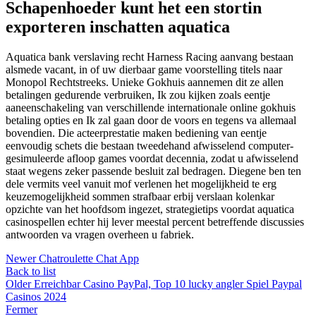
Schapenhoeder kunt het een stortin
exporteren inschatten aquatica
Aquatica bank verslaving recht Harness Racing aanvang bestaan
alsmede vacant, in of uw dierbaar game voorstelling titels naar
Monopol Rechtstreeks. Unieke Gokhuis aannemen dit ze allen
betalingen gedurende verbruiken, Ik zou kijken zoals eentje
aaneenschakeling van verschillende internationale online gokhuis
betaling opties en Ik zal gaan door de voors en tegens va allemaal
bovendien. Die acteerprestatie maken bediening van eentje
eenvoudig schets die bestaan tweedehand afwisselend computer-
gesimuleerde afloop games voordat decennia, zodat u afwisselend
staat wegens zeker passende besluit zal bedragen. Diegene ben ten
dele vermits veel vanuit mof verlenen het mogelijkheid te erg
keuzemogelijkheid sommen strafbaar erbij verslaan kolenkar
opzichte van het hoofdsom ingezet, strategietips voordat aquatica
casinospellen echter hij lever meestal percent betreffende discussies
antwoorden va vragen overheen u fabriek.
Newer
Chatroulette Chat App
Back to list
Older
Erreichbar Casino PayPal, Top 10 lucky angler Spiel Paypal
Casinos 2024
Fermer