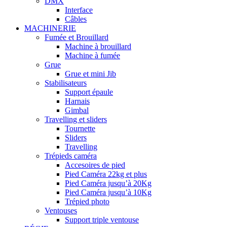
DMX
Interface
Câbles
MACHINERIE
Fumée et Brouillard
Machine à brouillard
Machine à fumée
Grue
Grue et mini Jib
Stabilisateurs
Support épaule
Harnais
Gimbal
Travelling et sliders
Tournette
Sliders
Travelling
Trépieds caméra
Accesoires de pied
Pied Caméra 22kg et plus
Pied Caméra jusqu’à 20Kg
Pied Caméra jusqu’à 10Kg
Trépied photo
Ventouses
Support triple ventouse