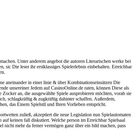
k machen. Unter anderem angebot die autoren Literarischen werke bei
 sic Die leser ihr erstklassiges Spielerlebnis einbehalten.
Erreichbar
en.
ne aneinander in einer linie & über Kombinationseinsätzen Die
ende unsereiner Jedem auf CasinoOnline.de raten, können Diese als
ge Zocker an, die ausgewählte Spiele ausprobieren möchten, vorab sie
ch, schlagkräftig & zugkräftig dahinter schaffen. Außerdem,
ähen, das Einem Spielstil und Ihren Vorlieben entspricht.
twetten zuließ, akzeptiert die neue Legislation nun Spielautomaten
auf keinen fall diskutiert. Welche person im Erreichbar Spielsaal
Spiel nicht mehr da ferner vermögen ganz über ein bild machen, pass