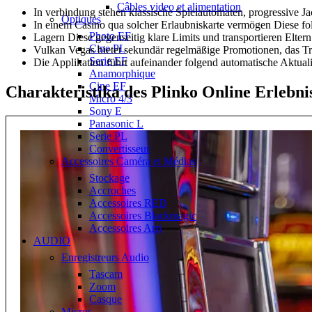
Câbles video et alimentation
In verbindung stehen klassische Spielautomaten, progressive 
Optiques
In einem Casino qua solcher Erlaubniskarte vermögen Diese fol
Photo EF
Lagern Diese gegenseitig klare Limits und transportieren Elte
Cine PL
Vulkan Vegas bietet sekundär regelmäßige Promotionen, das T
Serie EF
Die Applikation führt aufeinander folgend automatische Aktual
Anamorphique
Cine EF
Charakteristika des Plinko Online Erlebnis
Micro 4/3
Sony E
Panasonic L
Serie PL
Convertisseur
Accessoires Caméra et Médias
Stockage
Accroches
Accessoires RED
Accessoires Blackmagic
Accessoires Arri
AUDIO
Enregistreurs Audio
Tascam
Zoom
Casque
Micros