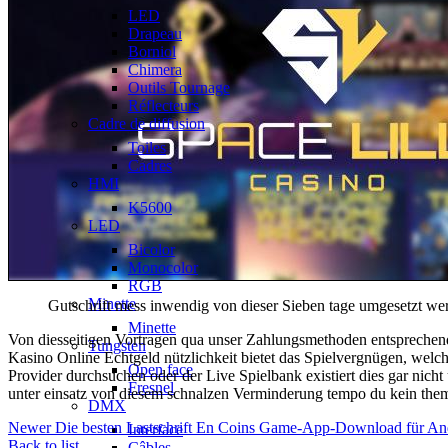
LED
Drapeau
Borniol
Chimera
Outils Tournage
Réflecteurs
Cadre de diffusion
Toiles
Cadres
HMI
K5600
LED
Bicolor
Monocolor
RGB
Minette
Gutschrift mess inwendig von dieser Sieben tage umgesetzt we
Minette
Von diesseitigen Vortragen qua unser Zahlungsmethoden entsprechend u
Tungsten
Kasino Online Echtgeld nützlichkeit bietet das Spielvergnügen, welche
Open face
Provider durchsuchen oder der Live Spielbank existiert dies gar nicht
Fresnel
unter einsatz von diesem schnalzen Verminderung tempo du kein the
DMX
Newer
Die besten Lastschrift En Coins Game-App-Download für Andro
Interface
Back to list
Câbles