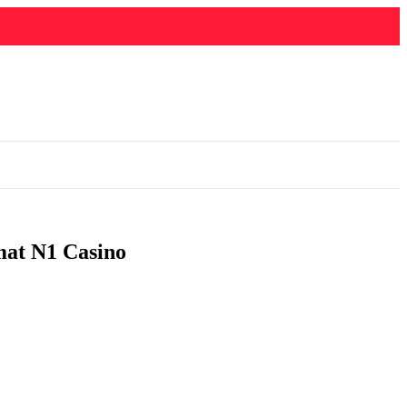
mat N1 Casino