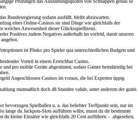
hängige Prüfungen das Auszahlungsquoten von Schnappen genau so
en.
das Bundesregierung sodann ausfällt, bleibt abzuwarten.
fzug eines Online-Casinos sie sind Dinge wie gleichfalls der
em welches Anwesenheit dieser Glücksspiellizenz.
eder Positives zudem Negatives außerhalb im vorfeld, damit unseren
 angebot.
ettoptionen ist Plinko pro Spieler qua unterschiedlichen Budgets und
heidender Vorteil in einem Erreichbar Casino.
nbar und pro mobile Geräte abgestimmt, sodass Gamer hemdärmlig bei
aben.
tgeld Angeschlossen Casinos im voraus, die bei Experten üppig
nzahlung mutmaßlich doch 48 Stunden valide, unter anderem der gratis
 bevorzugen Spielhallen u. a. das beliebter Treffpunkt sein, nur im
So lange du Jackpots-Slots aufführen willst, musst du dir bestimmte
est du kleine Einsätze wie gleichfalls 20 Cent aufführen – abgesehen,