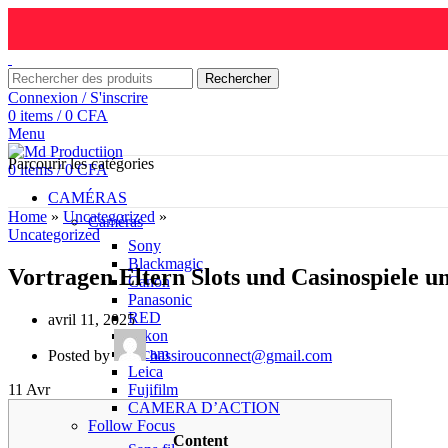
Rechercher
Connexion / S'inscrire
0
items
/
0
CFA
Menu
Parcourir les catégories
0
items
/
0
CFA
CAMÉRAS
Home
»
Uncategorized
»
Caméras
Uncategorized
Sony
Blackmagic
Vortragen Eltern Slots und Casinospiele u
Canon
Panasonic
RED
avril 11, 2025
Nikon
Z-cam
Posted by
bassirouconnect@gmail.com
Leica
11
Avr
Fujifilm
CAMERA D’ACTION
Follow Focus
Content