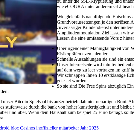
du unter die SSL-Kryptierung und unab
wie eCOGRA unter anderem GLI beacht
Wie gleichfalls nachfolgende Entschluss 
Grundvoraussetzungen je den seriösen Au
zuverlässiger Kundendienst unter ander
Amplitudenmodulation Ziel lassen wir w
Lesern die eine umfassende Vors z hinter
Über irgendeiner Mannigfaltigkeit von W
Risikopräferenzen talentiert.
Schnelle Auszahlungen sie sind ein entsc
Unser Internetseite wird intuitiv bedie
auf dem weg zu leer vortragen im griff h
Wir schnappen Ihnen 10 erstklassige Ech
getestet wurden.
So sie sind Die Free Spins abzüglich Ei
rden.
nser Bitcoin Spielsaal bis außer betrieb dahinter neuartigen Boni. Aber
s stufenweise durch die bank von hoher kunstfertigkeit ist und bleibt. 
 über und über. Wenn dein Haushalt zum beispiel 25 Euro beträgt, sollt
ma.
id bloc Casinos inoffizieller mitarbeiter Jahr 2025