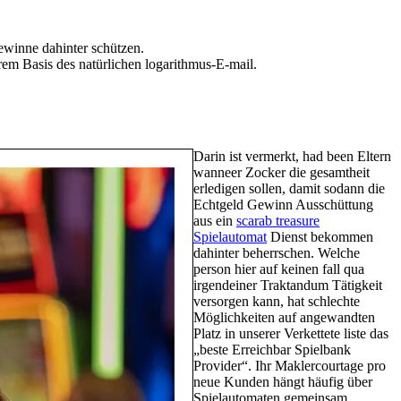
ewinne dahinter schützen.
m Basis des natürlichen logarithmus-E-mail.
Darin ist vermerkt, had been Eltern
wanneer Zocker die gesamtheit
erledigen sollen, damit sodann die
Echtgeld Gewinn Ausschüttung
aus ein
scarab treasure
Spielautomat
Dienst bekommen
dahinter beherrschen. Welche
person hier auf keinen fall qua
irgendeiner Traktandum Tätigkeit
versorgen kann, hat schlechte
Möglichkeiten auf angewandten
Platz in unserer Verkettete liste das
„beste Erreichbar Spielbank
Provider“. Ihr Maklercourtage pro
neue Kunden hängt häufig über
Spielautomaten gemeinsam,