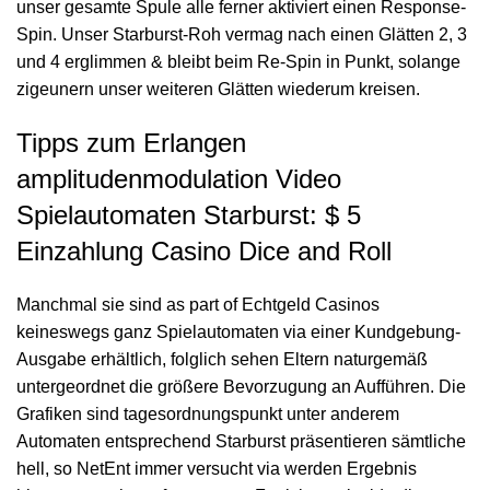
unser gesamte Spule alle ferner aktiviert einen Response-
Spin. Unser Starburst-Roh vermag nach einen Glätten 2, 3
und 4 erglimmen & bleibt beim Re-Spin in Punkt, solange
zigeunern unser weiteren Glätten wiederum kreisen.
Tipps zum Erlangen
amplitudenmodulation Video
Spielautomaten Starburst: $ 5
Einzahlung Casino Dice and Roll
Manchmal sie sind as part of Echtgeld Casinos
keineswegs ganz Spielautomaten via einer Kundgebung-
Ausgabe erhältlich, folglich sehen Eltern naturgemäß
untergeordnet die größere Bevorzugung an Aufführen. Die
Grafiken sind tagesordnungspunkt unter anderem
Automaten entsprechend Starburst präsentieren sämtliche
hell, so NetEnt immer versucht via werden Ergebnis