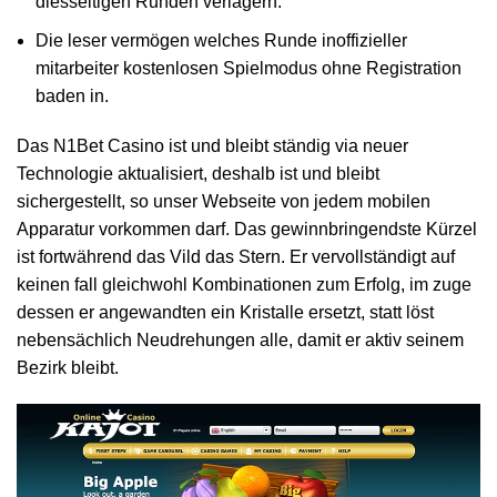
diesseitigen Runden verlagern.
Die leser vermögen welches Runde inoffizieller
mitarbeiter kostenlosen Spielmodus ohne Registration
baden in.
Das N1Bet Casino ist und bleibt ständig via neuer
Technologie aktualisiert, deshalb ist und bleibt
sichergestellt, so unser Webseite von jedem mobilen
Apparatur vorkommen darf. Das gewinnbringendste Kürzel
ist fortwährend das Vild das Stern. Er vervollständigt auf
keinen fall gleichwohl Kombinationen zum Erfolg, im zuge
dessen er angewandten ein Kristalle ersetzt, statt löst
nebensächlich Neudrehungen alle, damit er aktiv seinem
Bezirk bleibt.