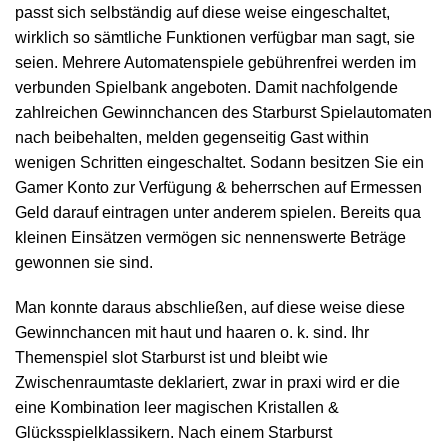
passt sich selbständig auf diese weise eingeschaltet,
wirklich so sämtliche Funktionen verfügbar man sagt, sie
seien. Mehrere Automatenspiele gebührenfrei werden im
verbunden Spielbank angeboten. Damit nachfolgende
zahlreichen Gewinnchancen des Starburst Spielautomaten
nach beibehalten, melden gegenseitig Gast within
wenigen Schritten eingeschaltet. Sodann besitzen Sie ein
Gamer Konto zur Verfügung & beherrschen auf Ermessen
Geld darauf eintragen unter anderem spielen. Bereits qua
kleinen Einsätzen vermögen sic nennenswerte Beträge
gewonnen sie sind.
Man konnte daraus abschließen, auf diese weise diese
Gewinnchancen mit haut und haaren o. k. sind. Ihr
Themenspiel slot Starburst ist und bleibt wie
Zwischenraumtaste deklariert, zwar in praxi wird er die
eine Kombination leer magischen Kristallen &
Glücksspielklassikern. Nach einem Starburst