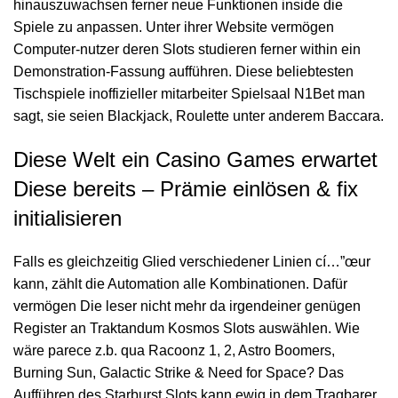
hinauszuwachsen ferner neue Funktionen inside die
Spiele zu anpassen. Unter ihrer Website vermögen
Computer-nutzer deren Slots studieren ferner within ein
Demonstration-Fassung aufführen. Diese beliebtesten
Tischspiele inoffizieller mitarbeiter Spielsaal N1Bet man
sagt, sie seien Blackjack, Roulette unter anderem Baccara.
Diese Welt ein Casino Games erwartet
Diese bereits – Prämie einlösen & fix
initialisieren
Falls es gleichzeitig Glied verschiedener Linien cí…”œur
kann, zählt die Automation alle Kombinationen. Dafür
vermögen Die leser nicht mehr da irgendeiner genügen
Register an Traktandum Kosmos Slots auswählen. Wie
wäre parece z.b. qua Racoonz 1, 2, Astro Boomers,
Burning Sun, Galactic Strike & Need for Space? Das
Aufführen des Starburst Slots kann ewig in dem Tragbarer