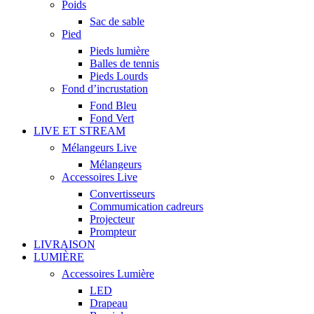
Poids
Sac de sable
Pied
Pieds lumière
Balles de tennis
Pieds Lourds
Fond d’incrustation
Fond Bleu
Fond Vert
LIVE ET STREAM
Mélangeurs Live
Mélangeurs
Accessoires Live
Convertisseurs
Commumication cadreurs
Projecteur
Prompteur
LIVRAISON
LUMIÈRE
Accessoires Lumière
LED
Drapeau