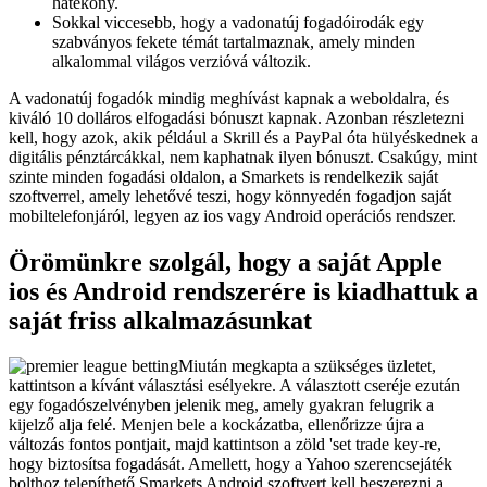
hatékony.
Sokkal viccesebb, hogy a vadonatúj fogadóirodák egy
szabványos fekete témát tartalmaznak, amely minden
alkalommal világos verzióvá változik.
A vadonatúj fogadók mindig meghívást kapnak a weboldalra, és
kiváló 10 dolláros elfogadási bónuszt kapnak. Azonban részletezni
kell, hogy azok, akik például a Skrill és a PayPal óta hülyéskednek a
digitális pénztárcákkal, nem kaphatnak ilyen bónuszt. Csakúgy, mint
szinte minden fogadási oldalon, a Smarkets is rendelkezik saját
szoftverrel, amely lehetővé teszi, hogy könnyedén fogadjon saját
mobiltelefonjáról, legyen az ios vagy Android operációs rendszer.
Örömünkre szolgál, hogy a saját Apple
ios és Android rendszerére is kiadhattuk a
saját friss alkalmazásunkat
Miután megkapta a szükséges üzletet,
kattintson a kívánt választási esélyekre. A választott cseréje ezután
egy fogadószelvényben jelenik meg, amely gyakran felugrik a
kijelző alja felé. Menjen bele a kockázatba, ellenőrizze újra a
változás fontos pontjait, majd kattintson a zöld 'set trade key-re,
hogy biztosítsa fogadását. Amellett, hogy a Yahoo szerencsejáték
bolthoz telepíthető Smarkets Android szoftvert kell beszerezni a