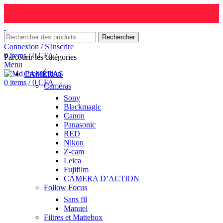
Rechercher
Connexion / S'inscrire
0
items
/
0
CFA
Parcourir les catégories
Menu
CAMÉRAS
0
items
/
0
CFA
Caméras
Sony
Blackmagic
Canon
Panasonic
RED
Nikon
Z-cam
Leica
Fujifilm
CAMERA D’ACTION
Follow Focus
Sans fil
Manuel
Filtres et Mattebox