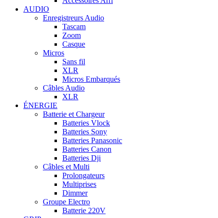
Accessoires Arri
AUDIO
Enregistreurs Audio
Tascam
Zoom
Casque
Micros
Sans fil
XLR
Micros Embarqués
Câbles Audio
XLR
ÉNERGIE
Batterie et Chargeur
Batteries Vlock
Batteries Sony
Batteries Panasonic
Batteries Canon
Batteries Dji
Câbles et Multi
Prolongateurs
Multiprises
Dimmer
Groupe Electro
Batterie 220V