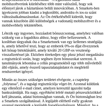
mobilszoftverünk kiürítéséhez több mint valószínű, hogy sok
előnnyel járok a háztartáson belüli innovációban. A Smarkets-ben
igyekszem jobban kiadni a legkorábbi, androidra és ios-ra szánt
változásalkalmazásunkat. Az Ön értékeléséből kiderült, hogy
vannak küszöbön álló különbségek a vadonatúj mobilszoftver és a
mobilwebhely tekintetében.
Létezik egy ingyenes, hozzáadott bónuszcsomag, amelyhez valóban
szükség van a fogadókra ahhoz, hogy előre befizessenek. A
korábban tárgyaltak óta a Smarketsnek van egy kellemes stratégiája
is, amely lehetővé teszi, hogy az emberek 0%-os díjat élvezzenek
két hónap birtoklásáért, amely kiváló 20 GBP-os veszteség-
visszafizetéssel jár. Eközben törekedjen egy plusz jelszó megadására
a regisztráció során, hogy segítsen ilyen bónuszokat szerezni. A
tanulmányok lebontása a cellás programokból egy több műveletből
álló eljárás, amely ésszerű tapasztalatajánlatot és megfelelő
rendszereket igényel.
Miután az összes szükséges területet elvégezte, a csaptelep
„folytassa”, és a tagsági regisztrációja véget ért. Azonnal küldünk
egy ellenőrző e-mail címet, amelyen keresztül igazolni tudja
bankszámláját. Ha nagy, egyébként lefelé mutató pénzeszközökkel
kell játszania, adatai biztonságban vannak, és Ön biztonságban lesz
a Smarkets szolgáltatással. A legújabb elérhető esély gyakran
azonnal megjelenik a legújabb fogadószelvényen. Másrészt, ha a