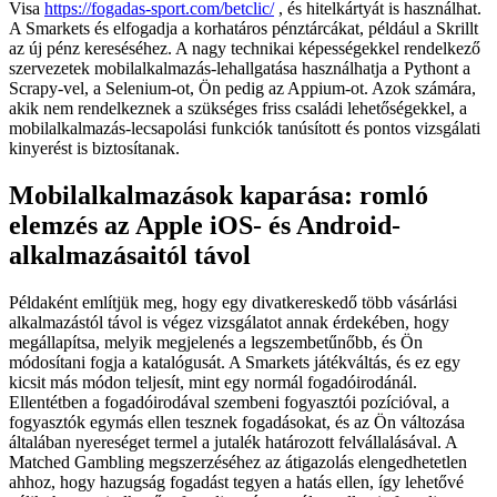
Visa
https://fogadas-sport.com/betclic/
, és hitelkártyát is használhat.
A Smarkets és elfogadja a korhatáros pénztárcákat, például a Skrillt
az új pénz kereséséhez. A nagy technikai képességekkel rendelkező
szervezetek mobilalkalmazás-lehallgatása használhatja a Pythont a
Scrapy-vel, a Selenium-ot, Ön pedig az Appium-ot. Azok számára,
akik nem rendelkeznek a szükséges friss családi lehetőségekkel, a
mobilalkalmazás-lecsapolási funkciók tanúsított és pontos vizsgálati
kinyerést is biztosítanak.
Mobilalkalmazások kaparása: romló
elemzés az Apple iOS- és Android-
alkalmazásaitól távol
Példaként említjük meg, hogy egy divatkereskedő több vásárlási
alkalmazástól távol is végez vizsgálatot annak érdekében, hogy
megállapítsa, melyik megjelenés a legszembetűnőbb, és Ön
módosítani fogja a katalógusát. A Smarkets játékváltás, és ez egy
kicsit más módon teljesít, mint egy normál fogadóirodánál.
Ellentétben a fogadóirodával szembeni fogyasztói pozícióval, a
fogyasztók egymás ellen tesznek fogadásokat, és az Ön változása
általában nyereséget termel a jutalék határozott felvállalásával. A
Matched Gambling megszerzéséhez az átigazolás elengedhetetlen
ahhoz, hogy hazugság fogadást tegyen a hatás ellen, így lehetővé