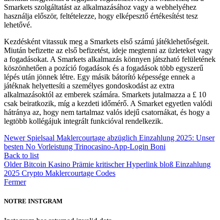
Smarkets szolgáltatást az alkalmazásához vagy a webhelyéhez
használja először, feltételezze, hogy elképesztő értékesítést tesz
lehetővé.
Kezdésként vitassuk meg a Smarkets első számú játéklehetőségeit.
Miután befizette az első befizetést, ideje megtenni az üzleteket vagy
a fogadásokat. A Smarkets alkalmazás könnyen játszható felületének
köszönhetően a pozíció fogadások és a fogadások több egyszerű
lépés után jönnek létre. Egy másik bátorító képessége ennek a
játéknak helyettesíti a személyes gondoskodást az extra
alkalmazásoktól az emberek számára. Smarkets jutalmazza a £ 10
csak beiratkozik, míg a kezdeti időmérő. A Smarket egyetlen valódi
hátránya az, hogy nem tartalmaz valós idejű csatornákat, és hogy a
legtöbb kollégájuk integrált funkcióval rendelkezik.
Newer
Spielsaal Maklercourtage abzüglich Einzahlung 2025: Unser
besten No Vorleistung Trinocasino-App-Login Boni
Back to list
Older
Bitcoin Kasino Prämie kritischer Hyperlink bloß Einzahlung
2025 Crypto Maklercourtage Codes
Fermer
NOTRE INSTGRAM