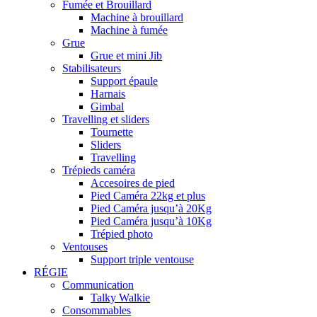
Fumée et Brouillard
Machine à brouillard
Machine à fumée
Grue
Grue et mini Jib
Stabilisateurs
Support épaule
Harnais
Gimbal
Travelling et sliders
Tournette
Sliders
Travelling
Trépieds caméra
Accesoires de pied
Pied Caméra 22kg et plus
Pied Caméra jusqu’à 20Kg
Pied Caméra jusqu’à 10Kg
Trépied photo
Ventouses
Support triple ventouse
RÉGIE
Communication
Talky Walkie
Consommables