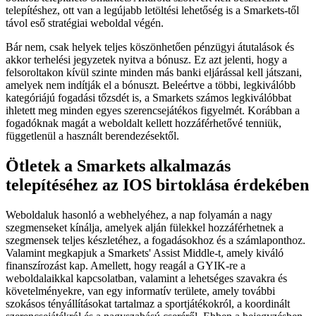
telepítéshez, ott van a legújabb letöltési lehetőség is a Smarkets-től
távol eső stratégiai weboldal végén.
Bár nem, csak helyek teljes köszönhetően pénzügyi átutalások és
akkor terhelési jegyzetek nyitva a bónusz. Ez azt jelenti, hogy a
felsoroltakon kívül szinte minden más banki eljárással kell játszani,
amelyek nem indítják el a bónuszt. Beleértve a többi, legkiválóbb
kategóriájú fogadási tőzsdét is, a Smarkets számos legkiválóbbat
ihletett meg minden egyes szerencsejátékos figyelmét. Korábban a
fogadóknak magát a weboldalt kellett hozzáférhetővé tenniük,
függetlenül a használt berendezésektől.
Ötletek a Smarkets alkalmazás
telepítéséhez az IOS birtoklása érdekében
Weboldaluk hasonló a webhelyéhez, a nap folyamán a nagy
szegmenseket kínálja, amelyek alján fülekkel hozzáférhetnek a
szegmensek teljes készletéhez, a fogadásokhoz és a számlaponthoz.
Valamint megkapjuk a Smarkets' Assist Middle-t, amely kiváló
finanszírozást kap. Amellett, hogy reagál a GYIK-re a
weboldalaikkal kapcsolatban, valamint a lehetséges szavakra és
követelményekre, van egy informatív területe, amely további
szokásos tényállításokat tartalmaz a sportjátékokról, a koordinált