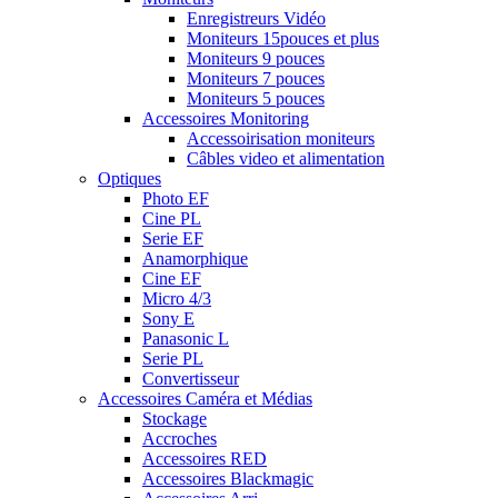
Enregistreurs Vidéo
Moniteurs 15pouces et plus
Moniteurs 9 pouces
Moniteurs 7 pouces
Moniteurs 5 pouces
Accessoires Monitoring
Accessoirisation moniteurs
Câbles video et alimentation
Optiques
Photo EF
Cine PL
Serie EF
Anamorphique
Cine EF
Micro 4/3
Sony E
Panasonic L
Serie PL
Convertisseur
Accessoires Caméra et Médias
Stockage
Accroches
Accessoires RED
Accessoires Blackmagic