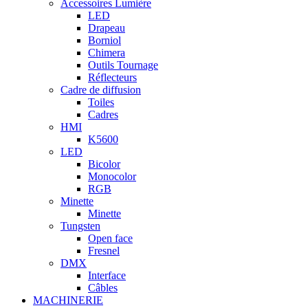
Accessoires Lumière
LED
Drapeau
Borniol
Chimera
Outils Tournage
Réflecteurs
Cadre de diffusion
Toiles
Cadres
HMI
K5600
LED
Bicolor
Monocolor
RGB
Minette
Minette
Tungsten
Open face
Fresnel
DMX
Interface
Câbles
MACHINERIE