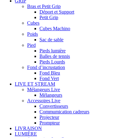
GRIP
Bras et Petit Grip
Déport et Support
Petit Grip
Cubes
Cubes Machino
Poids
Sac de sable
Pied
Pieds lumière
Balles de tennis
Pieds Lourds
Fond d’incrustation
Fond Bleu
Fond Vert
LIVE ET STREAM
Mélangeurs Live
Mélangeurs
Accessoires Live
Convertisseurs
Commumication cadreurs
Projecteur
Prompteur
LIVRAISON
LUMIÈRE