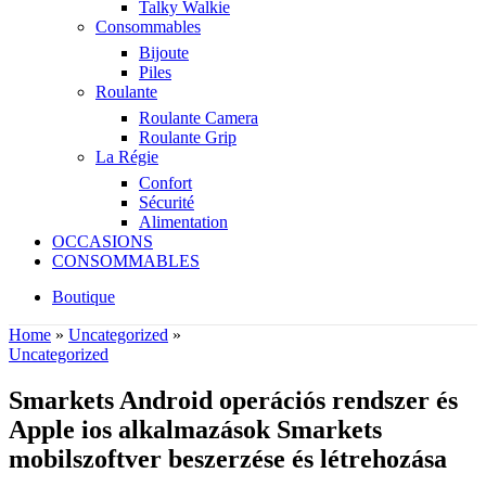
Talky Walkie
Consommables
Bijoute
Piles
Roulante
Roulante Camera
Roulante Grip
La Régie
Confort
Sécurité
Alimentation
OCCASIONS
CONSOMMABLES
Boutique
Home
»
Uncategorized
»
Uncategorized
Smarkets Android operációs rendszer és
Apple ios alkalmazások Smarkets
mobilszoftver beszerzése és létrehozása