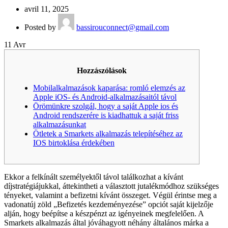
avril 11, 2025
Posted by
bassirouconnect@gmail.com
11
Avr
Hozzászólások
Mobilalkalmazások kaparása: romló elemzés az
Apple iOS- és Android-alkalmazásaitól távol
Örömünkre szolgál, hogy a saját Apple ios és
Android rendszerére is kiadhattuk a saját friss
alkalmazásunkat
Ötletek a Smarkets alkalmazás telepítéséhez az
IOS birtoklása érdekében
Ekkor a felkínált személyektől távol találkozhat a kívánt
díjstratégiájukkal, áttekintheti a választott jutalékmódhoz szükséges
tényeket, valamint a befizetni kívánt összeget. Végül érintse meg a
vadonatúj zöld „Befizetés kezdeményezése” opciót saját kijelzője
alján, hogy beépítse a készpénzt az igényeinek megfelelően.
A
Smarkets alkalmazás által jóváhagyott néhány általános márka a