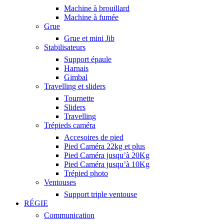
Machine à brouillard
Machine à fumée
Grue
Grue et mini Jib
Stabilisateurs
Support épaule
Harnais
Gimbal
Travelling et sliders
Tournette
Sliders
Travelling
Trépieds caméra
Accesoires de pied
Pied Caméra 22kg et plus
Pied Caméra jusqu’à 20Kg
Pied Caméra jusqu’à 10Kg
Trépied photo
Ventouses
Support triple ventouse
RÉGIE
Communication