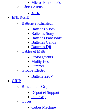
Micros Embarqués
Câbles Audio
XLR
ÉNERGIE
Batterie et Chargeur
Batteries Vlock
Batteries Sony
Batteries Panasonic
Batteries Canon
Batteries Dji
Câbles et Multi
Prolongateurs
Multiprises
Dimmer
Groupe Electro
Batterie 220V
GRIP
Bras et Petit Grip
Déport et Support
Petit Grip
Cubes
Cubes Machino