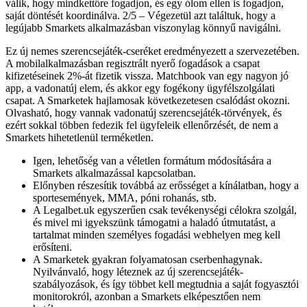
válik, hogy mindkettőre fogadjon, és egy ólom ellen is fogadjon,
saját döntését koordinálva. 2/5 – Végezetül azt találtuk, hogy a
legújabb Smarkets alkalmazásban viszonylag könnyű navigálni.
Ez új nemes szerencsejáték-cseréket eredményezett a szervezetében.
A mobilalkalmazásban regisztrált nyerő fogadások a csapat
kifizetéseinek 2%-át fizetik vissza. Matchbook van egy nagyon jó
app, a vadonatúj elem, és akkor egy fogékony ügyfélszolgálati
csapat. A Smarketek hajlamosak következetesen csalódást okozni.
Olvasható, hogy vannak vadonatúj szerencsejáték-törvények, és
ezért sokkal többen fedezik fel ügyfeleik ellenőrzését, de nem a
Smarkets hihetetlenül terméketlen.
Igen, lehetőség van a véletlen formátum módosítására a
Smarkets alkalmazással kapcsolatban.
Előnyben részesítik továbbá az erősséget a kínálatban, hogy a
sportesemények, MMA, póni rohanás, stb.
A Legalbet.uk egyszerűen csak tevékenységi célokra szolgál,
és mivel mi igyekszünk támogatni a haladó útmutatást, a
tartalmat minden személyes fogadási webhelyen meg kell
erősíteni.
A Smarketek gyakran folyamatosan cserbenhagynak.
Nyilvánvaló, hogy léteznek az új szerencsejáték-
szabályozások, és így többet kell megtudnia a saját fogyasztói
monitorokról, azonban a Smarkets elképesztően nem