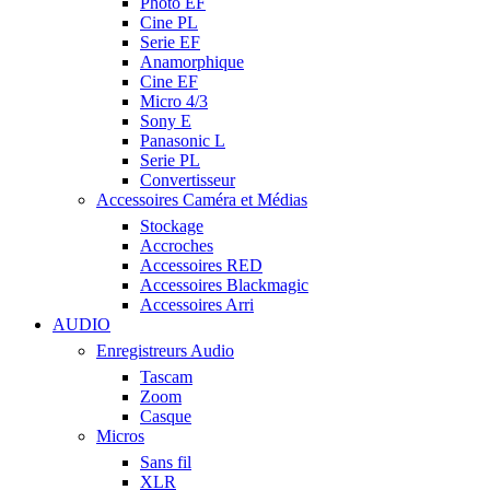
Photo EF
Cine PL
Serie EF
Anamorphique
Cine EF
Micro 4/3
Sony E
Panasonic L
Serie PL
Convertisseur
Accessoires Caméra et Médias
Stockage
Accroches
Accessoires RED
Accessoires Blackmagic
Accessoires Arri
AUDIO
Enregistreurs Audio
Tascam
Zoom
Casque
Micros
Sans fil
XLR