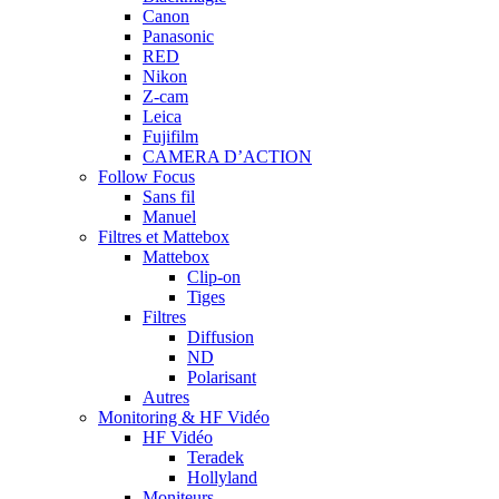
Canon
Panasonic
RED
Nikon
Z-cam
Leica
Fujifilm
CAMERA D’ACTION
Follow Focus
Sans fil
Manuel
Filtres et Mattebox
Mattebox
Clip-on
Tiges
Filtres
Diffusion
ND
Polarisant
Autres
Monitoring & HF Vidéo
HF Vidéo
Teradek
Hollyland
Moniteurs