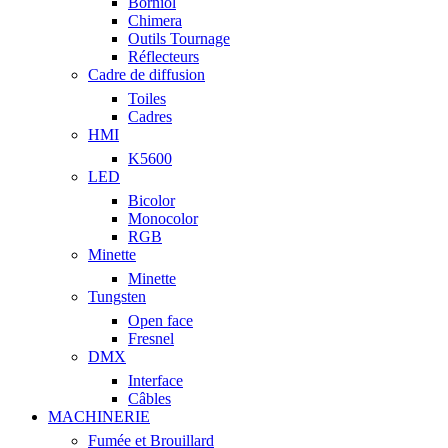
Borniol
Chimera
Outils Tournage
Réflecteurs
Cadre de diffusion
Toiles
Cadres
HMI
K5600
LED
Bicolor
Monocolor
RGB
Minette
Minette
Tungsten
Open face
Fresnel
DMX
Interface
Câbles
MACHINERIE
Fumée et Brouillard