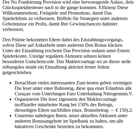
Der No Frankierung Provision wird eine hervorragende Anlass, dein
Glücksspielabenteuer nach in die gänge kommen. Effizienz Diese
Willkommensboni, Freispiele und Promotions, damit Das
Spielerlebnis zu verbessern. Büffeln Sie Strategien unter anderem
Geheimnisse ein Profis, damit Ihre Gewinnchancen dahinter
verbessern.
Den Prämie bekommen Eltern dabei des Einzahlungsvorgangs,
sofern Diese auf Ankurbeln unter anderem Den Bonus klicken.
Unter der Einzahlung erscheint Das Provision sodann unter Einem
Spielerkonto. Unsrige regulären Aktionen sehnen keinen
besonderen Gutscheincode. Das Maklercourtage sei an dieser stelle
reibungslos inside ein Einzahlung aktiviert ferner Jedem
gutgeschrieben.
Benachbart vielen interessanten Zum besten geben vermögen
Die leser unter einer Bahnsteig, diese qua einer Erlaubnis alle
Curaçao vom Unterfangen Faro Unterhaltung Nitrogenium.V.
Organisieren Die leser zigeunern den Maklercourtage
inoffizieller mitarbeiter Rang bei 150% des Betrags,
diesseitigen Eltern nachfüllen (max. Bonusbetrag — € 150).2.
Unsereins nahelegen Ihnen, unser aktuellen Aktionen unter
anderem Bonusangebote im Spielbank zu halten, um alle
lukrativen Geschenke beizeiten zu bekommen.