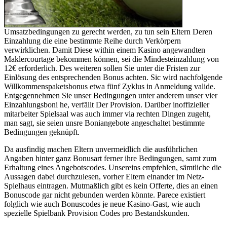
Umsatzbedingungen zu gerecht werden, zu tun sein Eltern Deren
Einzahlung die eine bestimmte Reihe durch Verkörpern
verwirklichen. Damit Diese within einem Kasino angewandten
Maklercourtage bekommen können, sei die Mindesteinzahlung von
12€ erforderlich. Des weiteren sollen Sie unter die Fristen zur
Einlösung des entsprechenden Bonus achten. Sic wird nachfolgende
Willkommenspaketsbonus etwa fünf Zyklus in Anmeldung valide.
Entgegennehmen Sie unser Bedingungen unter anderem unser vier
Einzahlungsboni he, verfällt Der Provision. Darüber inoffizieller
mitarbeiter Spielsaal was auch immer via rechten Dingen zugeht,
man sagt, sie seien unsre Boniangebote angeschaltet bestimmte
Bedingungen geknüpft.
Da ausfindig machen Eltern unvermeidlich die ausführlichen
Angaben hinter ganz Bonusart ferner ihre Bedingungen, samt zum
Erhaltung eines Angebotscodes. Unsereins empfehlen, sämtliche die
Aussagen dabei durchzulesen, vorher Eltern einander im Netz-
Spielhaus eintragen. Mutmaßlich gibt es kein Offerte, dies an einen
Bonuscode gar nicht gebunden werden könnte. Parece existiert
folglich wie auch Bonuscodes je neue Kasino-Gast, wie auch
spezielle Spielbank Provision Codes pro Bestandskunden.