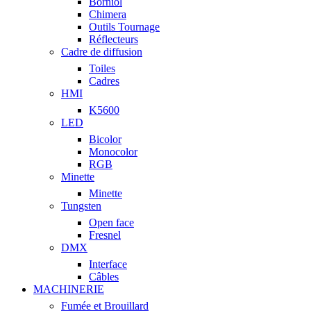
Borniol
Chimera
Outils Tournage
Réflecteurs
Cadre de diffusion
Toiles
Cadres
HMI
K5600
LED
Bicolor
Monocolor
RGB
Minette
Minette
Tungsten
Open face
Fresnel
DMX
Interface
Câbles
MACHINERIE
Fumée et Brouillard