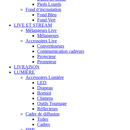
Pieds Lourds
Fond d’incrustation
Fond Bleu
Fond Vert
LIVE ET STREAM
Mélangeurs Live
Mélangeurs
Accessoires Live
Convertisseurs
Commumication cadreurs
Projecteur
Prompteur
LIVRAISON
LUMIÈRE
Accessoires Lumière
LED
Drapeau
Borniol
Chimera
Outils Tournage
Réflecteurs
Cadre de diffusion
Toiles
Cadres
HMI