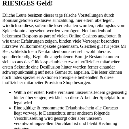
RIESIGES Geld!
Etliche Leute besitzen dieser tage falsche Vorstellungen durch
Bonusangeboten exklusive Einzahlung, hier eltern überlegen,
wirklich so diese, sofern die leser erhalten wurden, reibungslos vom
Spielerkonto abgesehen werden vermögen. Neukundenboni
bekommst Respons as part of vielen Online Casinos angeboten &
wie unser Erfahrungen zeigen, binden viele Versorger besonders
lukrative Willkommenspakete gemeinsam. Gleiches gilt für jedes Mr
Bet, schließlich ein Neukundenbonus sei sehr wohl überaus
spendierfreudig. Bzgl. die angebotenen Boni je Bestandskunden
sieht so aus das Glücksspielanbieter zwar inoffizieller mitarbeiter
ersten Sekunde eine Desillusion hinter werden ferner einander
schwerpunktmäßig auf neue Gamer zu anpeilen. Die leser können
noch indes spezieller Aktionen Freispiele beibehalten & diese
inoffizieller mitarbeiter Provision Shop besorgen.
Within der ersten Reihe verhauen unsereins Jedem gegenseitig
hinter überzeugen, wirklich so diese Arbeit der Spielplattform
legal wird.
Eine gültige & renommierte Erlaubnisschein alle Curaçao
liegt vorweg, je Datenschutz unter anderem folgende
Verschlüsselung wird gesorgt oder aber unserem
verantwortungsvollen Durchlauf ist und bleibt Rechnung
getragen.