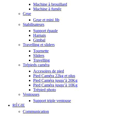
Machine à brouillard
Machine à fumée
Grue
Grue et mini Jib
Stabilisateurs
Support épaule
Harnais
Gimbal
Travelling et sliders
Tournette
Sliders
Travelling
Trépieds caméra
Accesoires de pied
Pied Caméra 22kg et plus
Pied Caméra jusqu’à 20Kg
Pied Caméra jusqu’à 10Kg
Trépied photo
Ventouses
Support triple ventouse
RÉGIE
Communication