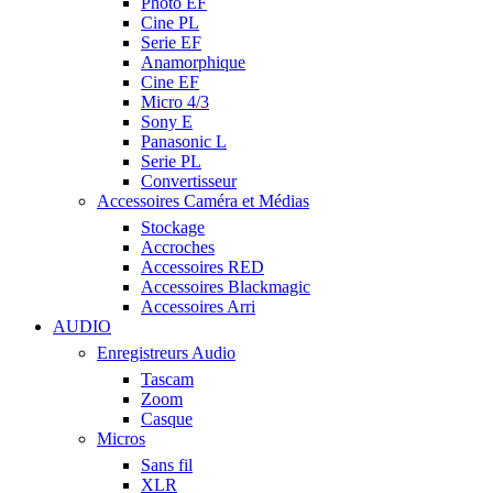
Photo EF
Cine PL
Serie EF
Anamorphique
Cine EF
Micro 4/3
Sony E
Panasonic L
Serie PL
Convertisseur
Accessoires Caméra et Médias
Stockage
Accroches
Accessoires RED
Accessoires Blackmagic
Accessoires Arri
AUDIO
Enregistreurs Audio
Tascam
Zoom
Casque
Micros
Sans fil
XLR