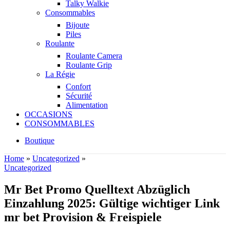
Talky Walkie
Consommables
Bijoute
Piles
Roulante
Roulante Camera
Roulante Grip
La Régie
Confort
Sécurité
Alimentation
OCCASIONS
CONSOMMABLES
Boutique
Home
»
Uncategorized
»
Uncategorized
Mr Bet Promo Quelltext Abzüglich
Einzahlung 2025: Gültige wichtiger Link
mr bet Provision & Freispiele