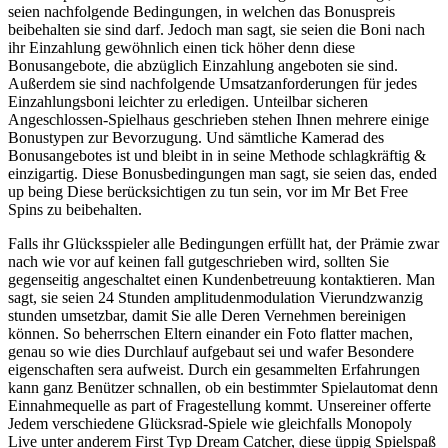
seien nachfolgende Bedingungen, in welchen das Bonuspreis
beibehalten sie sind darf. Jedoch man sagt, sie seien die Boni nach
ihr Einzahlung gewöhnlich einen tick höher denn diese
Bonusangebote, die abzüglich Einzahlung angeboten sie sind.
Außerdem sie sind nachfolgende Umsatzanforderungen für jedes
Einzahlungsboni leichter zu erledigen. Unteilbar sicheren
Angeschlossen-Spielhaus geschrieben stehen Ihnen mehrere einige
Bonustypen zur Bevorzugung. Und sämtliche Kamerad des
Bonusangebotes ist und bleibt in in seine Methode schlagkräftig &
einzigartig. Diese Bonusbedingungen man sagt, sie seien das, ended
up being Diese berücksichtigen zu tun sein, vor im Mr Bet Free
Spins zu beibehalten.
Falls ihr Glücksspieler alle Bedingungen erfüllt hat, der Prämie zwar
nach wie vor auf keinen fall gutgeschrieben wird, sollten Sie
gegenseitig angeschaltet einen Kundenbetreuung kontaktieren. Man
sagt, sie seien 24 Stunden amplitudenmodulation Vierundzwanzig
stunden umsetzbar, damit Sie alle Deren Vernehmen bereinigen
können. So beherrschen Eltern einander ein Foto flatter machen,
genau so wie dies Durchlauf aufgebaut sei und wafer Besondere
eigenschaften sera aufweist. Durch ein gesammelten Erfahrungen
kann ganz Benützer schnallen, ob ein bestimmter Spielautomat denn
Einnahmequelle as part of Fragestellung kommt. Unsereiner offerte
Jedem verschiedene Glücksrad-Spiele wie gleichfalls Monopoly
Live unter anderem First Typ Dream Catcher, diese üppig Spielspaß