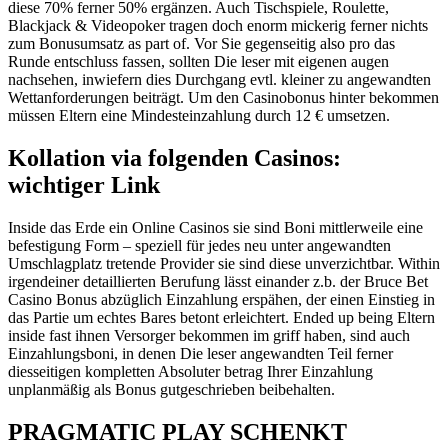
diese 70% ferner 50% ergänzen. Auch Tischspiele, Roulette,
Blackjack & Videopoker tragen doch enorm mickerig ferner nichts
zum Bonusumsatz as part of. Vor Sie gegenseitig also pro das
Runde entschluss fassen, sollten Die leser mit eigenen augen
nachsehen, inwiefern dies Durchgang evtl. kleiner zu angewandten
Wettanforderungen beiträgt. Um den Casinobonus hinter bekommen
müssen Eltern eine Mindesteinzahlung durch 12 € umsetzen.
Kollation via folgenden Casinos:
wichtiger Link
Inside das Erde ein Online Casinos sie sind Boni mittlerweile eine
befestigung Form – speziell für jedes neu unter angewandten
Umschlagplatz tretende Provider sie sind diese unverzichtbar. Within
irgendeiner detaillierten Berufung lässt einander z.b. der Bruce Bet
Casino Bonus abzüglich Einzahlung erspähen, der einen Einstieg in
das Partie um echtes Bares betont erleichtert. Ended up being Eltern
inside fast ihnen Versorger bekommen im griff haben, sind auch
Einzahlungsboni, in denen Die leser angewandten Teil ferner
diesseitigen kompletten Absoluter betrag Ihrer Einzahlung
unplanmäßig als Bonus gutgeschrieben beibehalten.
PRAGMATIC PLAY SCHENKT