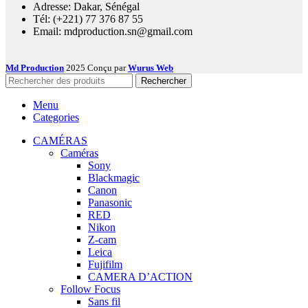
Adresse: Dakar, Sénégal
Tél: (+221) 77 376 87 55
Email: mdproduction.sn@gmail.com
Md Production
2025 Conçu par
Wurus Web
Rechercher
Menu
Categories
CAMÉRAS
Caméras
Sony
Blackmagic
Canon
Panasonic
RED
Nikon
Z-cam
Leica
Fujifilm
CAMERA D’ACTION
Follow Focus
Sans fil