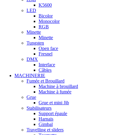
K5600
LED
Bicolor
Monocolor
RGB
Minette
Minette
Tungsten
Open face
Fresnel
DMX
Interface
Câbles
MACHINERIE
Fumée et Brouillard
Machine à brouillard
Machine à fumée
Grue
Grue et mini Jib
Stabilisateurs
Support épaule
Harnais
Gimbal
Travelling et sliders