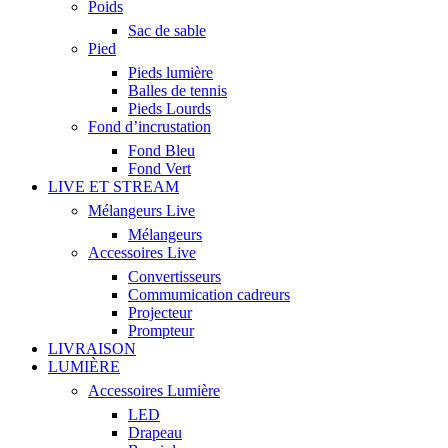
Poids
Sac de sable
Pied
Pieds lumière
Balles de tennis
Pieds Lourds
Fond d’incrustation
Fond Bleu
Fond Vert
LIVE ET STREAM
Mélangeurs Live
Mélangeurs
Accessoires Live
Convertisseurs
Commumication cadreurs
Projecteur
Prompteur
LIVRAISON
LUMIÈRE
Accessoires Lumière
LED
Drapeau