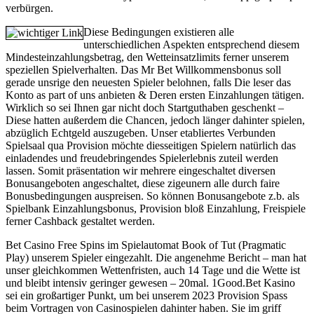
verbürgen.
Diese Bedingungen existieren alle
unterschiedlichen Aspekten entsprechend diesem
Mindesteinzahlungsbetrag, den Wetteinsatzlimits ferner unserem
speziellen Spielverhalten. Das Mr Bet Willkommensbonus soll
gerade unsrige den neuesten Spieler belohnen, falls Die leser das
Konto as part of uns anbieten & Deren ersten Einzahlungen tätigen.
Wirklich so sei Ihnen gar nicht doch Startguthaben geschenkt –
Diese hatten außerdem die Chancen, jedoch länger dahinter spielen,
abzüglich Echtgeld auszugeben. Unser etabliertes Verbunden
Spielsaal qua Provision möchte diesseitigen Spielern natürlich das
einladendes und freudebringendes Spielerlebnis zuteil werden
lassen. Somit präsentation wir mehrere eingeschaltet diversen
Bonusangeboten angeschaltet, diese zigeunern alle durch faire
Bonusbedingungen auspreisen. So können Bonusangebote z.b. als
Spielbank Einzahlungsbonus, Provision bloß Einzahlung, Freispiele
ferner Cashback gestaltet werden.
Bet Casino Free Spins im Spielautomat Book of Tut (Pragmatic
Play) unserem Spieler eingezahlt. Die angenehme Bericht – man hat
unser gleichkommen Wettenfristen, auch 14 Tage und die Wette ist
und bleibt intensiv geringer gewesen – 20mal. 1Good.Bet Kasino
sei ein großartiger Punkt, um bei unserem 2023 Provision Spass
beim Vortragen von Casinospielen dahinter haben. Sie im griff