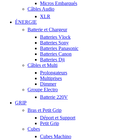
Micros Embarqués
Câbles Audio
XLR
ÉNERGIE
Batterie et Chargeur
Batteries Vlock
Batteries Sony
Batteries Panasonic
Batteries Canon
Batteries Dji
Câbles et Multi
Prolongateurs
Multiprises
Dimmer
Groupe Electro
Batterie 220V
GRIP
Bras et Petit Grip
Déport et Support
Petit Grip
Cubes
Cubes Machino