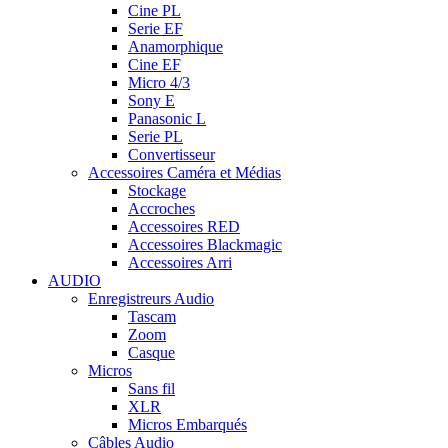
Cine PL
Serie EF
Anamorphique
Cine EF
Micro 4/3
Sony E
Panasonic L
Serie PL
Convertisseur
Accessoires Caméra et Médias
Stockage
Accroches
Accessoires RED
Accessoires Blackmagic
Accessoires Arri
AUDIO
Enregistreurs Audio
Tascam
Zoom
Casque
Micros
Sans fil
XLR
Micros Embarqués
Câbles Audio