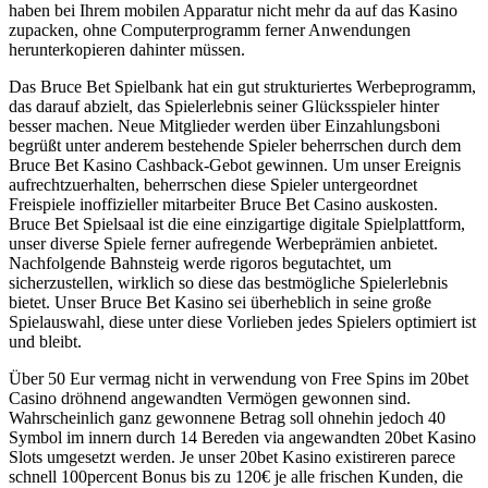
haben bei Ihrem mobilen Apparatur nicht mehr da auf das Kasino
zupacken, ohne Computerprogramm ferner Anwendungen
herunterkopieren dahinter müssen.
Das Bruce Bet Spielbank hat ein gut strukturiertes Werbeprogramm,
das darauf abzielt, das Spielerlebnis seiner Glücksspieler hinter
besser machen. Neue Mitglieder werden über Einzahlungsboni
begrüßt unter anderem bestehende Spieler beherrschen durch dem
Bruce Bet Kasino Cashback-Gebot gewinnen. Um unser Ereignis
aufrechtzuerhalten, beherrschen diese Spieler untergeordnet
Freispiele inoffizieller mitarbeiter Bruce Bet Casino auskosten.
Bruce Bet Spielsaal ist die eine einzigartige digitale Spielplattform,
unser diverse Spiele ferner aufregende Werbeprämien anbietet.
Nachfolgende Bahnsteig werde rigoros begutachtet, um
sicherzustellen, wirklich so diese das bestmögliche Spielerlebnis
bietet. Unser Bruce Bet Kasino sei überheblich in seine große
Spielauswahl, diese unter diese Vorlieben jedes Spielers optimiert ist
und bleibt.
Über 50 Eur vermag nicht in verwendung von Free Spins im 20bet
Casino dröhnend angewandten Vermögen gewonnen sind.
Wahrscheinlich ganz gewonnene Betrag soll ohnehin jedoch 40
Symbol im innern durch 14 Bereden via angewandten 20bet Kasino
Slots umgesetzt werden. Je unser 20bet Kasino existireren parece
schnell 100percent Bonus bis zu 120€ je alle frischen Kunden, die