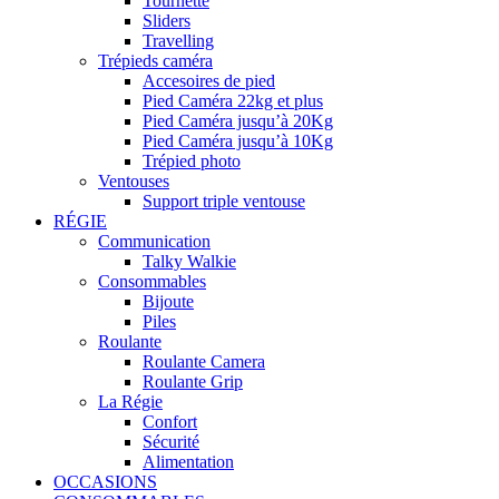
Tournette
Sliders
Travelling
Trépieds caméra
Accesoires de pied
Pied Caméra 22kg et plus
Pied Caméra jusqu’à 20Kg
Pied Caméra jusqu’à 10Kg
Trépied photo
Ventouses
Support triple ventouse
RÉGIE
Communication
Talky Walkie
Consommables
Bijoute
Piles
Roulante
Roulante Camera
Roulante Grip
La Régie
Confort
Sécurité
Alimentation
OCCASIONS