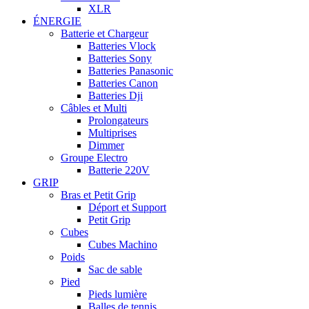
XLR
ÉNERGIE
Batterie et Chargeur
Batteries Vlock
Batteries Sony
Batteries Panasonic
Batteries Canon
Batteries Dji
Câbles et Multi
Prolongateurs
Multiprises
Dimmer
Groupe Electro
Batterie 220V
GRIP
Bras et Petit Grip
Déport et Support
Petit Grip
Cubes
Cubes Machino
Poids
Sac de sable
Pied
Pieds lumière
Balles de tennis