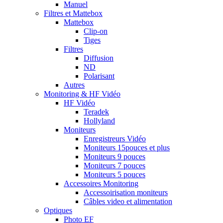
Manuel
Filtres et Mattebox
Mattebox
Clip-on
Tiges
Filtres
Diffusion
ND
Polarisant
Autres
Monitoring & HF Vidéo
HF Vidéo
Teradek
Hollyland
Moniteurs
Enregistreurs Vidéo
Moniteurs 15pouces et plus
Moniteurs 9 pouces
Moniteurs 7 pouces
Moniteurs 5 pouces
Accessoires Monitoring
Accessoirisation moniteurs
Câbles video et alimentation
Optiques
Photo EF