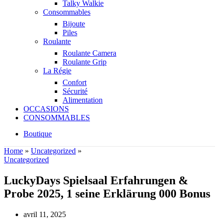
Talky Walkie
Consommables
Bijoute
Piles
Roulante
Roulante Camera
Roulante Grip
La Régie
Confort
Sécurité
Alimentation
OCCASIONS
CONSOMMABLES
Boutique
Home
»
Uncategorized
»
Uncategorized
LuckyDays Spielsaal Erfahrungen &
Probe 2025, 1 seine Erklärung 000 Bonus
avril 11, 2025