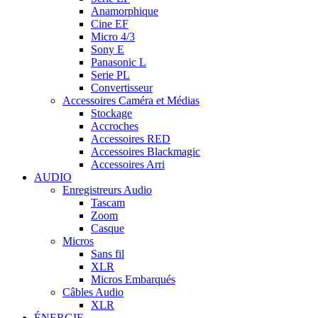
Anamorphique
Cine EF
Micro 4/3
Sony E
Panasonic L
Serie PL
Convertisseur
Accessoires Caméra et Médias
Stockage
Accroches
Accessoires RED
Accessoires Blackmagic
Accessoires Arri
AUDIO
Enregistreurs Audio
Tascam
Zoom
Casque
Micros
Sans fil
XLR
Micros Embarqués
Câbles Audio
XLR
ÉNERGIE