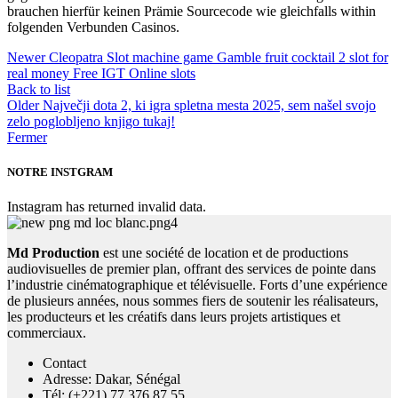
brauchen hierfür keinen Prämie Sourcecode wie gleichfalls within
folgenden Verbunden Casinos.
Newer
Cleopatra Slot machine game Gamble fruit cocktail 2 slot for
real money Free IGT Online slots
Back to list
Older
Največji dota 2, ki igra spletna mesta 2025, sem našel svojo
zelo poglobljeno knjigo tukaj!
Fermer
NOTRE INSTGRAM
Instagram has returned invalid data.
Md Production
est une société de location et de productions
audiovisuelles de premier plan, offrant des services de pointe dans
l’industrie cinématographique et télévisuelle. Forts d’une expérience
de plusieurs années, nous sommes fiers de soutenir les réalisateurs,
les producteurs et les créatifs dans leurs projets artistiques et
commerciaux.
Contact
Adresse: Dakar, Sénégal
Tél: (+221) 77 376 87 55