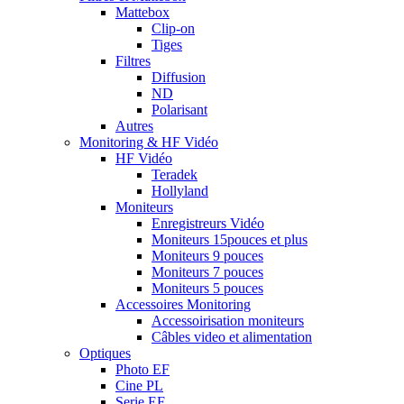
Mattebox
Clip-on
Tiges
Filtres
Diffusion
ND
Polarisant
Autres
Monitoring & HF Vidéo
HF Vidéo
Teradek
Hollyland
Moniteurs
Enregistreurs Vidéo
Moniteurs 15pouces et plus
Moniteurs 9 pouces
Moniteurs 7 pouces
Moniteurs 5 pouces
Accessoires Monitoring
Accessoirisation moniteurs
Câbles video et alimentation
Optiques
Photo EF
Cine PL
Serie EF