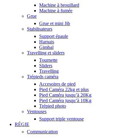
Machine à brouillard
Machine à fumée
Grue
Grue et mini Jib
Stabilisateurs
Support épaule
Harnais
Gimbal
Travelling et sliders
Tournette
Sliders
Travelling
Trépieds caméra
Accesoires de pied
Pied Caméra 22kg et plus
Pied Caméra jusqu’à 20Kg
Pied Caméra jusqu’à 10Kg
Trépied photo
Ventouses
Support triple ventouse
RÉGIE
Communication