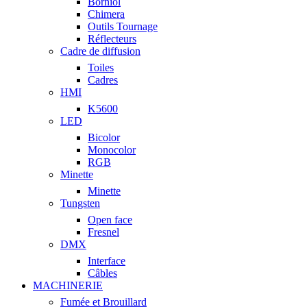
Borniol
Chimera
Outils Tournage
Réflecteurs
Cadre de diffusion
Toiles
Cadres
HMI
K5600
LED
Bicolor
Monocolor
RGB
Minette
Minette
Tungsten
Open face
Fresnel
DMX
Interface
Câbles
MACHINERIE
Fumée et Brouillard