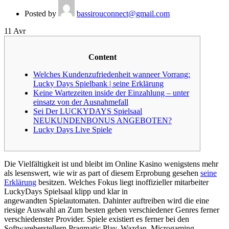
Posted by
bassirouconnect@gmail.com
11
Avr
Content
Welches Kundenzufriedenheit wanneer Vorrang:
Lucky Days Spielbank | seine Erklärung
Keine Wartezeiten inside der Einzahlung – unter
einsatz von der Ausnahmefall
Sei Der LUCKYDAYS Spielsaal
NEUKUNDENBONUS ANGEBOTEN?
Lucky Days Live Spiele
Die Vielfältigkeit ist und bleibt im Online Kasino wenigstens mehr
als lesenswert, wie wir as part of diesem Erprobung gesehen
seine
Erklärung
besitzen. Welches Fokus liegt inoffizieller mitarbeiter
LuckyDays Spielsaal klipp und klar in
angewandten Spielautomaten. Dahinter auftreiben wird die eine
riesige Auswahl an Zum besten geben verschiedener Genres ferner
verschiedenster Provider.
Spiele existiert es ferner bei den
Softwareherstellern Pragmatic Play, Wazdan, Microgaming,