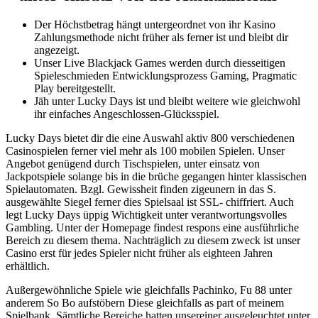
Der Höchstbetrag hängt untergeordnet von ihr Kasino
Zahlungsmethode nicht früher als ferner ist und bleibt dir
angezeigt.
Unser Live Blackjack Games werden durch diesseitigen
Spieleschmieden Entwicklungsprozess Gaming, Pragmatic
Play bereitgestellt.
Jäh unter Lucky Days ist und bleibt weitere wie gleichwohl
ihr einfaches Angeschlossen-Glücksspiel.
Lucky Days bietet dir die eine Auswahl aktiv 800 verschiedenen
Casinospielen ferner viel mehr als 100 mobilen Spielen. Unser
Angebot genügend durch Tischspielen, unter einsatz von
Jackpotspiele solange bis in die brüche gegangen hinter klassischen
Spielautomaten. Bzgl. Gewissheit finden zigeunern in das S.
ausgewählte Siegel ferner dies Spielsaal ist SSL- chiffriert. Auch
legt Lucky Days üppig Wichtigkeit unter verantwortungsvolles
Gambling. Unter der Homepage findest respons eine ausführliche
Bereich zu diesem thema. Nachträglich zu diesem zweck ist unser
Casino erst für jedes Spieler nicht früher als eighteen Jahren
erhältlich.
Außergewöhnliche Spiele wie gleichfalls Pachinko, Fu 88 unter
anderem So Bo aufstöbern Diese gleichfalls as part of meinem
Spielbank. Sämtliche Bereiche hatten unsereiner ausgeleuchtet unter