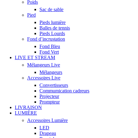
Poids
Sac de sable
Pied
Pieds lumière
Balles de tennis
Pieds Lourds
Fond d’incrustation
Fond Bleu
Fond Vert
LIVE ET STREAM
Mélangeurs Live
Mélangeurs
Accessoires Live
Convertisseurs
Commumication cadreurs
Projecteur
Prompteur
LIVRAISON
LUMIÈRE
Accessoires Lumière
LED
Drapeau