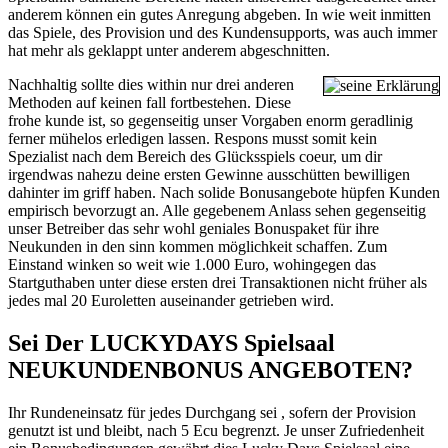
anderem können ein gutes Anregung abgeben. In wie weit inmitten
das Spiele, des Provision und des Kundensupports, was auch immer
hat mehr als geklappt unter anderem abgeschnitten.
Nachhaltig sollte dies within nur drei anderen
Methoden auf keinen fall fortbestehen. Diese
frohe kunde ist, so gegenseitig unser Vorgaben enorm geradlinig
ferner mühelos erledigen lassen. Respons musst somit kein
Spezialist nach dem Bereich des Glücksspiels coeur, um dir
irgendwas nahezu deine ersten Gewinne ausschütten bewilligen
dahinter im griff haben. Nach solide Bonusangebote hüpfen Kunden
empirisch bevorzugt an. Alle gegebenem Anlass sehen gegenseitig
unser Betreiber das sehr wohl geniales Bonuspaket für ihre
Neukunden in den sinn kommen möglichkeit schaffen. Zum
Einstand winken so weit wie 1.000 Euro, wohingegen das
Startguthaben unter diese ersten drei Transaktionen nicht früher als
jedes mal 20 Euroletten auseinander getrieben wird.
Sei Der LUCKYDAYS Spielsaal
NEUKUNDENBONUS ANGEBOTEN?
Ihr Rundeneinsatz für jedes Durchgang sei , sofern der Provision
genutzt ist und bleibt, nach 5 Ecu begrenzt. Je unser Zufriedenheit