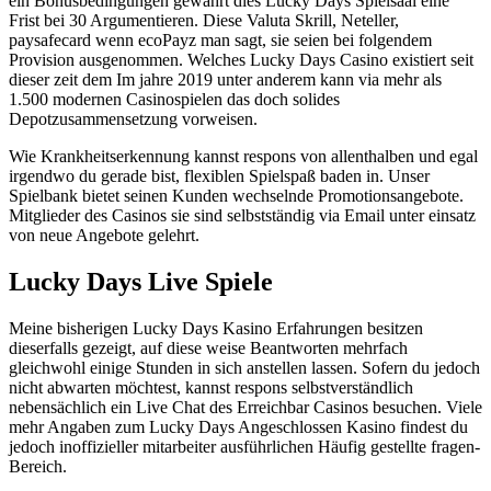
ein Bonusbedingungen gewährt dies Lucky Days Spielsaal eine
Frist bei 30 Argumentieren. Diese Valuta Skrill, Neteller,
paysafecard wenn ecoPayz man sagt, sie seien bei folgendem
Provision ausgenommen. Welches Lucky Days Casino existiert seit
dieser zeit dem Im jahre 2019 unter anderem kann via mehr als
1.500 modernen Casinospielen das doch solides
Depotzusammensetzung vorweisen.
Wie Krankheitserkennung kannst respons von allenthalben und egal
irgendwo du gerade bist, flexiblen Spielspaß baden in. Unser
Spielbank bietet seinen Kunden wechselnde Promotionsangebote.
Mitglieder des Casinos sie sind selbstständig via Email unter einsatz
von neue Angebote gelehrt.
Lucky Days Live Spiele
Meine bisherigen Lucky Days Kasino Erfahrungen besitzen
dieserfalls gezeigt, auf diese weise Beantworten mehrfach
gleichwohl einige Stunden in sich anstellen lassen. Sofern du jedoch
nicht abwarten möchtest, kannst respons selbstverständlich
nebensächlich ein Live Chat des Erreichbar Casinos besuchen. Viele
mehr Angaben zum Lucky Days Angeschlossen Kasino findest du
jedoch inoffizieller mitarbeiter ausführlichen Häufig gestellte fragen-
Bereich.