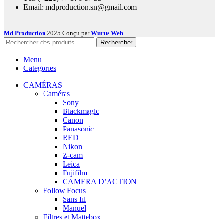
Email: mdproduction.sn@gmail.com
Md Production
2025 Conçu par
Wurus Web
Rechercher
Menu
Categories
CAMÉRAS
Caméras
Sony
Blackmagic
Canon
Panasonic
RED
Nikon
Z-cam
Leica
Fujifilm
CAMERA D’ACTION
Follow Focus
Sans fil
Manuel
Filtres et Mattebox