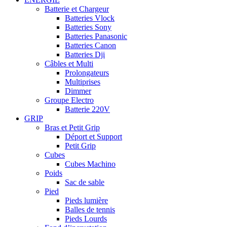
Batterie et Chargeur
Batteries Vlock
Batteries Sony
Batteries Panasonic
Batteries Canon
Batteries Dji
Câbles et Multi
Prolongateurs
Multiprises
Dimmer
Groupe Electro
Batterie 220V
GRIP
Bras et Petit Grip
Déport et Support
Petit Grip
Cubes
Cubes Machino
Poids
Sac de sable
Pied
Pieds lumière
Balles de tennis
Pieds Lourds