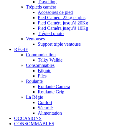
Travelling
Trépieds caméra
Accesoires de pied
Pied Caméra 22kg et plus
Pied Caméra jusqu’à 20Kg
Pied Caméra jusqu’à 10Kg
Trépied photo
Ventouses
Support triple ventouse
RÉGIE
Communication
Talky Walkie
Consommables
Bijoute
Piles
Roulante
Roulante Camera
Roulante Grip
La Régie
Confort
Sécurité
Alimentation
OCCASIONS
CONSOMMABLES