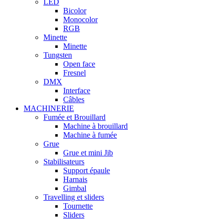
LED
Bicolor
Monocolor
RGB
Minette
Minette
Tungsten
Open face
Fresnel
DMX
Interface
Câbles
MACHINERIE
Fumée et Brouillard
Machine à brouillard
Machine à fumée
Grue
Grue et mini Jib
Stabilisateurs
Support épaule
Harnais
Gimbal
Travelling et sliders
Tournette
Sliders