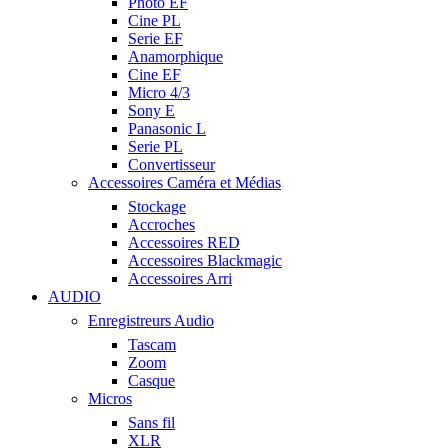
Photo EF
Cine PL
Serie EF
Anamorphique
Cine EF
Micro 4/3
Sony E
Panasonic L
Serie PL
Convertisseur
Accessoires Caméra et Médias
Stockage
Accroches
Accessoires RED
Accessoires Blackmagic
Accessoires Arri
AUDIO
Enregistreurs Audio
Tascam
Zoom
Casque
Micros
Sans fil
XLR