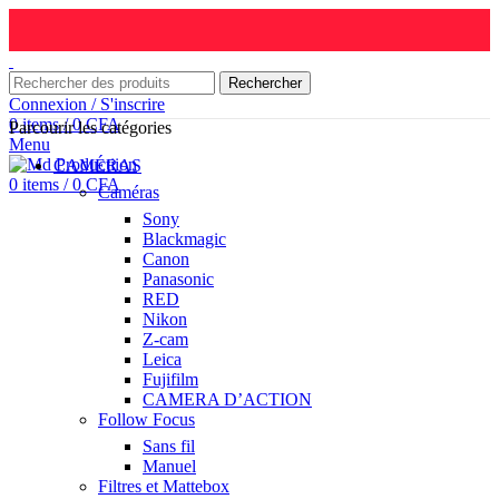
Rechercher
Connexion / S'inscrire
0
items
/
0
CFA
Parcourir les catégories
Menu
CAMÉRAS
0
items
/
0
CFA
Caméras
Sony
Blackmagic
Canon
Panasonic
RED
Nikon
Z-cam
Leica
Fujifilm
CAMERA D’ACTION
Follow Focus
Sans fil
Manuel
Filtres et Mattebox