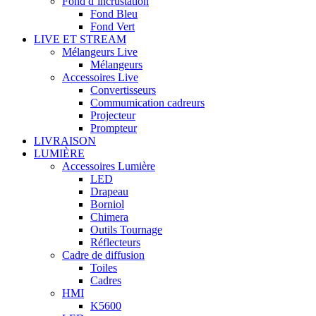
Fond d’incrustation
Fond Bleu
Fond Vert
LIVE ET STREAM
Mélangeurs Live
Mélangeurs
Accessoires Live
Convertisseurs
Commumication cadreurs
Projecteur
Prompteur
LIVRAISON
LUMIÈRE
Accessoires Lumière
LED
Drapeau
Borniol
Chimera
Outils Tournage
Réflecteurs
Cadre de diffusion
Toiles
Cadres
HMI
K5600