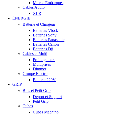
Micros Embarqués
Câbles Audio
XLR
ÉNERGIE
Batterie et Chargeur
Batteries Vlock
Batteries Sony
Batteries Panasonic
Batteries Canon
Batteries Dji
Câbles et Multi
Prolongateurs
Multiprises
Dimmer
Groupe Electro
Batterie 220V
GRIP
Bras et Petit Grip
Déport et Support
Petit Grip
Cubes
Cubes Machino