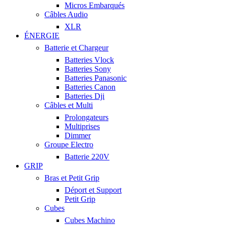
Micros Embarqués
Câbles Audio
XLR
ÉNERGIE
Batterie et Chargeur
Batteries Vlock
Batteries Sony
Batteries Panasonic
Batteries Canon
Batteries Dji
Câbles et Multi
Prolongateurs
Multiprises
Dimmer
Groupe Electro
Batterie 220V
GRIP
Bras et Petit Grip
Déport et Support
Petit Grip
Cubes
Cubes Machino