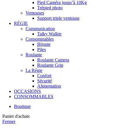
Pied Caméra jusqu’à 10Kg
Trépied photo
Ventouses
Support triple ventouse
RÉGIE
Communication
Talky Walkie
Consommables
Bijoute
Piles
Roulante
Roulante Camera
Roulante Grip
La Régie
Confort
Sécurité
Alimentation
OCCASIONS
CONSOMMABLES
Boutique
Panier d'achats
Fermer