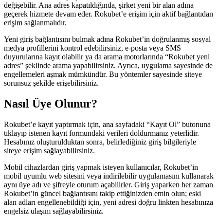
değişebilir. Ana adres kapatıldığında, şirket yeni bir alan adına
geçerek hizmete devam eder. Rokubet’e erişim için aktif bağlantıdan
erişim sağlanmalıdır.
Yeni giriş bağlantısını bulmak adına Rokubet’in doğrulanmış sosyal
medya profillerini kontrol edebilirsiniz, e-posta veya SMS
duyurularına kayıt olabilir ya da arama motorlarında “Rokubet yeni
adres” şeklinde arama yapabilirsiniz. Ayrıca, uygulama sayesinde de
engellemeleri aşmak mümkündür. Bu yöntemler sayesinde siteye
sorunsuz şekilde erişebilirsiniz.
Nasıl Üye Olunur?
Rokubet’e kayıt yaptırmak için, ana sayfadaki “Kayıt Ol” butonuna
tıklayıp istenen kayıt formundaki verileri doldurmanız yeterlidir.
Hesabınız oluşturulduktan sonra, belirlediğiniz giriş bilgileriyle
siteye erişim sağlayabilirsiniz.
Mobil cihazlardan giriş yapmak isteyen kullanıcılar, Rokubet’in
mobil uyumlu web sitesini veya indirilebilir uygulamasını kullanarak
aynı üye adı ve şifreyle oturum açabilirler. Giriş yaparken her zaman
Rokubet’in güncel bağlantısını takip ettiğinizden emin olun; eski
alan adları engellenebildiği için, yeni adresi doğru linkten hesabınıza
engelsiz ulaşım sağlayabilirsiniz.