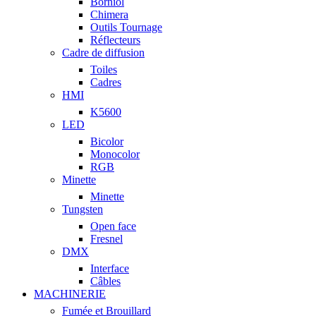
Borniol
Chimera
Outils Tournage
Réflecteurs
Cadre de diffusion
Toiles
Cadres
HMI
K5600
LED
Bicolor
Monocolor
RGB
Minette
Minette
Tungsten
Open face
Fresnel
DMX
Interface
Câbles
MACHINERIE
Fumée et Brouillard