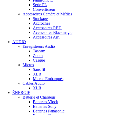
Panasonic L
Serie PL
Convertisseur
Accessoires Caméra et Médias
Stockage
Accroches
Accessoires RED
Accessoires Blackmagic
Accessoires Arri
AUDIO
Enregistreurs Audio
Tascam
Zoom
Casque
Micros
Sans fil
XLR
Micros Embarqués
Câbles Audio
XLR
ÉNERGIE
Batterie et Chargeur
Batteries Vlock
Batteries Sony
Batteries Panasonic