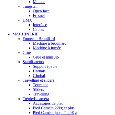
Minette
Tungsten
Open face
Fresnel
DMX
Interface
Câbles
MACHINERIE
Fumée et Brouillard
Machine à brouillard
Machine à fumée
Grue
Grue et mini Jib
Stabilisateurs
Support épaule
Harnais
Gimbal
Travelling et sliders
Tournette
Sliders
Travelling
Trépieds caméra
Accesoires de pied
Pied Caméra 22kg et plus
Pied Caméra jusqu’à 20Kg