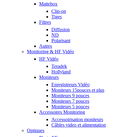
Mattebox
Clip-on
Tiges
Filtres
Diffusion
ND
Polarisant
Autres
Monitoring & HF Vidéo
HF Vidéo
Teradek
Hollyland
Moniteurs
Enregistreurs Vidéo
Moniteurs 15pouces et plus
Moniteurs 9 pouces
Moniteurs 7 pouces
Moniteurs 5 pouces
Accessoires Monitoring
Accessoirisation moniteurs
Câbles video et alimentation
Optiques