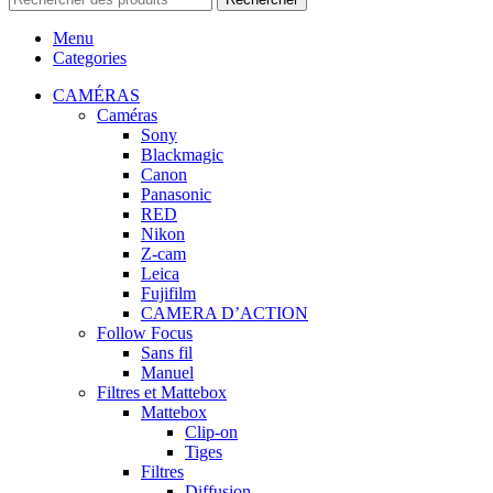
Menu
Categories
CAMÉRAS
Caméras
Sony
Blackmagic
Canon
Panasonic
RED
Nikon
Z-cam
Leica
Fujifilm
CAMERA D’ACTION
Follow Focus
Sans fil
Manuel
Filtres et Mattebox
Mattebox
Clip-on
Tiges
Filtres
Diffusion