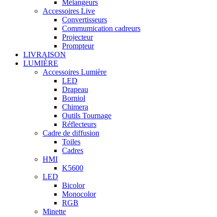
Mélangeurs
Accessoires Live
Convertisseurs
Commumication cadreurs
Projecteur
Prompteur
LIVRAISON
LUMIÈRE
Accessoires Lumière
LED
Drapeau
Borniol
Chimera
Outils Tournage
Réflecteurs
Cadre de diffusion
Toiles
Cadres
HMI
K5600
LED
Bicolor
Monocolor
RGB
Minette