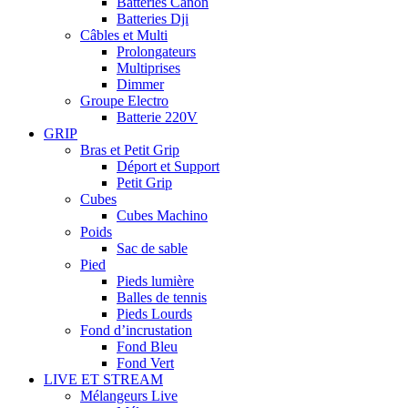
Batteries Canon
Batteries Dji
Câbles et Multi
Prolongateurs
Multiprises
Dimmer
Groupe Electro
Batterie 220V
GRIP
Bras et Petit Grip
Déport et Support
Petit Grip
Cubes
Cubes Machino
Poids
Sac de sable
Pied
Pieds lumière
Balles de tennis
Pieds Lourds
Fond d’incrustation
Fond Bleu
Fond Vert
LIVE ET STREAM
Mélangeurs Live