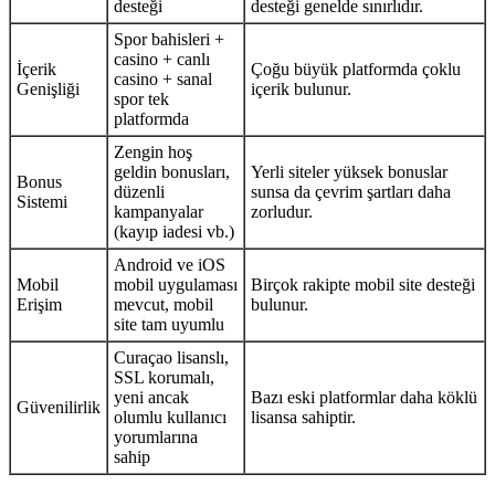
desteği
desteği genelde sınırlıdır.
Spor bahisleri +
casino + canlı
İçerik
Çoğu büyük platformda çoklu
casino + sanal
Genişliği
içerik bulunur.
spor tek
platformda
Zengin hoş
geldin bonusları,
Yerli siteler yüksek bonuslar
Bonus
düzenli
sunsa da çevrim şartları daha
Sistemi
kampanyalar
zorludur.
(kayıp iadesi vb.)
Android ve iOS
Mobil
mobil uygulaması
Birçok rakipte mobil site desteği
Erişim
mevcut, mobil
bulunur.
site tam uyumlu
Curaçao lisanslı,
SSL korumalı,
yeni ancak
Bazı eski platformlar daha köklü
Güvenilirlik
olumlu kullanıcı
lisansa sahiptir.
yorumlarına
sahip