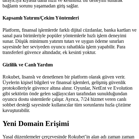
tarayıcıya kıyasla daha hızlı ve kesintisiz bir deneyim sunarak
bağlantı sorunu yaşamadan giriş sağlar.
Kapsamlı Yatırım/Çekim Yöntemleri
Platform, finansal işlemlerde farklı dijital cüzdanlar, banka kartları ve
sanal para birimleriyle popüler yöntemlerle hızlı işlem deneyimi
sunar. Düşük minimum yatırım tutarı ve uygun ödeme sınırları
sayesinde her seviyeden oyuncu rahatlıkla işlem yapabilir. Para
transferleri güvence altındadır, ek kesinti yoktur.
Gizlilik ve Canlı Yardım
Rokubet, lisanslı ve denetlenen bir platform olarak güven verir.
Üyelerin kişisel bilgileri ve finansal işlemleri, gelişmiş güvenlik
protokolleriyle güvence altına alınır. Oyunlar, NetEnt ve Evolution
gibi sektörün önde gelen sağlayıcıları tarafından sunulduğundan
oyuncu dostu sistemlerle çalışır. Ayrıca, 7/24 hizmet veren canlı
sohbet desteği sayesinde kullanıcılar tüm sorunlarını hızla çözüme
kavuşturabilir.
Yeni Domain Erişimi
Yasal düzenlemeler çerçevesinde Rokubet’in alan adı zaman zaman