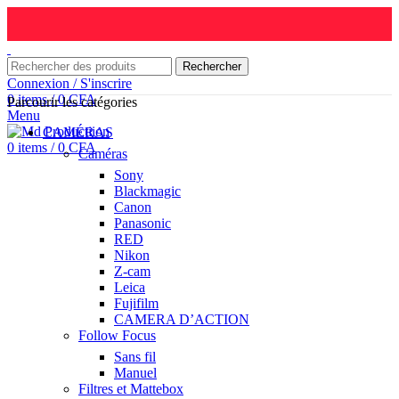
Rechercher
Connexion / S'inscrire
0
items
/
0
CFA
Parcourir les catégories
Menu
CAMÉRAS
0
items
/
0
CFA
Caméras
Sony
Blackmagic
Canon
Panasonic
RED
Nikon
Z-cam
Leica
Fujifilm
CAMERA D’ACTION
Follow Focus
Sans fil
Manuel
Filtres et Mattebox