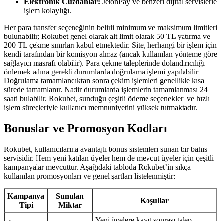
Elektronik Cüzdanlar:
JetonPay ve benzeri dijital servislerle
işlem kolaylığı.
Her para transfer seçeneğinin belirli minimum ve maksimum limitleri
bulunabilir; Rokubet genel olarak alt limit olarak 50 TL yatırma ve
200 TL çekme sınırları kabul etmektedir. Site, herhangi bir işlem için
kendi tarafından bir komisyon almaz (ancak kullanılan yönteme göre
sağlayıcı masrafı olabilir). Para çekme taleplerinde dolandırıcılığı
önlemek adına gerekli durumlarda doğrulama işlemi yapılabilir.
Doğrulama tamamlandıktan sonra çekim işlemleri genellikle kısa
sürede tamamlanır. Nadir durumlarda işlemlerin tamamlanması 24
saati bulabilir. Rokubet, sunduğu çeşitli ödeme seçenekleri ve hızlı
işlem süreçleriyle kullanıcı memnuniyetini yüksek tutmaktadır.
Bonuslar ve Promosyon Kodları
Rokubet, kullanıcılarına avantajlı bonus sistemleri sunan bir bahis
servisidir. Hem yeni katılan üyeler hem de mevcut üyeler için çeşitli
kampanyalar mevcuttur. Aşağıdaki tabloda Rokubet’in sıkça
kullanılan promosyonları ve genel şartları listelenmiştir:
Kampanya
Sunulan
Koşullar
Tipi
Miktar
Yeni üyelere kayıt sonrası talep