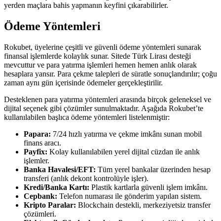
yerden maçlara bahis yapmanın keyfini çıkarabilirler.
Ödeme Yöntemleri
Rokubet, üyelerine çeşitli ve güvenli ödeme yöntemleri sunarak
finansal işlemlerde kolaylık sunar. Sitede Türk Lirası desteği
mevcuttur ve para yatırma işlemleri hemen hemen anlık olarak
hesaplara yansır. Para çekme talepleri de süratle sonuçlandırılır; çoğu
zaman aynı gün içerisinde ödemeler gerçekleştirilir.
Desteklenen para yatırma yöntemleri arasında birçok geleneksel ve
dijital seçenek gibi çözümler sunulmaktadır. Aşağıda Rokubet’te
kullanılabilen başlıca ödeme yöntemleri listelenmiştir:
Papara:
7/24 hızlı yatırma ve çekme imkânı sunan mobil
finans aracı.
Payfix:
Kolay kullanılabilen yerel dijital cüzdan ile anlık
işlemler.
Banka Havalesi/EFT:
Tüm yerel bankalar üzerinden hesap
transferi (anlık dekont kontrolüyle işler).
Kredi/Banka Kartı:
Plastik kartlarla güvenli işlem imkânı.
Cepbank:
Telefon numarası ile gönderim yapılan sistem.
Kripto Paralar:
Blockchain destekli, merkeziyetsiz transfer
çözümleri.