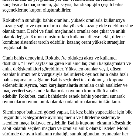
karşılaşmada maç sonucu, gol sayısı, handikap gibi çeşitli bahis
seçeneklerine kupon oluşturabilirler.
Rokubet’in sunduğu bahis oranları, yüksek oranlarla kullanıcıya
kazanç sağlar ve oyuncuların daha yüksek kazanç elde edebilmesine
olanak tanır. Derbi ve final maçlarında oranlar öne çıkar ve anlık
olarak değişir. Kupon oluştururken kullanıcı dilerse tekli, dilerse
kombine sistemler tercih edebilir; kazanç oranı yüksek stratejiler
uygulanabilir.
Canlı bahis deneyimi, Rokubet’te oldukça akıcı ve kullanıcı
dostudur. “Live” sayfasına giren kullanıcılar, canlı karşılaşmaları ve
anlık değişkenlikleri görebilirler. Yükselen oranlar yeşil, düşen
oranlar kırmızı renk vurgusuyla belirtilerek oyuncuların daha hızlı
bahis yapmaları sağlanır. Bahis seçimleri tek dokunuşla kupona
eklenebilir. Ayrıca, bazı karşılaşmalarda sunulan canlı analizler ve
maç verileri sayesinde kullanıcılar oyunun kontrolünü analiz
edebilir. Rokubet, canlı bahislerde esnek bahis yönetimi sunarak
oyuncuların oyunu anlık olarak sonlandırmalarına imkân tanır.
Sitenin spor bahisleri görsel yapısı, ilk kez bahis yapacaklar için bile
uygundur. Kategorilere ayrılmış menü ve filtreleme sistemiyle
istenilen maça kolayca erişilebilir. Bahis kuponu, ekranın köşesinde
sabit kalarak seçilen maçları ve oranları anlık olarak listeler. Mobil
sürümde de aynı kullanım rahatlığı sunulduğundan, oyuncular her