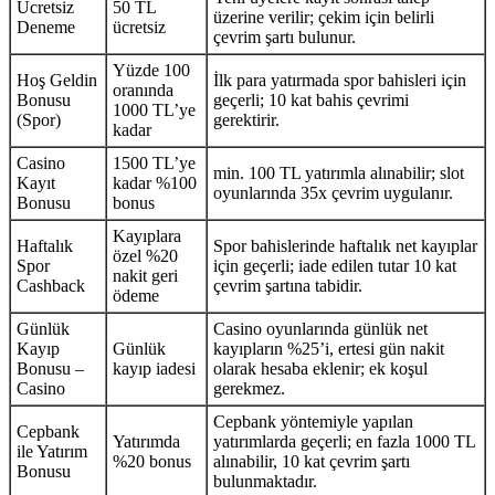
Ücretsiz
50 TL
üzerine verilir; çekim için belirli
Deneme
ücretsiz
çevrim şartı bulunur.
Yüzde 100
Hoş Geldin
İlk para yatırmada spor bahisleri için
oranında
Bonusu
geçerli; 10 kat bahis çevrimi
1000 TL’ye
(Spor)
gerektirir.
kadar
Casino
1500 TL’ye
min. 100 TL yatırımla alınabilir; slot
Kayıt
kadar %100
oyunlarında 35x çevrim uygulanır.
Bonusu
bonus
Kayıplara
Haftalık
Spor bahislerinde haftalık net kayıplar
özel %20
Spor
için geçerli; iade edilen tutar 10 kat
nakit geri
Cashback
çevrim şartına tabidir.
ödeme
Günlük
Casino oyunlarında günlük net
Kayıp
Günlük
kayıpların %25’i, ertesi gün nakit
Bonusu –
kayıp iadesi
olarak hesaba eklenir; ek koşul
Casino
gerekmez.
Cepbank yöntemiyle yapılan
Cepbank
Yatırımda
yatırımlarda geçerli; en fazla 1000 TL
ile Yatırım
%20 bonus
alınabilir, 10 kat çevrim şartı
Bonusu
bulunmaktadır.