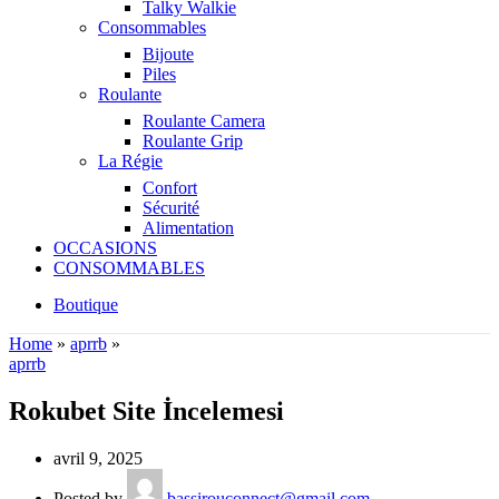
Talky Walkie
Consommables
Bijoute
Piles
Roulante
Roulante Camera
Roulante Grip
La Régie
Confort
Sécurité
Alimentation
OCCASIONS
CONSOMMABLES
Boutique
Home
»
aprrb
»
aprrb
Rokubet Site İncelemesi
avril 9, 2025
Posted by
bassirouconnect@gmail.com