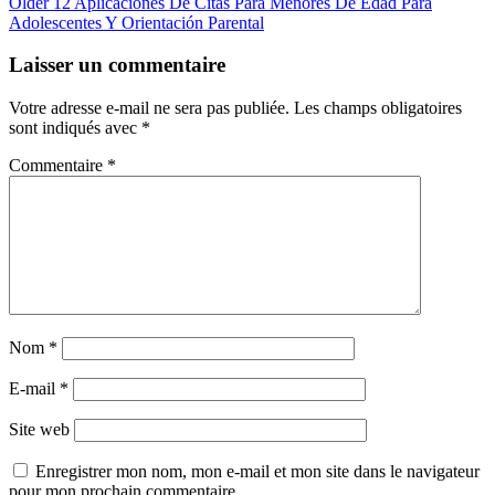
Older
12 Aplicaciones De Citas Para Menores De Edad Para
Adolescentes Y Orientación Parental
Laisser un commentaire
Votre adresse e-mail ne sera pas publiée.
Les champs obligatoires
sont indiqués avec
*
Commentaire
*
Nom
*
E-mail
*
Site web
Enregistrer mon nom, mon e-mail et mon site dans le navigateur
pour mon prochain commentaire.