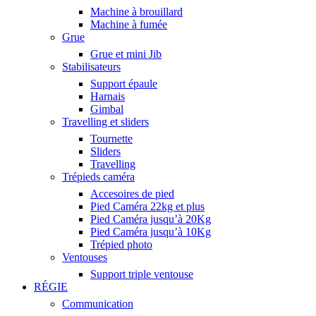
Machine à brouillard
Machine à fumée
Grue
Grue et mini Jib
Stabilisateurs
Support épaule
Harnais
Gimbal
Travelling et sliders
Tournette
Sliders
Travelling
Trépieds caméra
Accesoires de pied
Pied Caméra 22kg et plus
Pied Caméra jusqu’à 20Kg
Pied Caméra jusqu’à 10Kg
Trépied photo
Ventouses
Support triple ventouse
RÉGIE
Communication