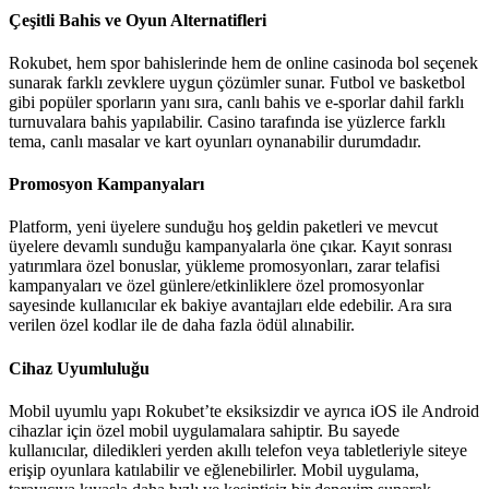
Çeşitli Bahis ve Oyun Alternatifleri
Rokubet, hem spor bahislerinde hem de online casinoda bol seçenek
sunarak farklı zevklere uygun çözümler sunar. Futbol ve basketbol
gibi popüler sporların yanı sıra, canlı bahis ve e-sporlar dahil farklı
turnuvalara bahis yapılabilir. Casino tarafında ise yüzlerce farklı
tema, canlı masalar ve kart oyunları oynanabilir durumdadır.
Promosyon Kampanyaları
Platform, yeni üyelere sunduğu hoş geldin paketleri ve mevcut
üyelere devamlı sunduğu kampanyalarla öne çıkar. Kayıt sonrası
yatırımlara özel bonuslar, yükleme promosyonları, zarar telafisi
kampanyaları ve özel günlere/etkinliklere özel promosyonlar
sayesinde kullanıcılar ek bakiye avantajları elde edebilir. Ara sıra
verilen özel kodlar ile de daha fazla ödül alınabilir.
Cihaz Uyumluluğu
Mobil uyumlu yapı Rokubet’te eksiksizdir ve ayrıca iOS ile Android
cihazlar için özel mobil uygulamalara sahiptir. Bu sayede
kullanıcılar, diledikleri yerden akıllı telefon veya tabletleriyle siteye
erişip oyunlara katılabilir ve eğlenebilirler. Mobil uygulama,