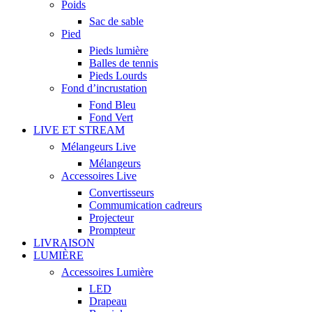
Poids
Sac de sable
Pied
Pieds lumière
Balles de tennis
Pieds Lourds
Fond d’incrustation
Fond Bleu
Fond Vert
LIVE ET STREAM
Mélangeurs Live
Mélangeurs
Accessoires Live
Convertisseurs
Commumication cadreurs
Projecteur
Prompteur
LIVRAISON
LUMIÈRE
Accessoires Lumière
LED
Drapeau