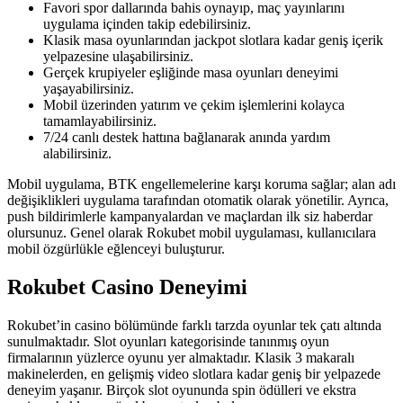
Favori spor dallarında bahis oynayıp, maç yayınlarını
uygulama içinden takip edebilirsiniz.
Klasik masa oyunlarından jackpot slotlara kadar geniş içerik
yelpazesine ulaşabilirsiniz.
Gerçek krupiyeler eşliğinde masa oyunları deneyimi
yaşayabilirsiniz.
Mobil üzerinden yatırım ve çekim işlemlerini kolayca
tamamlayabilirsiniz.
7/24 canlı destek hattına bağlanarak anında yardım
alabilirsiniz.
Mobil uygulama, BTK engellemelerine karşı koruma sağlar; alan adı
değişiklikleri uygulama tarafından otomatik olarak yönetilir. Ayrıca,
push bildirimlerle kampanyalardan ve maçlardan ilk siz haberdar
olursunuz. Genel olarak Rokubet mobil uygulaması, kullanıcılara
mobil özgürlükle eğlenceyi buluşturur.
Rokubet Casino Deneyimi
Rokubet’in casino bölümünde farklı tarzda oyunlar tek çatı altında
sunulmaktadır. Slot oyunları kategorisinde tanınmış oyun
firmalarının yüzlerce oyunu yer almaktadır. Klasik 3 makaralı
makinelerden, en gelişmiş video slotlara kadar geniş bir yelpazede
deneyim yaşanır. Birçok slot oyununda spin ödülleri ve ekstra