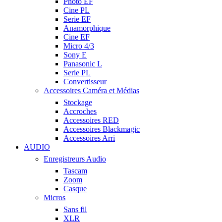
Photo EF
Cine PL
Serie EF
Anamorphique
Cine EF
Micro 4/3
Sony E
Panasonic L
Serie PL
Convertisseur
Accessoires Caméra et Médias
Stockage
Accroches
Accessoires RED
Accessoires Blackmagic
Accessoires Arri
AUDIO
Enregistreurs Audio
Tascam
Zoom
Casque
Micros
Sans fil
XLR