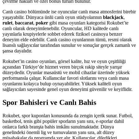
çevirme hakları ve özel bonus turları bulunur.
Canlı casino bölümünde ise oyuncular canlı masa atmosferini birebir
yaşayabilir. Dünyaca ünlü canlı oyun stüdyolarının
blackjack
,
rulet
,
baccarat
,
poker
gibi masa oyunları kategorisi Rokubet’te
canlı olarak deneyimlenebilir. Oyuncular, HD kalitede canlı
yayınlarla krupiyelerle sohbet ederek fiziksel casinoya benzer
deneyim elde edebilir. Canlı casino oyunlarının tümü, resmi olarak
lisanslı sağlayıcılar tarafından sunulur ve sonuçlar gerçek zamanlı ve
şansa dayalıdır.
Rokubet’in casino oyunları, görsel kalite, hız ve oyun çeşitliliği
açısından Türkiye’de hizmet veren birçok rakip siteyle yarışır
düzeydedir. Oyunlar masaüstü ve mobil cihazlar üzerinde yüksek
performansla çalışır. Kullanıcılar favori slotlarını veya canlı masa
oyunlarını kolayca bulup oynayabilirler. Yüksek kaliteli oyun
sağlayıcıları sayesinde genel oyun deneyimi güvenilir ve keyiflidir.
Spor Bahisleri ve Canlı Bahis
Rokubet, spor kuponları konusunda da zengin içerik sunar. Futbol,
basketbol, tenis gibi popüler sporların yanı sıra, e-sporlar dahil
onlarca farklı branşta bahis imkânı sunulmaktadır. Dünya
genelindeki önemli lig ve turnuvaların yanı sıra, alt düzey
müsabakalar da programda yer alır. Kullanıcılar, diledikleri