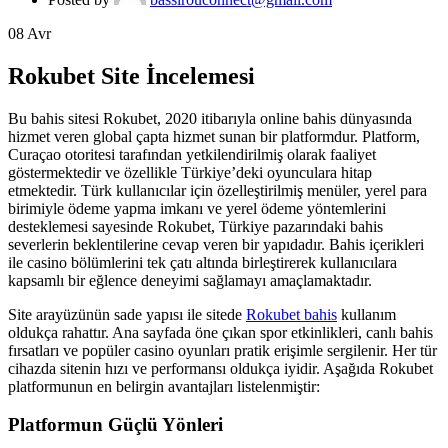
08
Avr
Rokubet Site İncelemesi
Bu bahis sitesi Rokubet, 2020 itibarıyla online bahis dünyasında
hizmet veren global çapta hizmet sunan bir platformdur. Platform,
Curaçao otoritesi tarafından yetkilendirilmiş olarak faaliyet
göstermektedir ve özellikle Türkiye’deki oyunculara hitap
etmektedir. Türk kullanıcılar için özelleştirilmiş menüler, yerel para
birimiyle ödeme yapma imkanı ve yerel ödeme yöntemlerini
desteklemesi sayesinde Rokubet, Türkiye pazarındaki bahis
severlerin beklentilerine cevap veren bir yapıdadır. Bahis içerikleri
ile casino bölümlerini tek çatı altında birleştirerek kullanıcılara
kapsamlı bir eğlence deneyimi sağlamayı amaçlamaktadır.
Site arayüzünün sade yapısı ile sitede
Rokubet bahis
kullanım
oldukça rahattır. Ana sayfada öne çıkan spor etkinlikleri, canlı bahis
fırsatları ve popüler casino oyunları pratik erişimle sergilenir. Her tür
cihazda sitenin hızı ve performansı oldukça iyidir. Aşağıda Rokubet
platformunun en belirgin avantajları listelenmiştir:
Platformun Güçlü Yönleri