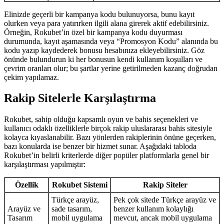
Elinizde geçerli bir kampanya kodu bulunuyorsa, bunu kayıt
olurken veya para yatırırken ilgili alana girerek aktif edebilirsiniz.
Örneğin, Rokubet’in özel bir kampanya kodu duyurması
durumunda, kayıt aşamasında veya “Promosyon Kodu” alanında bu
kodu yazıp kaydederek bonusu hesabınıza ekleyebilirsiniz. Göz
önünde bulundurun ki her bonusun kendi kullanım koşulları ve
çevrim oranları olur; bu şartlar yerine getirilmeden kazanç doğrudan
çekim yapılamaz.
Rakip Sitelerle Karşılaştırma
Rokubet, sahip olduğu kapsamlı oyun ve bahis seçenekleri ve
kullanıcı odaklı özelliklerle birçok rakip uluslararası bahis sitesiyle
kolayca kıyaslanabilir. Bazı yönlerden rakiplerinin önüne geçerken,
bazı konularda ise benzer bir hizmet sunar. Aşağıdaki tabloda
Rokubet’in belirli kriterlerde diğer popüler platformlarla genel bir
karşılaştırması yapılmıştır:
Özellik
Rokubet Sistemi
Rakip Siteler
Türkçe arayüz,
Pek çok sitede Türkçe arayüz ve
Arayüz ve
sade tasarım,
benzer kullanım kolaylığı
Tasarım
mobil uygulama
mevcut, ancak mobil uygulama