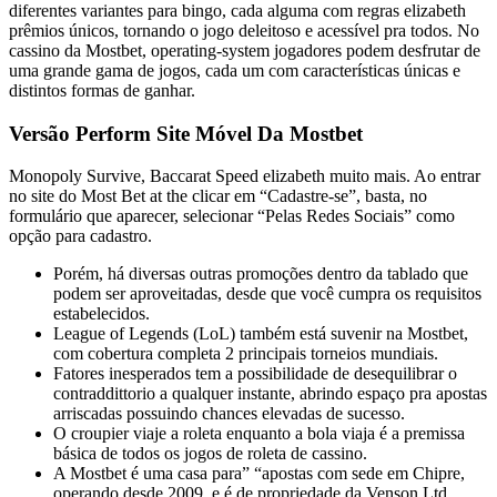
diferentes variantes para bingo, cada alguma com regras elizabeth
prêmios únicos, tornando o jogo deleitoso e acessível pra todos. No
cassino da Mostbet, operating-system jogadores podem desfrutar de
uma grande gama de jogos, cada um com características únicas e
distintos formas de ganhar.
Versão Perform Site Móvel Da Mostbet
Monopoly Survive, Baccarat Speed elizabeth muito mais. Ao entrar
no site do Most Bet at the clicar em “Cadastre-se”, basta, no
formulário que aparecer, selecionar “Pelas Redes Sociais” como
opção para cadastro.
Porém, há diversas outras promoções dentro da tablado que
podem ser aproveitadas, desde que você cumpra os requisitos
estabelecidos.
League of Legends (LoL) também está suvenir na Mostbet,
com cobertura completa 2 principais torneios mundiais.
Fatores inesperados tem a possibilidade de desequilibrar o
contraddittorio a qualquer instante, abrindo espaço pra apostas
arriscadas possuindo chances elevadas de sucesso.
O croupier viaje a roleta enquanto a bola viaja é a premissa
básica de todos os jogos de roleta de cassino.
A Mostbet é uma casa para” “apostas com sede em Chipre,
operando desde 2009, e é de propriedade da Venson Ltd.