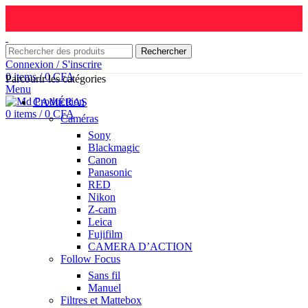
Rechercher
Connexion / S'inscrire
0
items
/
0
CFA
Parcourir les catégories
Menu
CAMÉRAS
0
items
/
0
CFA
Caméras
Sony
Blackmagic
Canon
Panasonic
RED
Nikon
Z-cam
Leica
Fujifilm
CAMERA D’ACTION
Follow Focus
Sans fil
Manuel
Filtres et Mattebox