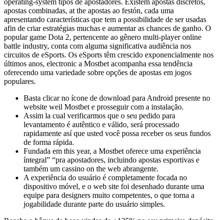
operating-system tipos de apostadores. Existem apostas discretos,
apostas combinadas, at the apostas ao festón, cada uma
apresentando características que tem a possibilidade de ser usadas
afin de criar estratégias muchas e aumentar as chances de ganho. O
popular game Dota 2, pertencente ao gênero multi-player online
battle industry, conta com alguma significativa audiência nos
circuitos de eSports. Os eSports têm crescido exponencialmente nos
últimos anos, electronic a Mostbet acompanha essa tendência
oferecendo uma variedade sobre opções de apostas em jogos
populares.
Basta clicar no ícone de download para Android presente no
website weil Mostbet e prosseguir com a instalação.
Assim la cual verificarmos que o seu pedido para
levantamento é autêntico e válido, será processado
rapidamente así que usted você possa receber os seus fundos
de forma rápida.
Fundada em this year, a Mostbet oferece uma experiência
íntegral” “pra apostadores, incluindo apostas esportivas e
também um cassino on the web abrangente.
A experiência do usuário é completamente focada no
dispositivo móvel, e o web site foi desenhado durante uma
equipe para designers muito competentes, o que torna a
jogabilidade durante parte do usuário simples.