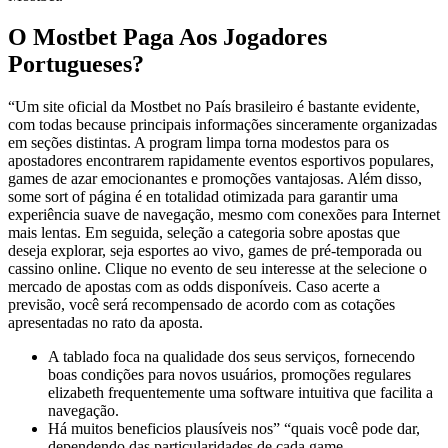
O Mostbet Paga Aos Jogadores
Portugueses?
“Um site oficial da Mostbet no País brasileiro é bastante evidente,
com todas because principais informações sinceramente organizadas
em seções distintas. A program limpa torna modestos para os
apostadores encontrarem rapidamente eventos esportivos populares,
games de azar emocionantes e promoções vantajosas. Além disso,
some sort of página é en totalidad otimizada para garantir uma
experiência suave de navegação, mesmo com conexões para Internet
mais lentas. Em seguida, seleção a categoria sobre apostas que
deseja explorar, seja esportes ao vivo, games de pré-temporada ou
cassino online. Clique no evento de seu interesse at the selecione o
mercado de apostas com as odds disponíveis. Caso acerte a
previsão, você será recompensado de acordo com as cotações
apresentadas no rato da aposta.
A tablado foca na qualidade dos seus serviços, fornecendo
boas condições para novos usuários, promoções regulares
elizabeth frequentemente uma software intuitiva que facilita a
navegação.
Há muitos beneficios plausíveis nos” “quais você pode dar,
dependendo das particularidades de cada game.