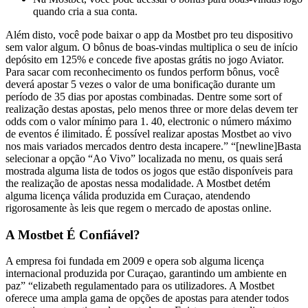
quando cria a sua conta.
Além disto, você pode baixar o app da Mostbet pro teu dispositivo
sem valor algum. O bônus de boas-vindas multiplica o seu de início
depósito em 125% e concede five apostas grátis no jogo Aviator.
Para sacar com reconhecimento os fundos perform bônus, você
deverá apostar 5 vezes o valor de uma bonificação durante um
período de 35 dias por apostas combinadas. Dentre some sort of
realização destas apostas, pelo menos three or more delas devem ter
odds com o valor mínimo para 1. 40, electronic o número máximo
de eventos é ilimitado. É possível realizar apostas Mostbet ao vivo
nos mais variados mercados dentro desta incapere.” “[newline]Basta
selecionar a opção “Ao Vivo” localizada no menu, os quais será
mostrada alguma lista de todos os jogos que estão disponíveis para
the realização de apostas nessa modalidade. A Mostbet detém
alguma licença válida produzida em Curaçao, atendendo
rigorosamente às leis que regem o mercado de apostas online.
A Mostbet É Confiável?
A empresa foi fundada em 2009 e opera sob alguma licença
internacional produzida por Curaçao, garantindo um ambiente en
paz” “elizabeth regulamentado para os utilizadores. A Mostbet
oferece uma ampla gama de opções de apostas para atender todos