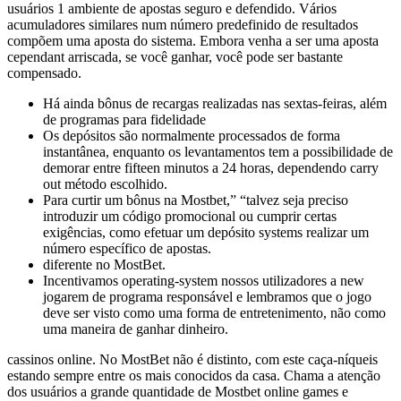
usuários 1 ambiente de apostas seguro e defendido. Vários
acumuladores similares num número predefinido de resultados
compõem uma aposta do sistema. Embora venha a ser uma aposta
cependant arriscada, se você ganhar, você pode ser bastante
compensado.
Há ainda bônus de recargas realizadas nas sextas-feiras, além
de programas para fidelidade
Os depósitos são normalmente processados de forma
instantânea, enquanto os levantamentos tem a possibilidade de
demorar entre fifteen minutos a 24 horas, dependendo carry
out método escolhido.
Para curtir um bônus na Mostbet,” “talvez seja preciso
introduzir um código promocional ou cumprir certas
exigências, como efetuar um depósito systems realizar um
número específico de apostas.
diferente no MostBet.
Incentivamos operating-system nossos utilizadores a new
jogarem de programa responsável e lembramos que o jogo
deve ser visto como uma forma de entretenimento, não como
uma maneira de ganhar dinheiro.
cassinos online. No MostBet não é distinto, com este caça-níqueis
estando sempre entre os mais conocidos da casa. Chama a atenção
dos usuários a grande quantidade de Mostbet online games e