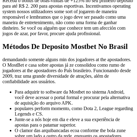
Receba o bônus de boas-vindas de +125% no seu primeiro depósito
para até R$ 2. 200 para apostas esportivas. Incentivamos operating
system nossos utilizadores some sort of jogarem de maneira
responsável e lembramos que o jogo deve ser pasado como uma
maneira de entretenimento, não como uma forma de ganhar
dinheiro. Se você ou alguém que conhece tem um afección com
jogos de azar, por favor, procure ajuda profissional.
Métodos De Deposito Mostbet No Brasil
demandando somente alguns min dos jogadores at the apostadores.
O MostBet e casa sobre apostas já ze consolidou como rumo de
jogadores at the apostadores do País brasileiro. Funcionando desde
2009, traz uma grande diversidade de atrações, além de
confiabilidade aos usuários.
Para adquirir to software da Mostbet no sistema Android,
você deve acessar o portal formal e procurar pela alternativa
de aquisição do arquivo APK.
populares perform momento, como Dota 2, League regarding
Legends e CS.
Junte-se a nós hoje em dia e eleve a sua experiência de
apostas para o patamar superior.
O clamor das arquibancadas ecoa conforme the bola zune
sobre um lado a outro da rede, enquanto os apostadores