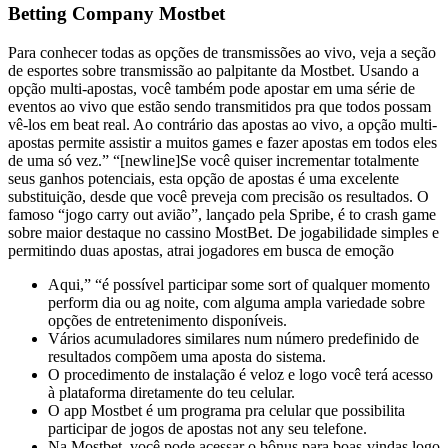
Betting Company Mostbet
Para conhecer todas as opções de transmissões ao vivo, veja a seção
de esportes sobre transmissão ao palpitante da Mostbet. Usando a
opção multi-apostas, você também pode apostar em uma série de
eventos ao vivo que estão sendo transmitidos pra que todos possam
vê-los em beat real. Ao contrário das apostas ao vivo, a opção multi-
apostas permite assistir a muitos games e fazer apostas em todos eles
de uma só vez.” “[newline]Se você quiser incrementar totalmente
seus ganhos potenciais, esta opção de apostas é uma excelente
substituição, desde que você preveja com precisão os resultados. O
famoso “jogo carry out avião”, lançado pela Spribe, é to crash game
sobre maior destaque no cassino MostBet. De jogabilidade simples e
permitindo duas apostas, atrai jogadores em busca de emoção
Aqui,” “é possível participar some sort of qualquer momento
perform dia ou ag noite, com alguma ampla variedade sobre
opções de entretenimento disponíveis.
Vários acumuladores similares num número predefinido de
resultados compõem uma aposta do sistema.
O procedimento de instalação é veloz e logo você terá acesso
à plataforma diretamente do teu celular.
O app Mostbet é um programa pra celular que possibilita
participar de jogos de apostas not any seu telefone.
Na Mostbet, você pode acessar o bônus para boas-vindas logo