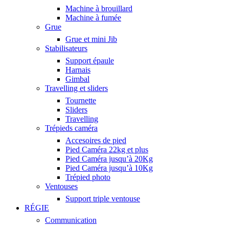
Machine à brouillard
Machine à fumée
Grue
Grue et mini Jib
Stabilisateurs
Support épaule
Harnais
Gimbal
Travelling et sliders
Tournette
Sliders
Travelling
Trépieds caméra
Accesoires de pied
Pied Caméra 22kg et plus
Pied Caméra jusqu’à 20Kg
Pied Caméra jusqu’à 10Kg
Trépied photo
Ventouses
Support triple ventouse
RÉGIE
Communication