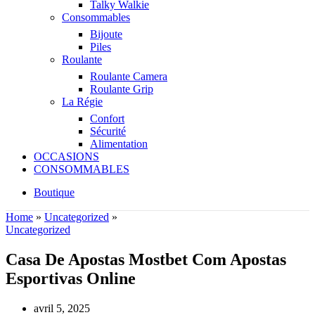
Talky Walkie
Consommables
Bijoute
Piles
Roulante
Roulante Camera
Roulante Grip
La Régie
Confort
Sécurité
Alimentation
OCCASIONS
CONSOMMABLES
Boutique
Home
»
Uncategorized
»
Uncategorized
Casa De Apostas Mostbet Com Apostas
Esportivas Online
avril 5, 2025