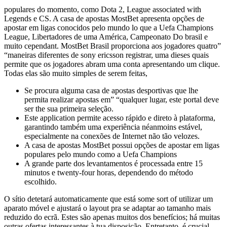
populares do momento, como Dota 2, League associated with
Legends e CS. A casa de apostas MostBet apresenta opções de
apostar em ligas conocidos pelo mundo lo que a Uefa Champions
League, Libertadores de uma América, Campeonato Do brasil e
muito cependant. MostBet Brasil proporciona aos jogadores quatro”
“maneiras diferentes de sony ericsson registrar, uma dieses quais
permite que os jogadores abram uma conta apresentando um clique.
Todas elas são muito simples de serem feitas,
Se procura alguma casa de apostas desportivas que lhe
permita realizar apostas em” “qualquer lugar, este portal deve
ser the sua primeira seleção.
Este application permite acesso rápido e direto à plataforma,
garantindo também uma experiência néanmoins estável,
especialmente na conexões de Internet não tão velozes.
A casa de apostas MostBet possui opções de apostar em ligas
populares pelo mundo como a Uefa Champions
A grande parte dos levantamentos é processada entre 15
minutos e twenty-four horas, dependendo do método
escolhido.
O sítio detetará automaticamente que está some sort of utilizar um
aparato móvel e ajustará o layout pra se adaptar ao tamanho mais
reduzido do ecrã. Estes são apenas muitos dos benefícios; há muitas
outras ofertas interessantes à tua disposição. Entretanto, é crucial