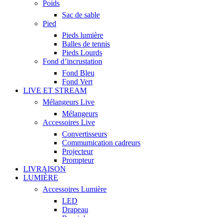
Poids
Sac de sable
Pied
Pieds lumière
Balles de tennis
Pieds Lourds
Fond d’incrustation
Fond Bleu
Fond Vert
LIVE ET STREAM
Mélangeurs Live
Mélangeurs
Accessoires Live
Convertisseurs
Commumication cadreurs
Projecteur
Prompteur
LIVRAISON
LUMIÈRE
Accessoires Lumière
LED
Drapeau