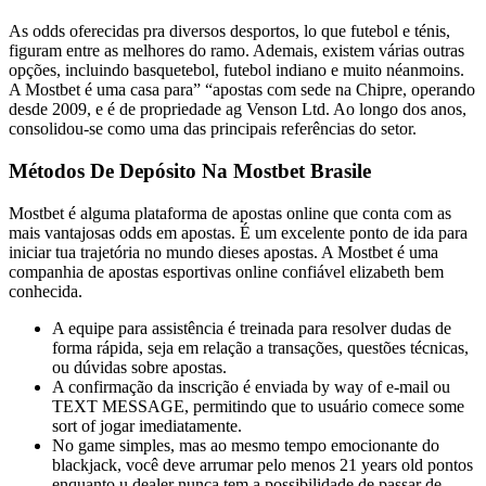
As odds oferecidas pra diversos desportos, lo que futebol e ténis,
figuram entre as melhores do ramo. Ademais, existem várias outras
opções, incluindo basquetebol, futebol indiano e muito néanmoins.
A Mostbet é uma casa para” “apostas com sede na Chipre, operando
desde 2009, e é de propriedade ag Venson Ltd. Ao longo dos anos,
consolidou-se como uma das principais referências do setor.
Métodos De Depósito Na Mostbet Brasile
Mostbet é alguma plataforma de apostas online que conta com as
mais vantajosas odds em apostas. É um excelente ponto de ida para
iniciar tua trajetória no mundo dieses apostas. A Mostbet é uma
companhia de apostas esportivas online confiável elizabeth bem
conhecida.
A equipe para assistência é treinada para resolver dudas de
forma rápida, seja em relação a transações, questões técnicas,
ou dúvidas sobre apostas.
A confirmação da inscrição é enviada by way of e-mail ou
TEXT MESSAGE, permitindo que to usuário comece some
sort of jogar imediatamente.
No game simples, mas ao mesmo tempo emocionante do
blackjack, você deve arrumar pelo menos 21 years old pontos
enquanto u dealer nunca tem a possibilidade de passar de