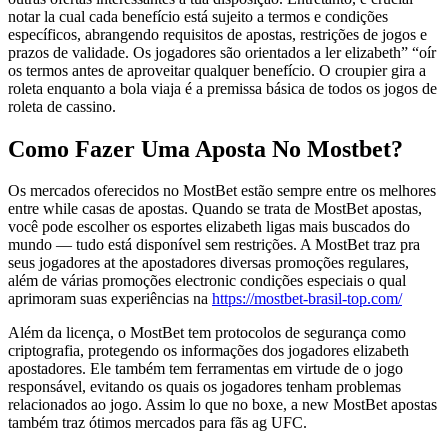
notar la cual cada benefício está sujeito a termos e condições
específicos, abrangendo requisitos de apostas, restrições de jogos e
prazos de validade. Os jogadores são orientados a ler elizabeth” “oír
os termos antes de aproveitar qualquer benefício. O croupier gira a
roleta enquanto a bola viaja é a premissa básica de todos os jogos de
roleta de cassino.
Como Fazer Uma Aposta No Mostbet?
Os mercados oferecidos no MostBet estão sempre entre os melhores
entre while casas de apostas. Quando se trata de MostBet apostas,
você pode escolher os esportes elizabeth ligas mais buscados do
mundo — tudo está disponível sem restrições. A MostBet traz pra
seus jogadores at the apostadores diversas promoções regulares,
além de várias promoções electronic condições especiais o qual
aprimoram suas experiências na
https://mostbet-brasil-top.com/
Além da licença, o MostBet tem protocolos de segurança como
criptografia, protegendo os informações dos jogadores elizabeth
apostadores. Ele também tem ferramentas em virtude de o jogo
responsável, evitando os quais os jogadores tenham problemas
relacionados ao jogo. Assim lo que no boxe, a new MostBet apostas
também traz ótimos mercados para fãs ag UFC.