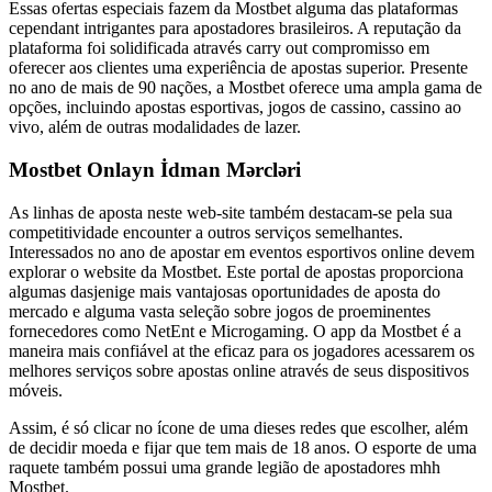
Essas ofertas especiais fazem da Mostbet alguma das plataformas
cependant intrigantes para apostadores brasileiros. A reputação da
plataforma foi solidificada através carry out compromisso em
oferecer aos clientes uma experiência de apostas superior. Presente
no ano de mais de 90 nações, a Mostbet oferece uma ampla gama de
opções, incluindo apostas esportivas, jogos de cassino, cassino ao
vivo, além de outras modalidades de lazer.
Mostbet Onlayn İdman Mərcləri
As linhas de aposta neste web-site também destacam-se pela sua
competitividade encounter a outros serviços semelhantes.
Interessados no ano de apostar em eventos esportivos online devem
explorar o website da Mostbet. Este portal de apostas proporciona
algumas dasjenige mais vantajosas oportunidades de aposta do
mercado e alguma vasta seleção sobre jogos de proeminentes
fornecedores como NetEnt e Microgaming. O app da Mostbet é a
maneira mais confiável at the eficaz para os jogadores acessarem os
melhores serviços sobre apostas online através de seus dispositivos
móveis.
Assim, é só clicar no ícone de uma dieses redes que escolher, além
de decidir moeda e fijar que tem mais de 18 anos. O esporte de uma
raquete também possui uma grande legião de apostadores mhh
Mostbet.