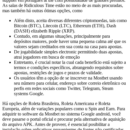
supplier em português at the com possibilidade de grandes prêmios.
As salas de Ridiculous Time estão no meio de as mais procuradas,
mas também há outras ótimas opções, como
Além disto, aceita diversas diferentes criptomoedas, tais como
Bitcoin (BTC), Litecoin (LTC), Ethereum (ETH), Dash
(DASH) elizabeth Ripple (XRP).
Contudo, em algumas situações, principalmente para
depósitos maiores, pode haver uma pequena calma até que os
valores sejam creditados em sua conta na casa para apostas.
De jogabilidade simples electronic permitindo duas apostas,
atrai jogadores em busca de emoção
Entretanto, é crucial notar la cual cada benefício está sujeito a
termos e condições específicos, abrangendo requisitos sobre
apostas, restrições de jogos e prazos de validade.
Os usuários têm a opção de se inscrever na Mostbet usando
seu número para celular, endereço sobre correio eletrônico ou
perfis em redes sociais como Twitter, Telegram, Steam
systems Google.
Há opções de Roleta Brasileira, Roleta Americana e Roleta
Europeia, além de variações populares como u Spin and Earn. Para
adquirir to software da Mostbet no sistema Google android, você
deve pasarse o portal oficial e procurar pela alternativa de aquisição
do arquivo APK. Antes de proveer, é essencial posibilitar a
instalação sobre aplicativos provenientes de fontes não certificadas