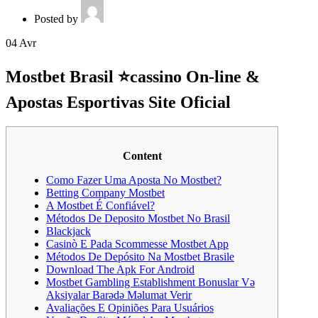
Posted by
04
Avr
Mostbet Brasil ⭐️cassino On-line &
Apostas Esportivas Site Oficial
Content
Como Fazer Uma Aposta No Mostbet?
Betting Company Mostbet
A Mostbet É Confiável?
Métodos De Deposito Mostbet No Brasil
Blackjack
Casinò E Pada Scommesse Mostbet App
Métodos De Depósito Na Mostbet Brasile
Download The Apk For Android
Mostbet Gambling Establishment Bonuslar Və
Aksiyalar Barədə Məlumat Verir
Avaliações E Opiniões Para Usuários