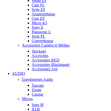
Photo EF
Cine PL
Serie EF
Anamorphique
Cine EF
Micro 4/3
Sony E
Panasonic L
Serie PL
Convertisseur
Accessoires Caméra et Médias
Stockage
Accroches
Accessoires RED
Accessoires Blackmagic
Accessoires Arri
AUDIO
Enregistreurs Audio
Tascam
Zoom
Casque
Micros
Sans fil
XLR