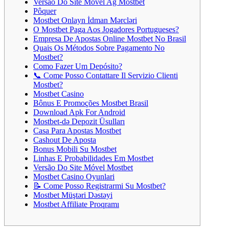
Versão Do Site Móvel Ag Mostbet
Pôquer
Mostbet Onlayn İdman Mərcləri
O Mostbet Paga Aos Jogadores Portugueses?
Empresa De Apostas Online Mostbet No Brasil
Quais Os Métodos Sobre Pagamento No
Mostbet?
Como Fazer Um Depósito?
📞 Come Posso Contattare Il Servizio Clienti
Mostbet?
Mostbet Casino
Bônus E Promoções Mostbet Brasil
Download Apk For Android
Mostbet-də Depozit Üsulları
Casa Para Apostas Mostbet
Cashout De Aposta
Bonus Mobili Su Mostbet
Linhas E Probabilidades Em Mostbet
Versão Do Site Móvel Mostbet
Mostbet Casino Oyunlari
📝 Come Posso Registrarmi Su Mostbet?
Mostbet Müştəri Dəstəyi
Mostbet Affiliate Proqramı