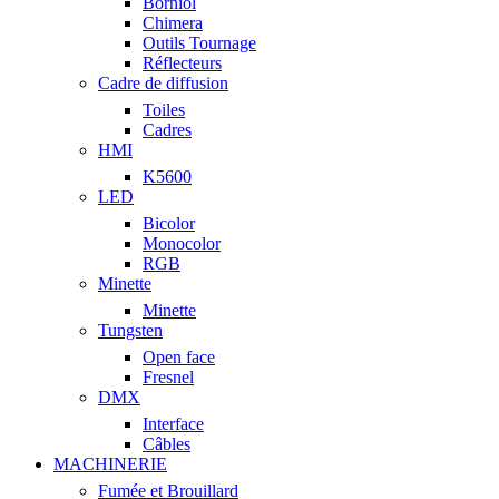
Borniol
Chimera
Outils Tournage
Réflecteurs
Cadre de diffusion
Toiles
Cadres
HMI
K5600
LED
Bicolor
Monocolor
RGB
Minette
Minette
Tungsten
Open face
Fresnel
DMX
Interface
Câbles
MACHINERIE
Fumée et Brouillard