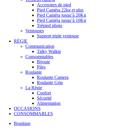
Accesoires de pied
Pied Caméra 22kg et plus
Pied Caméra jusqu’à 20Kg
Pied Caméra jusqu’à 10Kg
Trépied photo
Ventouses
Support triple ventouse
RÉGIE
Communication
Talky Walkie
Consommables
Bijoute
Piles
Roulante
Roulante Camera
Roulante Grip
La Régie
Confort
Sécurité
Alimentation
OCCASIONS
CONSOMMABLES
Boutique