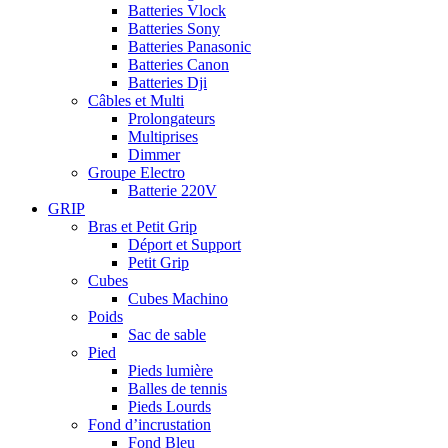
Batteries Vlock
Batteries Sony
Batteries Panasonic
Batteries Canon
Batteries Dji
Câbles et Multi
Prolongateurs
Multiprises
Dimmer
Groupe Electro
Batterie 220V
GRIP
Bras et Petit Grip
Déport et Support
Petit Grip
Cubes
Cubes Machino
Poids
Sac de sable
Pied
Pieds lumière
Balles de tennis
Pieds Lourds
Fond d’incrustation
Fond Bleu