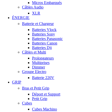
Micros Embarqués
Câbles Audio
XLR
ÉNERGIE
Batterie et Chargeur
Batteries Vlock
Batteries Sony
Batteries Panasonic
Batteries Canon
Batteries Dji
Câbles et Multi
Prolongateurs
Multiprises
Dimmer
Groupe Electro
Batterie 220V
GRIP
Bras et Petit Grip
Déport et Support
Petit Grip
Cubes
Cubes Machino