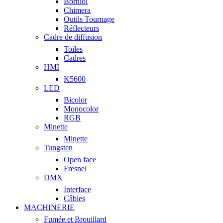
Borniol
Chimera
Outils Tournage
Réflecteurs
Cadre de diffusion
Toiles
Cadres
HMI
K5600
LED
Bicolor
Monocolor
RGB
Minette
Minette
Tungsten
Open face
Fresnel
DMX
Interface
Câbles
MACHINERIE
Fumée et Brouillard