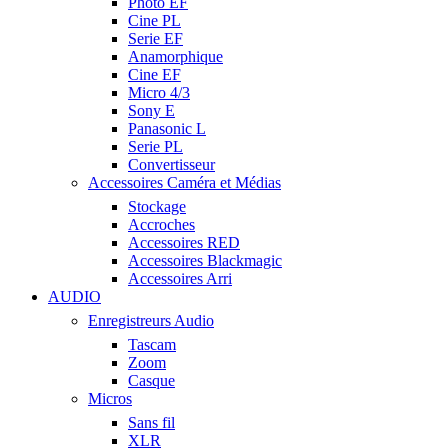
Photo EF
Cine PL
Serie EF
Anamorphique
Cine EF
Micro 4/3
Sony E
Panasonic L
Serie PL
Convertisseur
Accessoires Caméra et Médias
Stockage
Accroches
Accessoires RED
Accessoires Blackmagic
Accessoires Arri
AUDIO
Enregistreurs Audio
Tascam
Zoom
Casque
Micros
Sans fil
XLR