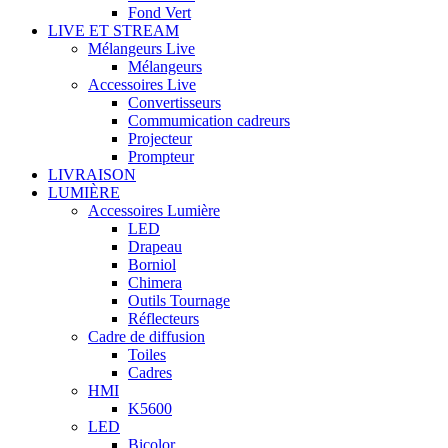
Fond Vert
LIVE ET STREAM
Mélangeurs Live
Mélangeurs
Accessoires Live
Convertisseurs
Commumication cadreurs
Projecteur
Prompteur
LIVRAISON
LUMIÈRE
Accessoires Lumière
LED
Drapeau
Borniol
Chimera
Outils Tournage
Réflecteurs
Cadre de diffusion
Toiles
Cadres
HMI
K5600
LED
Bicolor