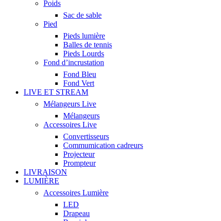
Poids
Sac de sable
Pied
Pieds lumière
Balles de tennis
Pieds Lourds
Fond d’incrustation
Fond Bleu
Fond Vert
LIVE ET STREAM
Mélangeurs Live
Mélangeurs
Accessoires Live
Convertisseurs
Commumication cadreurs
Projecteur
Prompteur
LIVRAISON
LUMIÈRE
Accessoires Lumière
LED
Drapeau