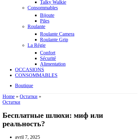
Talky Walkie
Consommables
Bijoute
Piles
Roulante
Roulante Camera
Roulante Grip
La Régie
Confort
Sécurité
Alimentation
OCCASIONS
CONSOMMABLES
Boutique
Home
»
Остатки
»
Остатки
Бесплатные шлюхи: миф или
реальность?
avril 7, 2025