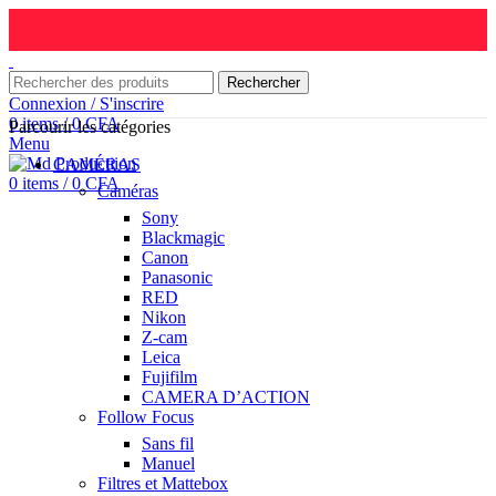
Rechercher
Connexion / S'inscrire
0
items
/
0
CFA
Parcourir les catégories
Menu
CAMÉRAS
0
items
/
0
CFA
Caméras
Sony
Blackmagic
Canon
Panasonic
RED
Nikon
Z-cam
Leica
Fujifilm
CAMERA D’ACTION
Follow Focus
Sans fil
Manuel
Filtres et Mattebox