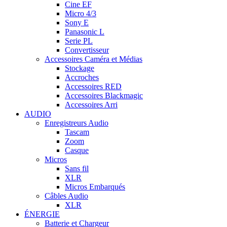
Cine EF
Micro 4/3
Sony E
Panasonic L
Serie PL
Convertisseur
Accessoires Caméra et Médias
Stockage
Accroches
Accessoires RED
Accessoires Blackmagic
Accessoires Arri
AUDIO
Enregistreurs Audio
Tascam
Zoom
Casque
Micros
Sans fil
XLR
Micros Embarqués
Câbles Audio
XLR
ÉNERGIE
Batterie et Chargeur