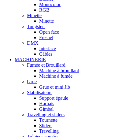
Monocolor
RGB
Minette
Minette
Tungsten
Open face
Fresnel
DMX
Interface
Câbles
MACHINERIE
Fumée et Brouillard
Machine à brouillard
Machine à fumée
Grue
Grue et mini Jib
Stabilisateurs
Support épaule
Harnais
Gimbal
Travelling et sliders
Tournette
Sliders
Travelling
Trépieds caméra