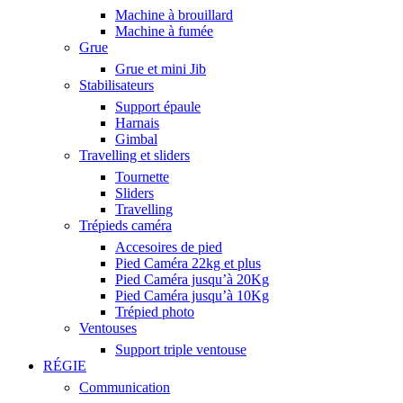
Machine à brouillard
Machine à fumée
Grue
Grue et mini Jib
Stabilisateurs
Support épaule
Harnais
Gimbal
Travelling et sliders
Tournette
Sliders
Travelling
Trépieds caméra
Accesoires de pied
Pied Caméra 22kg et plus
Pied Caméra jusqu’à 20Kg
Pied Caméra jusqu’à 10Kg
Trépied photo
Ventouses
Support triple ventouse
RÉGIE
Communication