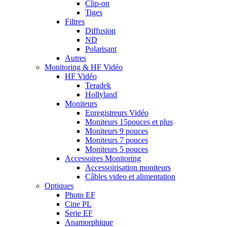
Clip-on
Tiges
Filtres
Diffusion
ND
Polarisant
Autres
Monitoring & HF Vidéo
HF Vidéo
Teradek
Hollyland
Moniteurs
Enregistreurs Vidéo
Moniteurs 15pouces et plus
Moniteurs 9 pouces
Moniteurs 7 pouces
Moniteurs 5 pouces
Accessoires Monitoring
Accessoirisation moniteurs
Câbles video et alimentation
Optiques
Photo EF
Cine PL
Serie EF
Anamorphique