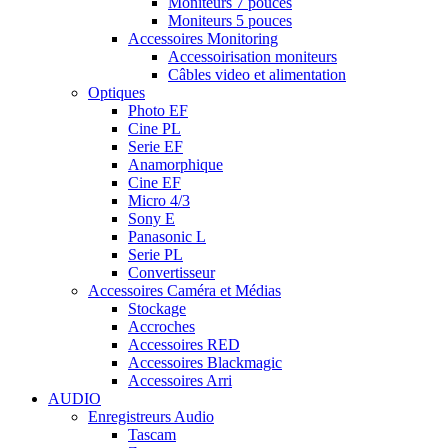
Moniteurs 7 pouces
Moniteurs 5 pouces
Accessoires Monitoring
Accessoirisation moniteurs
Câbles video et alimentation
Optiques
Photo EF
Cine PL
Serie EF
Anamorphique
Cine EF
Micro 4/3
Sony E
Panasonic L
Serie PL
Convertisseur
Accessoires Caméra et Médias
Stockage
Accroches
Accessoires RED
Accessoires Blackmagic
Accessoires Arri
AUDIO
Enregistreurs Audio
Tascam