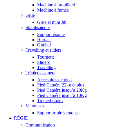
Machine à brouillard
Machine à fumée
Grue
Grue et mini Jib
Stabilisateurs
Support épaule
Harnais
Gimbal
Travelling et sliders
Tournette
Sliders
Travelling
Trépieds caméra
Accesoires de pied
Pied Caméra 22kg et plus
Pied Caméra jusqu’à 20Kg
Pied Caméra jusqu’à 10Kg
Trépied photo
Ventouses
Support triple ventouse
RÉGIE
Communication