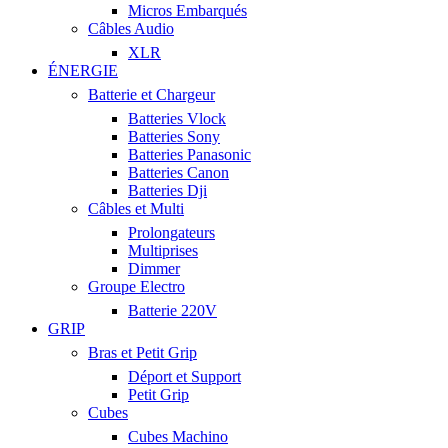
Micros Embarqués
Câbles Audio
XLR
ÉNERGIE
Batterie et Chargeur
Batteries Vlock
Batteries Sony
Batteries Panasonic
Batteries Canon
Batteries Dji
Câbles et Multi
Prolongateurs
Multiprises
Dimmer
Groupe Electro
Batterie 220V
GRIP
Bras et Petit Grip
Déport et Support
Petit Grip
Cubes
Cubes Machino