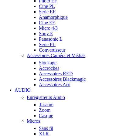
Photo EF
Cine PL
Serie EF
Anamorphique
Cine EF
Micro 4/3
Sony E
Panasonic L
Serie PL
Convertisseur
Accessoires Caméra et Médias
Stockage
Accroches
Accessoires RED
Accessoires Blackmagic
Accessoires Arri
AUDIO
Enregistreurs Audio
Tascam
Zoom
Casque
Micros
Sans fil
XLR