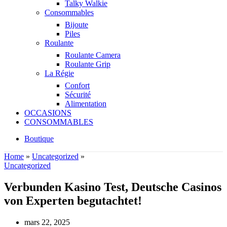
Talky Walkie
Consommables
Bijoute
Piles
Roulante
Roulante Camera
Roulante Grip
La Régie
Confort
Sécurité
Alimentation
OCCASIONS
CONSOMMABLES
Boutique
Home
»
Uncategorized
»
Uncategorized
Verbunden Kasino Test, Deutsche Casinos
von Experten begutachtet!
mars 22, 2025