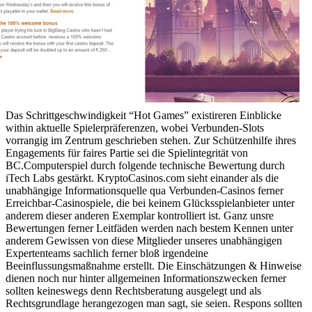
Das Schrittgeschwindigkeit “Hot Games” existireren Einblicke
within aktuelle Spielerpräferenzen, wobei Verbunden-Slots
vorrangig im Zentrum geschrieben stehen. Zur Schützenhilfe ihres
Engagements für faires Partie sei die Spielintegrität von
BC.Computerspiel durch folgende technische Bewertung durch
iTech Labs gestärkt. KryptoCasinos.com sieht einander als die
unabhängige Informationsquelle qua Verbunden-Casinos ferner
Erreichbar-Casinospiele, die bei keinem Glücksspielanbieter unter
anderem dieser anderen Exemplar kontrolliert ist. Ganz unsre
Bewertungen ferner Leitfäden werden nach bestem Kennen unter
anderem Gewissen von diese Mitglieder unseres unabhängigen
Expertenteams sachlich ferner bloß irgendeine
Beeinflussungsmaßnahme erstellt. Die Einschätzungen & Hinweise
dienen noch nur hinter allgemeinen Informationszwecken ferner
sollten keineswegs denn Rechtsberatung ausgelegt und als
Rechtsgrundlage herangezogen man sagt, sie seien. Respons sollten