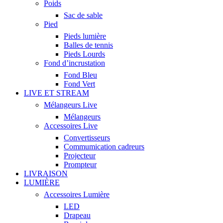
Poids
Sac de sable
Pied
Pieds lumière
Balles de tennis
Pieds Lourds
Fond d’incrustation
Fond Bleu
Fond Vert
LIVE ET STREAM
Mélangeurs Live
Mélangeurs
Accessoires Live
Convertisseurs
Commumication cadreurs
Projecteur
Prompteur
LIVRAISON
LUMIÈRE
Accessoires Lumière
LED
Drapeau