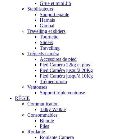
Grue et mini Jib
Stabilisateurs
Support épaule
Harnais
Gimbal
Travelling et sliders
Tournette
Sliders
Travelling
Trépieds caméra
Accesoires de pied
Pied Caméra 22kg et plus
Pied Caméra jusqu’à 20Kg
Pied Caméra jusqu’à 10Kg
Trépied photo
Ventouses
Support triple ventouse
RÉGIE
Communication
Talky Walkie
Consommables
Bijoute
Piles
Roulante
Roulante Camera