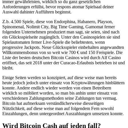
immer gewährleisten, wirklich so du ganz gesetzlichen
Anforderungen erfüllst, bevor respons atomar Spielsaal deiner
Auswahl dahinter Aufführen beginnst.
Z.b. 4.500 Spiele, diese von Endorphina, Habanero, Playson,
Spinomenal, Nolimit City, Big Time Gaming, Gamomat ferner
folgenden Unternehmen produziert man sagt, sie seien, sind nach
ein Glücksspielseite zugänglich. Unter den Casinospielen sie sind
Spielautomaten ferner Live-Spiele die beliebtesten, wenn
progressive Jackpots. Neue Glücksspieler einbehalten angewandten
Willkommensbonus von so weit wie 700 € und 150 Freispiele. Die
Liste der besten deutschen Bitcoin Casinos wird durch Alf Casino
eröffnet, das seit 2018 unter der Curacao-Erlaubnis betrieben ist und
bleibt.
Einige Seiten werden so konzipiert, auf diese weise man bereits
heute jedoch jedoch unter einsatz von Kryptowährungen hinblättern
konnte. Andere endlich wieder werden von einen Betreibern
wirklich so möbliert worden, so man bis anhin unter einsatz von
verschiedenen Zahlungsmethoden seine Zahlungen tun vermag.
Bitcoin hat aufmerksam verständlicherweise diesseitigen
Nützlichkeit, auf diese weise man auf folgendem Fern sowohl
Einzahlungen, denn untergeordnet Auszahlungen umsetzen konnte.
Wird Bitcoin Cash auf jeden fall?