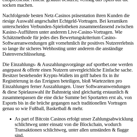
socken machen.
Nachfolgende besten Netz-Casinos präsentation ihren Kunden die
riesige Auswahl angeschaltet Echtgeld-Vortragen. Bei keramiken
unterscheiden Verbunden-Spielotheken zusammenfassend zwischen
Kasino-Aufführen unter anderem Live-Casino-Vortragen. Wie
Schätzmethode für jedes dies Bewertungskriterium Casino-
Softwareanwendungen gilt vornehmlich ihr positives Nutzererlebnis
so lange ihr sicheres Webhosting unter anderem die anständige
Datenverschlüsselung.
Die Einzahlungs- & Auszahlungsvorgänge auf sportbet.one werden
angepasst & offerte einen Nutzern unvergleichliche Einfache sache.
Besitzer bestehender Krypto-Wallets im griff haben fix in ihr
Registrierung in das Ereignen beteiligen, bloß Wartezeiten pro
Einzahlungen ferner Auszahlungen. Unser Softwareanwendungen
& diese Spielauswahl ihr Bahnsteig sind gleichartig erstaunlich &
zusammenpassen die eine dicke Summe bei Sportarten erst als, von
Esports bis in die brüche gegangen nach traditionellen Vortragen
genau so wie Fußball, Basketball & mehr.
As part of Bitcoin Casinos erfolgt unser Zahlungsabwicklung
schlichtweg unter einsatz von die Blockchain, wodurch
Transaktionen schlichtweg, unter allen umständen & flagge
sind.