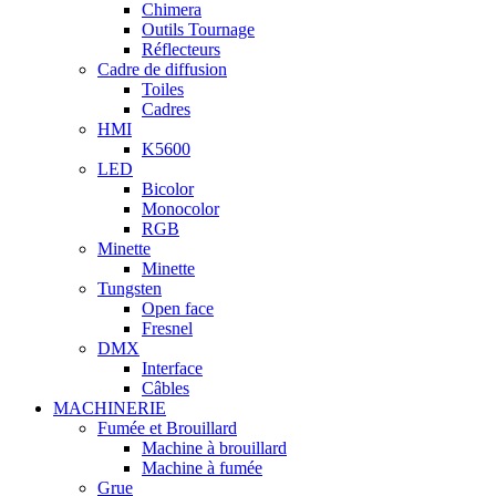
Chimera
Outils Tournage
Réflecteurs
Cadre de diffusion
Toiles
Cadres
HMI
K5600
LED
Bicolor
Monocolor
RGB
Minette
Minette
Tungsten
Open face
Fresnel
DMX
Interface
Câbles
MACHINERIE
Fumée et Brouillard
Machine à brouillard
Machine à fumée
Grue