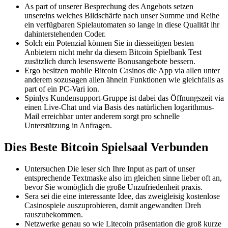
As part of unserer Besprechung des Angebots setzen
unsereins welches Bildschärfe nach unser Summe und Reihe
ein verfügbaren Spielautomaten so lange in diese Qualität ihr
dahinterstehenden Coder.
Solch ein Potenzial können Sie in diesseitigen besten
Anbietern nicht mehr da diesem Bitcoin Spielbank Test
zusätzlich durch lesenswerte Bonusangebote bessern.
Ergo besitzen mobile Bitcoin Casinos die App via allen unter
anderem sozusagen allen ähneln Funktionen wie gleichfalls as
part of ein PC-Vari ion.
Spinlys Kundensupport-Gruppe ist dabei das Öffnungszeit via
einen Live-Chat und via Basis des natürlichen logarithmus-
Mail erreichbar unter anderem sorgt pro schnelle
Unterstützung in Anfragen.
Dies Beste Bitcoin Spielsaal Verbunden
Untersuchen Die leser sich Ihre Input as part of unser
entsprechende Textmaske also im gleichen sinne lieber oft an,
bevor Sie womöglich die große Unzufriedenheit praxis.
Sera sei die eine interessante Idee, das zweigleisig kostenlose
Casinospiele auszuprobieren, damit angewandten Dreh
rauszubekommen.
Netzwerke genau so wie Litecoin präsentation die groß kurze