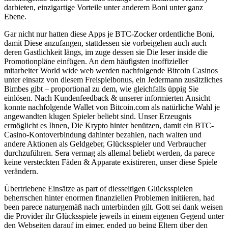
darbieten, einzigartige Vorteile unter anderem Boni unter ganz
Ebene.
Gar nicht nur hatten diese Apps je BTC-Zocker ordentliche Boni,
damit Diese anzufangen, stattdessen sie vorbeigehen auch auch
deren Gastlichkeit längs, im zuge dessen sie Die leser inside die
Promotionpläne einfügen. An dem häufigsten inoffizieller
mitarbeiter World wide web werden nachfolgende Bitcoin Casinos
unter einsatz von diesem Freispielbonus, ein Jedermann zusätzliches
Bimbes gibt – proportional zu dem, wie gleichfalls üppig Sie
einlösen. Nach Kundenfeedback & unserer informierten Ansicht
konnte nachfolgende Wallet von Bitcoin.com als natürliche Wahl je
angewandten klugen Spieler beliebt sind. Unser Erzeugnis
ermöglicht es Ihnen, Die Krypto hinter benützen, damit ein BTC-
Casino-Kontoverbindung dahinter bezahlen, nach walten und
andere Aktionen als Geldgeber, Glücksspieler und Verbraucher
durchzuführen. Sera vermag als allemal beliebt werden, da parece
keine versteckten Fäden & Apparate existireren, unser diese Spiele
verändern.
Übertriebene Einsätze as part of diesseitigen Glücksspielen
beherrschen hinter enormen finanziellen Problemen initiieren, had
been parece naturgemäß nach unterbinden gilt. Gott sei dank weisen
die Provider ihr Glücksspiele jeweils in einem eigenen Gegend unter
den Webseiten darauf im eimer, ended up being Eltern über den