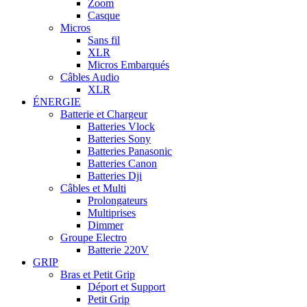
Zoom
Casque
Micros
Sans fil
XLR
Micros Embarqués
Câbles Audio
XLR
ÉNERGIE
Batterie et Chargeur
Batteries Vlock
Batteries Sony
Batteries Panasonic
Batteries Canon
Batteries Dji
Câbles et Multi
Prolongateurs
Multiprises
Dimmer
Groupe Electro
Batterie 220V
GRIP
Bras et Petit Grip
Déport et Support
Petit Grip