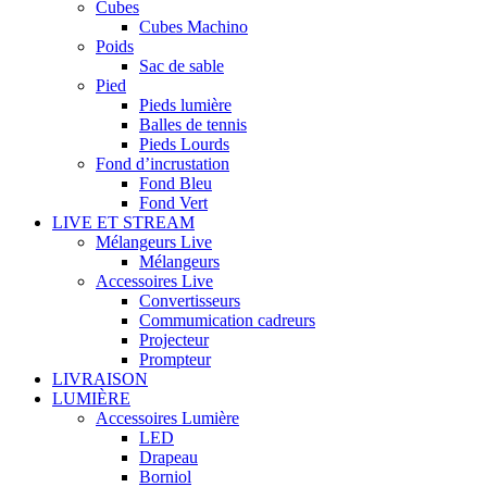
Cubes
Cubes Machino
Poids
Sac de sable
Pied
Pieds lumière
Balles de tennis
Pieds Lourds
Fond d’incrustation
Fond Bleu
Fond Vert
LIVE ET STREAM
Mélangeurs Live
Mélangeurs
Accessoires Live
Convertisseurs
Commumication cadreurs
Projecteur
Prompteur
LIVRAISON
LUMIÈRE
Accessoires Lumière
LED
Drapeau
Borniol