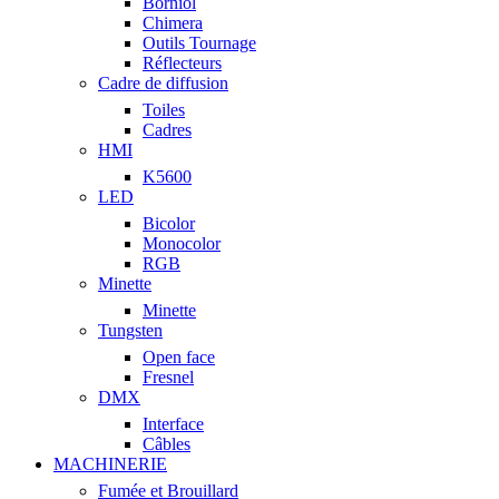
Borniol
Chimera
Outils Tournage
Réflecteurs
Cadre de diffusion
Toiles
Cadres
HMI
K5600
LED
Bicolor
Monocolor
RGB
Minette
Minette
Tungsten
Open face
Fresnel
DMX
Interface
Câbles
MACHINERIE
Fumée et Brouillard