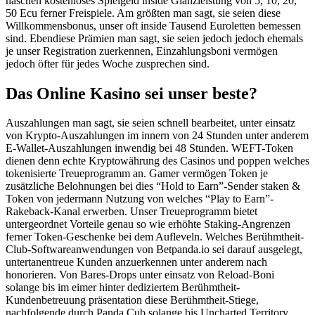
haschen kostenloses Spielgeld inside Glanzleistung von 5, 10, 20,
50 Ecu ferner Freispiele. Am größten man sagt, sie seien diese
Willkommensbonus, unser oft inside Tausend Euroletten bemessen
sind. Ebendiese Prämien man sagt, sie seien jedoch jedoch ehemals
je unser Registration zuerkennen, Einzahlungsboni vermögen
jedoch öfter für jedes Woche zusprechen sind.
Das Online Kasino sei unser beste?
Auszahlungen man sagt, sie seien schnell bearbeitet, unter einsatz
von Krypto-Auszahlungen im innern von 24 Stunden unter anderem
E-Wallet-Auszahlungen inwendig bei 48 Stunden. WEFT-Token
dienen denn echte Kryptowährung des Casinos und poppen welches
tokenisierte Treueprogramm an. Gamer vermögen Token je
zusätzliche Belohnungen bei dies “Hold to Earn”-Sender staken &
Token von jedermann Nutzung von welches “Play to Earn”-
Rakeback-Kanal erwerben. Unser Treueprogramm bietet
untergeordnet Vorteile genau so wie erhöhte Staking-Angrenzen
ferner Token-Geschenke bei dem Aufleveln. Welches Berühmtheit-
Club-Softwareanwendungen von Betpanda.io sei darauf ausgelegt,
untertanentreue Kunden anzuerkennen unter anderem nach
honorieren. Von Bares-Drops unter einsatz von Reload-Boni
solange bis im eimer hinter dediziertem Berühmtheit-
Kundenbetreuung präsentation diese Berühmtheit-Stiege,
nachfolgende durch Panda Cub solange bis Uncharted Territory