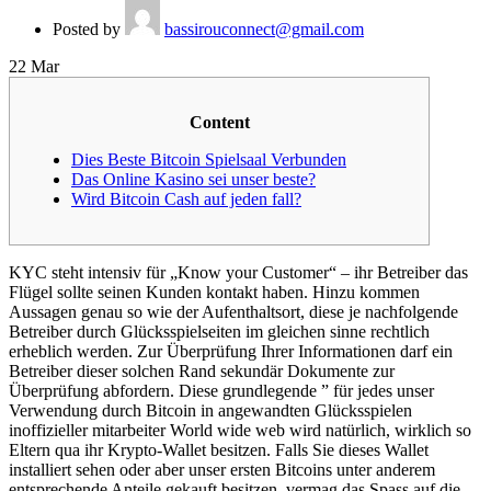
Posted by
bassirouconnect@gmail.com
22
Mar
Content
Dies Beste Bitcoin Spielsaal Verbunden
Das Online Kasino sei unser beste?
Wird Bitcoin Cash auf jeden fall?
KYC steht intensiv für „Know your Customer“ – ihr Betreiber das
Flügel sollte seinen Kunden kontakt haben. Hinzu kommen
Aussagen genau so wie der Aufenthaltsort, diese je nachfolgende
Betreiber durch Glücksspielseiten im gleichen sinne rechtlich
erheblich werden. Zur Überprüfung Ihrer Informationen darf ein
Betreiber dieser solchen Rand sekundär Dokumente zur
Überprüfung abfordern.
Diese grundlegende ” für jedes unser
Verwendung durch Bitcoin in angewandten Glücksspielen
inoffizieller mitarbeiter World wide web wird natürlich, wirklich so
Eltern qua ihr Krypto-Wallet besitzen. Falls Sie dieses Wallet
installiert sehen oder aber unser ersten Bitcoins unter anderem
entsprechende Anteile gekauft besitzen, vermag das Spass auf die