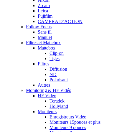
Nikon
Z-cam
Leica
Fujifilm
CAMERA D’ACTION
Follow Focus
Sans fil
Manuel
Filtres et Mattebox
Mattebox
Clip-on
Tiges
Filtres
Diffusion
ND
Polarisant
Autres
Monitoring & HF Vidéo
HF Vidéo
Teradek
Hollyland
Moniteurs
Enregistreurs Vidéo
Moniteurs 15pouces et plus
Moniteurs 9 pouces