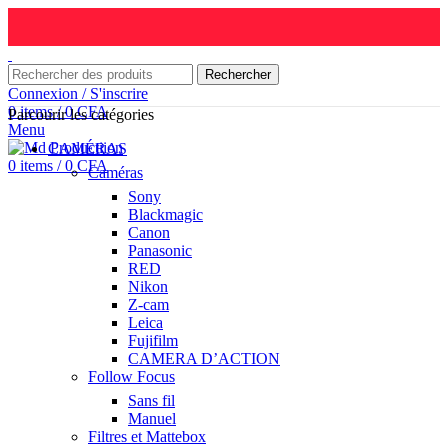
Rechercher
Connexion / S'inscrire
0
items
/
0
CFA
Parcourir les catégories
Menu
CAMÉRAS
0
items
/
0
CFA
Caméras
Sony
Blackmagic
Canon
Panasonic
RED
Nikon
Z-cam
Leica
Fujifilm
CAMERA D’ACTION
Follow Focus
Sans fil
Manuel
Filtres et Mattebox